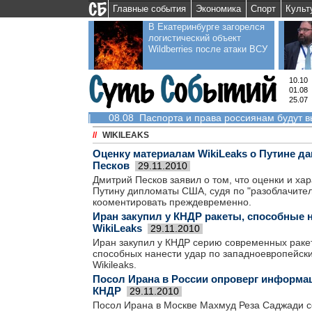
Главные события
Экономика
Спорт
Культ
В Екатеринбурге загорелся
логистический объект
Wildberries после атаки ВСУ
10.10
01.08
25.07
|
08.08 Паспорта и права россиянам будут 
//
WIKILEAKS
Оценку материалам WikiLeaks о Путине д
Песков
29.11.2010
Дмитрий Песков заявил о том, что оценки и ха
Путину дипломаты США, судя по "разоблачител
кооментировать преждевременно.
Иран закупил у КНДР ракеты, способные н
WikiLeaks
29.11.2010
Иран закупил у КНДР серию современных ракет
способных нанести удар по западноевропейски
Wikileaks.
Посол Ирана в России опроверг информац
КНДР
29.11.2010
Посол Ирана в Москве Махмуд Реза Саджади се