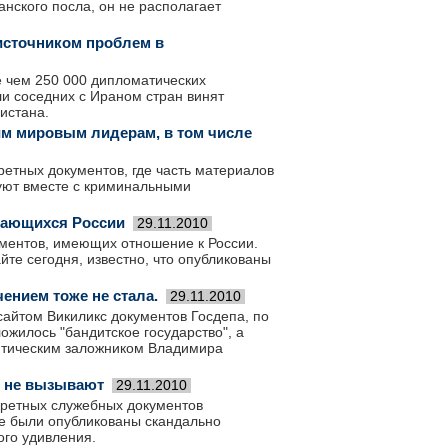
нского посла, он не располагает
 источником проблем в
е чем 250 000 дипломатических
и соседних с Ираном стран винят
истана.
им мировым лидерам, в том числе
ретных документов, где часть материалов
вуют вместе с криминальными
асающихся России
29.11.2010
ументов, имеющих отношение к России.
те сегодня, известно, что опубликованы
ением тоже не стала.
29.11.2010
сайтом Викиликс документов Госдепа, по
ожилось "бандитское государство", а
итическим заложником Владимира
я не вызывают
29.11.2010
кретных служебных документов
е были опубликованы скандально
ого удивления.