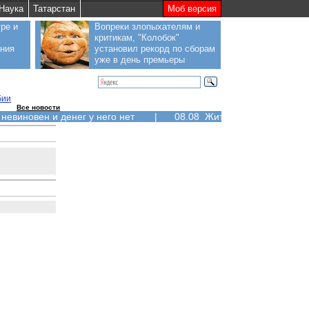
Наука
Татарстан
Моб версия
ре и
Вопреки злопыхателям и
критикам, "Колобок"
ания
установил рекорд по сборам
уже в день премьеры
бии
Все новости
 невиновен и денег у него нет
|
08.08 Жители Курильских ос