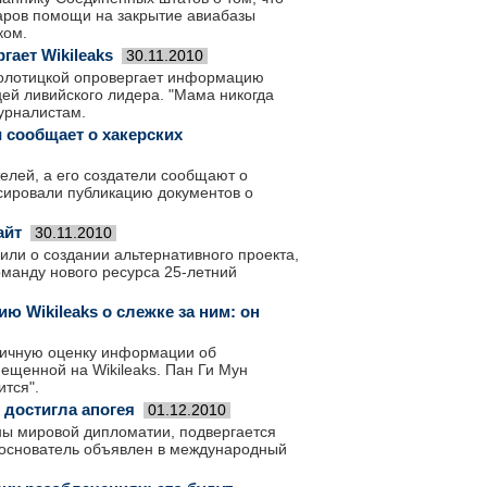
ларов помощи на закрытие авиабазы
ком.
ает Wikileaks
30.11.2010
олотицкой опровергает информацию
цей ливийского лидера. "Мама никогда
журналистам.
и сообщает о хакерских
телей, а его создатели сообщают о
нсировали публикацию документов о
айт
30.11.2010
или о создании альтернативного проекта,
оманду нового ресурса 25-летний
 Wikileaks о слежке за ним: он
личную оценку информации об
ещенной на Wikileaks. Пан Ги Мун
ится".
достигла апогея
01.12.2010
ны мировой дипломатии, подвергается
о основатель объявлен в международный