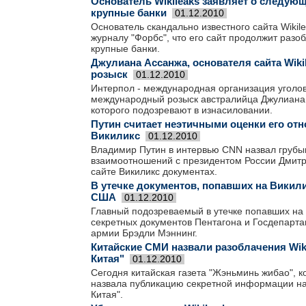
Основатель Wikileaks заявляет о следующ
крупные банки
01.12.2010
Основатель скандально известного сайта Wikil
журналу "Форбс", что его сайт продолжит разо
крупные банки.
Джулиана Ассанжа, основателя сайта Wik
розыск
01.12.2010
Интерпол - международная организация уголо
международный розыск австралийца Джулиана А
которого подозревают в изнасиловании.
Путин считает неэтичными оценки его от
Викиликс
01.12.2010
Владимир Путин в интервью CNN назвал грубы
взаимоотношений с президентом России Дмит
сайте Викиликс документах.
В утечке документов, попавших на Викил
США
01.12.2010
Главный подозреваемый в утечке попавших на 
секретных документов Пентагона и Госдепарт
армии Брэдли Мэннинг.
Китайские СМИ назвали разоблачения Wi
Китая"
01.12.2010
Сегодня китайская газета "Жэньминь жибао", к
назвала публикацию секретной информации на
Китая".