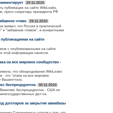
комментирует
29.11.2010
ь публикации на сайте WikiLeaks,
ам, пресс-секретарь президента РФ
абавное чтиво
29.11.2010
 заявил, что Россия в практической
и" и "забавным чтивом", а конкретными
публикациями на сайте
вязи с опубликованными на сайте
ии этой информации нанесли
ака на все мировое сообщество -
явила, что обнародование WikiLeaks
 - это "атака на все мировое
у Вашингтона.
кс беспрецедентна
30.11.2010
с Викиликс беспрецедентна - США не
 межгосударственных дел на
лрд долларов за закрытие авиабазы
ннику Соединенных штатов о том, что