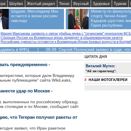
ура
Шоубиз
Желтый раздел
Техно
Вкусный
Здоровье
Туризм
Шадаев: Мессенджер Max
Министр по физкульту
остается в жизни россиян
спорту Чечни Ахмат
навсегда
Кадыров удостоен зв
Героя республики
Мария Максакова заявила о связи убийцы мужа с "сечинским" генералом ФСБ
Сборная России на Всемирных играх лидирует в общекомандном зачете
Российские сумоисты готовится к Всемирным Играм боевых искусств в Колум
выдавать в МФЦ
|
08.08 Сергей Полонский заявил в суде, что
ЦИТАТА ДНЯ
авать преждевременно -
Виталий Мутко:
"Aй эм гарантиид".
рактеристики, которые дали Владимиру
ьным публикациям" сайта WikiLeaks,
//
НАШИ ФОТОГАЛЕРЕИ
анести удар по Москве -
, выполненных по российскому образцу,
м столицам и по Москве, сообщает сайт
ию, что Тегеран получил ракеты от
годня заявил, что Иран ракетное