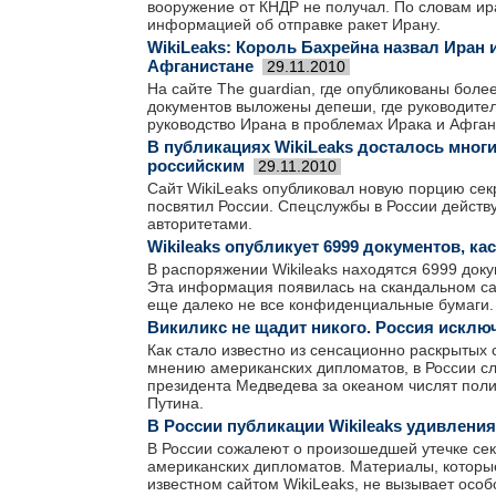
вооружение от КНДР не получал. По словам ира
информацией об отправке ракет Ирану.
WikiLeaks: Король Бахрейна назвал Иран
Афганистане
29.11.2010
На сайте The guardian, где опубликованы боле
документов выложены депеши, где руководител
руководство Ирана в проблемах Ирака и Афган
В публикациях WikiLeaks досталось мног
российским
29.11.2010
Сайт WikiLeaks опубликовал новую порцию сек
посвятил России. Спецслужбы в России дейст
авторитетами.
Wikileaks опубликует 6999 документов, к
В распоряжении Wikileaks находятся 6999 док
Эта информация появилась на скандальном сай
еще далеко не все конфиденциальные бумаги.
Викиликс не щадит никого. Россия исключ
Как стало известно из сенсационно раскрытых 
мнению американских дипломатов, в России сл
президента Медведева за океаном числят пол
Путина.
В России публикации Wikileaks удивлени
В России сожалеют о произошедшей утечке се
американских дипломатов. Материалы, которы
известном сайтом WikiLeaks, не вызывает особ