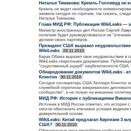
Наталья Тимакова: Кремль Голливуд не 
Кремль не видит необходимости комментироват
заявила сегодня по горячим, так сказать, след
Наталья Тимакова.
Глава МИД РФ: Публикации WikiLeaks — з
Министр иностранных дел России Сергей Лавров
политике будет руководствоваться не "утечкам
делами своих партнёров.
Президент США выразил неудовольствие 
WikiLeaks
29.11.2010
Барак Обама выразил свое неудовольствие в с
WikiLeaks секретными документами. Публикац
"существенный ущерб" нацбезопасности США.
Обнародование документов WikiLeaks - ат
Клинтон
30.11.2010
Сегодня госсекретарь США Хиллари Клинтон за
служебной переписки американских дипломатов
сообщество", а не только на внешнюю политик
МИД РФ: История с публикациями Викили
Источник в МИД России отметил, что история 
смогли обеспечить ключевое условие ведения
доверительной основе.
WikiLeaks: Китай предлагал Киргизии 3 м
США?
30.11.2010
Официальные лица республики сообщали посла