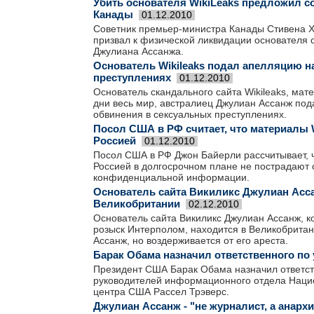
Убить основателя WikiLeaks предложил с
Канады
01.12.2010
Советник премьер-министра Канады Стивена Х
призвал к физической ликвидации основателя с
Джулиана Ассанжа.
Основатель Wikileaks подал апелляцию н
преступлениях
01.12.2010
Основатель скандального сайта Wikileaks, ма
дни весь мир, австралиец Джулиан Ассанж под
обвинения в сексуальных преступлениях.
Посол США в РФ считает, что материалы W
Россией
01.12.2010
Посол США в РФ Джон Байерли рассчитывает, 
Россией в долгосрочном плане не пострадают 
конфиденциальной информации.
Основатель сайта Викиликс Джулиан Асс
Великобритании
02.12.2010
Основатель сайта Викиликс Джулиан Ассанж, 
розыск Интерполом, находится в Великобритан
Ассанж, но воздерживается от его ареста.
Барак Обама назначил ответственного по 
Президент США Барак Обама назначил ответств
руководителей информационного отдела Нацио
центра США Рассел Трэверс.
Джулиан Ассанж - "не журналист, а анарх