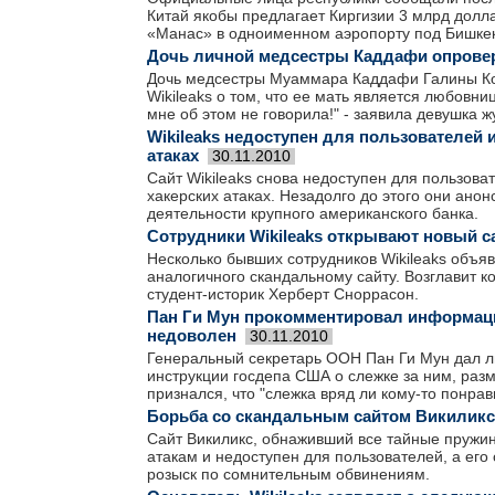
Китай якобы предлагает Киргизии 3 млрд дол
«Манас» в одноименном аэропорту под Бишке
Дочь личной медсестры Каддафи опроверг
Дочь медсестры Муаммара Каддафи Галины К
Wikileaks о том, что ее мать является любовни
мне об этом не говорила!" - заявила девушка 
Wikileaks недоступен для пользователей 
атаках
30.11.2010
Сайт Wikileaks снова недоступен для пользова
хакерских атаках. Незадолго до этого они ано
деятельности крупного американского банка.
Сотрудники Wikileaks открывают новый с
Несколько бывших сотрудников Wikileaks объяв
аналогичного скандальному сайту. Возглавит к
студент-историк Херберт Сноррасон.
Пан Ги Мун прокомментировал информацию
недоволен
30.11.2010
Генеральный секретарь ООН Пан Ги Мун дал 
инструкции госдепа США о слежке за ним, разм
признался, что "слежка вряд ли кому-то понрав
Борьба со скандальным сайтом Викиликс 
Сайт Викиликс, обнаживший все тайные пружи
атакам и недоступен для пользователей, а ег
розыск по сомнительным обвинениям.