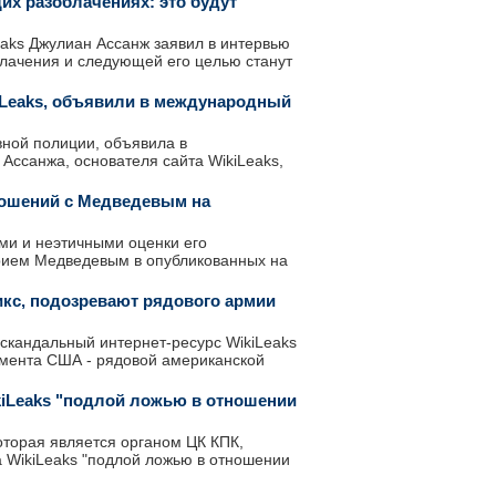
их разоблачениях: это будут
eaks Джулиан Ассанж заявил в интервью
блачения и следующей его целью станут
iLeaks, объявили в международный
вной полиции, объявила в
ссанжа, основателя сайта WikiLeaks,
ношений с Медведевым на
ми и неэтичными оценки его
рием Медведевым в опубликованных на
икс, подозревают рядового армии
скандальный интернет-ресурс WikiLeaks
амента США - рядовой американской
kiLeaks "подлой ложью в отношении
оторая является органом ЦК КПК,
 WikiLeaks "подлой ложью в отношении