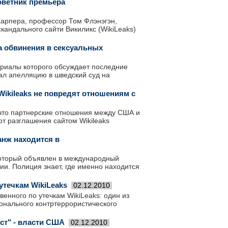
оветник премьера
арпера, профессор Том Флэнэгэн,
кандального сайти Викиликс (WikiLeaks)
а обвинения в сексуальных
териалы которого обсуждает последние
ал апелляцию в шведский суд на
ikileaks не повредят отношениям с
что партнерские отношения между США и
от разглашения сайтом Wikileaks
анж находится в
который объявлен в международный
ии. Полиция знает, где именно находится
утечкам WikiLeaks
02.12.2010
енного по утечкам WikiLeaks: один из
нального контртеррористического
ист" - власти США
02.12.2010