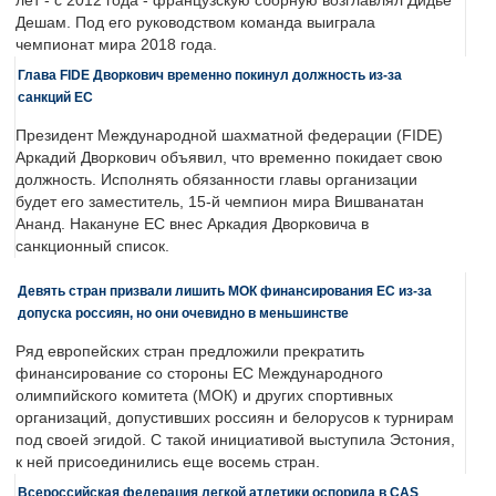
лет - с 2012 года - французскую сборную возглавлял Дидье
Дешам. Под его руководством команда выиграла
чемпионат мира 2018 года.
Глава FIDE Дворкович временно покинул должность из-за
санкций ЕС
Президент Международной шахматной федерации (FIDE)
Аркадий Дворкович объявил, что временно покидает свою
должность. Исполнять обязанности главы организации
будет его заместитель, 15-й чемпион мира Вишванатан
Ананд. Накануне ЕС внес Аркадия Дворковича в
санкционный список.
Девять стран призвали лишить МОК финансирования ЕС из-за
допуска россиян, но они очевидно в меньшинстве
Ряд европейских стран предложили прекратить
финансирование со стороны ЕС Международного
олимпийского комитета (МОК) и других спортивных
организаций, допустивших россиян и белорусов к турнирам
под своей эгидой. С такой инициативой выступила Эстония,
к ней присоединились еще восемь стран.
Всероссийская федерация легкой атлетики оспорила в CAS