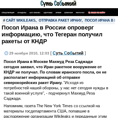
СПЕЦОПЕРАЦИЯ
СКАНДАЛЫ
ШОУ-БИЗНЕС
ЗДОРОВЬЕ
АРМИЯ
ШПИОНАЖ
НЕКРОЛОГ
ПОИСК ПО САЙТУ
#
САЙТ WIKILEAKS
,
ОТПРАВКА РАКЕТ ИРАНУ
,
ПОСОЛ ИРАНА В Р
Посол Ирана в России опроверг
информацию, что Тегеран получил
ракеты от КНДР
[
С
уть
С
о
б
ытий
]
29 ноября 2010, 12:03
Посол Ирана в Москве Махмуд Реза Саджади
сегодня заявил, что Иран ракетное вооружение от
КНДР не получал. По словам иранского посла, он не
располагает информацией об отправке
северокорейских ракет Ирану.
"Исходя из
потребностей нашей обороны, у нас нет сегодня нужды в
такой военной услуге", - подчеркнул Махмуд Реза
Саджади.
Напомним, газета The New York Times со ссылкой на
материалы госдепартамента США, попавшие в
распоряжение организации Wikileaks и переданные этим