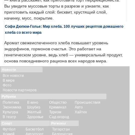
— книга расскажет, как приготовить торт перфекциониста.
Вы увидите муссовые торты в разрезе и узнаете, как
приготовить каждый слой: бисквит, хрустящий слой,
начинку, мусс, покрытие.
Софи Дюпюи-Голье: Мир хлеба. 100 лучших рецептов домашнего
хлеба со всего мира
Аромат свежеиспеченного хлеба повышает уровень
эндорфинов, гормонов счастья. Это работает на
генетическом уровне, ведь хлеб — универсальный продукт,
основа повседневного рациона всех народов мира.
Новости
Все новости
В мире
Фото
Новости партнеров
Рубрики
Политика
В кино
Общество
Происшествия
Экономика
Шоубиз
Криминал
Авто
Культура
Желтый
Туризм
Хайтек
В театр
Здоровье
Сад-огород
Спорт
Регионы
Футбол
Баскетбол
Татарстан
Хоккей
Автоспорт
Белоруссия