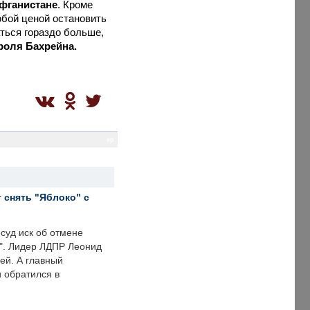
Афганистане
. Кроме
бой ценой остановить
ться гораздо больше,
роля Бахрейна.
ep
 снять "Яблоко" с
суд иск об отмене
о". Лидер ЛДПР Леонид
ей. А главный
и обратился в