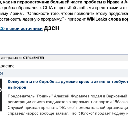
н, как на первоисточник большей части проблем в Ираке и 
 Бахрейна обращался к США с просьбой любыми средствами и лю
мму Ирана". "Опасность того, чтобы позволить этому продолжа
остановить ядерную программу," - приводит
WikiLeaks слова ко
дзен
Сб
в свои источники
 и отправьте по
CTRL+ENTER
авление
НЯ
Конкуренты по борьбе за думские кресла активно требуют
выборов
Председатель "Родины" Алексей Журавлев подал в Верховный 
регистрации списка кандидатов в парламент от партии "Яблок
Слуцкий призвал признать "Яблоко" нежелательной организаци
справедливорос вообще заявил, что "Яблоко" продает Родину 