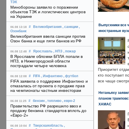
ТЭК
Минобороны заявило о поражении
объектов ТЭК и логистических центров
на Украине
Выпускники все 
#
Великобритания
, санкции
,
06.08 13:18
иностранные вуз
Озонбанк
Великобритания ввела санкции против
Озон банка и еще пяти банков из РФ
#
Ярославль
, НПЗ
, пожар
06.08 12:48
В Ярославле обломки БПЛА попали в
НПЗ, в Нижегородской области
пострадали четыре человека
Приоритет отда
кто поступает п
#
FIFA
, Инфантино
, футбол
06.08 12:08
все чаще смотря
FIFA заявила о поддержке Инфантино и
отказалась от проекта о продаже прав
на чемпионаты частным инвесторам
Нетаньяху заявил
планом трамповс
#
бензин
, топливо
, евро-2
06.08 11:25
ХАМАС
Правительство РФ разрешило ввоз и
продажу бензина стандартов вплоть до
«Евро-2»
#
Тверскаяобласть
,
06.08 10:04