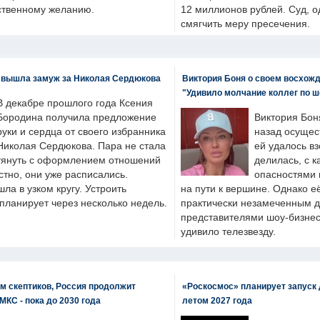
бственному желанию.
12 миллионов рублей. Суд, о
смягчить меру пресечения.
 вышла замуж за Николая Сердюкова
Виктория Боня о своем восхожд
"Удивило молчание коллег по ш
В декабре прошлого года Ксения
Бородина получила предложение
Виктория Бон
руки и сердца от своего избранника
назад осущес
Николая Сердюкова. Пара не стала
ей удалось вз
тянуть с оформлением отношений
делилась, с к
естно, они уже расписались.
опасностями 
а в узком кругу. Устроить
на пути к вершине. Однако е
планирует через несколько недель.
практически незамеченным 
представителями шоу-бизнес
удивило телезвезду.
м скептиков, Россия продолжит
«Роскосмос» планирует запуск 
МКС - пока до 2030 года
летом 2027 года