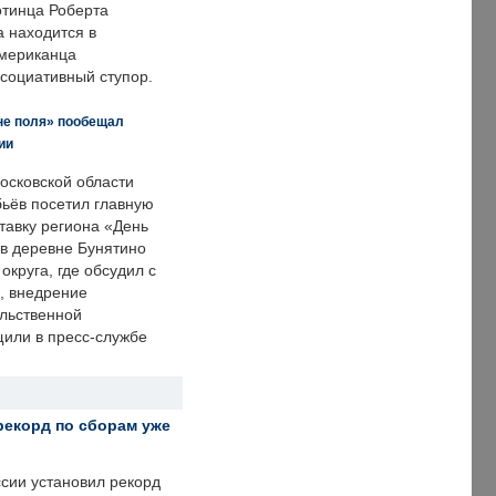
отинца Роберта
а находится в
американца
ссоциативный ступор.
не поля» пообещал
ии
осковской области
ьёв посетил главную
тавку региона «День
 в деревне Бунятино
округа, где обсудил с
, внедрение
ольственной
щили в пресс-службе
рекорд по сборам уже
ссии установил рекорд