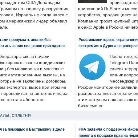
президентом США Дональдом
производител
Трампом по вопросу разоружения
приложений RuStore и месс
словам, Израиль не соглашался с
устройства, продающиеся на
ром американский лидер объявил
Компании грозит крупный штр
еле.
нюанс: Apple в России ничего
али пропускать звонки без
Росфинмониторинг: ограничения
латить за них все равно приходится
экстремиста Дурова не распрос
Операторы связи начали
После того, к
блокировать звонки юридических
Telegram Пав
лиц без маркировки и массовые
список террор
автоматизированные вызовы, на
возник вопрос
которые не заключены договоры.
мессенджер и
ам экспертов, вызов при этом не
Росфинмониторинге заявили, 
 переводится на автоответчик, за
распространяются ограничени
ся плата с абонентов.
этим статусом накладываютс
бизнесмена.
ДАЛЫ, СПЛЕТНИ
я за помощью к Бастрыкину в деле
FIFA заявила о поддержке Инфа
проекта о продаже прав на чем