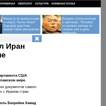
КРИМИНАЛ
НЕКРОЛОГ
КУЛЬТУРА
КНИЖНАЯ ПОЛКА
Министр по физкультуре
Вопреки злопыхателям
и спорту Чечни Ахмат
и критикам, "Колобок"
Кадыров удостоен
установил рекорд по
звания Героя республики
сборам уже в день
премьеры
л Иран
не
партамента США
сламском мире.
ких документов самого
х с Ираном стран
роль Бахрейна Хамад