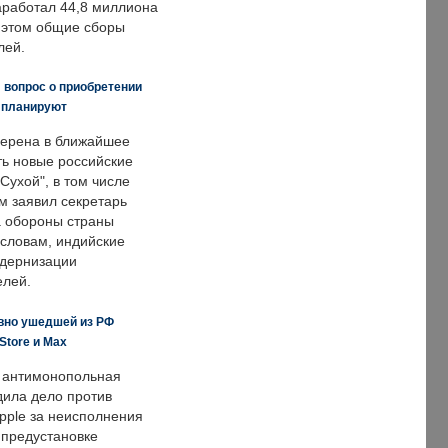
заработал 44,8 миллиона
и этом общие сборы
лей.
 вопрос о приобретении
е планируют
ерена в ближайшее
ть новые российские
Сухой", в том числе
м заявил секретарь
 обороны страны
 словам, индийские
одернизации
елей.
вно ушедшей из РФ
Store и Max
 антимонопольная
дила дело против
pple за неисполнения
 предустановке