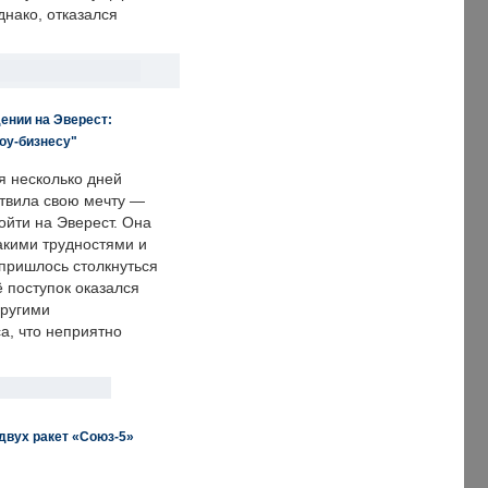
днако, отказался
ении на Эверест:
оу-бизнесу"
я несколько дней
твила свою мечту —
ойти на Эверест. Она
акими трудностями и
пришлось столкнуться
ё поступок оказался
другими
а, что неприятно
двух ракет «Союз-5»