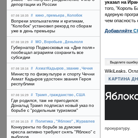
указал на Ира
депортации из России
того, "Король
ядерную програ
#
кино
, премьера
, Колобок
07.08 18:35
чем опасность 
Вопреки злопыхателям и критикам,
"Колобок" установил рекорд по сборам
Добавляйте
C
уже в день премьеры
#
МО
, Воробьев
, Деньполя
07.08 18:29
Губернатор Подмосковья на «Дне поля»
пообещал аграриям сохранить все
субсидии
0
Выделите ошибку
#
АхматКадыров
, звание
, Чечня
07.08 18:16
WikiLeaks. Огл
Министр по физкультуре и спорту Чечни
Ахмат Кадыров удостоен звания Героя
КАРТИНА Д
республики
#
Трамп
, гражданство
, США
07.08 16:29
Где родился, там не пригодился:
Дональд Трамп подписал новый указ по
борьбе с "родильным туризмом"
#
Политика
, "Яблоко"
, Журавлев
07.08 16:15
Конкуренты по борьбе за думские
прокуратуру.
кресла активно требуют снять "Яблоко" с
выборов