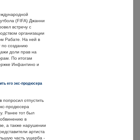
еждународной
тбола (FIFA) Джанни
овел встречу с
одством организации
м Рабате. На ней в
т по созданию
дажи доли прав на
рам. По итогам
держке Инфантино и
ить его экс-продюсера
в попросил отпустить
экс-продюсера
у. Ранее тот был
 обвинению в
е, а также нарушении
редставители артиста
льшую часть ущерба -