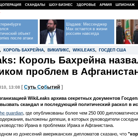
ЦОПЕРАЦИЯ
СКАНДАЛЫ
ШОУ-БИЗНЕС
ЗДОРОВЬЕ
АРМИЯ
ШПИОНАЖ
У
теринбурге
Шадаев: Мессенджер
елся
Max остается в жизни
тический объект
россиян навсегда
erries после атаки
,
КОРОЛЬ БАХРЕЙНА
,
ВИКИЛИКС
,
WIKILEAKS
,
ГОСДЕП США
aks: Король Бахрейна назва
иком проблем в Афганиста
[
С
уть
С
о
б
ытий
]
010, 13:08
ганизацией WikiLeaks архива секретных документов Госде
 вызвать скандал и последующий политический раскол в и
he guardian
, где опубликованы более чем 250 000 дипломатичес
содержания, выложены депеши, в которых руководители соседни
уководство Ирана в проблемах Ирака и Афганистана.
 одном из донесений американских дипломатов сказано, что
"ко