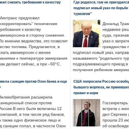
ил снизить требования к качеству
Где родился, там не пригодилс
подписал новый указ по борьбе
туризмом"
Минтранс предложил
"скорректировать" технические
Дональд Трам
требования к качеству
недавнее реш
авиакеросина в сторону снижения.
суда, призна
По мнению ведомства, это позволит
указ о запрет
ество топлива. Предлагается, в
гражданства 
скать авиакеросин с менее
подписал новый указ, направ
ваниями к температуре замерзания
называемого "родильного тур
 как делают сейчас, а при –50°C.
подразумевающего приезд в 
получения ребенком америка
вела санкции против Озон банка и еще
США попросили Россию освобо
Ф
бывшего морпеха, не принявшег
правил и норм
Великобритания расширила
санкционный список против
Госсекретарь
России.В него были включены 12
встрече с ми
компаний, в том числе ряд банков,
дел Сергеем 
а также одно физическое лицо и
прошла 23 ию
д санкции попал, в частности Озон
об освобожде