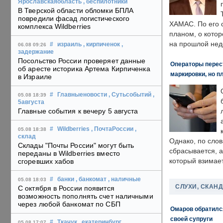
Ярославскаяобласть
, беспилотники
В Тверской области обломки БПЛА
повредили фасад логистического
ХАМАС. По его 
комплекса Wildberries
планом, о кото
на прошлой нед
#
израиль
, кирпиченок
,
06.08 09:26
задержание
Посольство России проверяет данные
Операторы перест
об аресте историка Артема Кирпиченка
маркировки, но п
в Израиле
#
Главныеновости
, Сутьсобытий
,
05.08 18:39
5августа
Главные события к вечеру 5 августа
#
Wildberries
, ПочтаРоссии
,
05.08 18:38
склад
Однако, по слов
Склады "Почты России" могут быть
сбрасывается, а
переданы в Wildberries вместо
который взимает
сгоревших хабов
#
банки
, банкомат
, наличные
05.08 18:03
СЛУХИ, СКАН
С октября в России появится
возможность пополнять счет наличными
через любой банкомат по СБП
Омаров обратилс
своей супруги
#
Ткачук
, екатеринбург
,
05.08 17:07