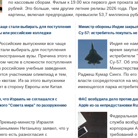
по кассовым сборам. Фильм к 19.00 мск первого дня проката 
рублей. Это больше, чем другие летние релизы 2026 года. Пр
картины, включая предпродажи, превысили 53,7 миллиона руб
чаще стали выбирать для поступления
Министр обороны Индии закрыл
ы или российские колледжи
Су-57: истребитель покупать н
Российские выпускники все чаще
Индия не нам
стали выбирать для поступления
время закупа
иностранные вузы. Причина этого в
истребители "
том числе в сложности поступления
Су-57. Об это
в российские учебные заведения.
Министерства
ется участникам олимпиад и тем,
Раджеш Кумар Сингх. По его
о квотам. Из-за этого выпускники
власти сосредоточатся на м
т в сторону Европы или Китая.
имеющегося парка истребит
, что Израиль не соглашался с
ФАС возбудила дело против да
кого "Совета мира" по разоружению
Apple из-за непредустановки Ru
Федеральная
Премьер-министр Израиля
служба возбу
Биньямин Нетаньяху заявил, что у
корпорации A
него есть разногласия с
требований о