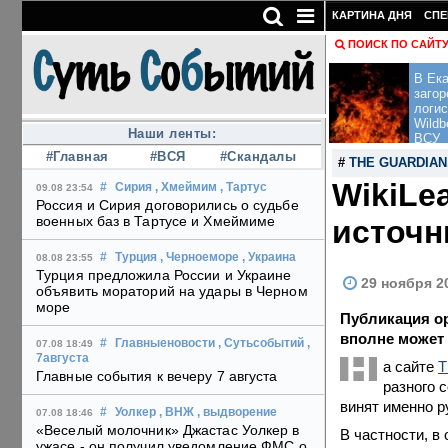
КАРТИНА ДНЯ
СПЕ
ПОИСК ПО САЙТ
В Ека
загор
логис
Wildb
Наши ленты:
ВСУ
#Главная
#ВСЯ
#Скандалы
#
THE GUARDIAN
WikiLe
#
Сирия
, Хмеймим
, Тартус
09.08 23:54
Россия и Сирия договорились о судьбе
военных баз в Тартусе и Хмеймиме
источн
#
Турция
, Черноеморе
, Украина
08.08 23:55
Турция предложила России и Украине
29 ноября 2
объявить мораторий на удары в Черном
море
Публикация ор
вполне может
#
Главныеновости
, Сутьсобытий
,
07.08 18:49
Н
7августа
а сайте
T
Главные события к вечеру 7 августа
разного 
винят именно р
#
Уолкер
, ВНЖ
, выдворение
07.08 18:46
«Веселый молочник» Джастас Уолкер в
В частности, в
ужасе - он получил уведомление ФМС о