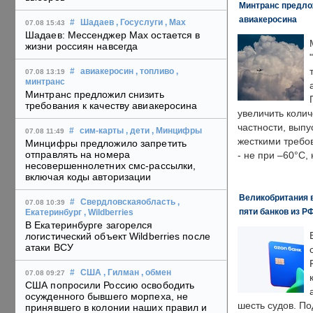
Минтранс предлож
авиакеросина
#
Шадаев
, Госуслуги
, Max
07.08 15:43
Шадаев: Мессенджер Max остается в
жизни россиян навсегда
#
авиакеросин
, топливо
,
07.08 13:19
минтранс
Минтранс предложил снизить
требования к качеству авиакеросина
увеличить колич
частности, выпу
#
сим-карты
, дети
, Минцифры
07.08 11:49
жесткими требо
Минцифры предложило запретить
отправлять на номера
- не при –60°C,
несовершеннолетних смс-рассылки,
включая коды авторизации
Великобритания в
#
Свердловскаяобласть
,
07.08 10:39
пяти банков из Р
Екатеринбург
, Wildberries
В Екатеринбурге загорелся
логистический объект Wildberries после
атаки ВСУ
#
США
, Гилман
, обмен
07.08 09:27
США попросили Россию освободить
осужденного бывшего морпеха, не
шесть судов. По
принявшего в колонии наших правил и