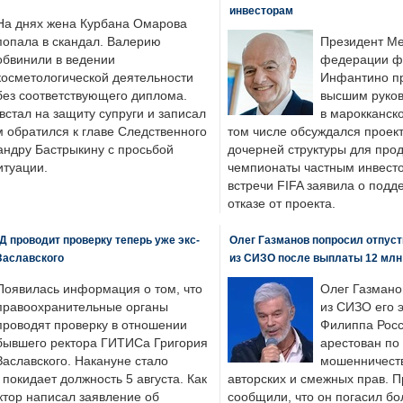
инвесторам
На днях жена Курбана Омарова
попала в скандал. Валерию
Президент М
обвинили в ведении
федерации фу
косметологической деятельности
Инфантино пр
без соответствующего диплома.
высшим руков
стал на защиту супруги и записал
в марокканско
м обратился к главе Следственного
том числе обсуждался проек
андру Бастрыкину с просьбой
дочерней структуры для про
итуации.
чемпионаты частным инвесто
встречи FIFA заявила о под
отказе от проекта.
 проводит проверку теперь уже экс-
Олег Газманов попросил отпуст
Заславского
из СИЗО после выплаты 12 млн
Появилась информация о том, что
Олег Газмано
правоохранительные органы
из СИЗО его 
проводят проверку в отношении
Филиппа Росс
бывшего ректора ГИТИСа Григория
арестован по
Заславского. Накануне стало
мошенничеств
н покидает должность 5 августа. Как
авторских и смежных прав. П
ктор написал заявление об
сообщили, что он погасил бо