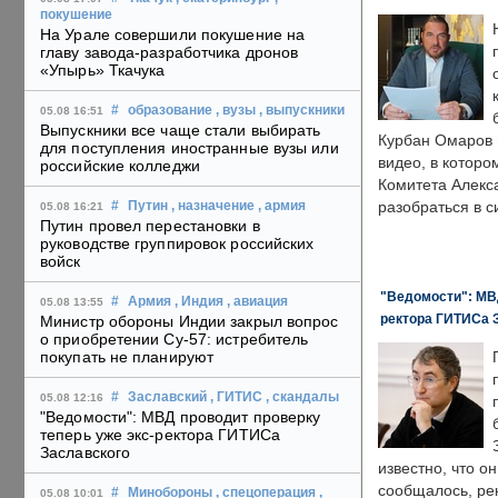
покушение
На Урале совершили покушение на
главу завода-разработчика дронов
«Упырь» Ткачука
#
образование
, вузы
, выпускники
05.08 16:51
Выпускники все чаще стали выбирать
Курбан Омаров в
для поступления иностранные вузы или
видео, в которо
российские колледжи
Комитета Алекс
разобраться в с
#
Путин
, назначение
, армия
05.08 16:21
Путин провел перестановки в
руководстве группировок российских
войск
"Ведомости": МВД
#
Армия
, Индия
, авиация
05.08 13:55
ректора ГИТИСа 
Министр обороны Индии закрыл вопрос
о приобретении Су-57: истребитель
покупать не планируют
#
Заславский
, ГИТИС
, скандалы
05.08 12:16
"Ведомости": МВД проводит проверку
теперь уже экс-ректора ГИТИСа
Заславского
известно, что о
сообщалось, ре
#
Минобороны
, спецоперация
,
05.08 10:01