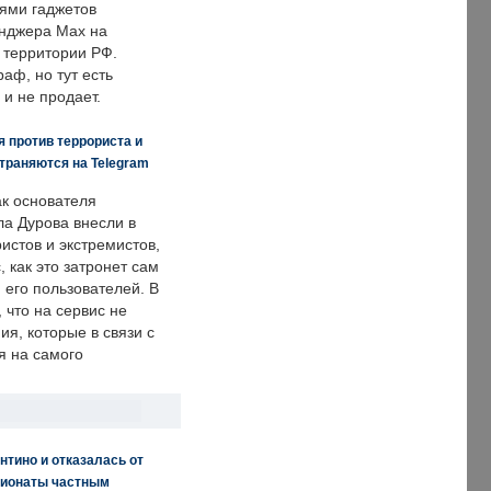
ями гаджетов
енджера Max на
 территории РФ.
аф, но тут есть
 и не продает.
 против террориста и
траняются на Telegram
ак основателя
ла Дурова внесли в
истов и экстремистов,
, как это затронет сам
 его пользователей. В
что на сервис не
я, которые в связи с
я на самого
нтино и отказалась от
пионаты частным