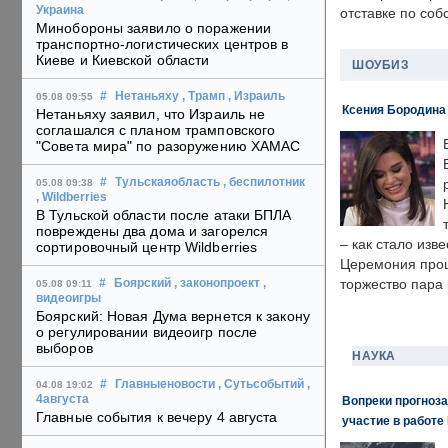
Украина
отставке по со
Минобороны заявило о поражении
транспортно-логистических центров в
Киеве и Киевской области
ШОУБИЗ
#
Нетаньяху
, Трамп
, Израиль
05.08 09:55
Ксения Бородина
Нетаньяху заявил, что Израиль не
соглашался с планом трамповского
"Совета мира" по разоружению ХАМАС
#
Тульскаяобласть
, беспилотник
05.08 09:38
, Wildberries
В Тульской области после атаки БПЛА
повреждены два дома и загорелся
– как стало изв
сортировочный центр Wildberries
Церемония прошл
торжество пара 
#
Боярский
, законопроект
,
05.08 09:11
видеоигры
Боярский: Новая Дума вернется к закону
о регулировании видеоигр после
выборов
НАУКА
#
Главныеновости
, Сутьсобытий
,
04.08 19:02
4августа
Вопреки прогноза
Главные события к вечеру 4 августа
участие в работе 