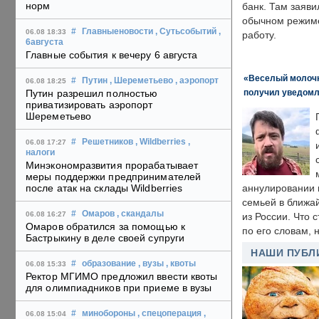
норм
банк. Там заяви
обычном режиме
#
Главныеновости
, Сутьсобытий
,
06.08 18:33
работу.
6августа
Главные события к вечеру 6 августа
«Веселый молочни
#
Путин
, Шереметьево
, аэропорт
06.08 18:25
получил уведомл
Путин разрешил полностью
приватизировать аэропорт
Шереметьево
#
Решетников
, Wildberries
,
06.08 17:27
налоги
Минэкономразвития прорабатывает
меры поддержки предпринимателей
после атак на склады Wildberries
аннулировании в
семьей в ближа
#
Омаров
, скандалы
06.08 16:27
из России. Что 
Омаров обратился за помощью к
по его словам, н
Бастрыкину в деле своей супруги
НАШИ ПУБЛ
#
образование
, вузы
, квоты
06.08 15:33
Ректор МГИМО предложил ввести квоты
для олимпиадников при приеме в вузы
#
минобороны
, спецоперация
,
06.08 15:04