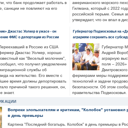
ли, что банк продолжает работать в
американского морского пех
, санкции не повлияют на его
Гилмана, который с 2022 год
российской тюрьме. Семья 
утверждает, что он впал в ди
к» Джастас Уолкер в ужасе - он
Губернатор Подмосковья на «Д
ение ФМС о депортации из России
аграриям сохранить все субсид
Переехавший в Россию из США
Губернатор М
фермер Джастас Уолкер, хорошо
Андрей Вороб
известный как "Веселый молочник",
аграрную выс
сообщил, что получил уведомление
поля – 2026»
миграционной службы об
Дмитровского 
ида на жительство. Его вместе с
фермерами меры поддержки
йшее время должны депортировать
технологий и задачи продов
стало причиной такого решения, он,
безопасности. Об этом сооб
е знает.
правительства Подмосковья.
ИКАЦИИ
Вопреки злопыхателям и критикам, "Колобок" установил 
в день премьеры
Картина "Последний богатырь. Колобок" в день премьеры в Ро