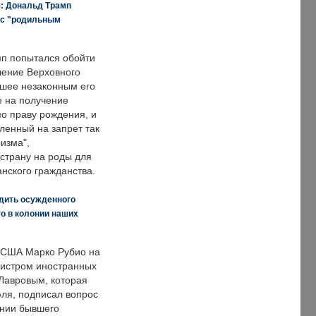
я: Дональд Трамп
 с "родильным
п попытался обойти
ение Верховного
вшее незаконным его
е на получение
по праву рождения, и
ленный на запрет так
изма",
страну на роды для
нского гражданства.
дить осужденного
о в колонии наших
 США Марко Рубио на
нистром иностранных
Лавровым, которая
ля, подписал вопрос
нии бывшего