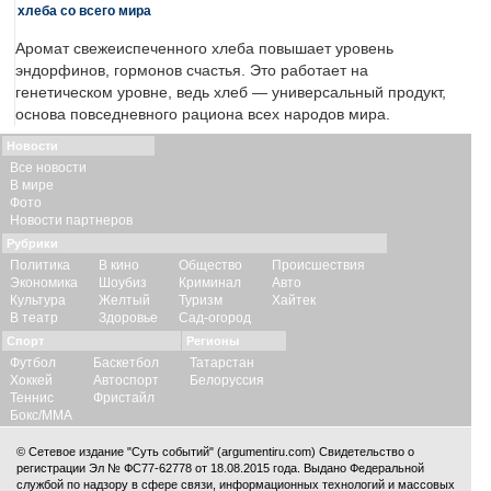
хлеба со всего мира
Аромат свежеиспеченного хлеба повышает уровень
эндорфинов, гормонов счастья. Это работает на
генетическом уровне, ведь хлеб — универсальный продукт,
основа повседневного рациона всех народов мира.
Новости
Все новости
В мире
Фото
Новости партнеров
Рубрики
Политика
В кино
Общество
Происшествия
Экономика
Шоубиз
Криминал
Авто
Культура
Желтый
Туризм
Хайтек
В театр
Здоровье
Сад-огород
Спорт
Регионы
Футбол
Баскетбол
Татарстан
Хоккей
Автоспорт
Белоруссия
Теннис
Фристайл
Бокс/ММА
© Сетевое издание "Суть событий" (argumentiru.com) Свидетельство о
регистрации Эл № ФС77-62778 от 18.08.2015 года. Выдано Федеральной
службой по надзору в сфере связи, информационных технологий и массовых