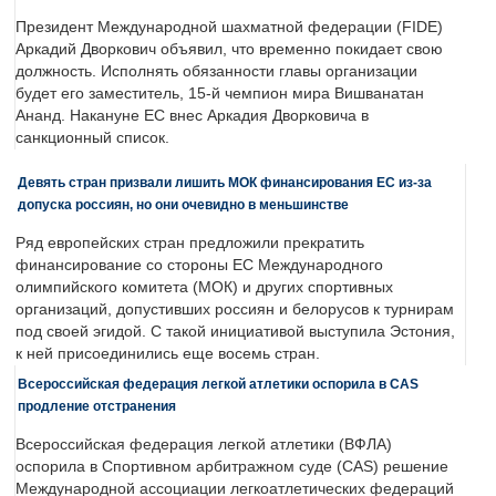
Президент Международной шахматной федерации (FIDE)
Аркадий Дворкович объявил, что временно покидает свою
должность. Исполнять обязанности главы организации
будет его заместитель, 15-й чемпион мира Вишванатан
Ананд. Накануне ЕС внес Аркадия Дворковича в
санкционный список.
Девять стран призвали лишить МОК финансирования ЕС из-за
допуска россиян, но они очевидно в меньшинстве
Ряд европейских стран предложили прекратить
финансирование со стороны ЕС Международного
олимпийского комитета (МОК) и других спортивных
организаций, допустивших россиян и белорусов к турнирам
под своей эгидой. С такой инициативой выступила Эстония,
к ней присоединились еще восемь стран.
Всероссийская федерация легкой атлетики оспорила в CAS
продление отстранения
Всероссийская федерация легкой атлетики (ВФЛА)
оспорила в Спортивном арбитражном суде (CAS) решение
Международной ассоциации легкоатлетических федераций