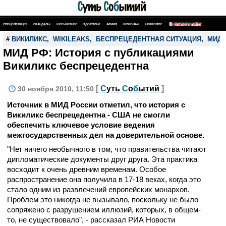
СПЕЦОПЕРАЦИЯ
СКАНДАЛЫ
ШОУ-БИЗНЕС
ЗДОРОВЬЕ
АРМИЯ
ШПИОНАЖ
НЕКРОЛОГ
ПОИСК ПО САЙТУ
#
ВИКИЛИКС
,
WIKILEAKS
,
БЕСПРЕЦЕДЕНТНАЯ СИТУАЦИЯ
,
МИД 
МИД РФ: История с публикациями
Викиликс беспрецедентна
[
С
уть
С
о
б
ытий
]
30 ноября 2010, 11:50
Источник в МИД России отметил, что история с
Викиликс беспрецедентна - США не смогли
обеспечить ключевое условие ведения
межгосударственных дел на доверительной основе.
"Нет ничего необычного в том, что правительства читают
дипломатические документы друг друга. Эта практика
восходит к очень древним временам. Особое
распространение она получила в 17-18 веках, когда это
стало одним из развлечений европейских монархов.
Проблем это никогда не вызывало, поскольку не было
сопряжено с разрушением иллюзий, которых, в общем-
то, не существовало", - рассказал РИА Новости