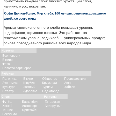
приготовить каждый слой: бисквит, хрустящий слой,
начинку, мусс, покрытие.
Софи Дюпюи-Голье: Мир хлеба. 100 лучших рецептов домашнего
хлеба со всего мира
Аромат свежеиспеченного хлеба повышает уровень
эндорфинов, гормонов счастья. Это работает на
генетическом уровне, ведь хлеб — универсальный продукт,
основа повседневного рациона всех народов мира.
Новости
Все новости
В мире
Фото
Новости партнеров
Рубрики
Политика
В кино
Общество
Происшествия
Экономика
Шоубиз
Криминал
Авто
Культура
Желтый
Туризм
Хайтек
В театр
Здоровье
Сад-огород
Спорт
Регионы
Футбол
Баскетбол
Татарстан
Хоккей
Автоспорт
Белоруссия
Теннис
Фристайл
Бокс/ММА