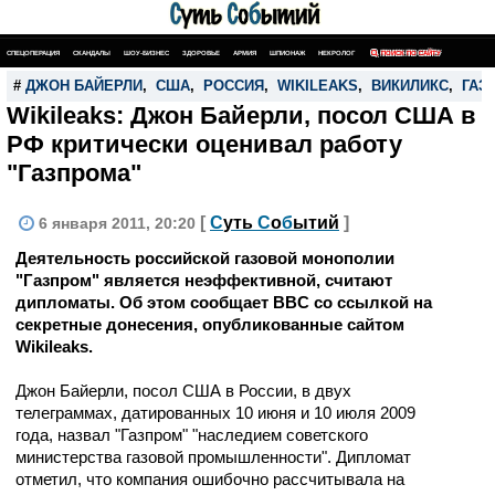
СПЕЦОПЕРАЦИЯ
СКАНДАЛЫ
ШОУ-БИЗНЕС
ЗДОРОВЬЕ
АРМИЯ
ШПИОНАЖ
НЕКРОЛОГ
ПОИСК ПО САЙТУ
#
ДЖОН БАЙЕРЛИ
,
США
,
РОССИЯ
,
WIKILEAKS
,
ВИКИЛИКС
,
ГАЗ
Wikileaks: Джон Байерли, посол США в
РФ критически оценивал работу
"Газпрома"
[
С
уть
С
о
б
ытий
]
6 января 2011, 20:20
Деятельность российской газовой монополии
"Газпром" является неэффективной, считают
дипломаты. Об этом сообщает BBC со ссылкой на
секретные донесения, опубликованные сайтом
Wikileaks.
Джон Байерли, посол США в России, в двух
телеграммах, датированных 10 июня и 10 июля 2009
года, назвал "Газпром" "наследием советского
министерства газовой промышленности". Дипломат
отметил, что компания ошибочно рассчитывала на