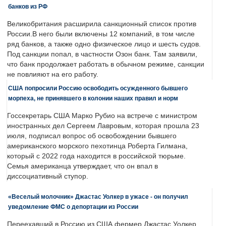
банков из РФ
Великобритания расширила санкционный список против
России.В него были включены 12 компаний, в том числе
ряд банков, а также одно физическое лицо и шесть судов.
Под санкции попал, в частности Озон банк. Там заявили,
что банк продолжает работать в обычном режиме, санкции
не повлияют на его работу.
США попросили Россию освободить осужденного бывшего
морпеха, не принявшего в колонии наших правил и норм
Госсекретарь США Марко Рубио на встрече с министром
иностранных дел Сергеем Лавровым, которая прошла 23
июля, подписал вопрос об освобождении бывшего
американского морского пехотинца Роберта Гилмана,
который с 2022 года находится в российской тюрьме.
Семья американца утверждает, что он впал в
диссоциативный ступор.
«Веселый молочник» Джастас Уолкер в ужасе - он получил
уведомление ФМС о депортации из России
Переехавший в Россию из США фермер Джастас Уолкер,