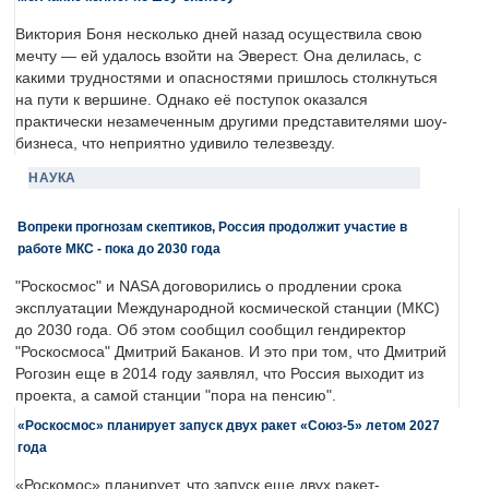
Виктория Боня несколько дней назад осуществила свою
мечту — ей удалось взойти на Эверест. Она делилась, с
какими трудностями и опасностями пришлось столкнуться
на пути к вершине. Однако её поступок оказался
практически незамеченным другими представителями шоу-
бизнеса, что неприятно удивило телезвезду.
НАУКА
Вопреки прогнозам скептиков, Россия продолжит участие в
работе МКС - пока до 2030 года
"Роскосмос" и NASA договорились о продлении срока
эксплуатации Международной космической станции (МКС)
до 2030 года. Об этом сообщил сообщил гендиректор
"Роскосмоса" Дмитрий Баканов. И это при том, что Дмитрий
Рогозин еще в 2014 году заявлял, что Россия выходит из
проекта, а самой станции "пора на пенсию".
«Роскосмос» планирует запуск двух ракет «Союз-5» летом 2027
года
«Роскомос» планирует, что запуск еще двух ракет-