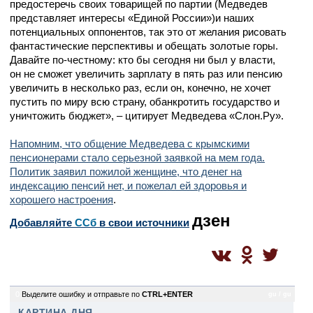
предостеречь своих товарищей по партии (Медведев
представляет интересы «Единой России»)и наших
потенциальных оппонентов, так это от желания рисовать
фантастические перспективы и обещать золотые горы.
Давайте по-честному: кто бы сегодня ни был у власти,
он не сможет увеличить зарплату в пять раз или пенсию
увеличить в несколько раз, если он, конечно, не хочет
пустить по миру всю страну, обанкротить государство и
уничтожить бюджет», – цитирует Медведева «Слон.Ру».
Напомним, что общение Медведева с крымскими
пенсионерами стало серьезной заявкой на мем года.
Политик заявил пожилой женщине, что денег на
индексацию пенсий нет, и пожелал ей здоровья и
хорошего настроения
.
дзен
Добавляйте
CСб
в свои источники
0
Выделите ошибку и отправьте по
CTRL+ENTER
gu / gu
КАРТИНА ДНЯ