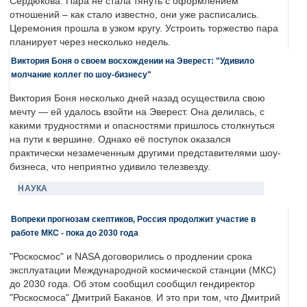
Сердюкова. Пара не стала тянуть с оформлением
отношений – как стало известно, они уже расписались.
Церемония прошла в узком кругу. Устроить торжество пара
планирует через несколько недель.
Виктория Боня о своем восхождении на Эверест: "Удивило
молчание коллег по шоу-бизнесу"
Виктория Боня несколько дней назад осуществила свою
мечту — ей удалось взойти на Эверест. Она делилась, с
какими трудностями и опасностями пришлось столкнуться
на пути к вершине. Однако её поступок оказался
практически незамеченным другими представителями шоу-
бизнеса, что неприятно удивило телезвезду.
НАУКА
Вопреки прогнозам скептиков, Россия продолжит участие в
работе МКС - пока до 2030 года
"Роскосмос" и NASA договорились о продлении срока
эксплуатации Международной космической станции (МКС)
до 2030 года. Об этом сообщил сообщил гендиректор
"Роскосмоса" Дмитрий Баканов. И это при том, что Дмитрий