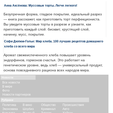
Анна Аксёнова: Муссовые торты. Легче легкого!
Безупречная форма, гладкое покрытие, идеальный разрез
— книга расскажет, как приготовить торт перфекциониста.
Вы увидите муссовые торты в разрезе и узнаете, как
приготовить каждый слой: бисквит, хрустящий слой,
начинку, мусс, покрытие.
Софи Дюпюи-Голье: Мир хлеба. 100 лучших рецептов домашнего
хлеба со всего мира
Аромат свежеиспеченного хлеба повышает уровень
эндорфинов, гормонов счастья. Это работает на
генетическом уровне, ведь хлеб — универсальный продукт,
основа повседневного рациона всех народов мира.
Новости
Все новости
В мире
Фото
Новости партнеров
Рубрики
Политика
В кино
Общество
Происшествия
Экономика
Шоубиз
Криминал
Авто