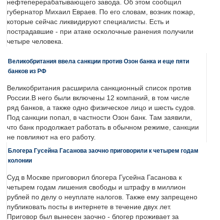
нефтеперерабатывающего завода. Об этом сообщил
губернатор Михаил Евраев. По его словам, возник пожар,
которые сейчас ликвидируют специалисты. Есть и
пострадавшие - при атаке осколочные ранения получили
четыре человека.
Великобритания ввела санкции против Озон банка и еще пяти
банков из РФ
Великобритания расширила санкционный список против
России.В него были включены 12 компаний, в том числе
ряд банков, а также одно физическое лицо и шесть судов.
Под санкции попал, в частности Озон банк. Там заявили,
что банк продолжает работать в обычном режиме, санкции
не повлияют на его работу.
Блогера Гусейна Гасанова заочно приговорили к четырем годам
колонии
Суд в Москве приговорил блогера Гусейна Гасанова к
четырем годам лишения свободы и штрафу в миллион
рублей по делу о неуплате налогов. Также ему запрещено
публиковать посты в интернете в течение двух лет.
Приговор был вынесен заочно - блогер проживает за