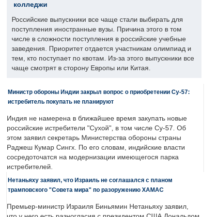
колледжи
Российские выпускники все чаще стали выбирать для
поступления иностранные вузы. Причина этого в том
числе в сложности поступления в российские учебные
заведения. Приоритет отдается участникам олимпиад и
тем, кто поступает по квотам. Из-за этого выпускники все
чаще смотрят в сторону Европы или Китая.
Министр обороны Индии закрыл вопрос о приобретении Су-57:
истребитель покупать не планируют
Индия не намерена в ближайшее время закупать новые
российские истребители "Сухой", в том числе Су-57. Об
этом заявил секретарь Министерства обороны страны
Раджеш Кумар Сингх. По его словам, индийские власти
сосредоточатся на модернизации имеющегося парка
истребителей.
Нетаньяху заявил, что Израиль не соглашался с планом
трамповского "Совета мира" по разоружению ХАМАС
Премьер-министр Израиля Биньямин Нетаньяху заявил,
что у него есть разногласия с президентом США Дональдом