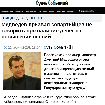
СПЕЦОПЕРАЦИЯ
СКАНДАЛЫ
ШОУ-БИЗНЕС
ЗДОРОВЬЕ
АРМИЯ
ШПИОНАЖ
НЕКРОЛОГ
ПОИСК ПО САЙТУ
#
МЕДВЕДЕВ
,
ДЕНЕГ НЕТ
Медведев призвал сопартийцев не
говорить про наличие денег на
повышение пенсий
[
С
уть
С
о
б
ытий
]
11 июля 2016, 17:04
Российский премьер-министр
Дмитрий Медведев снова
высказался об отсутствии
денег на индексацию пенсий
и зарплат, - на этот раз, в
контексте грядущих
сентябрьских выборов в
Государственную думу.
«Правда – лучшее оружие в конкурентной борьбе в ходе
избирательной кампании. От чего я хотел бы