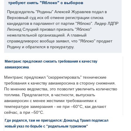
требуют снять "Яблоко" с выборов
Председатель "Родины" Алексей Журавлев подал в
Верховный суд иск об отмене регистрации списка
кандидатов в парламент от партии "Яблоко". Лидер ЛДПР
Леонид Слуцкий призвал признать "Яблоко"
нежелательной организацией. А главный
справедливорос вообще заявил, что "Яблоко" продает
Родину и обратился в прокуратуру.
Минтранс предложил снизить требования к качеству
авиакеросина
Минтранс предложил "скорректировать" технические
требования к качеству авиакеросина в сторону снижения.
По мнению ведомства, это позволит увеличить количество
топлива. Предлагается, в частности, выпускать
авиакеросин с менее жесткими требованиями к
температуре замерзания - не при –60°C, как делают
сейчас, а при –50°C.
Где родился, там не пригодился: Дональд Трамп подписал
новый указ по борьбе с "родильным туризмом"