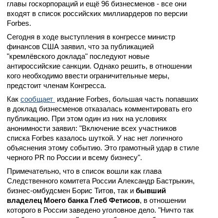
главы госкорпораций и ещё 96 бизнесменов - все они
входят в список российских миллиардеров по версии
Forbes.
Сегодня в ходе выступления в конгрессе министр
финансов США заявил, что за публикацией
"кремлёвского доклада" последуют новые
антироссийские санкции. Однако решить, в отношении
кого необходимо ввести ограничительные меры,
предстоит членам Конгресса.
Как
сообщает
издание Forbes, большая часть попавших
в доклад бизнесменов отказалась комментировать его
публикацию. При этом один из них на условиях
анонимности заявил: "Включение всех участников
спиcка Forbes казалось шуткой. У нас нет логичного
объяснения этому событию. Это грамотный удар в стиле
черного PR по России и всему бизнесу".
Примечательно, что в список вошли как глава
Следственного комитета России Александр Бастрыкин,
бизнес-омбудсмен Борис Титов, так и
бывший
владелец Моего банка Глеб Фетисов
, в отношении
которого в России заведено уголовное дело. "Ничто так