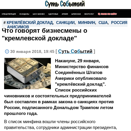
СПЕЦОПЕРАЦИЯ
СКАНДАЛЫ
ШОУ-БИЗНЕС
ЗДОРОВЬЕ
АРМИЯ
ШПИОНАЖ
НЕКРОЛОГ
ПОИСК ПО САЙТУ
#
КРЕМЛЁВСКИЙ ДОКЛАД
,
САНКЦИИ
,
МИНФИН
,
США
,
РОССИЯ
,
,
АНИСИМОВ
Что говорят бизнесмены о
"кремлевской докладе"
[
С
уть
С
о
б
ытий
]
30 января 2018, 19:45
Накануне, 29 января,
Министерство финансов
Соединённых Штатов
Америки опубликовало
"кремлёвский доклад".
Список российских
чиновников и состоятельных предпринимателей
был составлен в рамках закона о санкциях против
России, подписанного Дональдом Трампом летом
прошлого года.
В список минфина вошли члены российского
правительства, сотрудники администрации президента,