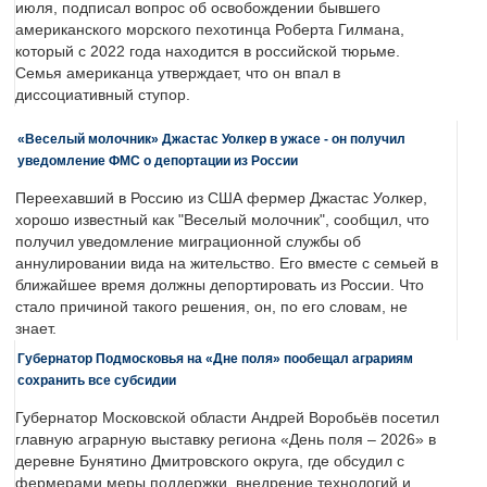
июля, подписал вопрос об освобождении бывшего
американского морского пехотинца Роберта Гилмана,
который с 2022 года находится в российской тюрьме.
Семья американца утверждает, что он впал в
диссоциативный ступор.
«Веселый молочник» Джастас Уолкер в ужасе - он получил
уведомление ФМС о депортации из России
Переехавший в Россию из США фермер Джастас Уолкер,
хорошо известный как "Веселый молочник", сообщил, что
получил уведомление миграционной службы об
аннулировании вида на жительство. Его вместе с семьей в
ближайшее время должны депортировать из России. Что
стало причиной такого решения, он, по его словам, не
знает.
Губернатор Подмосковья на «Дне поля» пообещал аграриям
сохранить все субсидии
Губернатор Московской области Андрей Воробьёв посетил
главную аграрную выставку региона «День поля – 2026» в
деревне Бунятино Дмитровского округа, где обсудил с
фермерами меры поддержки, внедрение технологий и