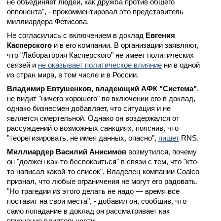
не объединяет людей, как дружба против общего
оппонента", - прокомментировал это представитель
миллиардера Фетисова.
Не согласились с включением в доклад
Евгения
Касперского
и в его компании. В организации заявляют,
что "Лаборатория Касперского" не имеет политических
связей и
не оказывает политическое влияние
ни в одной
из стран мира, в том числе и в России.
Владимир Евтушенков, владеющий АФК "Система"
,
не видит "ничего хорошего" во включении его в доклад,
однако бизнесмен добавляет, что ситуация и не
является смертельной. Однако он воздержался от
рассуждений о возможных санкциях, пояснив, что
"теоретизировать, не имея данных, опасно",
пишет
RNS.
Миллиардер Василий Анисимов
возмутился, почему
он "должен как-то беспокоиться" в связи с тем, что "кто-
то написал какой-то список". Владелец компании Coalco
признал, что любые ограничения не могут его радовать.
"Но трагедии из этого делать не надо — время все
поставит на свои места", - добавил он, сообщив, что
само попадание в доклад он рассматривает как
признание влиятельности.