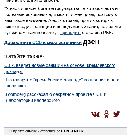
"У нас сильное, богатое государство, в котором есть и
полезные ископаемые, и мозги, и женщины, поэтому к
нам такое внимание. А есть страны, против которых
никто вводить санкции и не подумает. Значит, не зря мы
тут живем, нам повезло", -
приводит
его слова РБК.
дзен
Добавляйте
CСб
в свои источники
ЧИТАЙТЕ ТАКЖЕ:
США введёт новые санкции на основе "кремлёвского
доклада"
Что говорят о "кремлёвском докладе" вошедшие в него
чиновники
Bloomberg рассказал о секретном проекте ФСБ и
"Лаборатории Касперского"
0
Выделите ошибку и отправьте по
CTRL+ENTER