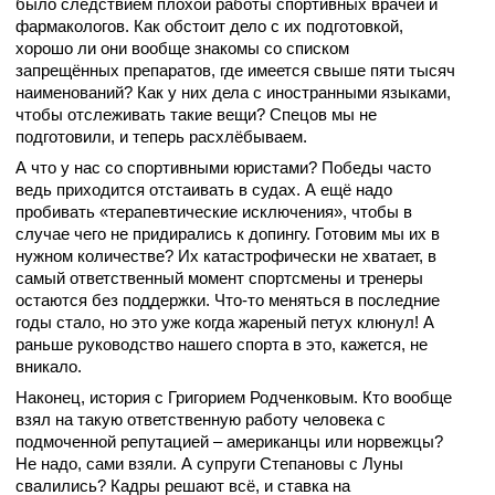
было следствием плохой работы спортивных врачей и
фармакологов. Как обстоит дело с их подготовкой,
хорошо ли они вообще знакомы со списком
запрещённых препаратов, где имеется свыше пяти тысяч
наименований? Как у них дела с иностранными языками,
чтобы отслеживать такие вещи? Спецов мы не
подготовили, и теперь расхлёбываем.
А что у нас со спортивными юристами? Победы часто
ведь приходится отстаивать в судах. А ещё надо
пробивать «терапевтические исключения», чтобы в
случае чего не придирались к допингу. Готовим мы их в
нужном количестве? Их катастрофически не хватает, в
самый ответственный момент спортсмены и тренеры
остаются без поддержки. Что-то меняться в последние
годы стало, но это уже когда жареный петух клюнул! А
раньше руководство нашего спорта в это, кажется, не
вникало.
Наконец, история с Григорием Родченковым. Кто вообще
взял на такую ответственную работу человека с
подмоченной репутацией – американцы или норвежцы?
Не надо, сами взяли. А супруги Степановы с Луны
свалились? Кадры решают всё, и ставка на