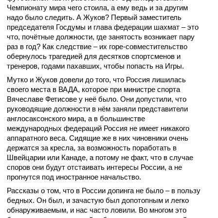
Чемпионату мира чего стоила, а ему ведь и за другим
надо было следить. А Жуков? Первый заместитель
председателя Госдумы и глава федерации шахмат – это
что, почётные должности, где занятость возникает пару
раз в год? Как следствие – их горе-совместительство
обернулось трагедией для десятков спортсменов и
тренеров, годами пахавших, чтобы попасть на Игры.
Мутко и Жуков довели до того, что Россия лишилась
своего места в ВАДА, которое при министре спорта
Вячеславе Фетисове у неё было. Они допустили, что
руководящие должности в нём заняли представители
англосаксонского мира, а в большинстве
международных федераций Россия не имеет никакого
аппаратного веса. Сидящие же в них чиновники очень
держатся за кресла, за возможность поработать в
Швейцарии или Канаде, а потому не факт, что в случае
споров они будут отстаивать интересы России, а не
прогнутся под иностранное начальство.
Рассказы о том, что в России допинга не было – в пользу
бедных. Он был, и зачастую был допотопным и легко
обнаруживаемым, и нас часто ловили. Во многом это