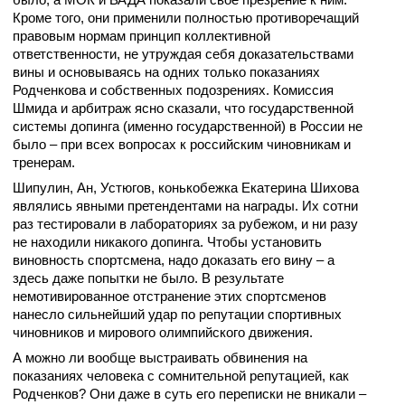
Кроме того, они применили полностью противоречащий
правовым нормам принцип коллективной
ответственности, не утруждая себя доказательствами
вины и основываясь на одних только показаниях
Родченкова и собственных подозрениях. Комиссия
Шмида и арбитраж ясно сказали, что государственной
системы допинга (именно государственной) в России не
было – при всех вопросах к российским чиновникам и
тренерам.
Шипулин, Ан, Устюгов, конькобежка Екатерина Шихова
являлись явными претендентами на награды. Их сотни
раз тестировали в лабораториях за рубежом, и ни разу
не находили никакого допинга. Чтобы установить
виновность спортсмена, надо доказать его вину – а
здесь даже попытки не было. В результате
немотивированное отстранение этих спортсменов
нанесло сильнейший удар по репутации спортивных
чиновников и мирового олимпийского движения.
А можно ли вообще выстраивать обвинения на
показаниях человека с сомнительной репутацией, как
Родченков? Они даже в суть его переписки не вникали –