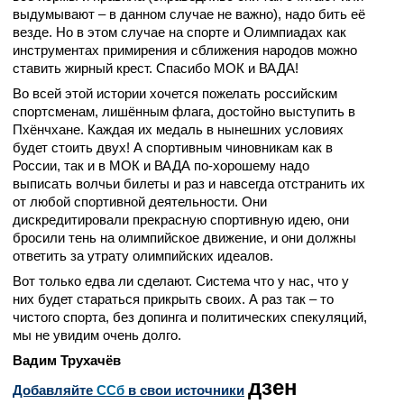
выдумывают – в данном случае не важно), надо бить её
везде. Но в этом случае на спорте и Олимпиадах как
инструментах примирения и сближения народов можно
ставить жирный крест. Спасибо МОК и ВАДА!
Во всей этой истории хочется пожелать российским
спортсменам, лишённым флага, достойно выступить в
Пхёнчхане. Каждая их медаль в нынешних условиях
будет стоить двух! А спортивным чиновникам как в
России, так и в МОК и ВАДА по-хорошему надо
выписать волчьи билеты и раз и навсегда отстранить их
от любой спортивной деятельности. Они
дискредитировали прекрасную спортивную идею, они
бросили тень на олимпийское движение, и они должны
ответить за утрату олимпийских идеалов.
Вот только едва ли сделают. Система что у нас, что у
них будет стараться прикрыть своих. А раз так – то
чистого спорта, без допинга и политических спекуляций,
мы не увидим очень долго.
Вадим Трухачёв
дзен
Добавляйте
CСб
в свои источники