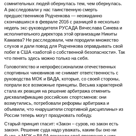
сомнительных людей обернулась тем, чем обернулась.
А расследовали у нас таинственную смерть
предшественников Родченкова — неожиданно
скончавшихся в феврале 2016 с разницей в несколько
недель экс-руководителя РУСАДА Вячеслава Синева и
исполнительного директора этой организации Никиты
Камаева? Не расследовали, чем породили множество
слухов и дали повод для Родченкова оправдывать свой
побег в США «заботой о собственной безопасности». Так
что пенять здесь можно только на себя.
Головотяпство и непрофессионализм отечественных
спортивных чиновников не снимает ответственность с
руководства МОК и ВАДА, которые, со своей стороны,
попрали все возможные принципы. Весьма характерной
стала их реакция на решение арбитража отменить
дисквалификацию российских спортсменов: они
возмутились, потребовали реформы арбитража и
объявили, что «нарушители спортивной дисциплины» из
России теперь могут праздновать победу.
Старый принцип гласит: «Закон – суров, но закон есть
закон». Решение суда надо уважать, каким бы оно ни
было, а МОК и ВАДА показали своё презрение к ним.