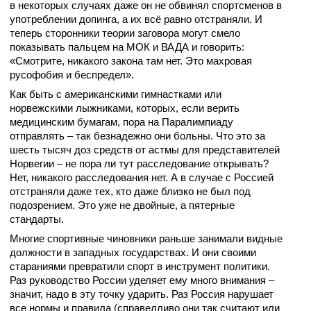
в некоторых случаях даже он не обвинял спортсменов в
употреблении допинга, а их всё равно отстраняли. И
теперь сторонники теории заговора могут смело
показывать пальцем на МОК и ВАДА и говорить:
«Смотрите, никакого закона там нет. Это махровая
русофобия и беспредел».
Как быть с американскими гимнастками или
норвежскими лыжниками, которых, если верить
медицинским бумагам, пора на Паралимпиаду
отправлять – так безнадежно они больны. Что это за
шесть тысяч доз средств от астмы для представителей
Норвегии – не пора ли тут расследование открывать?
Нет, никакого расследования нет. А в случае с Россией
отстраняли даже тех, кто даже близко не был под
подозрением. Это уже не двойные, а пятерные
стандарты.
Многие спортивные чиновники раньше занимали видные
должности в западных государствах. И они своими
стараниями превратили спорт в инструмент политики.
Раз руководство России уделяет ему много внимания –
значит, надо в эту точку ударить. Раз Россия нарушает
все нормы и правила (справедливо они так считают или