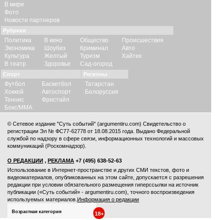
В мире
Фото
Новости партнеров
Рубрики
Политика
В кино
Общество
Происшествия
Экономика
Шоубиз
Криминал
Авто
Культура
Желтый
Туризм
Хайтек
В театр
Здоровье
Сад-огород
Спорт
Регионы
Футбол
Баскетбол
Татарстан
Хоккей
Автоспорт
Белоруссия
Теннис
Фристайл
Бокс/ММА
© Сетевое издание "Суть событий" (argumentiru.com) Свидетельство о
регистрации Эл № ФС77-62778 от 18.08.2015 года. Выдано Федеральной
службой по надзору в сфере связи, информационных технологий и массовых
коммуникаций (Роскомнадзор).
О РЕДАКЦИИ
,
РЕКЛАМА
+7 (495) 638-52-63
Использование в Интернет-пространстве и других СМИ текстов, фото и
видеоматериалов, опубликованных на этом сайте, допускается с
разрешения
редакции
при условии обязательного размещения гиперссылки на источник
публикации («Суть событий» - argumentiru.com), точного воспроизведения
используемых материалов.
Информация о редакции
Возрастная категория
18+