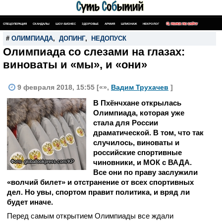
СПЕЦОПЕРАЦИЯ
СКАНДАЛЫ
ШОУ-БИЗНЕС
ЗДОРОВЬЕ
АРМИЯ
ШПИОНАЖ
НЕКРОЛОГ
ПОИСК ПО САЙТУ
#
ОЛИМПИАДА
,
ДОПИНГ
,
НЕДОПУСК
Олимпиада со слезами на глазах:
виноваты и «мы», и «они»
9 февраля 2018, 15:55 [«»,
Вадим Трухачев
]
В Пхёнчхане открылась
Олимпиада, которая уже
стала для России
драматической. В том, что так
случилось, виноваты и
российские спортивные
чиновники, и МОК с ВАДА.
Фото: globallookpress.com/KP
Все они по праву заслужили
«волчий билет» и отстранение от всех спортивных
дел. Но увы, спортом правит политика, и вряд ли
будет иначе.
Перед самым открытием Олимпиады все ждали