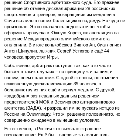
решения Спортивного арбитражного суда. Его прежнее
решение об отмене дисквалификаций 28 российских
спортсменов и тренеров, возвращение им медалей в
Сочи вселило в наших болельщиков надежду. Но чудо не
произошло. Этого оказалось недостаточно, чтобы
оформить пропуска в Южную Корею, их апелляцию на
решение Международного олимпийского комитета
отклонили. В итоге конькобежец Виктор Ан, биатлонист
Антон Шипулин, лыжник Сергей Устюгов и ещё 44
человека пропустят Игры.
Собственно, арбитраж поступил так, как это часто
бывает в таких случаях – по принципу « и вашим, и
нашим, всем спляшем». С одной стороны, он отменил
пожизненную дисквалификацию 39 человек, а
большинству из них ещё и вернул медали. С другой,
«задобрил» разгневанных данным решением
представителей МОК и Всемирного антидопингового
агентства (ВАДА), и разрешил им не пускать истцов из
России на Олимпиаду. Что ж, решение половинчато, но
совершенно ожидаемо в нынешних условиях.
Естественно, в России это вызвало страшное
разочарование. Ещё бы – впервые за долгие годы