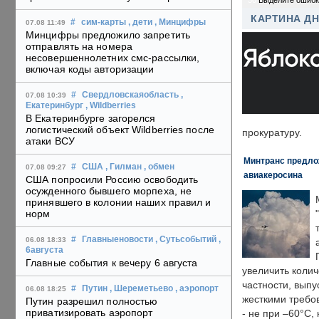
30
Выделите ошибк
КАРТИНА Д
#
сим-карты
, дети
, Минцифры
07.08 11:49
Минцифры предложило запретить
отправлять на номера
несовершеннолетних смс-рассылки,
включая коды авторизации
#
Свердловскаяобласть
,
07.08 10:39
Екатеринбург
, Wildberries
В Екатеринбурге загорелся
логистический объект Wildberries после
прокуратуру.
атаки ВСУ
Минтранс предлож
#
США
, Гилман
, обмен
07.08 09:27
авиакеросина
США попросили Россию освободить
осужденного бывшего морпеха, не
принявшего в колонии наших правил и
норм
#
Главныеновости
, Сутьсобытий
,
06.08 18:33
6августа
Главные события к вечеру 6 августа
увеличить колич
частности, выпу
#
Путин
, Шереметьево
, аэропорт
06.08 18:25
жесткими требо
Путин разрешил полностью
приватизировать аэропорт
- не при –60°C,