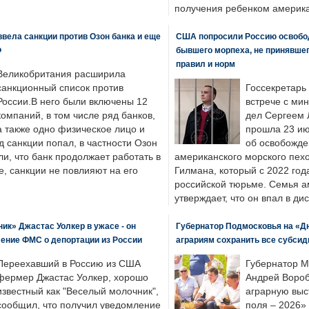
получения ребенком америка
вела санкции против Озон банка и еще
США попросили Россию освобо
Ф
бывшего морпеха, не принявшег
правил и норм
Великобритания расширила
санкционный список против
Госсекретарь
России.В него были включены 12
встрече с ми
компаний, в том числе ряд банков,
дел Сергеем 
а также одно физическое лицо и
прошла 23 ию
д санкции попал, в частности Озон
об освобожде
ли, что банк продолжает работать в
американского морского пех
, санкции не повлияют на его
Гилмана, который с 2022 год
российской тюрьме. Семья 
утверждает, что он впал в ди
к» Джастас Уолкер в ужасе - он
Губернатор Подмосковья на «Д
ение ФМС о депортации из России
аграриям сохранить все субсид
Переехавший в Россию из США
Губернатор М
фермер Джастас Уолкер, хорошо
Андрей Вороб
известный как "Веселый молочник",
аграрную выс
сообщил, что получил уведомление
поля – 2026»