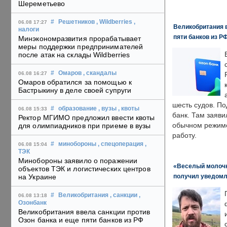
Шереметьево
#
Решетников
, Wildberries
,
06.08 17:27
Великобритания в
налоги
пяти банков из Р
Минэкономразвития прорабатывает
меры поддержки предпринимателей
после атак на склады Wildberries
#
Омаров
, скандалы
06.08 16:27
Омаров обратился за помощью к
Бастрыкину в деле своей супруги
шесть судов. По
#
образование
, вузы
, квоты
06.08 15:33
банк. Там заяви
Ректор МГИМО предложил ввести квоты
обычном режиме
для олимпиадников при приеме в вузы
работу.
#
минобороны
, спецоперация
,
06.08 15:04
ТЭК
Минобороны заявило о поражении
«Веселый молочни
объектов ТЭК и логистических центров
получил уведомл
на Украине
#
Великобритания
, санкции
,
06.08 13:18
Озонбанк
Великобритания ввела санкции против
Озон банка и еще пяти банков из РФ