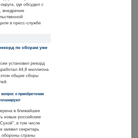
округа, где обсудил с
, внедрение
ольственной
щили в пресс-службе
рекорд по сборам уже
ссии установил рекорд
заработал 44,8 миллиона
и этом общие сборы
лей.
 вопрос о приобретении
е планируют
ерена в ближайшее
ть новые российские
Сухой", в том числе
м заявил секретарь
 обороны страны