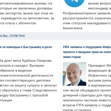
автоматизированные вызовы, на
возник вопрос
которые не заключены договоры.
мессенджер и
ам экспертов, вызов при этом не
Росфинмониторинге заявили, 
 переводится на автоответчик, за
распространяются ограничени
ся плата с абонентов.
этим статусом накладываютс
бизнесмена.
ДАЛЫ, СПЛЕТНИ
я за помощью к Бастрыкину в деле
FIFA заявила о поддержке Инфа
проекта о продаже прав на чем
инвесторам
На днях жена Курбана Омарова
попала в скандал. Валерию
Президент М
обвинили в ведении
федерации фу
косметологической деятельности
Инфантино пр
без соответствующего диплома.
высшим руков
стал на защиту супруги и записал
в марокканско
м обратился к главе Следственного
том числе обсуждался проек
андру Бастрыкину с просьбой
дочерней структуры для про
итуации.
чемпионаты частным инвесто
встречи FIFA заявила о под
отказе от проекта.