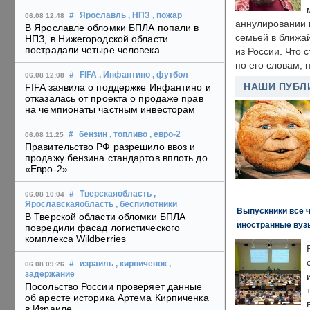
#
Ярославль
, НПЗ
, пожар
06.08 12:48
аннулировании в
В Ярославле обломки БПЛА попали в
семьей в ближа
НПЗ, в Нижегородской области
пострадали четыре человека
из России. Что 
по его словам, н
#
FIFA
, Инфантино
, футбол
06.08 12:08
НАШИ ПУБЛ
FIFA заявила о поддержке Инфантино и
отказалась от проекта о продаже прав
на чемпионаты частным инвесторам
#
бензин
, топливо
, евро-2
06.08 11:25
Правительство РФ разрешило ввоз и
продажу бензина стандартов вплоть до
«Евро-2»
#
Тверскаяобласть
,
06.08 10:04
Ярославскаяобласть
, беспилотники
Выпускники все 
В Тверской области обломки БПЛА
иностранные вуз
повредили фасад логистического
комплекса Wildberries
#
израиль
, кирпиченок
,
06.08 09:26
задержание
Посольство России проверяет данные
об аресте историка Артема Кирпиченка
в Израиле