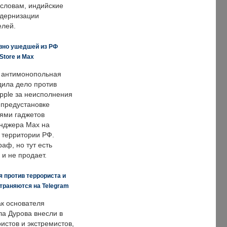
 словам, индийские
одернизации
елей.
вно ушедшей из РФ
Store и Max
 антимонопольная
дила дело против
pple за неисполнения
 предустановке
ями гаджетов
енджера Max на
 территории РФ.
аф, но тут есть
 и не продает.
 против террориста и
траняются на Telegram
ак основателя
ла Дурова внесли в
истов и экстремистов,