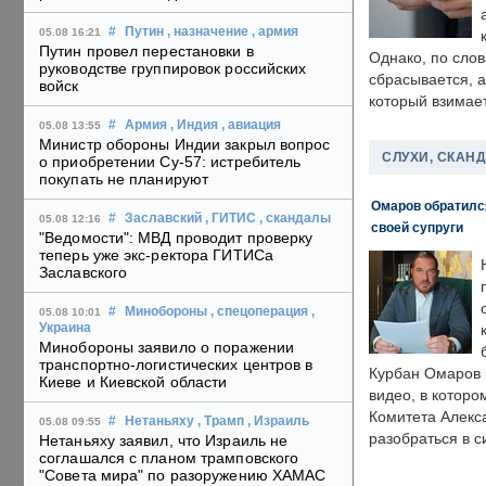
#
Путин
, назначение
, армия
05.08 16:21
Путин провел перестановки в
Однако, по слов
руководстве группировок российских
сбрасывается, а
войск
который взимает
#
Армия
, Индия
, авиация
05.08 13:55
Министр обороны Индии закрыл вопрос
СЛУХИ, СКАН
о приобретении Су-57: истребитель
покупать не планируют
Омаров обратилс
#
Заславский
, ГИТИС
, скандалы
05.08 12:16
своей супруги
"Ведомости": МВД проводит проверку
теперь уже экс-ректора ГИТИСа
Заславского
#
Минобороны
, спецоперация
,
05.08 10:01
Украина
Минобороны заявило о поражении
транспортно-логистических центров в
Курбан Омаров в
Киеве и Киевской области
видео, в которо
Комитета Алекс
#
Нетаньяху
, Трамп
, Израиль
05.08 09:55
разобраться в с
Нетаньяху заявил, что Израиль не
соглашался с планом трамповского
"Совета мира" по разоружению ХАМАС