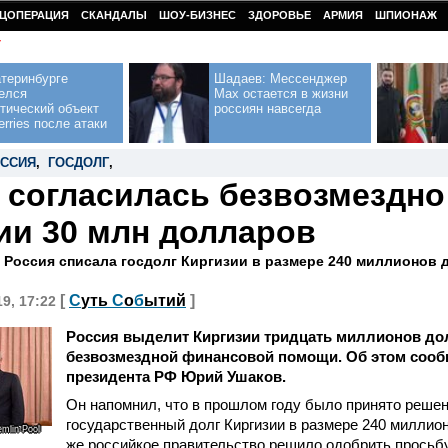
ЦОПЕРАЦИЯ
СКАНДАЛЫ
ШОУ-БИЗНЕС
ЗДОРОВЬЕ
АРМИЯ
ШПИОНАЖ
У
теринбурге
Шадаев: Мессенджер
елся
Max остается в жизни
тический объект
россиян навсегда
erries после атаки
ССИЯ
,
ГОСДОЛГ
,
 согласилась безвозмездн
ии 30 млн долларов
 Россия списала госдолг Киргизии в размере 240 миллионов
[
С
уть
С
о
б
ытий
]
19, 17:22
Россия выделит Киргизии тридцать миллионов до
безвозмездной финансовой помощи. Об этом соо
президента РФ Юрий Ушаков.
Он напомнил, что в прошлом году было принято реше
государственный долг Киргизии в размере 240 миллио
emlin Pool
же российкое правительство решило одобрить просьбу