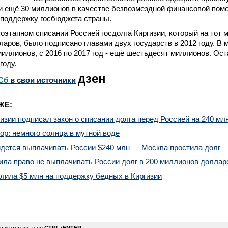
 ещё 30 миллионов в качестве безвозмездной финансовой помо
 поддержку госбюджета страны.
оэтапном списании Россией госдолга Киргизии, который на тот
ларов
, было подписано главами двух государств в 2012 году.
В 
миллионов, с 2016 по 2017 год - ещё шестьдесят миллионов. О
году.
дзен
Сб
в свои источники
ЖЕ:
изии подписал закон о списании долга перед Россией на 240 мл
ор: немного солнца в мутной воде
идется выплачивать России $240 млн — Москва простила долг
ила право не выплачивать России долг в 200 миллионов доллар
лила $5 млн на поддержку бедных в Киргизии