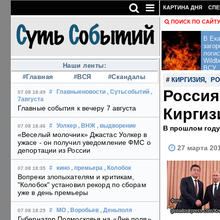
КАРТИНА ДНЯ
СПЕ
ПОИСК ПО САЙТ
В Ека
загор
логис
Wildb
Наши ленты:
ВСУ
#Главная
#ВСЯ
#Скандалы
#
КИРГИЗИЯ
,
РО
Россия
#
Главныеновости
, Сутьсобытий
,
07.08 18:49
7августа
Главные события к вечеру 7 августа
Киргиз
#
Уолкер
, ВНЖ
, выдворение
07.08 18:46
В прошлом году
«Веселый молочник» Джастас Уолкер в
ужасе - он получил уведомление ФМС о
27 марта 20
депортации из России
#
кино
, премьера
, Колобок
07.08 18:35
Вопреки злопыхателям и критикам,
"Колобок" установил рекорд по сборам
уже в день премьеры
Фото:
#
МО
, Воробьев
, Деньполя
07.08 18:29
globallookpress.com/Kr
Губернатор Подмосковья на «Дне поля»