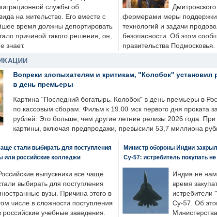
миграционной службы об
Дмитровского 
ида на жительство. Его вместе с
фермерами меры поддержки
йшее время должны депортировать
технологий и задачи продов
стало причиной такого решения, он,
безопасности. Об этом сооб
е знает.
правительства Подмосковья.
ИКАЦИИ
Вопреки злопыхателям и критикам, "Колобок" установил 
в день премьеры
Картина "Последний богатырь. Колобок" в день премьеры в Ро
по кассовым сборам. Фильм к 19.00 мск первого дня проката 
рублей. Это больше, чем другие летние релизы 2026 года. Пр
картины, включая предпродажи, превысили 53,7 миллиона руб
чаще стали выбирать для поступления
Министр обороны Индии закрыл
ы или российские колледжи
Су-57: истребитель покупать н
Российские выпускники все чаще
Индия не нам
стали выбирать для поступления
время закупа
иностранные вузы. Причина этого в
истребители "
том числе в сложности поступления
Су-57. Об это
в российские учебные заведения.
Министерства