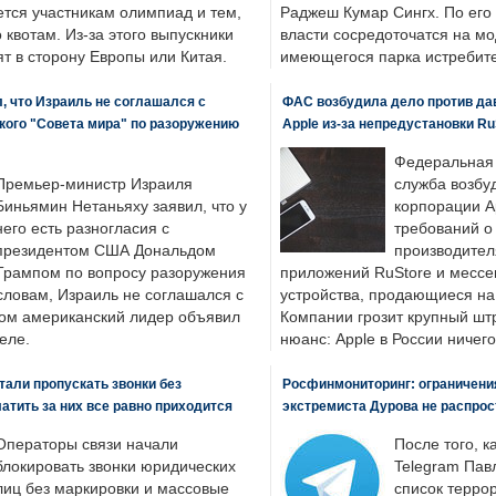
ется участникам олимпиад и тем,
Раджеш Кумар Сингх. По его
о квотам. Из-за этого выпускники
власти сосредоточатся на м
т в сторону Европы или Китая.
имеющегося парка истребит
, что Израиль не соглашался с
ФАС возбудила дело против да
кого "Совета мира" по разоружению
Apple из-за непредустановки Ru
Федеральная
Премьер-министр Израиля
служба возбу
Биньямин Нетаньяху заявил, что у
корпорации A
него есть разногласия с
требований о
президентом США Дональдом
производител
Трампом по вопросу разоружения
приложений RuStore и месс
словам, Израиль не соглашался с
устройства, продающиеся на
ром американский лидер объявил
Компании грозит крупный штр
еле.
нюанс: Apple в России ничего
али пропускать звонки без
Росфинмониторинг: ограничения
латить за них все равно приходится
экстремиста Дурова не распрос
Операторы связи начали
После того, к
блокировать звонки юридических
Telegram Пав
лиц без маркировки и массовые
список террор