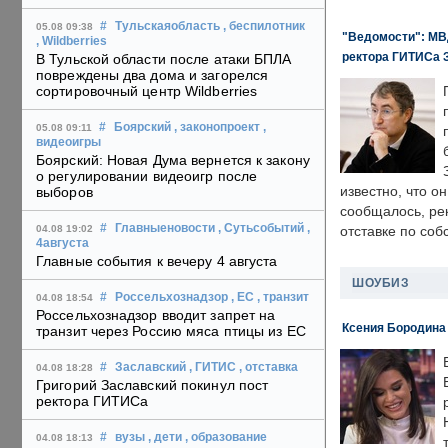
#
Тульскаяобласть
, беспилотник
05.08 09:38
"Ведомости": МВД
, Wildberries
ректора ГИТИСа 
В Тульской области после атаки БПЛА
повреждены два дома и загорелся
сортировочный центр Wildberries
#
Боярский
, законопроект
,
05.08 09:11
видеоигры
Боярский: Новая Дума вернется к закону
о регулировании видеоигр после
известно, что о
выборов
сообщалось, ре
#
Главныеновости
, Сутьсобытий
,
04.08 19:02
отставке по со
4августа
Главные события к вечеру 4 августа
ШОУБИЗ
#
Россельхознадзор
, ЕС
, транзит
04.08 18:54
Россельхознадзор вводит запрет на
Ксения Бородина
транзит через Россию мяса птицы из ЕС
#
Заславский
, ГИТИС
, отставка
04.08 18:28
Григорий Заславский покинул пост
ректора ГИТИСа
#
вузы
, дети
, образование
04.08 18:13