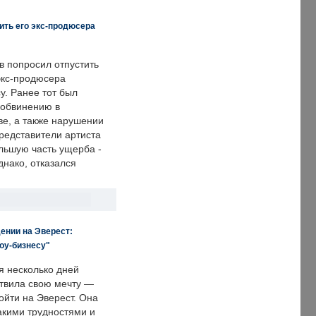
ить его экс-продюсера
в попросил отпустить
экс-продюсера
у. Ранее тот был
 обвинению в
е, а также нарушении
редставители артиста
льшую часть ущерба -
днако, отказался
ении на Эверест:
оу-бизнесу"
я несколько дней
твила свою мечту —
ойти на Эверест. Она
акими трудностями и