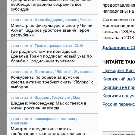
пообещал аграриям сохранить все
предоставлении
субсидии
направлены на
Соглашение о п
#
АхматКадыров
, звание
, Чечня
07.08 18:16
миллионов дол
Министр по физкультуре и спорту Чечни
Ахмат Кадыров удостоен звания Героя
списала 188,9 
республики
списана в 2018 
#
Трамп
, гражданство
, США
07.08 16:29
Добавляйте
C
Где родился, там не пригодился:
Дональд Трамп подписал новый указ по
борьбе с "родильным туризмом"
ЧИТАЙТЕ ТАК
Президент Кирг
#
Политика
, "Яблоко"
, Журавлев
07.08 16:15
Конкуренты по борьбе за думские
Киргизский выб
кресла активно требуют снять "Яблоко" с
выборов
Киргизии не пр
Киргизия получ
#
Шадаев
, Госуслуги
, Max
07.08 15:43
Шадаев: Мессенджер Max остается в
Россия перечис
жизни россиян навсегда
#
авиакеросин
, топливо
,
07.08 13:19
минтранс
Минтранс предложил снизить
требования к качеству авиакеросина