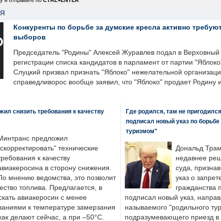
у и отправьте по
CTRL+ENTER
НЯ
Конкуренты по борьбе за думские кресла активно требуют
выборов
Председатель "Родины" Алексей Журавлев подал в Верховный 
регистрации списка кандидатов в парламент от партии "Яблок
Слуцкий призвал признать "Яблоко" нежелательной организаци
справедливорос вообще заявил, что "Яблоко" продает Родину 
ил снизить требования к качеству
Где родился, там не пригодилс
подписал новый указ по борьбе
туризмом"
Минтранс предложил
"скорректировать" технические
Дональд Трам
требования к качеству
недавнее реш
авиакеросина в сторону снижения.
суда, призна
По мнению ведомства, это позволит
указ о запрет
ество топлива. Предлагается, в
гражданства 
скать авиакеросин с менее
подписал новый указ, направ
ваниями к температуре замерзания
называемого "родильного тур
 как делают сейчас, а при –50°C.
подразумевающего приезд в 