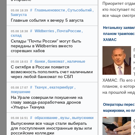
Приоритет отда
кто поступает п
#
Главныеновости
, Сутьсобытий
,
05.08 18:39
5августа
все чаще смотря
Главные события к вечеру 5 августа
Нетаньяху заявил
#
Wildberries
, ПочтаРоссии
,
05.08 18:38
планом трамповс
склад
ХАМАС
Склады "Почты России" могут быть
переданы в Wildberries вместо
сгоревших хабов
#
банки
, банкомат
, наличные
05.08 18:03
С октября в России появится
возможность пополнять счет наличными
через любой банкомат по СБП
ХАМАС. По его 
планом, о кото
#
Ткачук
, екатеринбург
,
05.08 17:07
на прошлой нед
покушение
На Урале совершили покушение на
главу завода-разработчика дронов
Операторы перест
«Упырь» Ткачука
маркировки, но п
#
образование
, вузы
, выпускники
05.08 16:51
Выпускники все чаще стали выбирать
для поступления иностранные вузы или
российские колледжи