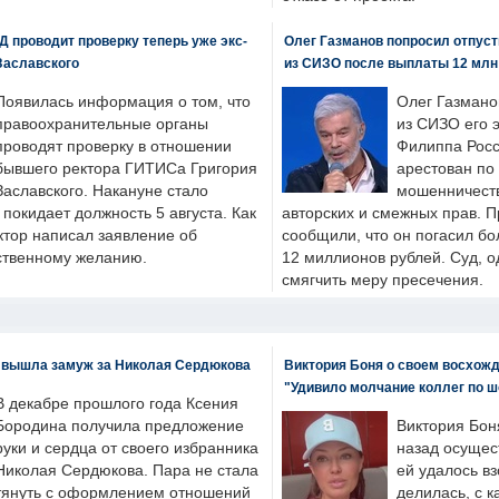
 проводит проверку теперь уже экс-
Олег Газманов попросил отпуст
Заславского
из СИЗО после выплаты 12 млн
Появилась информация о том, что
Олег Газмано
правоохранительные органы
из СИЗО его 
проводят проверку в отношении
Филиппа Росс
бывшего ректора ГИТИСа Григория
арестован по
Заславского. Накануне стало
мошенничеств
н покидает должность 5 августа. Как
авторских и смежных прав. П
ктор написал заявление об
сообщили, что он погасил бо
бственному желанию.
12 миллионов рублей. Суд, о
смягчить меру пресечения.
 вышла замуж за Николая Сердюкова
Виктория Боня о своем восхожд
"Удивило молчание коллег по ш
В декабре прошлого года Ксения
Бородина получила предложение
Виктория Бон
руки и сердца от своего избранника
назад осущес
Николая Сердюкова. Пара не стала
ей удалось вз
тянуть с оформлением отношений
делилась, с к