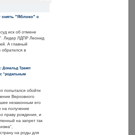
sm / sm
 снять "Яблоко" с
суд иск об отмене
о". Лидер ЛДПР Леонид
ей. А главный
и обратился в
я: Дональд Трамп
 с "родильным
п попытался обойти
ение Верховного
вшее незаконным его
е на получение
по праву рождения, и
ленный на запрет так
изма",
страну на роды для