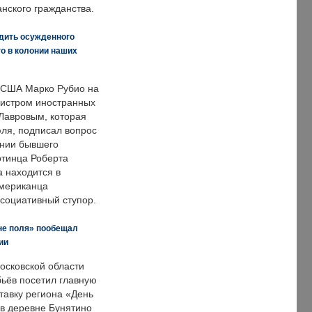
нского гражданства.
дить осужденного
о в колонии наших
 США Марко Рубио на
нистром иностранных
Лавровым, которая
ля, подписал вопрос
нии бывшего
отинца Роберта
а находится в
американца
ссоциативный ступор.
не поля» пообещал
ии
осковской области
ьёв посетил главную
тавку региона «День
 в деревне Бунятино