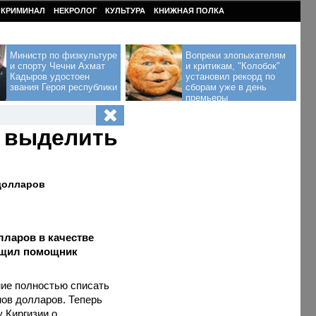
КРИМИНАЛ
НЕКРОЛОГ
КУЛЬТУРА
КНИЖНАЯ ПОЛКА
Министр по физкультуре
Вопреки злопыхателям
и спорту Чечни Ахмат
и критикам, "Колобок"
Кадыров удостоен
установил рекорд по
звания Героя республики
сборам уже в день
премьеры
о выделить
 долларов
лларов в качестве
бщил помощник
ние полностью списать
нов долларов. Теперь
 Киргизии о