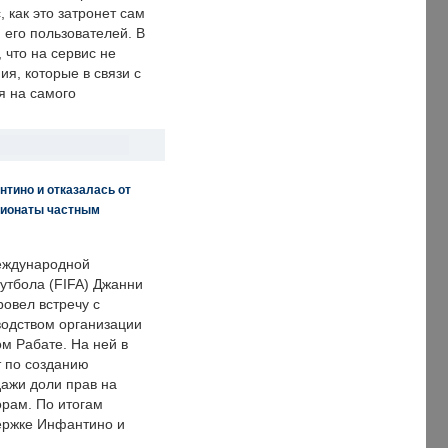
, как это затронет сам
 его пользователей. В
что на сервис не
я, которые в связи с
я на самого
нтино и отказалась от
пионаты частным
еждународной
тбола (FIFA) Джанни
овел встречу с
одством организации
м Рабате. На ней в
т по созданию
дажи доли прав на
рам. По итогам
держке Инфантино и