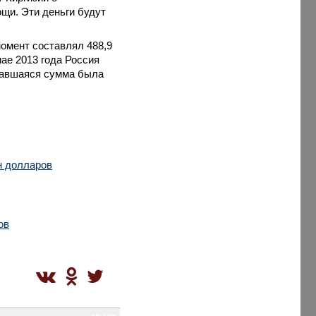
щи. Эти деньги будут
 момент составлял
488,9
мае 2013 года Россия
ставшаяся сумма была
н долларов
ов