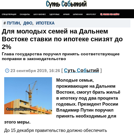
СПЕЦОПЕРАЦИЯ
СКАНДАЛЫ
ШОУ-БИЗНЕС
ЗДОРОВЬЕ
АРМИЯ
ШПИОНАЖ
НЕКРОЛОГ
ПОИСК ПО САЙТУ
#
ПУТИН
,
ДФО
,
ИПОТЕКА
Для молодых семей на Дальнем
Востоке ставки по ипотеке снизят до
2%
Глава государства поручил принять соответствующие
поправки в законодательство
[
С
уть
С
о
б
ытий
]
23 сентября 2019, 16:26
Молодые семьи,
проживающие на Дальнем
Востоке, смогут брать жильё
в ипотеку под два процента
годовых. Президент России
Владимир Путин поручил
Фото: pixabay.com
принять необходимые для
этого меры.
До 15 декабря правительство должно обеспечить