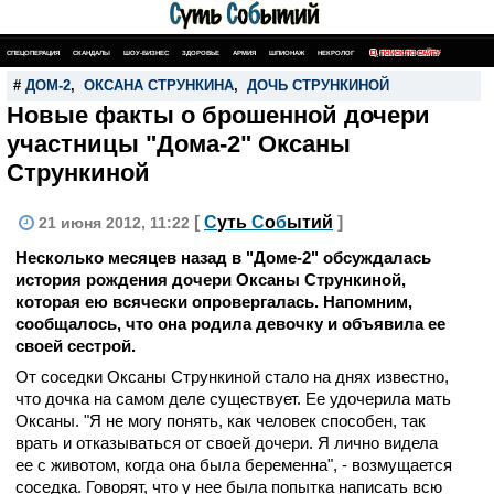
СПЕЦОПЕРАЦИЯ
СКАНДАЛЫ
ШОУ-БИЗНЕС
ЗДОРОВЬЕ
АРМИЯ
ШПИОНАЖ
НЕКРОЛОГ
ПОИСК ПО САЙТУ
#
ДОМ-2
,
ОКСАНА СТРУНКИНА
,
ДОЧЬ СТРУНКИНОЙ
Новые факты о брошенной дочери
участницы "Дома-2" Оксаны
Стрункиной
[
С
уть
С
о
б
ытий
]
21 июня 2012, 11:22
Несколько месяцев назад в "Доме-2" обсуждалась
история рождения дочери Оксаны Стрункиной,
которая ею всячески опровергалась. Напомним,
сообщалось, что она родила девочку и объявила ее
своей сестрой.
От соседки Оксаны Стрункиной стало на днях известно,
что дочка на самом деле существует. Ее удочерила мать
Оксаны. "Я не могу понять, как человек способен, так
врать и отказываться от своей дочери. Я лично видела
ее с животом, когда она была беременна", - возмущается
соседка. Говорят, что у нее была попытка написать всю