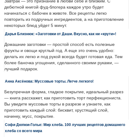
Завтрак — это признание в любви себе и близким. С
дебютной книгой фуд-блогера каждое утро будет
начинаться с бабочек в животе. Все рецепты легко
повторить из подручных ингредиентов, а на приготовление
некоторых блюд уйдет 5 минут.
Дарья Близнюк: «Заготовки от Даши. Вкусно, как ни «крути»!
Домашние заготовки — простой способ есть полезные
фрукты и овощи круглый год. А еще это очень удобно:
делать их легко и под рукой всегда будет готовая еда. Тем
более баночка угощения, сделанного своими руками, —
лучший подарок.
Анна Аксёнова: Муссовые торты. Легче легкого!
Безупречная форма, гладкое покрытие, идеальный разрез
— книга расскажет, как приготовить торт перфекциониста.
Вы увидите муссовые торты в разрезе и узнаете, как
приготовить каждый слой: бисквит, хрустящий слой,
начинку, мусс, покрытие.
Софи Дюпюи-Голье: Мир хлеба. 100 лучших рецептов домашнего
хлеба со всего мира