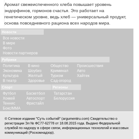
Аромат свежеиспеченного хлеба повышает уровень
эндорфинов, гормонов счастья. Это работает на
генетическом уровне, ведь хлеб — универсальный продукт,
основа повседневного рациона всех народов мира.
Новости
Все новости
В мире
Фото
Новости партнеров
Рубрики
Политика
В кино
Общество
Происшествия
Экономика
Шоубиз
Криминал
Авто
Культура
Желтый
Туризм
Хайтек
В театр
Здоровье
Сад-огород
Спорт
Регионы
Футбол
Баскетбол
Татарстан
Хоккей
Автоспорт
Белоруссия
Теннис
Фристайл
Бокс/ММА
© Сетевое издание "Суть событий" (argumentiru.com) Свидетельство о
регистрации Эл № ФС77-62778 от 18.08.2015 года. Выдано Федеральной
службой по надзору в сфере связи, информационных технологий и массовых
коммуникаций (Роскомнадзор).