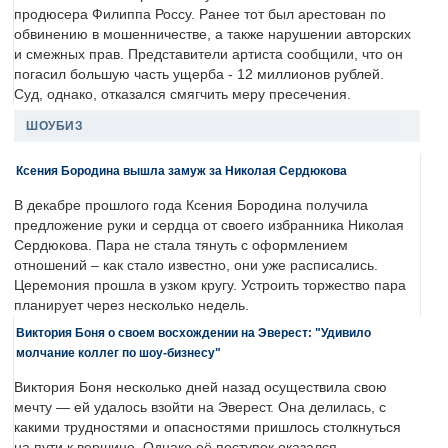
продюсера Филиппа Россу. Ранее тот был арестован по
обвинению в мошенничестве, а также нарушении авторских
и смежных прав. Представители артиста сообщили, что он
погасил большую часть ущерба - 12 миллионов рублей.
Суд, однако, отказался смягчить меру пресечения.
ШОУБИЗ
Ксения Бородина вышла замуж за Николая Сердюкова
В декабре прошлого года Ксения Бородина получила
предложение руки и сердца от своего избранника Николая
Сердюкова. Пара не стала тянуть с оформлением
отношений – как стало известно, они уже расписались.
Церемония прошла в узком кругу. Устроить торжество пара
планирует через несколько недель.
Виктория Боня о своем восхождении на Эверест: "Удивило
молчание коллег по шоу-бизнесу"
Виктория Боня несколько дней назад осуществила свою
мечту — ей удалось взойти на Эверест. Она делилась, с
какими трудностями и опасностями пришлось столкнуться
на пути к вершине. Однако её поступок оказался