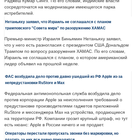
Раджеш Кумар Сингх. По его словам, индийские власти
сосредоточатся на модернизации имеющегося парка
истребителей.
Нетаньяху заявил, что Израиль не соглашался с планом
трамповского "Совета мира" по разоружению ХАМАС
Премьер-министр Израиля Биньямин Нетаньяху заявил,
что у него есть разногласия с президентом США Дональдом
Трампом по вопросу разоружения ХАМАС. По его словам,
Израиль не соглашался с планом, о котором американский
лидер объявил на прошлой неделе.
ФАС возбудила дело против давно ушедшей из РФ Apple из-за
непредустановки RuStore и Max
Федеральная антимонопольная служба возбудила дело
против корпорации Apple за неисполнения требований о
предустановке производителями гаджетов приложений
RuStore и мессенджера Max на устройства, продающиеся
на территории РФ. Компании грозит крупный штраф, но тут
есть нюанс: Apple в России ничего и не продает.
Операторы перестали пропускать звонки без маркировки, но
платить за них все равно приходится