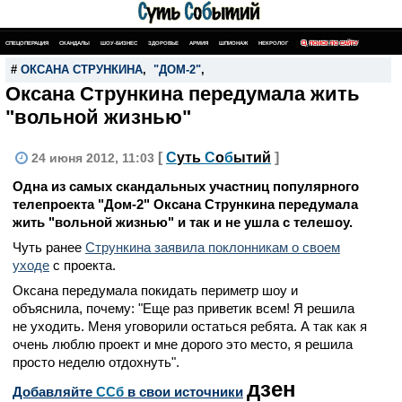
СПЕЦОПЕРАЦИЯ
СКАНДАЛЫ
ШОУ-БИЗНЕС
ЗДОРОВЬЕ
АРМИЯ
ШПИОНАЖ
НЕКРОЛОГ
ПОИСК ПО САЙТУ
#
ОКСАНА СТРУНКИНА
,
"ДОМ-2"
,
Оксана Стрункина передумала жить
"вольной жизнью"
[
С
уть
С
о
б
ытий
]
24 июня 2012, 11:03
Одна из самых скандальных участниц популярного
телепроекта "Дом-2" Оксана Стрункина передумала
жить "вольной жизнью" и так и не ушла с телешоу.
Чуть ранее
Стрункина заявила поклонникам о своем
уходе
с проекта.
Оксана передумала покидать периметр шоу и
объяснила, почему: "Еще раз приветик всем! Я решила
не уходить. Меня уговорили остаться ребята. А так как я
очень люблю проект и мне дорого это место, я решила
просто неделю отдохнуть".
дзен
Добавляйте
CСб
в свои источники