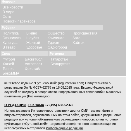
Новости
Все новости
В мире
Фото
Новости партнеров
Рубрики
Политика
В кино
Общество
Происшествия
Экономика
Шоубиз
Криминал
Авто
Культура
Желтый
Туризм
Хайтек
В театр
Здоровье
Сад-огород
Спорт
Регионы
Футбол
Баскетбол
Татарстан
Хоккей
Автоспорт
Белоруссия
Теннис
Фристайл
Бокс/ММА
© Сетевое издание "Суть событий" (argumentiru.com) Свидетельство о
регистрации Эл № ФС77-62778 от 18.08.2015 года. Выдано Федеральной
службой по надзору в сфере связи, информационных технологий и массовых
коммуникаций (Роскомнадзор).
О РЕДАКЦИИ
,
РЕКЛАМА
+7 (495) 638-52-63
Использование в Интернет-пространстве и других СМИ текстов, фото и
видеоматериалов, опубликованных на этом сайте, допускается с
разрешения
редакции
при условии обязательного размещения гиперссылки на источник
публикации («Суть событий» - argumentiru.com), точного воспроизведения
используемых материалов.
Информация о редакции