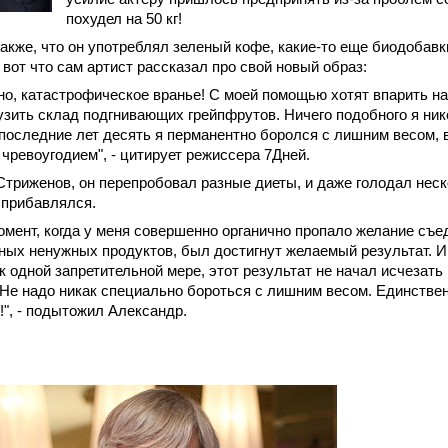
похудел на 50 кг!
акже, что он употреблял зеленый кофе, какие-то еще биодобавк
 вот что сам артист рассказал про свой новый образ:
чно, катастрофическое вранье! С моей помощью хотят впарить н
узить склад подгнивающих грейпфрутов. Ничего подобного я нико
 последние лет десять я перманентно боролся с лишним весом,
чревоугодием", - цитирует режиссера 7Дней.
Стриженов, он перепробовал разные диеты, и даже голодал неско
 прибавлялся.
момент, когда у меня совершенно органично пропало желание съе
ных ненужных продуктов, был достигнут желаемый результат. И 
к одной запретительной мере, этот результат не начал исчезать 
 Не надо никак специально бороться с лишним весом. Единстве
", - подытожил Александр.