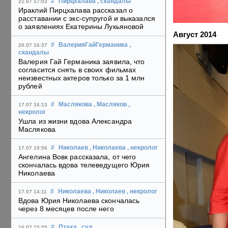
#
Пирцхалава
, скандалы
21.07 17:03
Ираклий Пирцхалава рассказал о
расставании с экс-супругой и выказался
о заявлениях Екатерины Лукьяновой
Август 2014
#
ВалерияГайГерманика
,
20.07 16:37
скандалы
Валерия Гай Германика заявила, что
согласится снять в своих фильмах
неизвестных актеров только за 1 млн
рублей
#
Маслякова
, Масляков
,
17.07 16:13
некролог
Ушла из жизни вдова Александра
Маслякова
#
Николаев
, Николаева
, некролог
17.07 15:56
Ангелина Вовк рассказала, от чего
скончалась вдова телеведущего Юрия
Николаева
#
Николаева
, Николаев
, некролог
17.07 14:11
Вдова Юрия Николаева скончалась
через 8 месяцев после него
#
Птаха
, суд
,
16.07 15:25