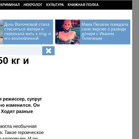
КРИМИНАЛ
НЕКРОЛОГ
КУЛЬТУРА
КНИЖНАЯ ПОЛКА
Дочь Волочковой стала
Мама Пелагеи поведала
стесняться матери и
свою версию о разводе
переехала жить к отцу и
дочери с Иваном
его возлюбленной
Телегиным
0 кг и
 режиссер, супруг
но изменился. Он
? Ходят разные
омогла необычная
в. Такое героическое
о здоровьем. И он