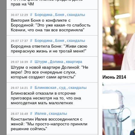
прав на ЧМ
#
Бородина
, Боня
, скандалы
30.07 12:29
Виктория Боня о конфликте с
Бородиной: "Это уже какая-то слабость
Ксении, что она так все восприняла"
#
Бородина
, Боня
, скандалы
29.07 17:37
Бородина ответила Боне: "Живи свою
прекрасную жизнь и не трогай меня!"
#
Штурм
, Долина
, квартира
29.07 16:39
Штурм о новой квартире Долиной: "Не
верю! Это все очередные слухи,
Июнь 2014
которые создают сами артисты"
#
Блиновская
, суд
, скандалы
29.07 14:21
Блиновской отказали в отсрочке
приговора несмотря на то, что она
многодетная мать малолетних
#
Ивлев
, скандалы
28.07 16:49
Константин Ивлев воссоединился с
женой: "Мы просто-напросто приняли
решение сойтись"