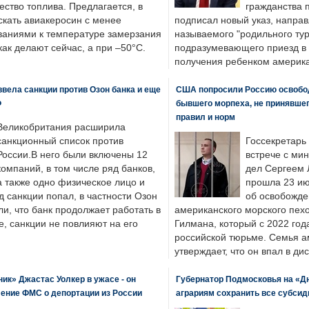
ество топлива. Предлагается, в
гражданства 
скать авиакеросин с менее
подписал новый указ, направ
ваниями к температуре замерзания
называемого "родильного тур
 как делают сейчас, а при –50°C.
подразумевающего приезд в 
получения ребенком америка
вела санкции против Озон банка и еще
США попросили Россию освобо
Ф
бывшего морпеха, не принявшег
правил и норм
Великобритания расширила
санкционный список против
Госсекретарь
России.В него были включены 12
встрече с ми
компаний, в том числе ряд банков,
дел Сергеем 
а также одно физическое лицо и
прошла 23 ию
д санкции попал, в частности Озон
об освобожде
ли, что банк продолжает работать в
американского морского пех
, санкции не повлияют на его
Гилмана, который с 2022 год
российской тюрьме. Семья 
утверждает, что он впал в ди
к» Джастас Уолкер в ужасе - он
Губернатор Подмосковья на «Д
ение ФМС о депортации из России
аграриям сохранить все субсид