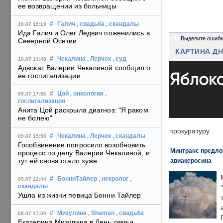
ее возвращении из больницы
#
Галич
, свадьба
, скандалы
10.07 15:19
Ида Галич и Олег Ледвич поженились в
84
Выделите ошибк
Северной Осетии
КАРТИНА Д
#
Чекалина
, Лерчек
, суд
10.07 14:48
Адвокат Валерии Чекалиной сообщил о
ее госпитализации
#
Цой
, онкология
,
09.07 17:56
госпитализация
Анита Цой раскрыла диагноз: "Я раком
не болею"
прокуратуру.
#
Чекалина
, Лерчек
, скандалы
09.07 15:59
Гособвинение попросило возобновить
Минтранс предлож
процесс по делу Валерии Чекалиной, и
тут ей снова стало хуже
авиакеросина
#
БонниТайлер
, некролог
,
09.07 12:44
скандалы
Ушла из жизни певица Бонни Тайлер
#
Мизулина
, Shaman
, свадьба
08.07 17:50
Екатерина Мизулина в День семьи,