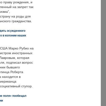
по праву рождения, и
ленный на запрет так
изма",
страну на роды для
нского гражданства.
дить осужденного
о в колонии наших
 США Марко Рубио на
нистром иностранных
Лавровым, которая
ля, подписал вопрос
нии бывшего
отинца Роберта
а находится в
американца
ссоциативный ступор.
не поля» пообещал
ии