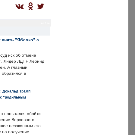
ec / ec
 снять "Яблоко" с
суд иск об отмене
о". Лидер ЛДПР Леонид
ей. А главный
и обратился в
я: Дональд Трамп
 с "родильным
п попытался обойти
ение Верховного
вшее незаконным его
е на получение