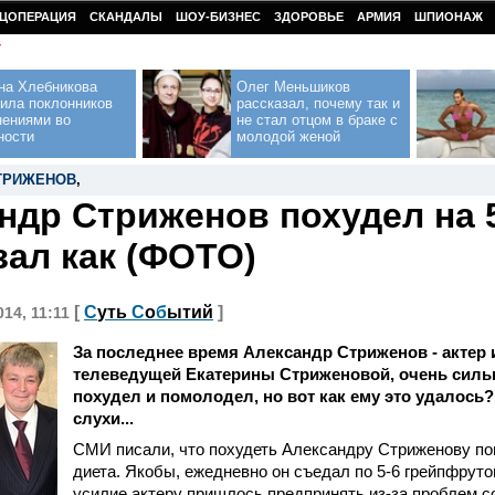
ЦОПЕРАЦИЯ
СКАНДАЛЫ
ШОУ-БИЗНЕС
ЗДОРОВЬЕ
АРМИЯ
ШПИОНАЖ
У
на Хлебникова
Олег Меньшиков
ила поклонников
рассказал, почему так и
нениями во
не стал отцом в браке с
ности
молодой женой
ТРИЖЕНОВ
,
ндр Стриженов похудел на 5
зал как (ФОТО)
[
С
уть
С
о
б
ытий
]
014, 11:11
За последнее время Александр Стриженов - актер и
телеведущей Екатерины Стриженовой, очень силь
похудел и помолодел, но вот как ему это удалось
слухи...
СМИ писали, что похудеть Александру Стриженову п
диета. Якобы, ежедневно он съедал по 5-6 грейпфруто
усилие актеру пришлось предпринять из-за проблем с