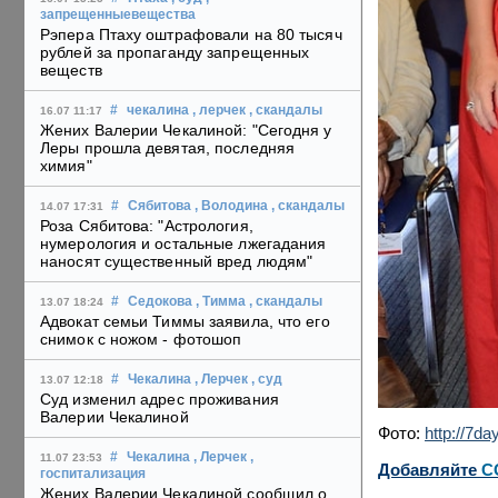
запрещенныевещества
Рэпера Птаху оштрафовали на 80 тысяч
рублей за пропаганду запрещенных
веществ
#
чекалина
, лерчек
, скандалы
16.07 11:17
Жених Валерии Чекалиной: "Сегодня у
Леры прошла девятая, последняя
химия"
#
Сябитова
, Володина
, скандалы
14.07 17:31
Роза Сябитова: "Астрология,
нумерология и остальные лжегадания
наносят существенный вред людям"
#
Седокова
, Тимма
, скандалы
13.07 18:24
Адвокат семьи Тиммы заявила, что его
снимок с ножом - фотошоп
#
Чекалина
, Лерчек
, суд
13.07 12:18
Суд изменил адрес проживания
Валерии Чекалиной
Фото:
http://7da
#
Чекалина
, Лерчек
,
11.07 23:53
Добавляйте
C
госпитализация
Жених Валерии Чекалиной сообщил о