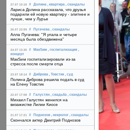
#
Долина
, квартира
, скандалы
27.07 10:18
Лариса Долина рассказала, что друзья
подарили ей новую квартиру - элитнее и
лучше, чем у Лурье
#
Пугачева
, скандалы
26.07 23:59
Алла Пугачева: "Я упала и четыре
месяца была обездвижена"
#
МакSим
, госпитализация
,
24.07 13:30
концерт
МакSим госпитализировали из-за
стресса после смерти отца
#
Диброва
, Товстик
, суд
23.07 18:14
Полина Диброва решила подать в суд
на Елену Товстик
#
Галустян
, свадьба
, скандалы
22.07 17:08
Михаил Галустян женился на
визажистке Лилии Киосе
#
Поднозов
, некролог
, скандалы
21.07 17:21
Скончался актер Дмитрий Поднозов