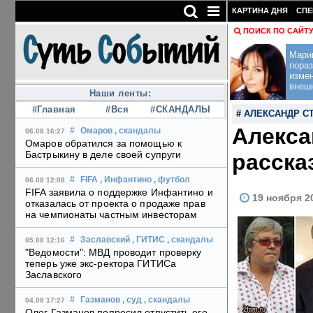
КАРТИНА ДНЯ
СПЕ
ПОИСК ПО САЙТ
Мари
пораз
изме
внеш
Наши ленты:
#Главная
#Вся
#СКАНДАЛЫ
#
АЛЕКСАНДР С
Алекса
#
Омаров
, скандалы
06.08 16:27
Омаров обратился за помощью к
Бастрыкину в деле своей супруги
расска
#
FIFA
, Инфантино
, футбол
06.08 12:08
FIFA заявила о поддержке Инфантино и
19 ноября 2
отказалась от проекта о продаже прав
на чемпионаты частным инвесторам
#
Заславский
, ГИТИС
, скандалы
05.08 12:16
"Ведомости": МВД проводит проверку
теперь уже экс-ректора ГИТИСа
Заславского
#
Газманов
, суд
, скандалы
04.08 17:27
2fam.ru
Олег Газманов попросил отпустить его