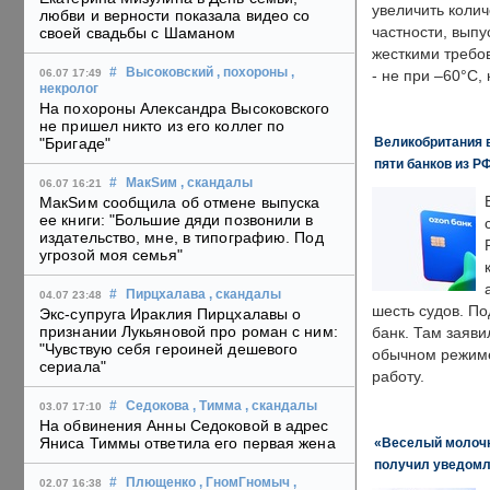
увеличить колич
любви и верности показала видео со
частности, выпу
своей свадьбы с Шаманом
жесткими требо
#
Высоковский
, похороны
,
06.07 17:49
- не при –60°C,
некролог
На похороны Александра Высоковского
не пришел никто из его коллег по
Великобритания в
"Бригаде"
пяти банков из Р
#
МакSим
, скандалы
06.07 16:21
МакSим сообщила об отмене выпуска
ее книги: "Большие дяди позвонили в
издательство, мне, в типографию. Под
угрозой моя семья"
#
Пирцхалава
, скандалы
04.07 23:48
шесть судов. По
Экс-супруга Ираклия Пирцхалавы о
признании Лукьяновой про роман с ним:
банк. Там заяви
"Чувствую себя героиней дешевого
обычном режиме
сериала"
работу.
#
Седокова
, Тимма
, скандалы
03.07 17:10
На обвинения Анны Седоковой в адрес
Яниса Тиммы ответила его первая жена
«Веселый молочни
получил уведомл
#
Плющенко
, ГномГномыч
,
02.07 16:38