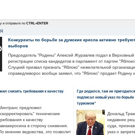
у и отправьте по
CTRL+ENTER
НЯ
Конкуренты по борьбе за думские кресла активно требуют
выборов
Председатель "Родины" Алексей Журавлев подал в Верховный 
регистрации списка кандидатов в парламент от партии "Яблок
Слуцкий призвал признать "Яблоко" нежелательной организаци
справедливорос вообще заявил, что "Яблоко" продает Родину 
ил снизить требования к качеству
Где родился, там не пригодилс
подписал новый указ по борьбе
туризмом"
Минтранс предложил
"скорректировать" технические
Дональд Трам
требования к качеству
недавнее реш
авиакеросина в сторону снижения.
суда, призна
По мнению ведомства, это позволит
указ о запрет