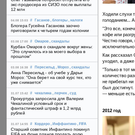
экс-продюсера из СИЗО после выплаты
12 млн
Ходили слухи т
голоданием... А
#
Гасанов
, блогеры
, налоги
04.08 15:03
Блогера Гусейна Гасанова заочно
"Это все, коне
приговорили к четырем годам колонии
кофе или разгр
Честно говоря,
#
Омаров
, скандалы
03.08 17:00
исключительно 
Курбан Омаров о скандале вокруг жены:
"Это случилось из-за моего выбора в
Как рассказал 
прошлом"
уходил, а даже
#
Пересильд
, Мороз
, скандалы
03.08 16:38
"Только в тот 
Анна Пересильд - об учебе у Дарьи
количество раз
Мороз: "Она берет на свой курс тех, кто
не прибегал ни 
уже снимается"
был достигнут.
— меньше есть!
#
чекалина
, лерчек
, суд
31.07 15:42
Прокуртура запросила для Валерии
Чекалиной условный срок и
фантастический штраф в 1,2 млрд
2012 год
рублей
#
Кордеро
, Инффантино
, FIFA
31.07 14:55
Старший советник Инфантино покинул
FIFA на фоне планов продать долю