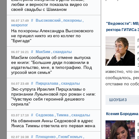
любви и верности показала видео со
своей свадьбы с Шаманом
#
Высоковский
, похороны
,
06.07 17:49
"Ведомости": МВД
некролог
ректора ГИТИСа 
На похороны Александра Высоковского
не пришел никто из его коллег по
"Бригаде"
#
МакSим
, скандалы
06.07 16:21
МакSим сообщила об отмене выпуска
ее книги: "Большие дяди позвонили в
издательство, мне, в типографию. Под
известно, что о
угрозой моя семья"
сообщалось, ре
отставке по со
#
Пирцхалава
, скандалы
04.07 23:48
Экс-супруга Ираклия Пирцхалавы о
признании Лукьяновой про роман с ним:
"Чувствую себя героиней дешевого
ШОУБИЗ
сериала"
Ксения Бородина
#
Седокова
, Тимма
, скандалы
03.07 17:10
На обвинения Анны Седоковой в адрес
Яниса Тиммы ответила его первая жена
#
Плющенко
, ГномГномыч
,
02.07 16:38