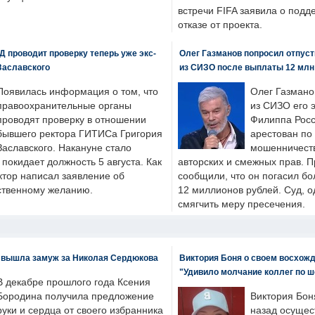
встречи FIFA заявила о под
отказе от проекта.
 проводит проверку теперь уже экс-
Олег Газманов попросил отпуст
Заславского
из СИЗО после выплаты 12 млн
Появилась информация о том, что
Олег Газмано
правоохранительные органы
из СИЗО его 
проводят проверку в отношении
Филиппа Росс
бывшего ректора ГИТИСа Григория
арестован по
Заславского. Накануне стало
мошенничеств
н покидает должность 5 августа. Как
авторских и смежных прав. П
ктор написал заявление об
сообщили, что он погасил бо
бственному желанию.
12 миллионов рублей. Суд, о
смягчить меру пресечения.
 вышла замуж за Николая Сердюкова
Виктория Боня о своем восхожд
"Удивило молчание коллег по ш
В декабре прошлого года Ксения
Бородина получила предложение
Виктория Бон
руки и сердца от своего избранника
назад осущес