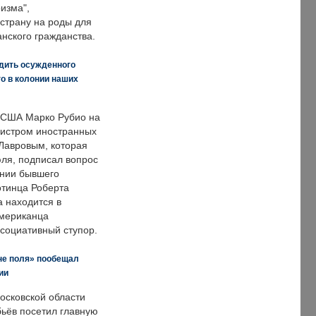
изма",
страну на роды для
нского гражданства.
дить осужденного
о в колонии наших
 США Марко Рубио на
нистром иностранных
Лавровым, которая
ля, подписал вопрос
нии бывшего
отинца Роберта
а находится в
американца
ссоциативный ступор.
не поля» пообещал
ии
осковской области
ьёв посетил главную