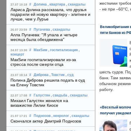
жесткими требо
#
Долина
, квартира
, скандалы
27.07 10:18
- не при –60°C,
Лариса Долина рассказала, что друзья
подарили ей новую квартиру - элитнее и
лучше, чем у Лурье
Великобритания в
#
Пугачева
, скандалы
26.07 23:59
пяти банков из Р
Алла Пугачева: "Я упала и четыре
месяца была обездвижена"
#
МакSим
, госпитализация
,
24.07 13:30
концерт
МакSим госпитализировали из-за
стресса после смерти отца
шесть судов. По
#
Диброва
, Товстик
, суд
23.07 18:14
банк. Там заяви
Полина Диброва решила подать в суд
обычном режиме
на Елену Товстик
работу.
#
Галустян
, свадьба
, скандалы
22.07 17:08
Михаил Галустян женился на
визажистке Лилии Киосе
«Веселый молочни
получил уведомл
#
Поднозов
, некролог
, скандалы
21.07 17:21
Скончался актер Дмитрий Поднозов