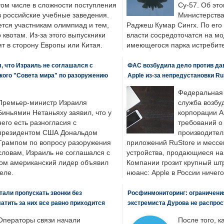
том числе в сложности поступления
Су-57. Об это
в российские учебные заведения.
Министерства
ется участникам олимпиад и тем,
Раджеш Кумар Сингх. По его
о квотам. Из-за этого выпускники
власти сосредоточатся на м
т в сторону Европы или Китая.
имеющегося парка истребит
, что Израиль не соглашался с
ФАС возбудила дело против да
кого "Совета мира" по разоружению
Apple из-за непредустановки Ru
Федеральная
Премьер-министр Израиля
служба возбу
Биньямин Нетаньяху заявил, что у
корпорации A
него есть разногласия с
требований о
президентом США Дональдом
производител
Трампом по вопросу разоружения
приложений RuStore и месс
словам, Израиль не соглашался с
устройства, продающиеся на
ром американский лидер объявил
Компании грозит крупный штр
еле.
нюанс: Apple в России ничего
али пропускать звонки без
Росфинмониторинг: ограничения
латить за них все равно приходится
экстремиста Дурова не распрос
Операторы связи начали
После того, к