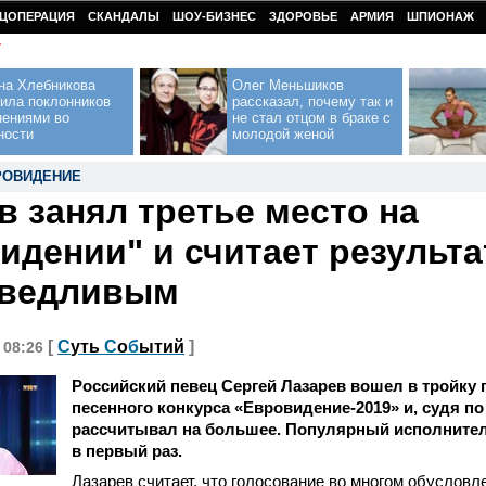
ЦОПЕРАЦИЯ
СКАНДАЛЫ
ШОУ-БИЗНЕС
ЗДОРОВЬЕ
АРМИЯ
ШПИОНАЖ
У
на Хлебникова
Олег Меньшиков
ила поклонников
рассказал, почему так и
нениями во
не стал отцом в браке с
ности
молодой женой
РОВИДЕНИЕ
в занял третье место на
идении" и считает результа
аведливым
[
С
уть
С
о
б
ытий
]
, 08:26
Российский певец Сергей Лазарев вошел в тройку
песенного конкурса «Евровидение-2019» и, судя по
рассчитывал на большее. Популярный исполнител
в первый раз.
Лазарев считает, что голосование во многом обусловл