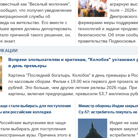
известный как "Веселый молочник",
аграрную выс
сообщил, что получил уведомление
поля – 2026»
миграционной службы об
Дмитровского 
ида на жительство. Его вместе с
фермерами меры поддержки
йшее время должны депортировать
технологий и задачи продов
стало причиной такого решения, он,
безопасности. Об этом сооб
е знает.
правительства Подмосковья.
ИКАЦИИ
Вопреки злопыхателям и критикам, "Колобок" установил 
в день премьеры
Картина "Последний богатырь. Колобок" в день премьеры в Ро
по кассовым сборам. Фильм к 19.00 мск первого дня проката 
рублей. Это больше, чем другие летние релизы 2026 года. Пр
картины, включая предпродажи, превысили 53,7 миллиона руб
чаще стали выбирать для поступления
Министр обороны Индии закрыл
ы или российские колледжи
Су-57: истребитель покупать н
Российские выпускники все чаще
Индия не нам
стали выбирать для поступления
время закупа
иностранные вузы. Причина этого в
истребители "