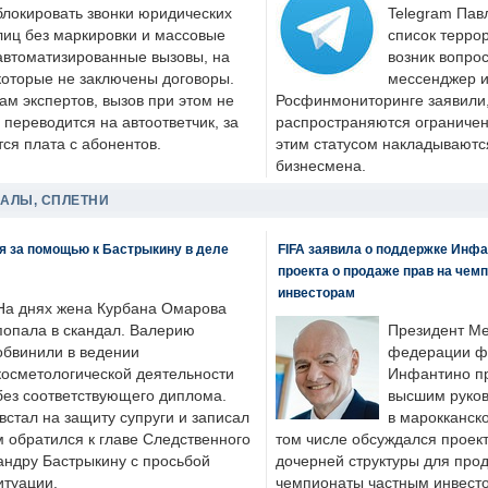
блокировать звонки юридических
Telegram Пав
лиц без маркировки и массовые
список террор
автоматизированные вызовы, на
возник вопрос
которые не заключены договоры.
мессенджер и
ам экспертов, вызов при этом не
Росфинмониторинге заявили, 
 переводится на автоответчик, за
распространяются ограничени
ся плата с абонентов.
этим статусом накладываютс
бизнесмена.
ДАЛЫ, СПЛЕТНИ
я за помощью к Бастрыкину в деле
FIFA заявила о поддержке Инфа
проекта о продаже прав на чем
инвесторам
На днях жена Курбана Омарова
попала в скандал. Валерию
Президент М
обвинили в ведении
федерации фу
косметологической деятельности
Инфантино пр
без соответствующего диплома.
высшим руков
стал на защиту супруги и записал
в марокканско
м обратился к главе Следственного
том числе обсуждался проек
андру Бастрыкину с просьбой
дочерней структуры для про
итуации.
чемпионаты частным инвесто