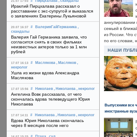
#
Пирцхалава
, скандалы
21.07 17:03
Ираклий Пирцхалава рассказал о
расставании с экс-супругой и выказался
о заявлениях Екатерины Лукьяновой
аннулировании в
#
ВалерияГайГерманика
,
20.07 16:37
семьей в ближа
скандалы
из России. Что 
Валерия Гай Германика заявила, что
по его словам, н
согласится снять в своих фильмах
неизвестных актеров только за 1 млн
НАШИ ПУБЛ
рублей
#
Маслякова
, Масляков
,
17.07 16:13
некролог
Ушла из жизни вдова Александра
Маслякова
#
Николаев
, Николаева
, некролог
17.07 15:56
Ангелина Вовк рассказала, от чего
скончалась вдова телеведущего Юрия
Николаева
Выпускники все 
иностранные вуз
#
Николаева
, Николаев
, некролог
17.07 14:11
Вдова Юрия Николаева скончалась
через 8 месяцев после него
#
Птаха
, суд
,
16.07 15:25