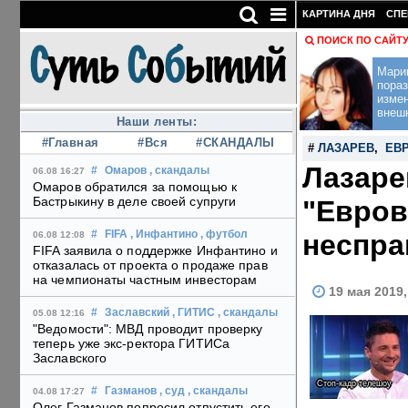
КАРТИНА ДНЯ
СПЕ
ПОИСК ПО САЙТ
Мари
пораз
изме
внеш
Наши ленты:
#Главная
#Вся
#СКАНДАЛЫ
#
ЛАЗАРЕВ
,
ЕВ
Лазаре
#
Омаров
, скандалы
06.08 16:27
Омаров обратился за помощью к
Бастрыкину в деле своей супруги
"Евров
неспр
#
FIFA
, Инфантино
, футбол
06.08 12:08
FIFA заявила о поддержке Инфантино и
отказалась от проекта о продаже прав
на чемпионаты частным инвесторам
19 мая 2019
#
Заславский
, ГИТИС
, скандалы
05.08 12:16
"Ведомости": МВД проводит проверку
теперь уже экс-ректора ГИТИСа
Заславского
Стоп-кадр телешоу
#
Газманов
, суд
, скандалы
04.08 17:27
Олег Газманов попросил отпустить его