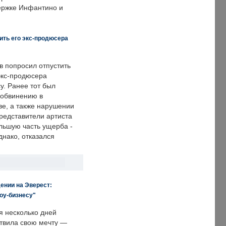
держке Инфантино и
ить его экс-продюсера
в попросил отпустить
экс-продюсера
у. Ранее тот был
 обвинению в
е, а также нарушении
редставители артиста
льшую часть ущерба -
днако, отказался
ении на Эверест:
оу-бизнесу"
я несколько дней
твила свою мечту —