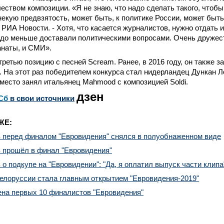
чеством композиции. «Я не знаю, что надо сделать такого, чтобы 
некую предвзятость, может быть, к политике России, может быть,
 РИА Новости. - Хотя, что касается журналистов, нужно отдать 
аздо меньше доставали политическими вопросами. Очень друже
анаты, и СМИ».
третью позицию с песней Scream. Ранее, в 2016 году, он также з
 На этот раз победителем конкурса стал нидерландец Дункан Л
 место занял итальянец Mahmood с композицией Soldi.
дзен
Сб
в свои источники
ЖЕ:
в перед финалом "Евровидения" снялся в полуобнаженном виде
в прошёл в финал "Евровидения"
 о подкупе на "Евровидении": "Да, я оплатил выпуск части клипа
елоруссии стала главным открытием "Евровидения-2019"
на первых 10 финалистов "Евровидения"