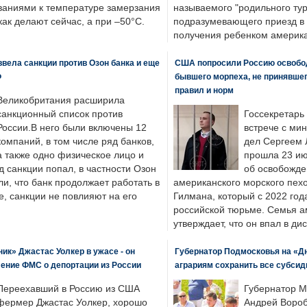
ваниями к температуре замерзания
называемого "родильного тур
 как делают сейчас, а при –50°C.
подразумевающего приезд в 
получения ребенком америка
вела санкции против Озон банка и еще
США попросили Россию освобо
Ф
бывшего морпеха, не принявшег
правил и норм
Великобритания расширила
санкционный список против
Госсекретарь
России.В него были включены 12
встрече с ми
компаний, в том числе ряд банков,
дел Сергеем 
а также одно физическое лицо и
прошла 23 ию
д санкции попал, в частности Озон
об освобожде
ли, что банк продолжает работать в
американского морского пех
, санкции не повлияют на его
Гилмана, который с 2022 год
российской тюрьме. Семья 
утверждает, что он впал в ди
к» Джастас Уолкер в ужасе - он
Губернатор Подмосковья на «Д
ение ФМС о депортации из России
аграриям сохранить все субсид
Переехавший в Россию из США
Губернатор М
фермер Джастас Уолкер, хорошо
Андрей Вороб