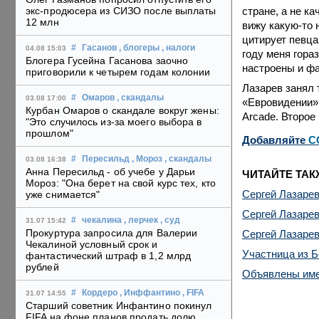
стране, а не ка
экс-продюсера из СИЗО после выплаты
12 млн
вижу какую-то 
цитирует певца
#
Гасанов
, блогеры
, налоги
04.08 15:03
году меня гор
Блогера Гусейна Гасанова заочно
настроены и ф
приговорили к четырем годам колонии
Лазарев занял 
#
Омаров
, скандалы
03.08 17:00
«Евровидении».
Курбан Омаров о скандале вокруг жены:
Arcade. Второе
"Это случилось из-за моего выбора в
прошлом"
Добавляйте
C
#
Пересильд
, Мороз
, скандалы
03.08 16:38
Анна Пересильд - об учебе у Дарьи
ЧИТАЙТЕ ТАК
Мороз: "Она берет на свой курс тех, кто
Сергей Лазаре
уже снимается"
Сергей Лазаре
#
чекалина
, лерчек
, суд
31.07 15:42
Прокуртура запросила для Валерии
Сергей Лазарев
Чекалиной условный срок и
Участница из Б
фантастический штраф в 1,2 млрд
рублей
Объявлены име
#
Кордеро
, Инффантино
, FIFA
31.07 14:55
Старший советник Инфантино покинул
FIFA на фоне планов продать долю