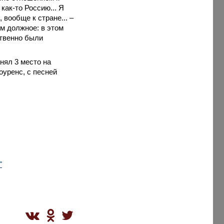
как-то Россию... Я
 вообще к стране... –
им должное: в этом
ственно были
анял 3 место на
оуренс, с песней
"