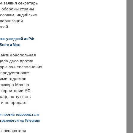
м заявил секретарь
 обороны страны
 словам, индийские
одернизации
елей.
вно ушедшей из РФ
Store и Max
 антимонопольная
дила дело против
pple за неисполнения
 предустановке
ями гаджетов
енджера Max на
 территории РФ.
аф, но тут есть
 и не продает.
 против террориста и
траняются на Telegram
ак основателя