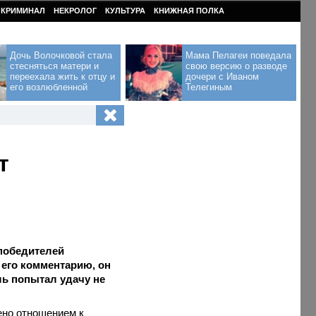
КРИМИНАЛ
НЕКРОЛОГ
КУЛЬТУРА
КНИЖНАЯ ПОЛКА
Дочь Волочковой стала
Мама Пелагеи поведала
стесняться матери и
свою версию о разводе
переехала жить к отцу и
дочери с Иваном
его возлюбленной
Телегиным
т
 победителей
 его комментарию, он
ь попытал удачу не
ено отношением к