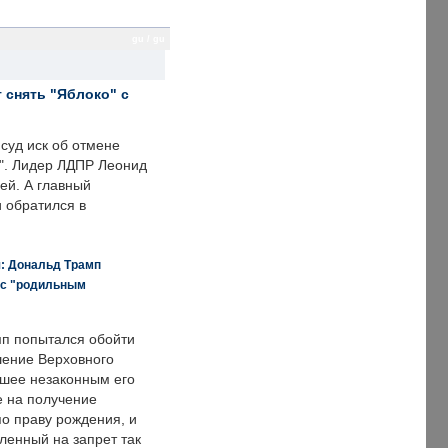
gu / gu
 снять "Яблоко" с
суд иск об отмене
о". Лидер ЛДПР Леонид
ей. А главный
и обратился в
я: Дональд Трамп
 с "родильным
п попытался обойти
ение Верховного
вшее незаконным его
е на получение
по праву рождения, и
ленный на запрет так