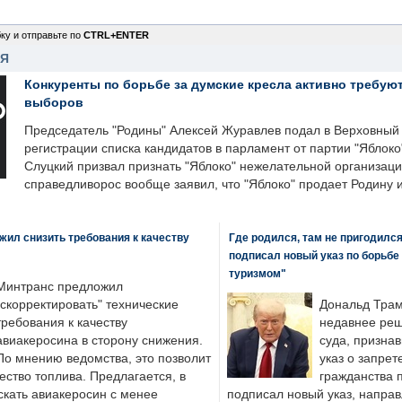
ку и отправьте по
CTRL+ENTER
НЯ
Конкуренты по борьбе за думские кресла активно требуют
выборов
Председатель "Родины" Алексей Журавлев подал в Верховный 
регистрации списка кандидатов в парламент от партии "Яблок
Слуцкий призвал признать "Яблоко" нежелательной организаци
справедливорос вообще заявил, что "Яблоко" продает Родину 
ил снизить требования к качеству
Где родился, там не пригодилс
подписал новый указ по борьбе
туризмом"
Минтранс предложил
"скорректировать" технические
Дональд Трам
требования к качеству
недавнее реш
авиакеросина в сторону снижения.
суда, призна
По мнению ведомства, это позволит
указ о запрет
ество топлива. Предлагается, в
гражданства 
скать авиакеросин с менее
подписал новый указ, направ