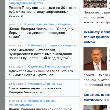
запрещенныевещества
Рэпера Птаху оштрафовали на 80 тысяч
рублей за пропаганду запрещенных
Приоритет отда
веществ
кто поступает п
все чаще смотря
#
чекалина
, лерчек
, скандалы
16.07 11:17
Жених Валерии Чекалиной: "Сегодня у
Нетаньяху заявил
Леры прошла девятая, последняя
химия"
планом трамповс
ХАМАС
#
Сябитова
, Володина
, скандалы
14.07 17:31
Роза Сябитова: "Астрология,
нумерология и остальные лжегадания
наносят существенный вред людям"
#
Седокова
, Тимма
, скандалы
13.07 18:24
Адвокат семьи Тиммы заявила, что его
снимок с ножом - фотошоп
ХАМАС. По его 
планом, о кото
#
Чекалина
, Лерчек
, суд
13.07 12:18
на прошлой нед
Суд изменил адрес проживания
Валерии Чекалиной
Операторы перест
маркировки, но п
#
Чекалина
, Лерчек
,
11.07 23:53
госпитализация
Жених Валерии Чекалиной сообщил о