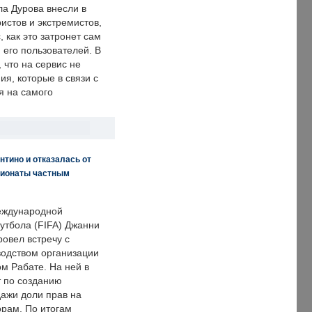
ла Дурова внесли в
истов и экстремистов,
, как это затронет сам
 его пользователей. В
что на сервис не
я, которые в связи с
я на самого
нтино и отказалась от
пионаты частным
еждународной
тбола (FIFA) Джанни
овел встречу с
одством организации
м Рабате. На ней в
т по созданию
дажи доли прав на
рам. По итогам