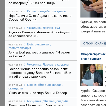
ее возвращении из больницы
#
Галич
, свадьба
, скандалы
10.07 15:19
Ида Галич и Олег Ледвич поженились в
Северной Осетии
Однако, по слов
сбрасывается, а
#
Чекалина
, Лерчек
, суд
10.07 14:48
который взимает
Адвокат Валерии Чекалиной сообщил о
ее госпитализации
СЛУХИ, СКАН
#
Цой
, онкология
,
09.07 17:56
госпитализация
Анита Цой раскрыла диагноз: "Я раком
Омаров обратилс
не болею"
своей супруги
#
Чекалина
, Лерчек
, скандалы
09.07 15:59
Гособвинение попросило возобновить
процесс по делу Валерии Чекалиной, и
тут ей снова стало хуже
#
БонниТайлер
, некролог
,
09.07 12:44
скандалы
Курбан Омаров в
Ушла из жизни певица Бонни Тайлер
видео, в которо
Комитета Алекс
#
Мизулина
, Shaman
, свадьба
08.07 17:50
разобраться в с
Екатерина Мизулина в День семьи,