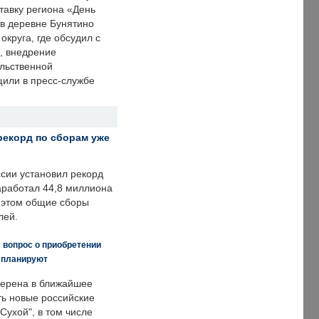
тавку региона «День
 в деревне Бунятино
округа, где обсудил с
, внедрение
ольственной
щили в пресс-службе
рекорд по сборам уже
ссии установил рекорд
заработал 44,8 миллиона
и этом общие сборы
лей.
 вопрос о приобретении
е планируют
ерена в ближайшее
ть новые российские
Сухой", в том числе