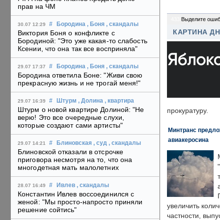
прав на ЧМ
433
Выделите ошиб
#
Бородина
, Боня
, скандалы
30.07 12:29
КАРТИНА Д
Виктория Боня о конфликте с
Бородиной: "Это уже какая-то слабость
Ксении, что она так все восприняла"
#
Бородина
, Боня
, скандалы
29.07 17:37
Бородина ответила Боне: "Живи свою
прекрасную жизнь и не трогай меня!"
#
Штурм
, Долина
, квартира
29.07 16:39
Штурм о новой квартире Долиной: "Не
прокуратуру.
верю! Это все очередные слухи,
которые создают сами артисты"
Минтранс предлож
авиакеросина
#
Блиновская
, суд
, скандалы
29.07 14:21
Блиновской отказали в отсрочке
приговора несмотря на то, что она
многодетная мать малолетних
#
Ивлев
, скандалы
28.07 16:49
Константин Ивлев воссоединился с
женой: "Мы просто-напросто приняли
увеличить колич
решение сойтись"
частности, выпу