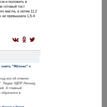
 см и положить в
ак готовый тост
го масла, а затем 11,2
х не превышала 1,5-4
 снять "Яблоко" с
суд иск об отмене
о". Лидер ЛДПР Леонид
ей. А главный
и обратился в
я: Дональд Трамп