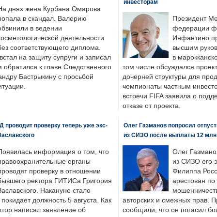
инвесторам
На днях жена Курбана Омарова
попала в скандал. Валерию
Президент М
обвинили в ведении
федерации фу
косметологической деятельности
Инфантино пр
без соответствующего диплома.
высшим руков
стал на защиту супруги и записал
в марокканско
м обратился к главе Следственного
том числе обсуждался проек
андру Бастрыкину с просьбой
дочерней структуры для про
итуации.
чемпионаты частным инвесто
встречи FIFA заявила о под
отказе от проекта.
 проводит проверку теперь уже экс-
Олег Газманов попросил отпуст
Заславского
из СИЗО после выплаты 12 млн
Появилась информация о том, что
Олег Газмано
правоохранительные органы
из СИЗО его 
проводят проверку в отношении
Филиппа Росс
бывшего ректора ГИТИСа Григория
арестован по
Заславского. Накануне стало
мошенничеств
н покидает должность 5 августа. Как
авторских и смежных прав. П
ктор написал заявление об
сообщили, что он погасил бо