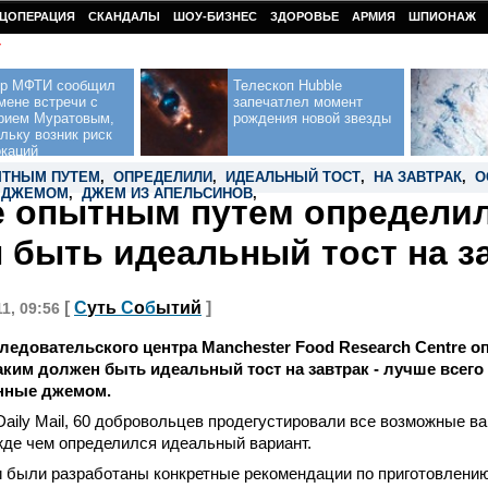
ЦОПЕРАЦИЯ
СКАНДАЛЫ
ШОУ-БИЗНЕС
ЗДОРОВЬЕ
АРМИЯ
ШПИОНАЖ
У
ор МФТИ сообщил
Телескоп Hubble
мене встречи с
запечатлел момент
рием Муратовым,
рождения новой звезды
льку возник риск
окаций
ТНЫМ ПУТЕМ
,
ОПРЕДЕЛИЛИ
,
ИДЕАЛЬНЫЙ ТОСТ
,
НА ЗАВТРАК
,
О
 ДЖЕМОМ
,
ДЖЕМ ИЗ АПЕЛЬСИНОВ
,
 опытным путем определил
 быть идеальный тост на з
[
С
уть
С
о
б
ытий
]
11, 09:56
ледовательского центра Manchester Food Research Centre 
ким должен быть идеальный тост на завтрак - лучше всего
анные джемом.
Daily Mail, 60 добровольцев продегустировали все возможные в
жде чем определился идеальный вариант.
 были разработаны конкретные рекомендации по приготовлению