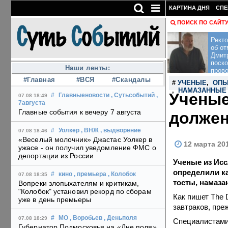
КАРТИНА ДНЯ
СПЕ
ПОИСК ПО САЙТ
Рект
об от
Дмит
поско
Наши ленты:
пров
#Главная
#ВСЯ
#Скандалы
#
УЧЕНЫЕ
,
ОПЫ
,
НАМАЗАННЫЕ
Ученые
#
Главныеновости
, Сутьсобытий
,
07.08 18:49
7августа
Главные события к вечеру 7 августа
должен
#
Уолкер
, ВНЖ
, выдворение
07.08 18:46
«Веселый молочник» Джастас Уолкер в
12 марта 20
ужасе - он получил уведомление ФМС о
депортации из России
Ученые из Исс
определили ка
#
кино
, премьера
, Колобок
07.08 18:35
тосты, намаз
Вопреки злопыхателям и критикам,
"Колобок" установил рекорд по сборам
Как пишет The 
уже в день премьеры
завтраков, пре
#
МО
, Воробьев
, Деньполя
07.08 18:29
Специалистами
Губернатор Подмосковья на «Дне поля»