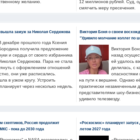
бственному желанию.
12 миллионов рублей. Суд, о
смягчить меру пресечения.
 вышла замуж за Николая Сердюкова
Виктория Боня о своем восхожд
"Удивило молчание коллег по ш
В декабре прошлого года Ксения
Бородина получила предложение
Виктория Бон
руки и сердца от своего избранника
назад осущес
Николая Сердюкова. Пара не стала
ей удалось вз
тянуть с оформлением отношений
делилась, с к
естно, они уже расписались.
опасностями 
а в узком кругу. Устроить
на пути к вершине. Однако е
планирует через несколько недель.
практически незамеченным 
представителями шоу-бизнес
удивило телезвезду.
м скептиков, Россия продолжит
«Роскосмос» планирует запуск 
МКС - пока до 2030 года
летом 2027 года
"Роскосмос" и NASA договорились о
«Роскомос» пл