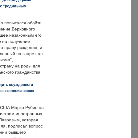
 с "родильным
п попытался обойти
ение Верховного
вшее незаконным его
е на получение
по праву рождения, и
ленный на запрет так
изма",
страну на роды для
нского гражданства.
дить осужденного
о в колонии наших
 США Марко Рубио на
нистром иностранных
Лавровым, которая
ля, подписал вопрос
нии бывшего