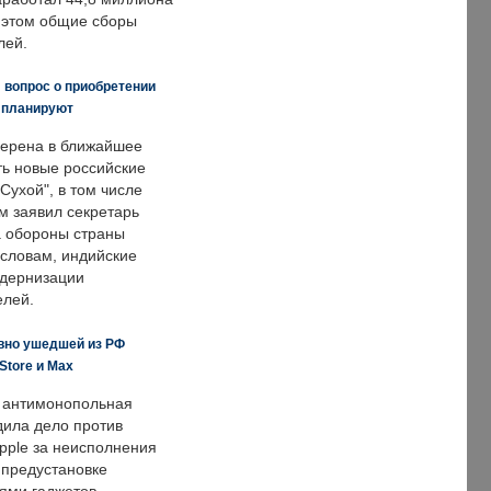
и этом общие сборы
лей.
 вопрос о приобретении
е планируют
ерена в ближайшее
ть новые российские
Сухой", в том числе
м заявил секретарь
 обороны страны
 словам, индийские
одернизации
елей.
вно ушедшей из РФ
Store и Max
 антимонопольная
дила дело против
pple за неисполнения
 предустановке