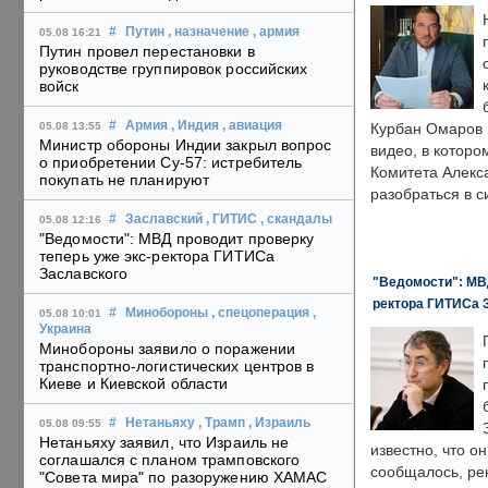
#
Путин
, назначение
, армия
05.08 16:21
Путин провел перестановки в
руководстве группировок российских
войск
#
Армия
, Индия
, авиация
05.08 13:55
Курбан Омаров в
Министр обороны Индии закрыл вопрос
видео, в которо
о приобретении Су-57: истребитель
Комитета Алекс
покупать не планируют
разобраться в с
#
Заславский
, ГИТИС
, скандалы
05.08 12:16
"Ведомости": МВД проводит проверку
теперь уже экс-ректора ГИТИСа
Заславского
"Ведомости": МВД
ректора ГИТИСа 
#
Минобороны
, спецоперация
,
05.08 10:01
Украина
Минобороны заявило о поражении
транспортно-логистических центров в
Киеве и Киевской области
#
Нетаньяху
, Трамп
, Израиль
05.08 09:55
Нетаньяху заявил, что Израиль не
известно, что о
соглашался с планом трамповского
сообщалось, ре
"Совета мира" по разоружению ХАМАС