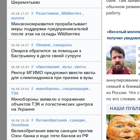
банк. Там заяви
Шереметьево
обычном режиме
работу.
#
Решетников
, Wildberries
,
06.08 17:27
налоги
Минэкономразвития прорабатывает
меры поддержки предпринимателей
«Веселый молочни
после атак на склады Wildberries
получил уведомл
#
Омаров
, скандалы
06.08 16:27
Омаров обратился за помощью к
Бастрыкину в деле своей супруги
#
образование
, вузы
, квоты
06.08 15:33
Ректор МГИМО предложил ввести квоты
для олимпиадников при приеме в вузы
аннулировании в
семьей в ближа
#
минобороны
, спецоперация
,
06.08 15:04
из России. Что 
ТЭК
по его словам, н
Минобороны заявило о поражении
объектов ТЭК и логистических центров
НАШИ ПУБЛ
на Украине
#
Великобритания
, санкции
,
06.08 13:18
Озонбанк
Великобритания ввела санкции против
Озон банка и еще пяти банков из РФ