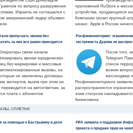
президентом США Дональдом
производител
Трампом по вопросу разоружения
приложений RuStore и месс
словам, Израиль не соглашался с
устройства, продающиеся на
ром американский лидер объявил
Компании грозит крупный штр
еле.
нюанс: Apple в России ничего
али пропускать звонки без
Росфинмониторинг: ограничения
латить за них все равно приходится
экстремиста Дурова не распрос
Операторы связи начали
После того, к
блокировать звонки юридических
Telegram Пав
лиц без маркировки и массовые
список террор
автоматизированные вызовы, на
возник вопрос
которые не заключены договоры.
мессенджер и
ам экспертов, вызов при этом не
Росфинмониторинге заявили, 
 переводится на автоответчик, за
распространяются ограничени
ся плата с абонентов.
этим статусом накладываютс
бизнесмена.
ДАЛЫ, СПЛЕТНИ
я за помощью к Бастрыкину в деле
FIFA заявила о поддержке Инфа
проекта о продаже прав на чем