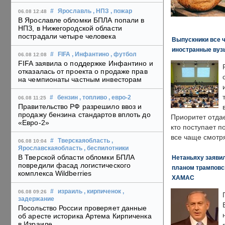
#
Ярославль
, НПЗ
, пожар
06.08 12:48
В Ярославле обломки БПЛА попали в
НПЗ, в Нижегородской области
пострадали четыре человека
Выпускники все 
иностранные вуз
#
FIFA
, Инфантино
, футбол
06.08 12:08
FIFA заявила о поддержке Инфантино и
отказалась от проекта о продаже прав
на чемпионаты частным инвесторам
#
бензин
, топливо
, евро-2
06.08 11:25
Правительство РФ разрешило ввоз и
продажу бензина стандартов вплоть до
Приоритет отда
«Евро-2»
кто поступает п
все чаще смотря
#
Тверскаяобласть
,
06.08 10:04
Ярославскаяобласть
, беспилотники
В Тверской области обломки БПЛА
Нетаньяху заявил
повредили фасад логистического
планом трамповс
комплекса Wildberries
ХАМАС
#
израиль
, кирпиченок
,
06.08 09:26
задержание
Посольство России проверяет данные
об аресте историка Артема Кирпиченка
в Израиле