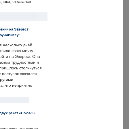
днако, отказался
ении на Эверест:
оу-бизнесу"
я несколько дней
твила свою мечту —
ойти на Эверест. Она
акими трудностями и
пришлось столкнуться
ё поступок оказался
другими
а, что неприятно
двух ракет «Союз-5»
анирует, что запуск