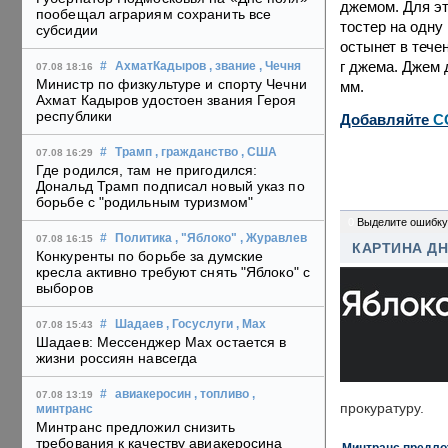
джемом. Для эт
пообещал аграриям сохранить все
тостер на одну
субсидии
остынет в течен
г джема. Джем 
#
АхматКадыров
, звание
, Чечня
07.08 18:16
Министр по физкультуре и спорту Чечни
мм.
Ахмат Кадыров удостоен звания Героя
республики
Добавляйте
C
#
Трамп
, гражданство
, США
07.08 16:29
Где родился, там не пригодился:
Дональд Трамп подписал новый указ по
борьбе с "родильным туризмом"
0
Выделите ошибку
#
Политика
, "Яблоко"
, Журавлев
07.08 16:15
КАРТИНА Д
Конкуренты по борьбе за думские
кресла активно требуют снять "Яблоко" с
выборов
#
Шадаев
, Госуслуги
, Max
07.08 15:43
Шадаев: Мессенджер Max остается в
жизни россиян навсегда
#
авиакеросин
, топливо
,
07.08 13:19
прокуратуру.
минтранс
Минтранс предложил снизить
требования к качеству авиакеросина
Минтранс предлож