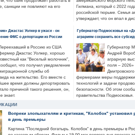
ли, что банк продолжает работать в
американского морского пех
, санкции не повлияют на его
Гилмана, который с 2022 год
российской тюрьме. Семья 
утверждает, что он впал в ди
к» Джастас Уолкер в ужасе - он
Губернатор Подмосковья на «Д
ение ФМС о депортации из России
аграриям сохранить все субсид
Переехавший в Россию из США
Губернатор М
фермер Джастас Уолкер, хорошо
Андрей Вороб
известный как "Веселый молочник",
аграрную выс
сообщил, что получил уведомление
поля – 2026»
миграционной службы об
Дмитровского 
ида на жительство. Его вместе с
фермерами меры поддержки
йшее время должны депортировать
технологий и задачи продов
стало причиной такого решения, он,
безопасности. Об этом сооб
е знает.
правительства Подмосковья.
ИКАЦИИ
Вопреки злопыхателям и критикам, "Колобок" установил 
в день премьеры
Картина "Последний богатырь. Колобок" в день премьеры в Ро
по кассовым сборам. Фильм к 19.00 мск первого дня проката 