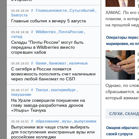
#
Главныеновости
, Сутьсобытий
,
05.08 18:39
ХАМАС. По его 
5августа
планом, о кото
Главные события к вечеру 5 августа
на прошлой нед
#
Wildberries
, ПочтаРоссии
,
05.08 18:38
склад
Операторы перест
Склады "Почты России" могут быть
маркировки, но п
переданы в Wildberries вместо
сгоревших хабов
#
банки
, банкомат
, наличные
05.08 18:03
С октября в России появится
возможность пополнять счет наличными
через любой банкомат по СБП
Однако, по слов
#
Ткачук
, екатеринбург
,
05.08 17:07
сбрасывается, а
покушение
который взимает
На Урале совершили покушение на
главу завода-разработчика дронов
«Упырь» Ткачука
СЛУХИ, СКАН
#
образование
, вузы
, выпускники
05.08 16:51
Выпускники все чаще стали выбирать
Омаров обратилс
для поступления иностранные вузы или
своей супруги
российские колледжи