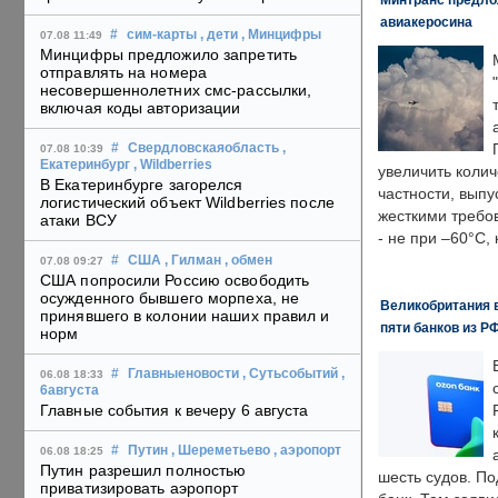
авиакеросина
#
сим-карты
, дети
, Минцифры
07.08 11:49
Минцифры предложило запретить
отправлять на номера
несовершеннолетних смс-рассылки,
включая коды авторизации
#
Свердловскаяобласть
,
07.08 10:39
Екатеринбург
, Wildberries
увеличить колич
В Екатеринбурге загорелся
частности, выпу
логистический объект Wildberries после
жесткими требо
атаки ВСУ
- не при –60°C,
#
США
, Гилман
, обмен
07.08 09:27
США попросили Россию освободить
осужденного бывшего морпеха, не
Великобритания в
принявшего в колонии наших правил и
пяти банков из Р
норм
#
Главныеновости
, Сутьсобытий
,
06.08 18:33
6августа
Главные события к вечеру 6 августа
#
Путин
, Шереметьево
, аэропорт
06.08 18:25
Путин разрешил полностью
шесть судов. По
приватизировать аэропорт