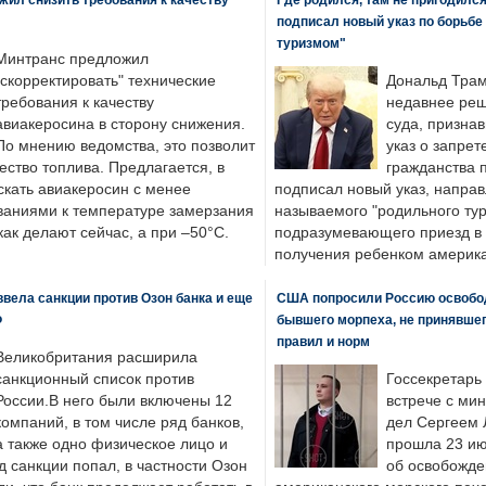
подписал новый указ по борьбе
туризмом"
Минтранс предложил
"скорректировать" технические
Дональд Трам
требования к качеству
недавнее реш
авиакеросина в сторону снижения.
суда, призна
По мнению ведомства, это позволит
указ о запрет
ество топлива. Предлагается, в
гражданства 
скать авиакеросин с менее
подписал новый указ, направ
ваниями к температуре замерзания
называемого "родильного тур
 как делают сейчас, а при –50°C.
подразумевающего приезд в 
получения ребенком америка
вела санкции против Озон банка и еще
США попросили Россию освобо
Ф
бывшего морпеха, не принявшег
правил и норм
Великобритания расширила
санкционный список против
Госсекретарь
России.В него были включены 12
встрече с ми
компаний, в том числе ряд банков,
дел Сергеем 
а также одно физическое лицо и
прошла 23 ию
д санкции попал, в частности Озон
об освобожде