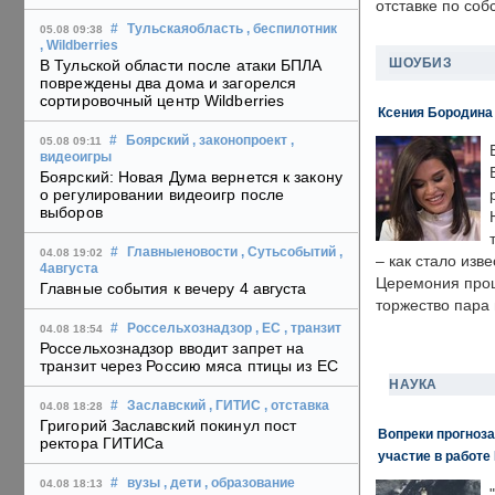
отставке по со
#
Тульскаяобласть
, беспилотник
05.08 09:38
, Wildberries
ШОУБИЗ
В Тульской области после атаки БПЛА
повреждены два дома и загорелся
сортировочный центр Wildberries
Ксения Бородина
#
Боярский
, законопроект
,
05.08 09:11
видеоигры
Боярский: Новая Дума вернется к закону
о регулировании видеоигр после
выборов
#
Главныеновости
, Сутьсобытий
,
04.08 19:02
– как стало изв
4августа
Церемония прошл
Главные события к вечеру 4 августа
торжество пара 
#
Россельхознадзор
, ЕС
, транзит
04.08 18:54
Россельхознадзор вводит запрет на
транзит через Россию мяса птицы из ЕС
НАУКА
#
Заславский
, ГИТИС
, отставка
04.08 18:28
Григорий Заславский покинул пост
Вопреки прогноза
ректора ГИТИСа
участие в работе 
#
вузы
, дети
, образование
04.08 18:13