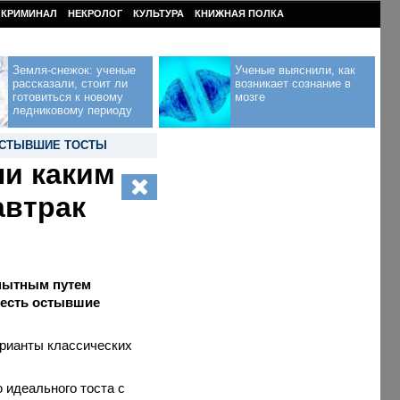
КРИМИНАЛ
НЕКРОЛОГ
КУЛЬТУРА
КНИЖНАЯ ПОЛКА
Земля-снежок: ученые
Ученые выяснили, как
рассказали, стоит ли
возникает сознание в
готовиться к новому
мозге
ледниковому периоду
СТЫВШИЕ ТОСТЫ
и каким
автрак
опытным путем
 есть остывшие
арианты классических
 идеального тоста с