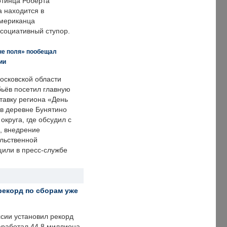
отинца Роберта
а находится в
американца
ссоциативный ступор.
не поля» пообещал
ии
осковской области
ьёв посетил главную
тавку региона «День
 в деревне Бунятино
округа, где обсудил с
, внедрение
ольственной
щили в пресс-службе
рекорд по сборам уже
ссии установил рекорд
заработал 44,8 миллиона