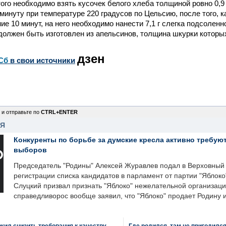
ого необходимо взять кусочек белого хлеба толщиной ровно 0,9
 минуту при температуре 220 градусов по Цельсию, после того, к
ие 10 минут, на него необходимо нанести 7,1 г слегка подсоленно
должен быть изготовлен из апельсинов, толщина шкурки которы
дзен
Сб
в свои источники
 и отправьте по
CTRL+ENTER
НЯ
Конкуренты по борьбе за думские кресла активно требуют
выборов
Председатель "Родины" Алексей Журавлев подал в Верховный 
регистрации списка кандидатов в парламент от партии "Яблок
Слуцкий призвал признать "Яблоко" нежелательной организаци
справедливорос вообще заявил, что "Яблоко" продает Родину 
ил снизить требования к качеству
Где родился, там не пригодилс