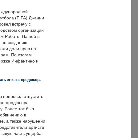
еждународной
тбола (FIFA) Джанни
овел встречу с
одством организации
м Рабате. На ней в
т по созданию
дажи доли прав на
рам. По итогам
держке Инфантино и
ить его экс-продюсера
в попросил отпустить
экс-продюсера
у. Ранее тот был
 обвинению в
е, а также нарушении
редставители артиста
льшую часть ущерба -