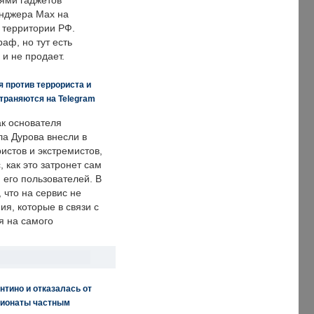
ями гаджетов
енджера Max на
 территории РФ.
аф, но тут есть
 и не продает.
 против террориста и
траняются на Telegram
ак основателя
ла Дурова внесли в
истов и экстремистов,
, как это затронет сам
 его пользователей. В
что на сервис не
я, которые в связи с
я на самого
нтино и отказалась от
пионаты частным