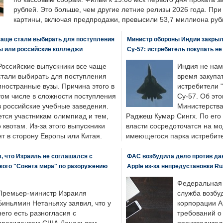
рублей. Это больше, чем другие летние релизы 2026 года. Пр
картины, включая предпродажи, превысили 53,7 миллиона руб
чаще стали выбирать для поступления
Министр обороны Индии закрыл
ы или российские колледжи
Су-57: истребитель покупать н
Российские выпускники все чаще
Индия не нам
стали выбирать для поступления
время закупа
иностранные вузы. Причина этого в
истребители "
том числе в сложности поступления
Су-57. Об это
в российские учебные заведения.
Министерства
ется участникам олимпиад и тем,
Раджеш Кумар Сингх. По его
о квотам. Из-за этого выпускники
власти сосредоточатся на м
т в сторону Европы или Китая.
имеющегося парка истребит
, что Израиль не соглашался с
ФАС возбудила дело против да
кого "Совета мира" по разоружению
Apple из-за непредустановки Ru
Федеральная
Премьер-министр Израиля
служба возбу
Биньямин Нетаньяху заявил, что у
корпорации A
него есть разногласия с
требований о