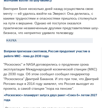
молчание коллег по шоу-бизнесу"
Виктория Боня несколько дней назад осуществила свою
мечту — ей удалось взойти на Эверест. Она делилась, с
какими трудностями и опасностями пришлось столкнуться
на пути к вершине. Однако её поступок оказался
практически незамеченным другими представителями шоу-
бизнеса, что неприятно удивило телезвезду.
НАУКА
Вопреки прогнозам скептиков, Россия продолжит участие в
работе МКС - пока до 2030 года
"Роскосмос" и NASA договорились о продлении срока
эксплуатации Международной космической станции (МКС)
до 2030 года. Об этом сообщил сообщил гендиректор
"Роскосмоса" Дмитрий Баканов. И это при том, что Дмитрий
Рогозин еще в 2014 году заявлял, что Россия выходит из
проекта, а самой станции "пора на пенсию".
«Роскосмос» планирует запуск двух ракет «Союз-5» летом 2027
года