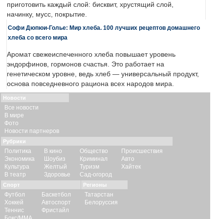
приготовить каждый слой: бисквит, хрустящий слой,
начинку, мусс, покрытие.
Софи Дюпюи-Голье: Мир хлеба. 100 лучших рецептов домашнего
хлеба со всего мира
Аромат свежеиспеченного хлеба повышает уровень
эндорфинов, гормонов счастья. Это работает на
генетическом уровне, ведь хлеб — универсальный продукт,
основа повседневного рациона всех народов мира.
Новости
Все новости
В мире
Фото
Новости партнеров
Рубрики
Политика
В кино
Общество
Происшествия
Экономика
Шоубиз
Криминал
Авто
Культура
Желтый
Туризм
Хайтек
В театр
Здоровье
Сад-огород
Спорт
Регионы
Футбол
Баскетбол
Татарстан
Хоккей
Автоспорт
Белоруссия
Теннис
Фристайл
Бокс/ММА