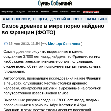
СПЕЦОПЕРАЦИЯ
СКАНДАЛЫ
ШОУ-БИЗНЕС
ЗДОРОВЬЕ
АРМИЯ
ШПИОНАЖ
НЕКРОЛОГ
ПОИСК ПО САЙТУ
#
АНТРОПОЛОГИ
,
ПЕЩЕРА
,
ДРЕВНИЙ ЧЕЛОВЕК
,
НАСКАЛЬНЫЕ 
Самое древнее в мире порно найдено
во Франции (ФОТО)
15 мая 2012, 11:54 [«»,
Мильда Соколова
]
Самые древние рисунки, вырезанные в камне,
созданные 37000 лет назад найдены во Франции: на них
изображены женские интимные органы, служившие,
скорее всего, объектом поклонения при ритуалах культа
плодородия.
Антропологи, проводящие исследования на юге Франции
в пещерах, служивших местом стоянки древнего
человека, обнаружили рисунки, вырезанные на огромной
полуторатонной известняковой глыбе.
Вырезанные рисунки созданы 37000 лет назад, людьми,
поселившимися в районах Абри Кастане и Абри
Бланшар, в этих местах следы древних поселений