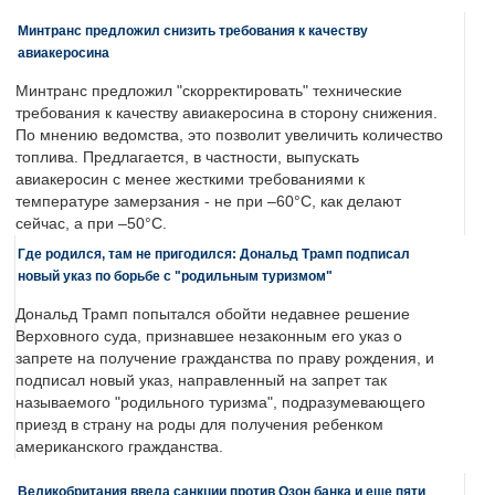
Минтранс предложил снизить требования к качеству
авиакеросина
Минтранс предложил "скорректировать" технические
требования к качеству авиакеросина в сторону снижения.
По мнению ведомства, это позволит увеличить количество
топлива. Предлагается, в частности, выпускать
авиакеросин с менее жесткими требованиями к
температуре замерзания - не при –60°C, как делают
сейчас, а при –50°C.
Где родился, там не пригодился: Дональд Трамп подписал
новый указ по борьбе с "родильным туризмом"
Дональд Трамп попытался обойти недавнее решение
Верховного суда, признавшее незаконным его указ о
запрете на получение гражданства по праву рождения, и
подписал новый указ, направленный на запрет так
называемого "родильного туризма", подразумевающего
приезд в страну на роды для получения ребенком
американского гражданства.
Великобритания ввела санкции против Озон банка и еще пяти