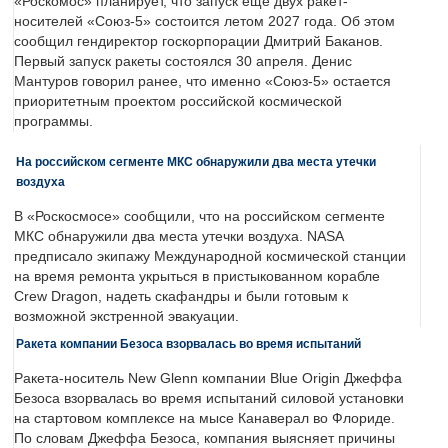
«Роскомос» планирует, что запуск еще двух ракет-
носителей «Союз-5» состоится летом 2027 года. Об этом
сообщил гендиректор госкорпорации Дмитрий Баканов.
Первый запуск ракеты состоялся 30 апреля. Денис
Мантуров говорил ранее, что именно «Союз-5» остается
приоритетным проектом российской космической
программы.
На российском сегменте МКС обнаружили два места утечки
воздуха
В «Роскосмосе» сообщили, что на российском сегменте
МКС обнаружили два места утечки воздуха. NASA
предписало экипажу Международной космической станции
на время ремонта укрыться в пристыкованном корабле
Crew Dragon, надеть скафандры и были готовым к
возможной экстренной эвакуации.
Ракета компании Безоса взорвалась во время испытаний
Ракета-носитель New Glenn компании Blue Origin Джеффа
Безоса взорвалась во время испытаний силовой установки
на стартовом комплексе на мысе Канаверал во Флориде.
По словам Джеффа Безоса, компания выясняет причины