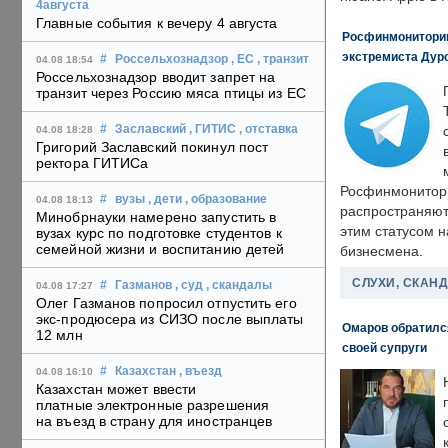
4августа
Главные события к вечеру 4 августа
Росфинмониторинг
экстремиста Дуро
#
Россельхознадзор
, ЕС
, транзит
04.08 18:54
Россельхознадзор вводит запрет на
транзит через Россию мяса птицы из ЕС
#
Заславский
, ГИТИС
, отставка
04.08 18:28
Григорий Заславский покинул пост
ректора ГИТИСа
Росфинмонитори
#
вузы
, дети
, образование
04.08 18:13
распространяютс
Минобрнауки намерено запустить в
этим статусом 
вузах курс по подготовке студентов к
семейной жизни и воспитанию детей
бизнесмена.
СЛУХИ, СКАН
#
Газманов
, суд
, скандалы
04.08 17:27
Олег Газманов попросил отпустить его
экс-продюсера из СИЗО после выплаты
Омаров обратилс
12 млн
своей супруги
#
Казахстан
, въезд
04.08 16:10
Казахстан может ввести
платные электронные разрешения
на въезд в страну для иностранцев