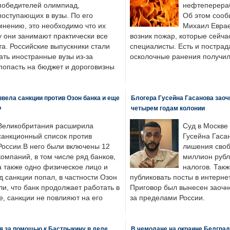
победителей олимпиад,
нефтеперера
поступающих в вузы. По его
Об этом сооб
мнению, это необходимо что их
Михаил Еврае
у они занимают практически все
возник пожар, которые сейча
а. Российские выпускники стали
специалисты. Есть и пострад
ать иностранные вузы из-за
осколочные ранения получил
попасть на бюджет и дороговизны
вела санкции против Озон банка и еще
Блогера Гусейна Гасанова заоч
Ф
четырем годам колонии
Великобритания расширила
Суд в Москве
санкционный список против
Гусейна Гаса
России.В него были включены 12
лишения своб
компаний, в том числе ряд банков,
миллион рубл
а также одно физическое лицо и
налогов. Так
д санкции попал, в частности Озон
публиковать посты в интернет
ли, что банк продолжает работать в
Приговор был вынесен заочно
, санкции не повлияют на его
за пределами России.
я за помощью к Бастрыкину в деле
В чемодане на окраине Белград