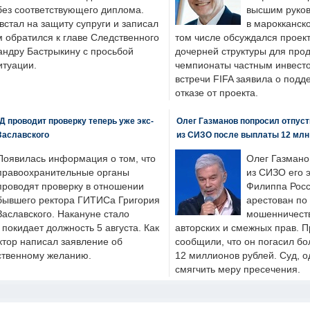
без соответствующего диплома.
высшим руков
стал на защиту супруги и записал
в марокканско
м обратился к главе Следственного
том числе обсуждался проек
андру Бастрыкину с просьбой
дочерней структуры для про
итуации.
чемпионаты частным инвесто
встречи FIFA заявила о под
отказе от проекта.
 проводит проверку теперь уже экс-
Олег Газманов попросил отпуст
Заславского
из СИЗО после выплаты 12 млн
Появилась информация о том, что
Олег Газмано
правоохранительные органы
из СИЗО его 
проводят проверку в отношении
Филиппа Росс
бывшего ректора ГИТИСа Григория
арестован по
Заславского. Накануне стало
мошенничеств
н покидает должность 5 августа. Как
авторских и смежных прав. П
ктор написал заявление об
сообщили, что он погасил бо
бственному желанию.
12 миллионов рублей. Суд, о
смягчить меру пресечения.