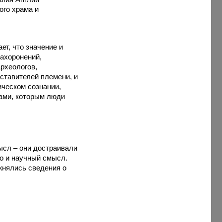
ого храма и
т, что значение и
захоронений,
рхеологов,
ставителей племени, и
ическом сознании,
гами, которым люди
ысл – они достраивали
но и научный смысл.
жнялись сведения о