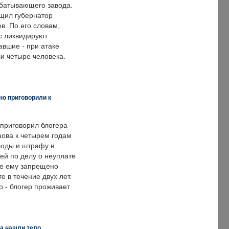
батывающего завода.
щил губернатор
в. По его словам,
с ликвидируют
авшие - при атаке
и четыре человека.
но приговорили к
 приговорил блогера
нова к четырем годам
оды и штрафу в
ей по делу о неуплате
же ему запрещено
е в течение двух лет.
 - блогер проживает
а нашли тело