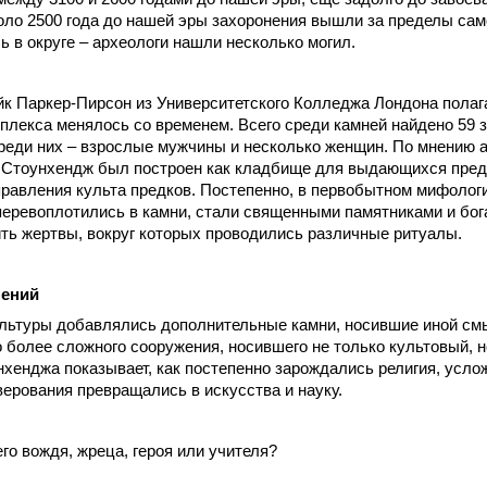
ло 2500 года до нашей эры захоронения вышли за пределы сам
 в округе – археологи нашли несколько могил.
 Паркер-Пирсон из Университетского Колледжа Лондона полагае
плекса менялось со временем. Всего среди камней найдено 59 
еди них – взрослые мужчины и несколько женщин. По мнению а
 Стоунхендж был построен как кладбище для выдающихся пред
равления культа предков. Постепенно, в первобытном мифолог
перевоплотились в камни, стали священными памятниками и бо
ть жертвы, вокруг которых проводились различные ритуалы.
нений
ультуры добавлялись дополнительные камни, носившие иной см
о более сложного сооружения, носившего не только культовый, 
хенджа показывает, как постепенно зарождались религия, усло
верования превращались в искусства и науку.
го вождя, жреца, героя или учителя?