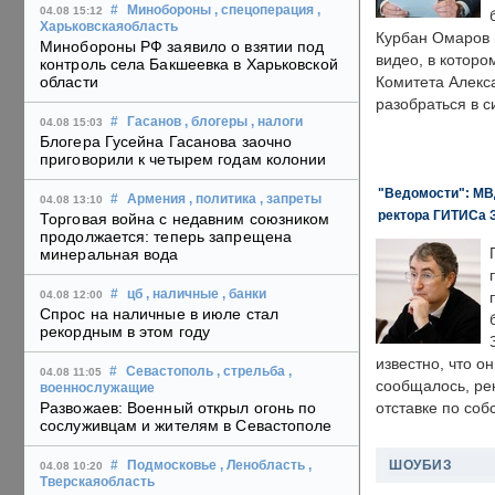
#
Минобороны
, спецоперация
,
04.08 15:12
Харьковскаяобласть
Курбан Омаров в
Минобороны РФ заявило о взятии под
видео, в которо
контроль села Бакшеевка в Харьковской
области
Комитета Алекс
разобраться в с
#
Гасанов
, блогеры
, налоги
04.08 15:03
Блогера Гусейна Гасанова заочно
приговорили к четырем годам колонии
"Ведомости": МВД
#
Армения
, политика
, запреты
04.08 13:10
ректора ГИТИСа 
Торговая война с недавним союзником
продолжается: теперь запрещена
минеральная вода
#
цб
, наличные
, банки
04.08 12:00
Спрос на наличные в июле стал
рекордным в этом году
известно, что о
#
Севастополь
, стрельба
,
04.08 11:05
сообщалось, ре
военнослужащие
Развожаев: Военный открыл огонь по
отставке по со
сослуживцам и жителям в Севастополе
ШОУБИЗ
#
Подмосковье
, Ленобласть
,
04.08 10:20
Тверскаяобласть