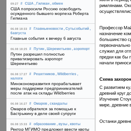
#
США
, Гилман
, обмен
09:27
римлянами. Око
США попросили Россию освободить
осуществлялись
осужденного бывшего морпеха Роберта
Гилмана
Профессор Майк
#
Главныеновости
, Сутьсобытий
,
06.08 18:33
назначение ком
6августа
Главные события к вечеру 6 августа
большинство ср
первоначально
#
Путин
, Шереметьево
, аэропорт
06.08 18:25
служил для отп
Путин разрешил полностью
предки как бы 
приватизировать аэропорт
начали приноси
Шереметьево
#
Решетников
, Wildberries
,
06.08 17:27
Схема захоро
налоги
Минэкономразвития прорабатывает
С развитием к
меры поддержки предпринимателей
древний круг д
после атак на склады Wildberries
Изучение Стоун
#
Омаров
, скандалы
06.08 16:27
мире, древние 
Омаров обратился за помощью к
Бастрыкину в деле своей супруги
Останки древне
#
образование
, вузы
, квоты
06.08 15:33
Ректор МГИМО предложил ввести квоты