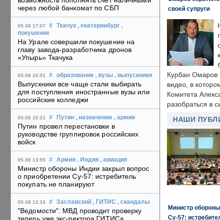
возможность пополнять счет наличными
через любой банкомат по СБП
своей супруги
#
Ткачук
, екатеринбург
,
05.08 17:07
покушение
На Урале совершили покушение на
главу завода-разработчика дронов
«Упырь» Ткачука
Курбан Омаров в
#
образование
, вузы
, выпускники
05.08 16:51
Выпускники все чаще стали выбирать
видео, в которо
для поступления иностранные вузы или
Комитета Алекс
российские колледжи
разобраться в с
#
Путин
, назначение
, армия
05.08 16:21
НАШИ ПУБЛ
Путин провел перестановки в
руководстве группировок российских
войск
#
Армия
, Индия
, авиация
05.08 13:55
Министр обороны Индии закрыл вопрос
о приобретении Су-57: истребитель
покупать не планируют
#
Заславский
, ГИТИС
, скандалы
05.08 12:16
Министр обороны
"Ведомости": МВД проводит проверку
Су-57: истребите
теперь уже экс-ректора ГИТИСа