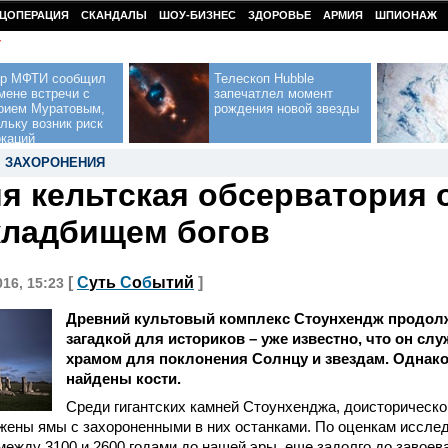
ЦОПЕРАЦИЯ
СКАНДАЛЫ
ШОУ-БИЗНЕС
ЗДОРОВЬЕ
АРМИЯ
ШПИОНАЖ
У
ор МФТИ сообщил
Телескоп Hubble
мене встречи с
запечатлел момент
рием Муратовым,
рождения новой звезды
льку возник риск
окаций
,
ЗАХОРОНЕНИЯ
я кельтская обсерватория 
кладбищем богов
[
С
уть
С
о
б
ытий
]
016, 15:23
Древний культовый комплекс Стоунхендж продолж
загадкой для историков – уже известно, что он сл
храмом для поклонения Солнцу и звездам. Однако
найдены кости.
Среди гигантских камней Стоунхенджа, доисторическо
жены ямы с захороненными в них останками. По оценкам исслед
между 3100 и 2600 годами до нашей эры, еще задолго до завоев