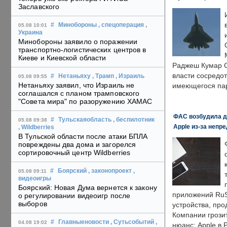
Заславского
#
Минобороны
, спецоперация
,
05.08 10:01
Украина
Минобороны заявило о поражении
транспортно-логистических центров в
Киеве и Киевской области
Раджеш Кумар С
власти сосредо
#
Нетаньяху
, Трамп
, Израиль
05.08 09:55
Нетаньяху заявил, что Израиль не
имеющегося пар
соглашался с планом трамповского
"Совета мира" по разоружению ХАМАС
ФАС возбудила д
#
Тульскаяобласть
, беспилотник
05.08 09:38
Apple из-за непр
, Wildberries
В Тульской области после атаки БПЛА
повреждены два дома и загорелся
сортировочный центр Wildberries
#
Боярский
, законопроект
,
05.08 09:11
видеоигры
Боярский: Новая Дума вернется к закону
приложений RuS
о регулировании видеоигр после
выборов
устройства, пр
Компании грозит
#
Главныеновости
, Сутьсобытий
,
04.08 19:02
нюанс: Apple в 