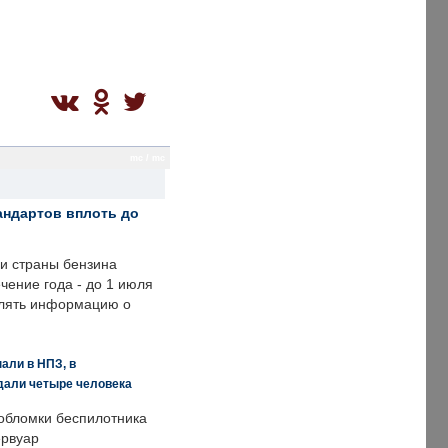
mc / mc
андартов вплоть до
ии страны бензина
ечение года - до 1 июля
влять информацию о
али в НПЗ, в
дали четыре человека
обломки беспилотника
ервуар