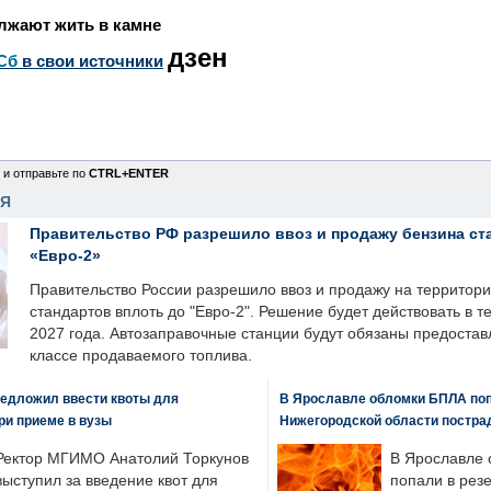
лжают жить в камне
дзен
Сб
в свои источники
 и отправьте по
CTRL+ENTER
НЯ
Правительство РФ разрешило ввоз и продажу бензина ст
«Евро-2»
Правительство России разрешило ввоз и продажу на территор
стандартов вплоть до "Евро-2". Решение будет действовать в т
2027 года. Автозаправочные станции будут обязаны предоста
классе продаваемого топлива.
едложил ввести квоты для
В Ярославле обломки БПЛА поп
ри приеме в вузы
Нижегородской области постра
Ректор МГИМО Анатолий Торкунов
В Ярославле 
выступил за введение квот для
попали в рез