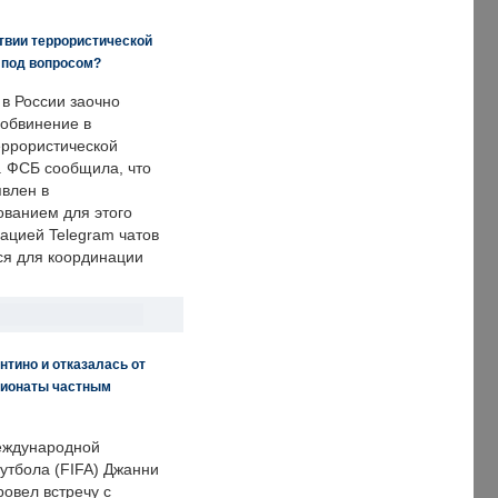
твии террористической
 под вопросом?
 в России заочно
обвинение в
еррористической
. ФСБ сообщила, что
явлен в
ванием для этого
ацией Telegram чатов
ся для координации
нтино и отказалась от
пионаты частным
еждународной
тбола (FIFA) Джанни
овел встречу с