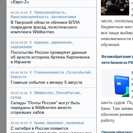
«Евро-2»
#
Тверскаяобласть
,
06.08 10:04
Ярославскаяобласть
, беспилотники
число, поскольк
В Тверской области обломки БПЛА
бюджетные мест
повредили фасад логистического
комплекса Wildberries
все чаще выбир
невозможности 
#
израиль
, кирпиченок
,
06.08 09:26
обучения.
задержание
Посольство России проверяет данные
Великобритания в
об аресте историка Артема Кирпиченка
в Израиле
пяти банков из Р
#
Главныеновости
, Сутьсобытий
,
05.08 18:39
5августа
Главные события к вечеру 5 августа
#
Wildberries
, ПочтаРоссии
,
05.08 18:38
склад
шесть судов. По
Склады "Почты России" могут быть
переданы в Wildberries вместо
банк. Там заяви
сгоревших хабов
обычном режиме
работу.
#
банки
, банкомат
, наличные
05.08 18:03
С октября в России появится
Омаров обратилс