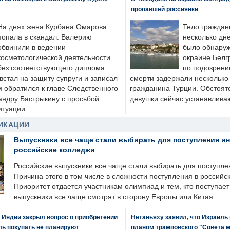
пропавшей россиянки
На днях жена Курбана Омарова
Тело граждан
попала в скандал. Валерию
несколько дне
обвинили в ведении
было обнаруж
косметологической деятельности
окраине Белг
без соответствующего диплома.
по подозрени
стал на защиту супруги и записал
смерти задержали несколько 
м обратился к главе Следственного
гражданина Турции. Обстоят
андру Бастрыкину с просьбой
девушки сейчас устанавлива
итуации.
ИКАЦИИ
Выпускники все чаще стали выбирать для поступления и
российские колледжи
Российские выпускники все чаще стали выбирать для поступле
Причина этого в том числе в сложности поступления в российс
Приоритет отдается участникам олимпиад и тем, кто поступает 
выпускники все чаще смотрят в сторону Европы или Китая.
 Индии закрыл вопрос о приобретении
Нетаньяху заявил, что Израиль
ль покупать не планируют
планом трамповского "Совета 