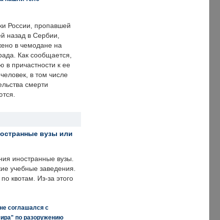
ки России, пропавшей
й назад в Сербии,
ено в чемодане на
рада. Как сообщается,
ю в причастности к ее
человек, в том числе
ельства смерти
ются.
ностранные вузы или
ния иностранные вузы.
кие учебные заведения.
по квотам. Из-за этого
 не соглашался с
мира" по разоружению