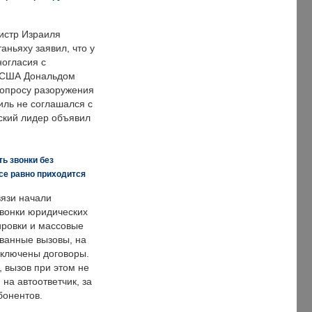
истр Израиля
аньяху заявил, что у
ногласия с
 США Дональдом
опросу разоружения
иль не соглашался с
ский лидер объявил
ь звонки без
все равно приходится
язи начали
звонки юридических
ировки и массовые
ванные вызовы, на
аключены договоры.
, вызов при этом не
на автоответчик, за
бонентов.