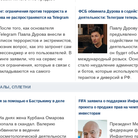
: ограничения против террориста и
ФСБ обвинила Дурова в содейс
ва не распространяются на Telegram
деятельности: Телеграм теперь
После того, как основателя
Павлу Дурову
Telegram Павла Дурова внесли в
предъявлено 
список террористов и экстремистов,
содействии т
возник вопрос, как это затронет сам
деятельности
мессенджер и его пользователей. В
он будет объ
нге заявили, что на сервис не
международный розыск. Осно
я ограничения, которые в связи с
стало неудаление администр
накладываются на самого
и ботов, которые используют
терактов и диверсий в РФ.
ДАЛЫ, СПЛЕТНИ
я за помощью к Бастрыкину в деле
FIFA заявила о поддержке Инфа
проекта о продаже прав на чем
инвесторам
На днях жена Курбана Омарова
попала в скандал. Валерию
Президент М
обвинили в ведении
федерации фу
косметологической деятельности
Инфантино пр