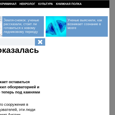
КРИМИНАЛ
НЕКРОЛОГ
КУЛЬТУРА
КНИЖНАЯ ПОЛКА
Земля-снежок: ученые
Ученые выяснили, как
рассказали, стоит ли
возникает сознание в
готовиться к новому
мозге
ледниковому периоду
оказалась
ает оставаться
ужил обсерваторией и
 теперь под камнями
го сооружения в
ователей, эти люди
ания Англии