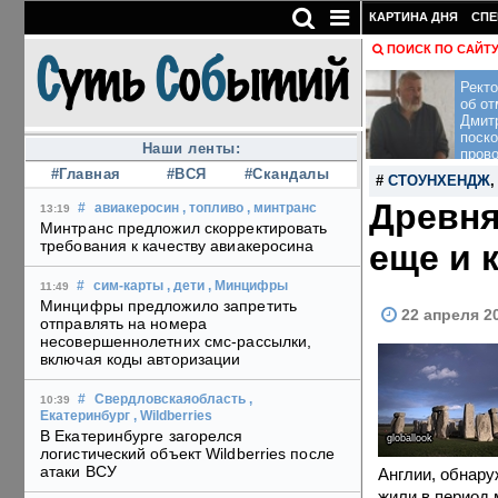
КАРТИНА ДНЯ
СПЕ
ПОИСК ПО САЙТ
Рект
об от
Дмит
поско
Наши ленты:
пров
#Главная
#ВСЯ
#Скандалы
#
СТОУНХЕНДЖ
Древня
#
авиакеросин
, топливо
, минтранс
13:19
Минтранс предложил скорректировать
требования к качеству авиакеросина
еще и 
#
сим-карты
, дети
, Минцифры
11:49
Минцифры предложило запретить
22 апреля 2
отправлять на номера
несовершеннолетних смс-рассылки,
включая коды авторизации
#
Свердловскаяобласть
,
10:39
Екатеринбург
, Wildberries
В Екатеринбурге загорелся
globallook
логистический объект Wildberries после
атаки ВСУ
Англии, обнару
жили в период 