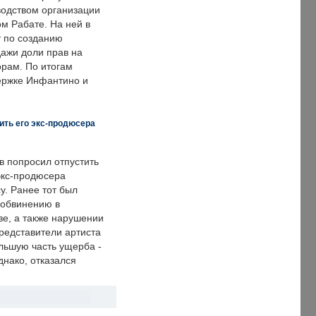
одством организации
м Рабате. На ней в
т по созданию
дажи доли прав на
рам. По итогам
держке Инфантино и
ить его экс-продюсера
в попросил отпустить
экс-продюсера
у. Ранее тот был
 обвинению в
е, а также нарушении
редставители артиста
льшую часть ущерба -
днако, отказался