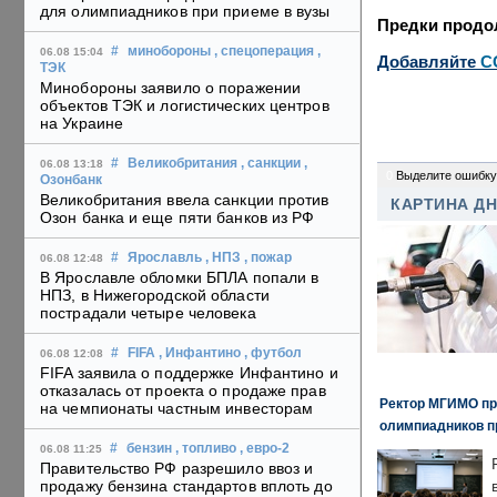
для олимпиадников при приеме в вузы
Предки продо
#
минобороны
, спецоперация
,
06.08 15:04
Добавляйте
C
ТЭК
Минобороны заявило о поражении
объектов ТЭК и логистических центров
на Украине
#
Великобритания
, санкции
,
06.08 13:18
0
Выделите ошибку
Озонбанк
Великобритания ввела санкции против
КАРТИНА Д
Озон банка и еще пяти банков из РФ
#
Ярославль
, НПЗ
, пожар
06.08 12:48
В Ярославле обломки БПЛА попали в
НПЗ, в Нижегородской области
пострадали четыре человека
#
FIFA
, Инфантино
, футбол
06.08 12:08
FIFA заявила о поддержке Инфантино и
отказалась от проекта о продаже прав
Ректор МГИМО пр
на чемпионаты частным инвесторам
олимпиадников п
#
бензин
, топливо
, евро-2
06.08 11:25
Правительство РФ разрешило ввоз и
продажу бензина стандартов вплоть до