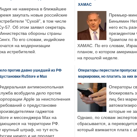
ХАМАС
Индия не намерена в ближайшее
время закупать новые российские
Премьер-мин
истребители "Сухой", в том числе
Биньямин Нет
Су-57. Об этом заявил секретарь
него есть раз
Министерства обороны страны
президентом
ингх. По его словам, индийские
Трампом по в
точатся на модернизации
ХАМАС. По его словам, Изра
ка истребителей.
планом, о котором американ
на прошлой неделе.
ело против давно ушедшей из РФ
Операторы перестали пропускат
едустановки RuStore и Max
маркировки, но платить за них 
Федеральная антимонопольная
Операторы св
служба возбудила дело против
блокировать 
корпорации Apple за неисполнения
лиц без марк
требований о предустановке
автоматизиро
производителями гаджетов
которые не з
tore и мессенджера Max на
Однако, по словам экспертов
одающиеся на территории РФ.
сбрасывается, а переводится 
 крупный штраф, но тут есть
который взимается плата с а
России ничего и не продает.