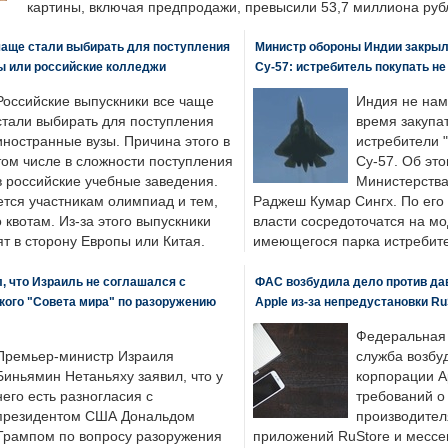
картины, включая предпродажи, превысили 53,7 миллиона руб
чаще стали выбирать для поступления
Министр обороны Индии закрыл
ы или российские колледжи
Су-57: истребитель покупать н
Российские выпускники все чаще
Индия не нам
стали выбирать для поступления
время закупа
иностранные вузы. Причина этого в
истребители "
том числе в сложности поступления
Су-57. Об это
в российские учебные заведения.
Министерства
ется участникам олимпиад и тем,
Раджеш Кумар Сингх. По его
о квотам. Из-за этого выпускники
власти сосредоточатся на м
т в сторону Европы или Китая.
имеющегося парка истребит
, что Израиль не соглашался с
ФАС возбудила дело против да
кого "Совета мира" по разоружению
Apple из-за непредустановки Ru
Федеральная
Премьер-министр Израиля
служба возбу
Биньямин Нетаньяху заявил, что у
корпорации A
него есть разногласия с
требований о
президентом США Дональдом
производител
Трампом по вопросу разоружения
приложений RuStore и месс