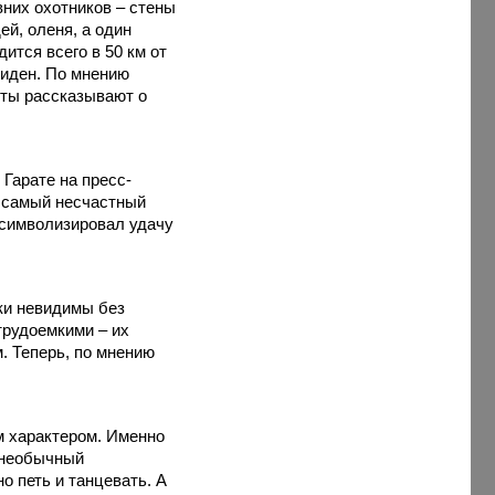
вних охотников – стены
й, оленя, а один
ится всего в 50 км от
виден. По мнению
сты рассказывают о
 Гарате на пресс-
о самый несчастный
н символизировал удачу
ски невидимы без
трудоемкими – их
. Теперь, по мнению
м характером. Именно
о необычный
о петь и танцевать. А