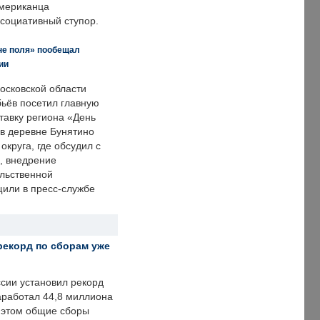
американца
ссоциативный ступор.
не поля» пообещал
ии
осковской области
ьёв посетил главную
тавку региона «День
 в деревне Бунятино
округа, где обсудил с
, внедрение
ольственной
щили в пресс-службе
рекорд по сборам уже
ссии установил рекорд
заработал 44,8 миллиона
и этом общие сборы