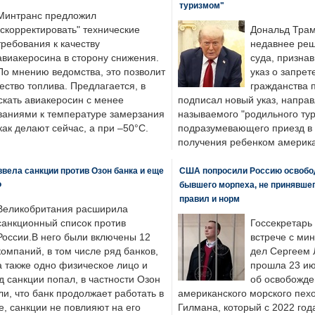
туризмом"
Минтранс предложил
"скорректировать" технические
Дональд Трам
требования к качеству
недавнее реш
авиакеросина в сторону снижения.
суда, призна
По мнению ведомства, это позволит
указ о запрет
ество топлива. Предлагается, в
гражданства 
скать авиакеросин с менее
подписал новый указ, направ
ваниями к температуре замерзания
называемого "родильного тур
 как делают сейчас, а при –50°C.
подразумевающего приезд в 
получения ребенком америка
вела санкции против Озон банка и еще
США попросили Россию освобо
Ф
бывшего морпеха, не принявшег
правил и норм
Великобритания расширила
санкционный список против
Госсекретарь
России.В него были включены 12
встрече с ми
компаний, в том числе ряд банков,
дел Сергеем 
а также одно физическое лицо и
прошла 23 ию
д санкции попал, в частности Озон
об освобожде
ли, что банк продолжает работать в
американского морского пех
, санкции не повлияют на его
Гилмана, который с 2022 год