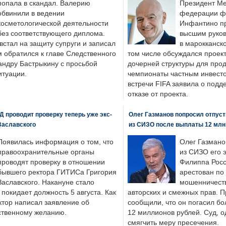
попала в скандал. Валерию
Президент М
обвинили в ведении
федерации фу
косметологической деятельности
Инфантино пр
без соответствующего диплома.
высшим руков
стал на защиту супруги и записал
в марокканско
м обратился к главе Следственного
том числе обсуждался проек
андру Бастрыкину с просьбой
дочерней структуры для про
итуации.
чемпионаты частным инвесто
встречи FIFA заявила о под
отказе от проекта.
 проводит проверку теперь уже экс-
Олег Газманов попросил отпуст
Заславского
из СИЗО после выплаты 12 млн
Появилась информация о том, что
Олег Газмано
правоохранительные органы
из СИЗО его 
проводят проверку в отношении
Филиппа Росс
бывшего ректора ГИТИСа Григория
арестован по
Заславского. Накануне стало
мошенничеств
н покидает должность 5 августа. Как
авторских и смежных прав. П
ктор написал заявление об
сообщили, что он погасил бо
бственному желанию.
12 миллионов рублей. Суд, о
смягчить меру пресечения.