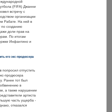
еждународной
тбола (FIFA) Джанни
овел встречу с
одством организации
м Рабате. На ней в
т по созданию
дажи доли прав на
рам. По итогам
держке Инфантино и
ить его экс-продюсера
в попросил отпустить
экс-продюсера
у. Ранее тот был
 обвинению в
е, а также нарушении
редставители артиста
льшую часть ущерба -
днако, отказался