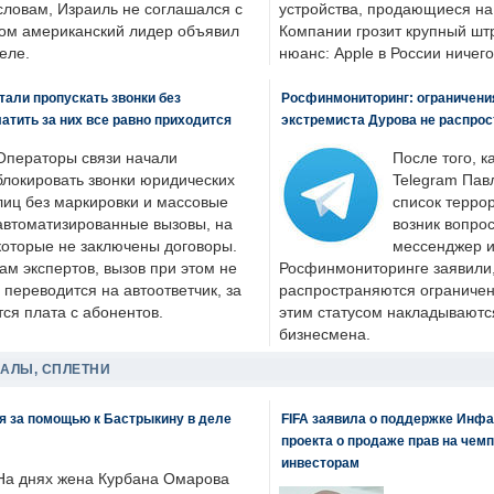
словам, Израиль не соглашался с
устройства, продающиеся на
ром американский лидер объявил
Компании грозит крупный штр
еле.
нюанс: Apple в России ничего
али пропускать звонки без
Росфинмониторинг: ограничения
латить за них все равно приходится
экстремиста Дурова не распрос
Операторы связи начали
После того, к
блокировать звонки юридических
Telegram Пав
лиц без маркировки и массовые
список террор
автоматизированные вызовы, на
возник вопрос
которые не заключены договоры.
мессенджер и
ам экспертов, вызов при этом не
Росфинмониторинге заявили, 
 переводится на автоответчик, за
распространяются ограничени
ся плата с абонентов.
этим статусом накладываютс
бизнесмена.
ДАЛЫ, СПЛЕТНИ
я за помощью к Бастрыкину в деле
FIFA заявила о поддержке Инфа
проекта о продаже прав на чем
инвесторам
На днях жена Курбана Омарова