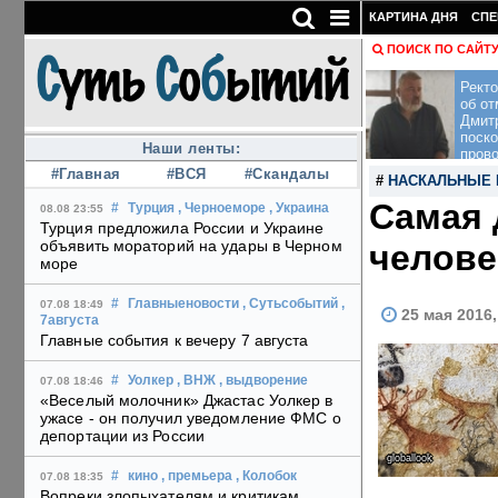
КАРТИНА ДНЯ
СПЕ
ПОИСК ПО САЙТ
Рект
об от
Дмит
поско
Наши ленты:
пров
#Главная
#ВСЯ
#Скандалы
#
НАСКАЛЬНЫЕ 
Самая 
#
Турция
, Черноеморе
, Украина
08.08 23:55
Турция предложила России и Украине
объявить мораторий на удары в Черном
челове
море
#
Главныеновости
, Сутьсобытий
,
07.08 18:49
25 мая 2016
7августа
Главные события к вечеру 7 августа
#
Уолкер
, ВНЖ
, выдворение
07.08 18:46
«Веселый молочник» Джастас Уолкер в
ужасе - он получил уведомление ФМС о
депортации из России
globallook
#
кино
, премьера
, Колобок
07.08 18:35
Вопреки злопыхателям и критикам,