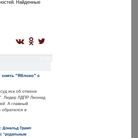
ностей. Найденные
mc / mc
 снять "Яблоко" с
суд иск об отмене
о". Лидер ЛДПР Леонид
ей. А главный
и обратился в
я: Дональд Трамп
 с "родильным