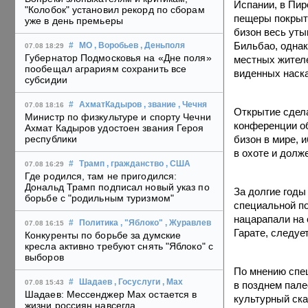
Испании, в Пир
"Колобок" установил рекорд по сборам
пещеры покрыты
уже в день премьеры
бизон весь уты
Бильбао, однак
#
МО
, Воробьев
, Деньполя
07.08 18:29
Губернатор Подмосковья на «Дне поля»
местных жителе
пообещал аграриям сохранить все
виденных наск
субсидии
#
АхматКадыров
, звание
, Чечня
07.08 18:16
Открытие сдела
Министр по физкультуре и спорту Чечни
конференции об
Ахмат Кадыров удостоен звания Героя
бизон в мире, 
республики
в охоте и долж
#
Трамп
, гражданство
, США
07.08 16:29
Где родился, там не пригодился:
Дональд Трамп подписал новый указ по
За долгие годы
борьбе с "родильным туризмом"
специальной по
нацарапали на 
#
Политика
, "Яблоко"
, Журавлев
07.08 16:15
Гарате, следуе
Конкуренты по борьбе за думские
кресла активно требуют снять "Яблоко" с
выборов
По мнению спе
#
Шадаев
, Госуслуги
, Max
07.08 15:43
в позднем пале
Шадаев: Мессенджер Max остается в
культурный ска
жизни россиян навсегда