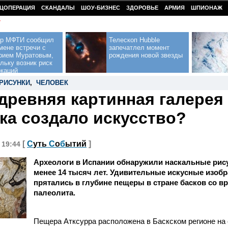
ЦОПЕРАЦИЯ
СКАНДАЛЫ
ШОУ-БИЗНЕС
ЗДОРОВЬЕ
АРМИЯ
ШПИОНАЖ
У
ор МФТИ сообщил
Телескоп Hubble
мене встречи с
запечатлел момент
рием Муратовым,
рождения новой звезды
льку возник риск
окаций
РИСУНКИ
,
ЧЕЛОВЕК
древняя картинная галерея 
ка создало искусство?
[
С
уть
С
о
б
ытий
]
, 19:44
Археологи в Испании обнаружили наскальные рис
менее 14 тысяч лет. Удивительные искусные изоб
прятались в глубине пещеры в стране басков со в
палеолита.
Пещера Атксурра расположена в Баскском регионе на