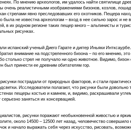
енеях. По мнению археологов, им удалось найти святилище дре
 очень реалистичными изображениями бизонов, козлов, лошаде
кан стрелами явно преследовавших его охотников. Пещера наход
о была не известна археологам – вход в нее сильно зарос и не 
й, в их родном регионе таких пещер много – альпинисты и тури
альных рисунках.
ли испанский ученый Диего Гарате и диггер Иньяки Интксаурбе.
ратил внимание на подстреленного бизона – по его мнению, эт
ибо столько стрел не получало ни одно животное. Видимо, бизо
ен был принести ее древним обитателям гор.
 рисунки пострадали от природных факторов, и стали практиче
дсветки. Исследователи полагают, что рисунки были довольно 
стенах пещеры костью и камнем, и, видимо, раскрашивали углем
т серьезно заняться их консервацией.
циалистов, рисунки поражают необыкновенной живостью и ярки
олите, около 14500 – 12500 лет назад, человечество совершил
чок и начало выражать себя через искусство, рисовать, возможн