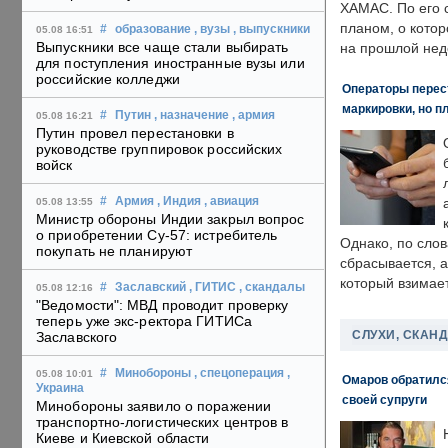
ХАМАС. По его 
планом, о кото
#
образование
, вузы
, выпускники
05.08 16:51
Выпускники все чаще стали выбирать
на прошлой нед
для поступления иностранные вузы или
российские колледжи
Операторы перест
маркировки, но п
#
Путин
, назначение
, армия
05.08 16:21
Путин провел перестановки в
руководстве группировок российских
войск
#
Армия
, Индия
, авиация
05.08 13:55
Министр обороны Индии закрыл вопрос
о приобретении Су-57: истребитель
Однако, по слов
покупать не планируют
сбрасывается, а
который взимает
#
Заславский
, ГИТИС
, скандалы
05.08 12:16
"Ведомости": МВД проводит проверку
теперь уже экс-ректора ГИТИСа
СЛУХИ, СКАН
Заславского
#
Минобороны
, спецоперация
,
05.08 10:01
Омаров обратилс
Украина
своей супруги
Минобороны заявило о поражении
транспортно-логистических центров в
Киеве и Киевской области