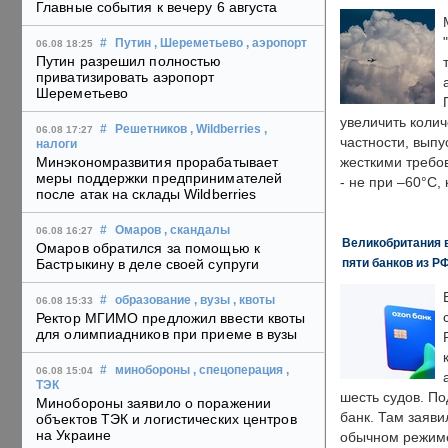
Главные события к вечеру 6 августа
#
Путин
, Шереметьево
, аэропорт
06.08 18:25
Путин разрешил полностью
приватизировать аэропорт
Шереметьево
увеличить колич
#
Решетников
, Wildberries
,
06.08 17:27
частности, выпу
налоги
Минэкономразвития прорабатывает
жесткими требо
меры поддержки предпринимателей
- не при –60°C,
после атак на склады Wildberries
#
Омаров
, скандалы
06.08 16:27
Великобритания в
Омаров обратился за помощью к
пяти банков из Р
Бастрыкину в деле своей супруги
#
образование
, вузы
, квоты
06.08 15:33
Ректор МГИМО предложил ввести квоты
для олимпиадников при приеме в вузы
#
минобороны
, спецоперация
,
06.08 15:04
ТЭК
шесть судов. По
Минобороны заявило о поражении
банк. Там заяви
объектов ТЭК и логистических центров
на Украине
обычном режиме