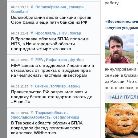
работу.
#
Великобритания
, санкции
,
06.08 13:18
Озонбанк
Великобритания ввела санкции против
«Веселый молочни
Озон банка и еще пяти банков из РФ
получил уведомл
#
Ярославль
, НПЗ
, пожар
06.08 12:48
В Ярославле обломки БПЛА попали в
НПЗ, в Нижегородской области
пострадали четыре человека
#
FIFA
, Инфантино
, футбол
06.08 12:08
FIFA заявила о поддержке Инфантино и
аннулировании в
отказалась от проекта о продаже прав
на чемпионаты частным инвесторам
семьей в ближа
из России. Что 
#
бензин
, топливо
, евро-2
06.08 11:25
по его словам, н
Правительство РФ разрешило ввоз и
продажу бензина стандартов вплоть до
НАШИ ПУБЛ
«Евро-2»
#
Тверскаяобласть
,
06.08 10:04
Ярославскаяобласть
, беспилотники
В Тверской области обломки БПЛА
повредили фасад логистического
комплекса Wildberries