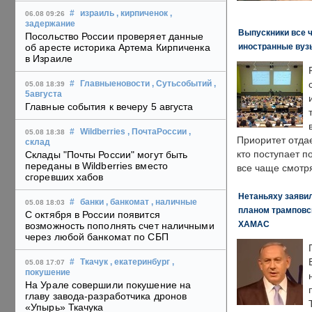
#
израиль
, кирпиченок
,
06.08 09:26
задержание
Выпускники все 
Посольство России проверяет данные
иностранные вуз
об аресте историка Артема Кирпиченка
в Израиле
#
Главныеновости
, Сутьсобытий
,
05.08 18:39
5августа
Главные события к вечеру 5 августа
#
Wildberries
, ПочтаРоссии
,
05.08 18:38
Приоритет отда
склад
кто поступает п
Склады "Почты России" могут быть
переданы в Wildberries вместо
все чаще смотря
сгоревших хабов
Нетаньяху заявил
#
банки
, банкомат
, наличные
05.08 18:03
планом трамповс
С октября в России появится
ХАМАС
возможность пополнять счет наличными
через любой банкомат по СБП
#
Ткачук
, екатеринбург
,
05.08 17:07
покушение
На Урале совершили покушение на
главу завода-разработчика дронов
«Упырь» Ткачука