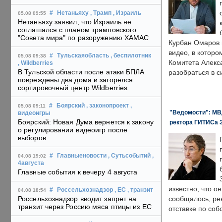
#
Нетаньяху
, Трамп
, Израиль
05.08 09:55
Нетаньяху заявил, что Израиль не
соглашался с планом трамповского
"Совета мира" по разоружению ХАМАС
Курбан Омаров в
видео, в которо
#
Тульскаяобласть
, беспилотник
05.08 09:38
Комитета Алекс
, Wildberries
В Тульской области после атаки БПЛА
разобраться в с
повреждены два дома и загорелся
сортировочный центр Wildberries
#
Боярский
, законопроект
,
05.08 09:11
"Ведомости": МВД
видеоигры
Боярский: Новая Дума вернется к закону
ректора ГИТИСа 
о регулировании видеоигр после
выборов
#
Главныеновости
, Сутьсобытий
,
04.08 19:02
4августа
Главные события к вечеру 4 августа
известно, что о
#
Россельхознадзор
, ЕС
, транзит
04.08 18:54
Россельхознадзор вводит запрет на
сообщалось, ре
транзит через Россию мяса птицы из ЕС
отставке по со