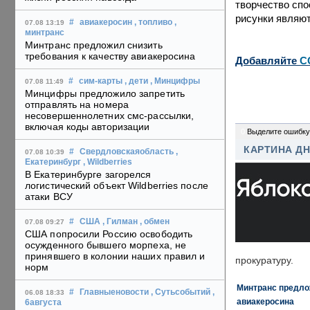
творчество сп
рисунки являют
#
авиакеросин
, топливо
,
07.08 13:19
минтранс
Минтранс предложил снизить
требования к качеству авиакеросина
Добавляйте
C
#
сим-карты
, дети
, Минцифры
07.08 11:49
Минцифры предложило запретить
отправлять на номера
несовершеннолетних смс-рассылки,
включая коды авторизации
0
Выделите ошибку
КАРТИНА Д
#
Свердловскаяобласть
,
07.08 10:39
Екатеринбург
, Wildberries
В Екатеринбурге загорелся
логистический объект Wildberries после
атаки ВСУ
#
США
, Гилман
, обмен
07.08 09:27
США попросили Россию освободить
осужденного бывшего морпеха, не
принявшего в колонии наших правил и
прокуратуру.
норм
Минтранс предлож
#
Главныеновости
, Сутьсобытий
,
06.08 18:33
авиакеросина
6августа