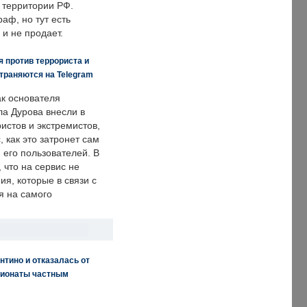
 территории РФ.
аф, но тут есть
 и не продает.
 против террориста и
траняются на Telegram
ак основателя
ла Дурова внесли в
истов и экстремистов,
, как это затронет сам
 его пользователей. В
что на сервис не
я, которые в связи с
я на самого
нтино и отказалась от
пионаты частным