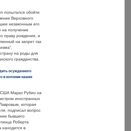
п попытался обойти
ение Верховного
вшее незаконным его
е на получение
по праву рождения, и
ленный на запрет так
изма",
страну на роды для
нского гражданства.
дить осужденного
о в колонии наших
 США Марко Рубио на
нистром иностранных
Лавровым, которая
ля, подписал вопрос
нии бывшего
отинца Роберта
а находится в