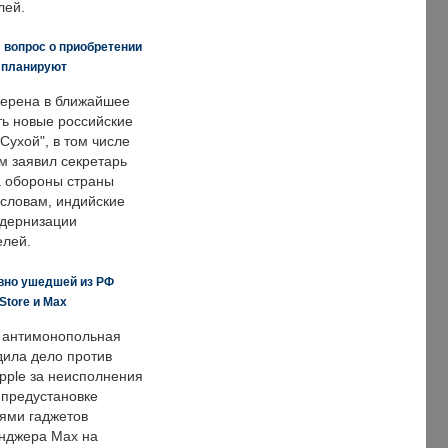
лей.
 вопрос о приобретении
е планируют
ерена в ближайшее
ть новые российские
Сухой", в том числе
м заявил секретарь
 обороны страны
 словам, индийские
одернизации
елей.
вно ушедшей из РФ
Store и Max
 антимонопольная
дила дело против
pple за неисполнения
 предустановке
ями гаджетов
енджера Max на