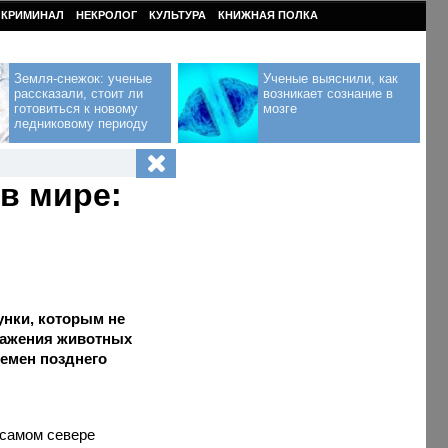
КРИМИНАЛ
НЕКРОЛОГ
КУЛЬТУРА
КНИЖНАЯ ПОЛКА
Земля-снежок: ученые
Ученые выяснили, как
рассказали, стоит ли
возникает сознание в
готовиться к новому
мозге
ледниковому периоду
в мире:
унки, которым не
ражения животных
ремен позднего
 самом севере