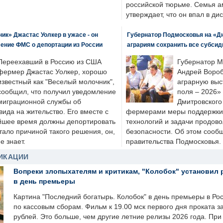
российской тюрьме. Семья 
утверждает, что он впал в ди
к» Джастас Уолкер в ужасе - он
Губернатор Подмосковья на «Д
ение ФМС о депортации из России
аграриям сохранить все субсид
Переехавший в Россию из США
Губернатор М
фермер Джастас Уолкер, хорошо
Андрей Вороб
известный как "Веселый молочник",
аграрную выс
сообщил, что получил уведомление
поля – 2026»
миграционной службы об
Дмитровского 
ида на жительство. Его вместе с
фермерами меры поддержки
йшее время должны депортировать
технологий и задачи продов
стало причиной такого решения, он,
безопасности. Об этом сооб
е знает.
правительства Подмосковья.
ИКАЦИИ
Вопреки злопыхателям и критикам, "Колобок" установил 
в день премьеры
Картина "Последний богатырь. Колобок" в день премьеры в Ро
по кассовым сборам. Фильм к 19.00 мск первого дня проката 
рублей. Это больше, чем другие летние релизы 2026 года. Пр