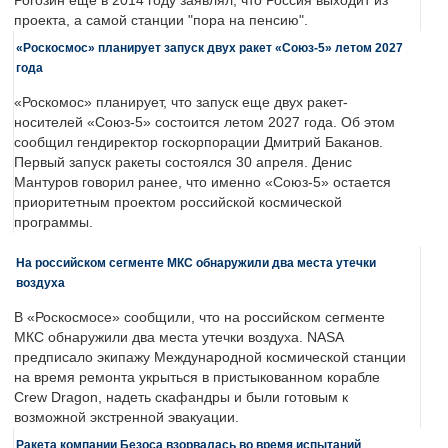
Рогозин еще в 2014 году заявлял, что Россия выходит из
проекта, а самой станции "пора на пенсию".
«Роскосмос» планирует запуск двух ракет «Союз-5» летом 2027
года
«Роскомос» планирует, что запуск еще двух ракет-
носителей «Союз-5» состоится летом 2027 года. Об этом
сообщил гендиректор госкорпорации Дмитрий Баканов.
Первый запуск ракеты состоялся 30 апреля. Денис
Мантуров говорил ранее, что именно «Союз-5» остается
приоритетным проектом российской космической
программы.
На российском сегменте МКС обнаружили два места утечки
воздуха
В «Роскосмосе» сообщили, что на российском сегменте
МКС обнаружили два места утечки воздуха. NASA
предписало экипажу Международной космической станции
на время ремонта укрыться в пристыкованном корабле
Crew Dragon, надеть скафандры и были готовым к
возможной экстренной эвакуации.
Ракета компании Безоса взорвалась во время испытаний