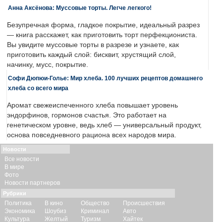
Анна Аксёнова: Муссовые торты. Легче легкого!
Безупречная форма, гладкое покрытие, идеальный разрез
— книга расскажет, как приготовить торт перфекциониста.
Вы увидите муссовые торты в разрезе и узнаете, как
приготовить каждый слой: бисквит, хрустящий слой,
начинку, мусс, покрытие.
Софи Дюпюи-Голье: Мир хлеба. 100 лучших рецептов домашнего
хлеба со всего мира
Аромат свежеиспеченного хлеба повышает уровень
эндорфинов, гормонов счастья. Это работает на
генетическом уровне, ведь хлеб — универсальный продукт,
основа повседневного рациона всех народов мира.
Новости
Все новости
В мире
Фото
Новости партнеров
Рубрики
Политика
В кино
Общество
Происшествия
Экономика
Шоубиз
Криминал
Авто
Культура
Желтый
Туризм
Хайтек