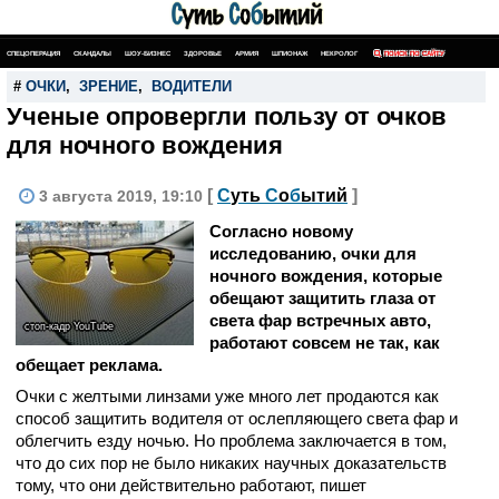
СПЕЦОПЕРАЦИЯ
СКАНДАЛЫ
ШОУ-БИЗНЕС
ЗДОРОВЬЕ
АРМИЯ
ШПИОНАЖ
НЕКРОЛОГ
ПОИСК ПО САЙТУ
#
ОЧКИ
,
ЗРЕНИЕ
,
ВОДИТЕЛИ
Ученые опровергли пользу от очков
для ночного вождения
[
С
уть
С
о
б
ытий
]
3 августа 2019, 19:10
Согласно новому
исследованию, очки для
ночного вождения, которые
обещают защитить глаза от
света фар встречных авто,
стоп-кадр YouTube
работают совсем не так, как
обещает реклама.
Очки с желтыми линзами уже много лет продаются как
способ защитить водителя от ослепляющего света фар и
облегчить езду ночью. Но проблема заключается в том,
что до сих пор не было никаких научных доказательств
тому, что они действительно работают, пишет