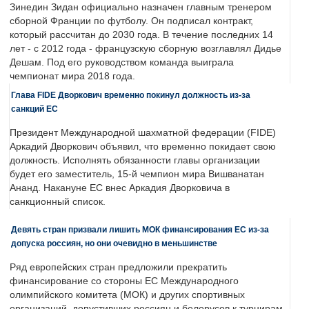
Зинедин Зидан официально назначен главным тренером
сборной Франции по футболу. Он подписал контракт,
который рассчитан до 2030 года. В течение последних 14
лет - с 2012 года - французскую сборную возглавлял Дидье
Дешам. Под его руководством команда выиграла
чемпионат мира 2018 года.
Глава FIDE Дворкович временно покинул должность из-за
санкций ЕС
Президент Международной шахматной федерации (FIDE)
Аркадий Дворкович объявил, что временно покидает свою
должность. Исполнять обязанности главы организации
будет его заместитель, 15-й чемпион мира Вишванатан
Ананд. Накануне ЕС внес Аркадия Дворковича в
санкционный список.
Девять стран призвали лишить МОК финансирования ЕС из-за
допуска россиян, но они очевидно в меньшинстве
Ряд европейских стран предложили прекратить
финансирование со стороны ЕС Международного
олимпийского комитета (МОК) и других спортивных
организаций, допустивших россиян и белорусов к турнирам