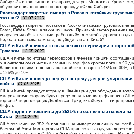
Сибири-2» и транзитного газопровода через Монголию. Кроме того
об увеличении поставок по газопроводу «Сила Сибири».
Росстандарт запретил импорт в Россию китайских грузовик
это шаг?
30.07.2025
Росстандарт запретил поставки в Россию китайских грузовиков чет
Foton, FAW и Sitrak, а также их шасси. Причиной такого решения в
«нарушения обязательных требований», что якобы угрожает водит
Недостатков названо много, но убедит ли это Китай?
США и Китай пришли к соглашению о перемирии в торговой
Трампом
12.05.2025
США и Китай по итогам переговоров в Женеве пришли к соглашен
о значительном снижении взаимных тарифов сроком пока на 90 дн
Вашингтон снизит пошлины на китайские товары с 145% до 30%, а
с 125% до 10%.
США и Китай проведут первую встречу для урегулирования
войны
07.05.2025
США и Китай проведут встречу в Швейцарии для обсуждения вопро
Американскую сторону будут представлять министр финансов США 
торговый переговорщик Джеймисон Грир, китайскую — вице-премь
Лифэн.
США подняли пошлины до 3521% на солнечные панели из не
Китая
22.04.2025
США повысили до 3521% пошлины на импорт солнечных панелей и
Восточной Азии. Минторговли США пришло к выводу, что через эти
солнечные панели в США, чтобы избежать уплаты пошлин. Ранее 