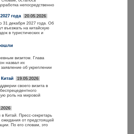
 словам, осталось
доработка непосредственно
2027 года
20.05.2026
 31 декабря 2027 года. Об
т въезжать на китайскую
док в туристических и
прошли
невным визитом. Глава
он назвал их
 заявление об укреплении
 Китай
19.05.2026
дверии своего визита в
 «беспрецедентного
щую роль на мировой
.2026
 в Китай. Пресс-секретарь
е ожидания от предстоящей
ации. По его словам, это