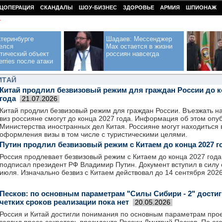
ЦОПЕРАЦИЯ
СКАНДАЛЫ
ШОУ-БИЗНЕС
ЗДОРОВЬЕ
АРМИЯ
ШПИОНАЖ
У
теринбурге
Шадаев: Мессенджер
елся
Max остается в жизни
тический объект
россиян навсегда
erries после атаки
ИТАЙ
Китай продлил безвизовый режим для граждан России до к
года
21.07.2026
Китай продлил безвизовый режим для граждан России. Въезжать н
виз россияне смогут до конца 2027 года. Информация об этом опу
Министерства иностранных дел Китая. Россияне могут находиться в
оформления визы в том числе с туристическими целями.
Путин продлил безвизовый режим с Китаем до конца 2027 г
Россия продлевает безвизовый режим с Китаем до конца 2027 года
подписал президент РФ Владимир Путин. Документ вступил в силу с
июля. Изначально безвиз с Китаем действовал до 14 сентября 2026
Песков: по основным параметрам "Силы Сибири - 2" достиг
четких сроков реализации пока нет
20.05.2026
Россия и Китай достигли понимания по основным параметрам прое