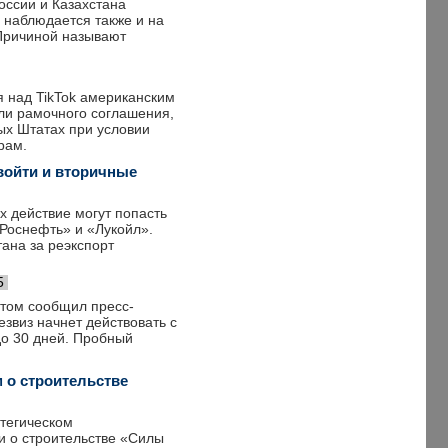
оссии и Казахстана
, наблюдается также и на
 Причиной называют
 над TikTok американским
гли рамочного соглашения,
ых Штатах при условии
рам.
 войти и вторичные
х действие могут попасть
«Роснефть» и «Лукойл».
ана за реэкспорт
5
этом сообщил пресс-
езвиз начнет действовать с
до 30 дней. Пробный
 о строительстве
тегическом
и о строительстве «Силы