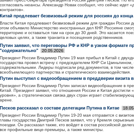
заявил пресс-секретарь президента России Дмитрий Песков. По его
согласовать нюансы. Александр Новак сообщил, что сейчас идет «
контрактов».
Китай продлевает безвизовый режим для россиян до конца 
Власти Китая продлевают безвизовый режим для граждан России до
этом объявило Министерство иностранных дел КНР. Россияне смогу
территорию и оставаться там на срок до 30 дней. Это касается поез
деловых целях, а также транзита и посещения родственников.
Путин заявил, что переговоры РФ и КНР в узком формате 
"содержательно"
20.05.2026
Президент России Владимир Путин 19 мая прибыл в Китай с двухд
государства провел встречу с председателем КНР Си Цзиньпином, 
содержательными. Лидеры подписали ряд документов, в том числе
всеобъемлющего партнерства и стратегического взаимодействия.
Путин выступил с видеообращением в преддверии визита в
Президент России Владимир Путин записал видеообращение в пред
Китай. Президент заявил, что отношения России и Китая достигли
уровня», а стратегическая связка двух стран играет стабилизирую
арене.
Песков рассказал о составе делегации Путина в Китае
18.05
Президент России Владимир Путин 19-20 мая отправится с визитом
главы государства Дмитрий Песков заявил, что у Кремля серьезны
поездки. Он рассказал также, кто войдет в состав российской делег
все профильные вице-премьеры, а также министры.