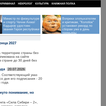
КРИМИНАЛ
НЕКРОЛОГ
КУЛЬТУРА
КНИЖНАЯ ПОЛКА
Министр по физкультуре
Вопреки злопыхателям
и спорту Чечни Ахмат
и критикам, "Колобок"
Кадыров удостоен
установил рекорд по
звания Героя республики
сборам уже в день
премьеры
онца 2027
а территорию страны без
бликована на сайте
 стране до 30 дней без
ода
20.07.2026
. Соответствующий указ
о дня его подписания - 20
 года.
нуто понимание, но
кта «Сила Сибири – 2»,