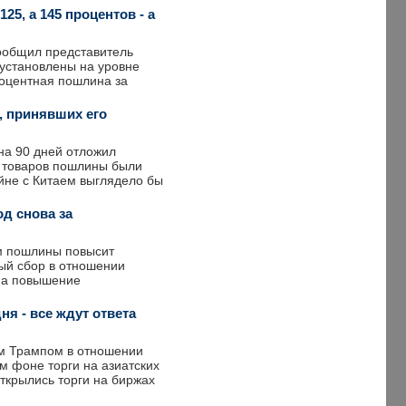
5, а 145 процентов - а
ообщил представитель
 установлены на уровне
роцентная пошлина за
, принявших его
на 90 дней отложил
х товаров пошлины были
йне с Китаем выглядело бы
д снова за
м пошлины повысит
ый сбор в отношении
 на повышение
ня - все ждут ответа
м Трампом в отношении
м фоне торги на азиатских
ткрылись торги на биржах