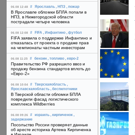
#
Ярославль
, НПЗ
, пожар
06.08 12:48
В Ярославле обломки БПЛА попали в
НПЗ, в Нижегородской области
пострадали четыре человека
#
FIFA
, Инфантино
, футбол
06.08 12:08
FIFA заявила о поддержке Инфантино и
отказалась от проекта о продаже прав
на чемпионаты частным инвесторам
#
бензин
, топливо
, евро-2
06.08 11:25
Правительство РФ разрешило ввоз и
продажу бензина стандартов вплоть до
«Евро-2»
#
Тверскаяобласть
,
06.08 10:04
Ярославскаяобласть
, беспилотники
В Тверской области обломки БПЛА
повредили фасад логистического
комплекса Wildberries
#
израиль
, кирпиченок
,
06.08 09:26
задержание
Посольство России проверяет данные
об аресте историка Артема Кирпиченка
в Израиле