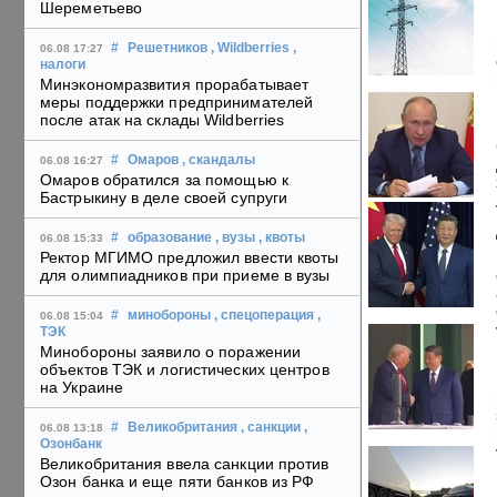
Шереметьево
#
Решетников
, Wildberries
,
06.08 17:27
налоги
Минэкономразвития прорабатывает
меры поддержки предпринимателей
после атак на склады Wildberries
#
Омаров
, скандалы
06.08 16:27
Омаров обратился за помощью к
Бастрыкину в деле своей супруги
#
образование
, вузы
, квоты
06.08 15:33
Ректор МГИМО предложил ввести квоты
для олимпиадников при приеме в вузы
#
минобороны
, спецоперация
,
06.08 15:04
ТЭК
Минобороны заявило о поражении
объектов ТЭК и логистических центров
на Украине
#
Великобритания
, санкции
,
06.08 13:18
Озонбанк
Великобритания ввела санкции против
Озон банка и еще пяти банков из РФ