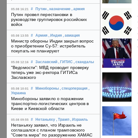
#
Путин
, назначение
, армия
05.08 16:21
Путин провел перестановки в
руководстве группировок российских
войск
#
Армия
, Индия
, авиация
05.08 13:55
Министр обороны Индии закрыл вопрос
о приобретении Су-57: истребитель
покупать не планируют
#
Заславский
, ГИТИС
, скандалы
05.08 12:16
"Ведомости": МВД проводит проверку
теперь уже экс-ректора ГИТИСа
Заславского
#
Минобороны
, спецоперация
,
05.08 10:01
Украина
Минобороны заявило о поражении
транспортно-логистических центров в
Киеве и Киевской области
#
Нетаньяху
, Трамп
, Израиль
05.08 09:55
Нетаньяху заявил, что Израиль не
соглашался с планом трамповского
"Совета мира" по разоружению ХАМАС