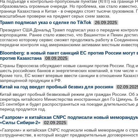
На подъезде к контрольно-пропускным пунктам (КПП) на границе Р
образовались огромные очереди. Но проблема, как стало известно
границе Казахстана и Китая - в очередях стоят тысячи грузовиков.
масштабные проверки на предмет серых схем завоза.
Трамп подписал указ о сделке по TikTok
26.09.2025
Президент США Дональд Трамп подписал указ о передаче контроля
корпорациям. Ранее стало известно, что Вашингтон и Пекин дости
согласно которому сервис сможет продолжать работу в Соединенн
передачи контроля над американскими активами местным инвесто
Bloomberg: в новый пакет санкций ЕС против России могут
против Казахстана
08.09.2025
Страны Евросоюза обсуждают новые санкции против России. Под и
шесть российских банков и энергетических компаний, в том числе 
Кроме того, ЕС может впервые ввести санкции в отношении Казахст
запрещенной продукции в РФ.
Китай на год введет пробный безвиз для россиян
02.09.202
Китай вводит пробный безвизовый режим для граждан России. Об 
секретарь китайского Министерства иностранных дел Го Цзякунь. Б
15 сентября и будет распространяться на поездки длительностью 
период продлится год.
«Газпром» и китайская CNPC подписали новый меморандум
«Силы Сибири-2»
02.09.2025
«Газпром» и китайская CNPC подписали новый меморандум о стра
сотрудничестве, в который входят предварительные договоренност