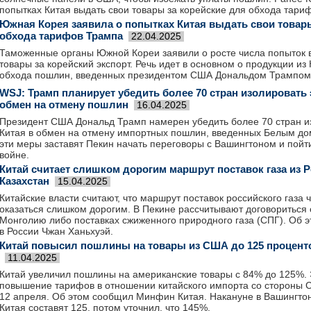
попытках Китая выдать свои товары за корейские для обхода тари
Южная Корея заявила о попытках Китая выдать свои товар
обхода тарифов Трампа
22.04.2025
Таможенные органы Южной Кореи заявили о росте числа попыток 
товары за корейский экспорт. Речь идет в основном о продукции из
обхода пошлин, введенных президентом США Дональдом Трампом
WSJ: Трамп планирует убедить более 70 стран изолировать 
обмен на отмену пошлин
16.04.2025
Президент США Дональд Трамп намерен убедить более 70 стран и
Китая в обмен на отмену импортных пошлин, введенных Белым дом
эти меры заставят Пекин начать переговоры с Вашингтоном и пойти
войне.
Китай считает слишком дорогим маршрут поставок газа из Р
Казахстан
15.04.2025
Китайские власти считают, что маршрут поставок российского газа 
оказаться слишком дорогим. В Пекине рассчитывают договориться
Монголию либо поставках сжиженного природного газа (СПГ). Об э
в России Чжан Ханьхуэй.
Китай повысил пошлины на товары из США до 125 проценто
11.04.2025
Китай увеличил пошлины на американские товары с 84% до 125%. 
повышение тарифов в отношении китайского импорта со стороны С
12 апреля. Об этом сообщил Минфин Китая. Накануне в Вашингтон
Китая составят 125, потом уточнил, что 145%.