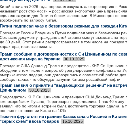
Китай с начала 2026 года перестал закупать электроэнергию в Рос
называют рост стоимости – российская экспортная цена превысила
сделало закупки для Пекина бессмысленными. В Минэнерго же соо
возобновить по запросу Китая.
Путин подписал указ о безвизовом режиме для граждан Кит
Президент России Владимир Путин подписал указ о безвизовом ре
Согласно документу, граждане этой страны смогут въезжать на тер
до 30 дней. Этот режим распространяется в том числе на поездки 
характера, гостевые визиты.
Трамп сообщил о договоренностях с Си Цзиньпином по сов
достижения мира на Украине
30.10.2025
Президент США Дональд Трамп и председатель КНР Си Цзиньпин в
обсудили в том числе и вопрос об урегулировании конфликта на У
американского лидера, они договорились о совместной работе для
сообщил также, что обсуждал закупки Китаем российской нефти.
Трамп заявил о принятии "выдающихся решений" на встреч
Цзиньпином
30.10.2025
Председатель КНР Си Цзиньпин и президент США Дональд Трамп п
южнокорейском Пусане, Переговоры продолжались 1 час 40 минут
заявил, что по итогам встречи была достигнута торговая сделка, а
пошлин в отношении Китая на 10%.
Тысячи фур стоят на границе Казахстана с Россией и Китае
"серых схем" ввоза товаров
15.10.2025