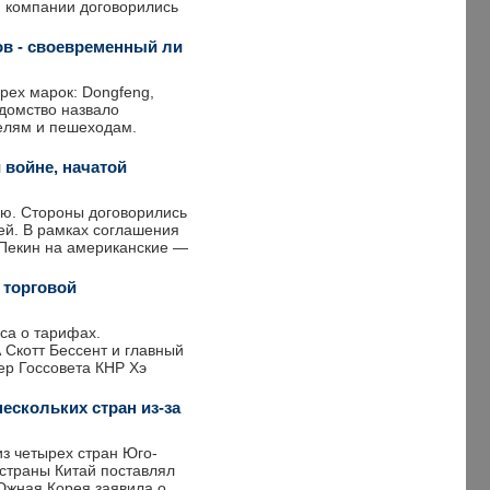
, компании договорились
ов - своевременный ли
ырех марок: Dongfeng,
едомство назвало
елям и пешеходам.
 войне, начатой
ию. Стороны договорились
ей. В рамках соглашения
 Пекин на американские —
 торговой
са о тарифах.
Скотт Бессент и главный
ер Госсовета КНР Хэ
скольких стран из-за
з четырех стран Юго-
 страны Китай поставлял
Южная Корея заявила о