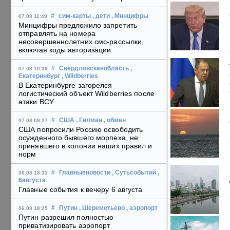
#
сим-карты
, дети
, Минцифры
07.08 11:49
Минцифры предложило запретить
отправлять на номера
несовершеннолетних смс-рассылки,
включая коды авторизации
#
Свердловскаяобласть
,
07.08 10:39
Екатеринбург
, Wildberries
В Екатеринбурге загорелся
логистический объект Wildberries после
атаки ВСУ
#
США
, Гилман
, обмен
07.08 09:27
США попросили Россию освободить
осужденного бывшего морпеха, не
принявшего в колонии наших правил и
норм
#
Главныеновости
, Сутьсобытий
,
06.08 18:33
6августа
Главные события к вечеру 6 августа
#
Путин
, Шереметьево
, аэропорт
06.08 18:25
Путин разрешил полностью
приватизировать аэропорт