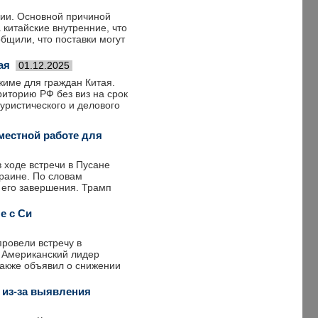
сии. Основной причиной
 китайские внутренние, что
бщили, что поставки могут
ая
01.12.2025
жиме для граждан Китая.
риторию РФ без виз на срок
туристического и делового
местной работе для
 ходе встречи в Пусане
краине. По словам
 его завершения. Трамп
е с Си
ровели встречу в
. Американский лидер
 также объявил о снижении
м из-за выявления