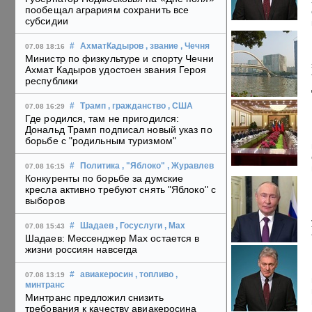
пообещал аграриям сохранить все
субсидии
#
АхматКадыров
, звание
, Чечня
07.08 18:16
Министр по физкультуре и спорту Чечни
Ахмат Кадыров удостоен звания Героя
республики
#
Трамп
, гражданство
, США
07.08 16:29
Где родился, там не пригодился:
Дональд Трамп подписал новый указ по
борьбе с "родильным туризмом"
#
Политика
, "Яблоко"
, Журавлев
07.08 16:15
Конкуренты по борьбе за думские
кресла активно требуют снять "Яблоко" с
выборов
#
Шадаев
, Госуслуги
, Max
07.08 15:43
Шадаев: Мессенджер Max остается в
жизни россиян навсегда
#
авиакеросин
, топливо
,
07.08 13:19
минтранс
Минтранс предложил снизить
требования к качеству авиакеросина