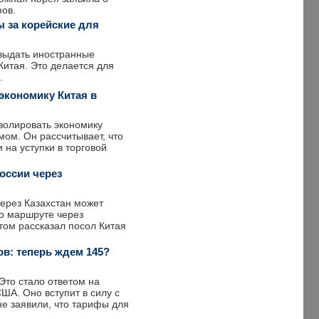
фов.
ы за корейские для
выдать иностранные
 Китая. Это делается для
.
экономику Китая в
золировать экономику
ом. Он рассчитывает, что
 на уступки в торговой
оссии через
через Казахстан может
 о маршруте через
том рассказал посол Китая
в: теперь ждем 145?
Это стало ответом на
ША. Оно вступит в силу с
е заявили, что тарифы для