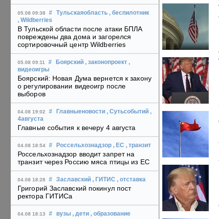
#
Тульскаяобласть
, беспилотник
05.08 09:38
, Wildberries
В Тульской области после атаки БПЛА
повреждены два дома и загорелся
сортировочный центр Wildberries
#
Боярский
, законопроект
,
05.08 09:11
видеоигры
Боярский: Новая Дума вернется к закону
о регулировании видеоигр после
выборов
#
Главныеновости
, Сутьсобытий
,
04.08 19:02
4августа
Главные события к вечеру 4 августа
#
Россельхознадзор
, ЕС
, транзит
04.08 18:54
Россельхознадзор вводит запрет на
транзит через Россию мяса птицы из ЕС
#
Заславский
, ГИТИС
, отставка
04.08 18:28
Григорий Заславский покинул пост
ректора ГИТИСа
#
вузы
, дети
, образование
04.08 18:13