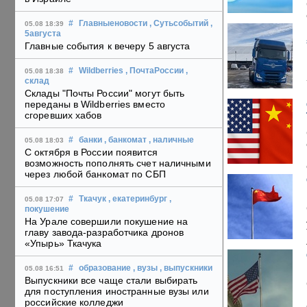
#
Главныеновости
, Сутьсобытий
,
05.08 18:39
5августа
Главные события к вечеру 5 августа
#
Wildberries
, ПочтаРоссии
,
05.08 18:38
склад
Склады "Почты России" могут быть
переданы в Wildberries вместо
сгоревших хабов
#
банки
, банкомат
, наличные
05.08 18:03
С октября в России появится
возможность пополнять счет наличными
через любой банкомат по СБП
#
Ткачук
, екатеринбург
,
05.08 17:07
покушение
На Урале совершили покушение на
главу завода-разработчика дронов
«Упырь» Ткачука
#
образование
, вузы
, выпускники
05.08 16:51
Выпускники все чаще стали выбирать
для поступления иностранные вузы или
российские колледжи