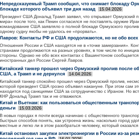
Непредсказуемый Трамп сообщил, что снимает блокаду Орм
блокаде которого объявил три дня назад
15.04.2026
Президент США Дональд Трамп заявил, что открывает Ормузский п
мира» после того, как Пекин согласился не поставлять оружие Ира
командование США заявляло о полной блокаде Ормузского пролива
одному судну якобы не удалось ее «прорвать».
Лавров: Контакты РФ и США продолжаются, но не обо всех
Отношения России и США находятся не в «точке замерзания». Кон
странами продолжаются на разных уровнях, в том числе по иници
стороны. Однако не обо всех контактах с Вашингтоном сообщается
иностранных дел России Сергей Лавров.
Китайский танкер прошел через Ормузский пролив после 
США, а Трамп и не дернулся
14.04.2026
Китайский танкер спокойно прошел через Ормузский пролив, несмо
которой президент США грозно объявил накануне. При этом сам это
находится под санкциями США за сотрудничество с Ираном. Но вст
КНР Дональд Трамп так и не отважился.
Китай и Вьетнам: как пользоваться общественным транспор
деньги
15.03.2026
В новых городах я почти всегда начинаю с общественного транспор
быстрых способов понять, как устроена жизнь: насколько город уд
местные и легко ли в этом разобраться человеку, который оказался
Китай остановил закупки электроэнергии в России из-за ре
последний год цен в РФ
16.01.2026