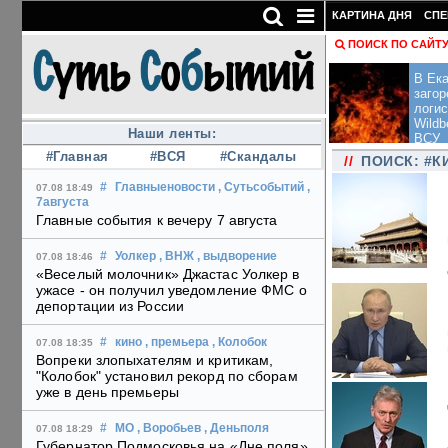
КАРТИНА ДНЯ
СПЕ
ПОИСК ПО САЙТ
В Ека
загор
логис
Wildb
Наши ленты:
ВСУ
#Главная
#ВСЯ
#Скандалы
//
ПОИСК: #К
#
Главныеновости
, Сутьсобытий
,
07.08 18:49
7августа
Главные события к вечеру 7 августа
#
Уолкер
, ВНЖ
, выдворение
07.08 18:46
«Веселый молочник» Джастас Уолкер в
ужасе - он получил уведомление ФМС о
депортации из России
#
кино
, премьера
, Колобок
07.08 18:35
Вопреки злопыхателям и критикам,
"Колобок" установил рекорд по сборам
уже в день премьеры
#
МО
, Воробьев
, Деньполя
07.08 18:29
Губернатор Подмосковья на «Дне поля»