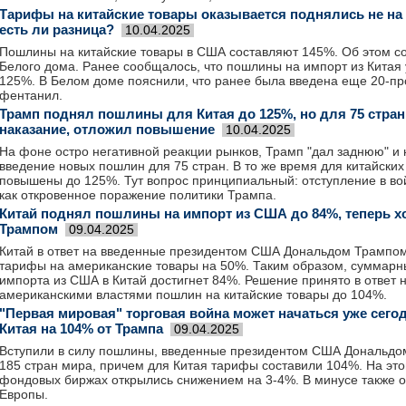
Тарифы на китайские товары оказывается поднялись не на 12
есть ли разница?
10.04.2025
Пошлины на китайские товары в США составляют 145%. Об этом с
Белого дома. Ранее сообщалось, что пошлины на импорт из Китая
125%. В Белом доме пояснили, что ранее была введена еще 20-п
фентанил.
Трамп поднял пошлины для Китая до 125%, но для 75 стран
наказание, отложил повышение
10.04.2025
На фоне остро негативной реакции рынков, Трамп "дал заднюю" и 
введение новых пошлин для 75 стран. В то же время для китайски
повышены до 125%. Тут вопрос принципиальный: отступление в во
как откровенное поражение политики Трампа.
Китай поднял пошлины на импорт из США до 84%, теперь хо
Трампом
09.04.2025
Китай в ответ на введенные президентом США Дональдом Трампо
тарифы на американские товары на 50%. Таким образом, суммарн
импорта из США в Китай достигнет 84%. Решение принято в ответ
американскими властями пошлин на китайские товары до 104%.
"Первая мировая" торговая война может начаться уже сегод
Китая на 104% от Трампа
09.04.2025
Вступили в силу пошлины, введенные президентом США Дональдо
185 стран мира, причем для Китая тарифы составили 104%. На это
фондовых биржах открылись снижением на 3-4%. В минусе также о
Европы.