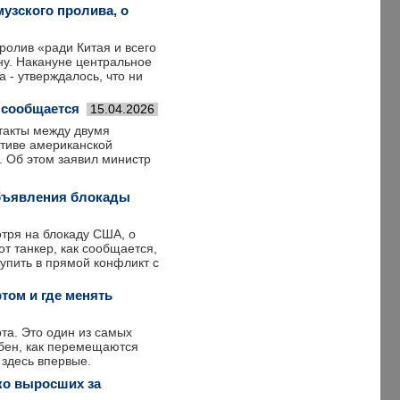
узского пролива, о
ролив «ради Китая и всего
ну. Накануне центральное
 - утверждалось, что ни
 сообщается
15.04.2026
такты между двумя
ативе американской
. Об этом заявил министр
объявления блокады
тря на блокаду США, о
т танкер, как сообщается,
упить в прямой конфликт с
том и где менять
та. Это один из самых
обен, как перемещаются
 здесь впервые.
зко выросших за