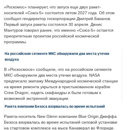
«Роскомос» планирует, что запуск еще двух ракет-
носителей «Союз-5» состоится летом 2027 года. Об этом
сообщил гендиректор госкорпорации Дмитрий Баканов.
Первый запуск ракеты состоялся 30 апреля. Денис
Мантуров говорил ранее, что именно «Союз-5» остается
приоритетным проектом российской космической
программы.
На российском сегменте МКС обнаружили два места утечки
воздуха
В «Роскосмосе» сообщили, что на российском сегменте
МКС обнаружили два места утечки воздуха. NASA
предписало экипажу Международной космической станции
на время ремонта укрыться в пристыкованном корабле
Crew Dragon, надеть скафандры и были готовым к
возможной экстренной эвакуации.
Ракета компании Безоса взорвалась во время испытаний
Ракета-носитель New Glenn компании Blue Origin Джеффа
Безоса взорвалась во время испытаний силовой установки
на стартовом комплексе на мысе Канаверал во Флориде.