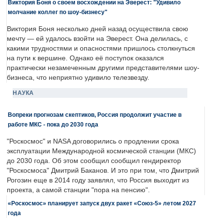
Виктория Боня о своем восхождении на Эверест: "Удивило
молчание коллег по шоу-бизнесу"
Виктория Боня несколько дней назад осуществила свою
мечту — ей удалось взойти на Эверест. Она делилась, с
какими трудностями и опасностями пришлось столкнуться
на пути к вершине. Однако её поступок оказался
практически незамеченным другими представителями шоу-
бизнеса, что неприятно удивило телезвезду.
НАУКА
Вопреки прогнозам скептиков, Россия продолжит участие в
работе МКС - пока до 2030 года
"Роскосмос" и NASA договорились о продлении срока
эксплуатации Международной космической станции (МКС)
до 2030 года. Об этом сообщил сообщил гендиректор
"Роскосмоса" Дмитрий Баканов. И это при том, что Дмитрий
Рогозин еще в 2014 году заявлял, что Россия выходит из
проекта, а самой станции "пора на пенсию".
«Роскосмос» планирует запуск двух ракет «Союз-5» летом 2027
года