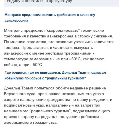
Родину и обратился в прокуратуру.
Минтранс предложил снизить требования к качеству
авиакеросина
Минтранс предложил "скорректировать" технические
требования к качеству авиакеросина в сторону снижения.
По мнению ведомства, это позволит увеличить количество
топлива. Предлагается, в частности, выпускать
авиакеросин с менее жесткими требованиями к
температуре замерзания - не при –60°C, как делают
сейчас, а при –50°C.
Где родился, там не пригодился: Дональд Трамп подписал
новый указ по борьбе с "родильным туризмом"
Дональд Трамп попытался обойти недавнее решение
Верховного суда, признавшее незаконным его указ о
запрете на получение гражданства по праву рождения, и
подписал новый указ, направленный на запрет так
называемого "родильного туризма", подразумевающего
приезд в страну на роды для получения ребенком
американского гражданства.