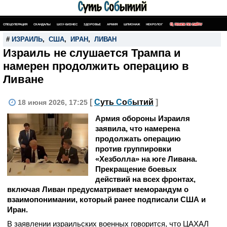
СПЕЦОПЕРАЦИЯ
СКАНДАЛЫ
ШОУ-БИЗНЕС
ЗДОРОВЬЕ
АРМИЯ
ШПИОНАЖ
НЕКРОЛОГ
ПОИСК ПО САЙТУ
#
ИЗРАИЛЬ
,
США
,
ИРАН
,
ЛИВАН
Израиль не слушается Трампа и
намерен продолжить операцию в
Ливане
[
С
уть
С
о
б
ытий
]
18 июня 2026, 17:25
Армия обороны Израиля
заявила, что намерена
продолжать операцию
против группировки
«Хезболла» на юге Ливана.
Прекращение боевых
действий на всех фронтах,
включая Ливан предусматривает меморандум о
взаимопонимании, который ранее подписали США и
Иран.
В заявлении израильских военных говорится, что ЦАХАЛ