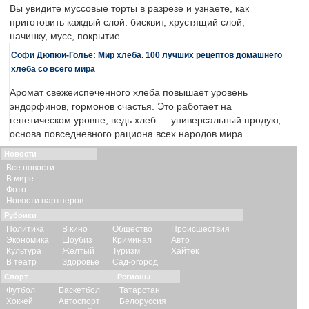
Вы увидите муссовые торты в разрезе и узнаете, как
приготовить каждый слой: бисквит, хрустящий слой,
начинку, мусс, покрытие.
Софи Дюпюи-Голье: Мир хлеба. 100 лучших рецептов домашнего
хлеба со всего мира
Аромат свежеиспеченного хлеба повышает уровень
эндорфинов, гормонов счастья. Это работает на
генетическом уровне, ведь хлеб — универсальный продукт,
основа повседневного рациона всех народов мира.
Новости
Все новости
В мире
Фото
Новости партнеров
Рубрики
Политика
В кино
Общество
Происшествия
Экономика
Шоубиз
Криминал
Авто
Культура
Желтый
Туризм
Хайтек
В театр
Здоровье
Сад-огород
Спорт
Регионы
Футбол
Баскетбол
Татарстан
Хоккей
Автоспорт
Белоруссия