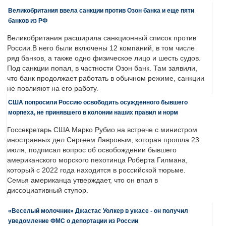
Великобритания ввела санкции против Озон банка и еще пяти
банков из РФ
Великобритания расширила санкционный список против
России.В него были включены 12 компаний, в том числе
ряд банков, а также одно физическое лицо и шесть судов.
Под санкции попал, в частности Озон банк. Там заявили,
что банк продолжает работать в обычном режиме, санкции
не повлияют на его работу.
США попросили Россию освободить осужденного бывшего
морпеха, не принявшего в колонии наших правил и норм
Госсекретарь США Марко Рубио на встрече с министром
иностранных дел Сергеем Лавровым, которая прошла 23
июля, подписал вопрос об освобождении бывшего
американского морского пехотинца Роберта Гилмана,
который с 2022 года находится в российской тюрьме.
Семья американца утверждает, что он впал в
диссоциативный ступор.
«Веселый молочник» Джастас Уолкер в ужасе - он получил
уведомление ФМС о депортации из России