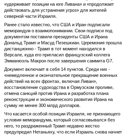
«удерживает позиции на юге Ливана» и «продолжает
действовать для устранения угроз» для жителей
северной части Израиля.
Ранее стало известно, что США и Иран подписали
меморандум о взаимопонимании. Свои подписи под
документом поставили президенты США и Ирана
Дональд Трамп и Масуд Пезешкиан. Церемония прошла
дистанционно - Трамп в тот момент находился в
Версале, куда его пригласил французский коллега
Эмманюэль Макрон после завершения саммита G7.
Документ включает в себя 14 пунктов. Среди них -
«немедленное и окончательное прекращение военных
действий на всех фронтах, включая Ливан»,
восстановление судоходства в Ормузском проливе,
отмена санкций против Ирана и разработка плана
реконструкции и экономического развития Ирана на
сумму не менее 300 млрд долларов.
Что касается особой позиции Израиля, не признающего
условия меморандума, который согласовывался без
него, то раздраженный Трамп недавно жестко
предупредил Нетаньяху, что если Израиль снова начнет