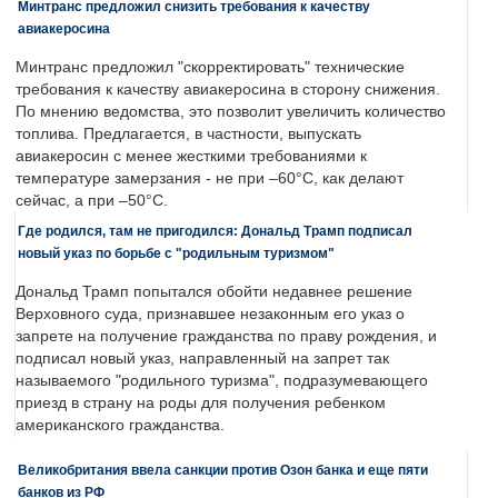
Минтранс предложил снизить требования к качеству
авиакеросина
Минтранс предложил "скорректировать" технические
требования к качеству авиакеросина в сторону снижения.
По мнению ведомства, это позволит увеличить количество
топлива. Предлагается, в частности, выпускать
авиакеросин с менее жесткими требованиями к
температуре замерзания - не при –60°C, как делают
сейчас, а при –50°C.
Где родился, там не пригодился: Дональд Трамп подписал
новый указ по борьбе с "родильным туризмом"
Дональд Трамп попытался обойти недавнее решение
Верховного суда, признавшее незаконным его указ о
запрете на получение гражданства по праву рождения, и
подписал новый указ, направленный на запрет так
называемого "родильного туризма", подразумевающего
приезд в страну на роды для получения ребенком
американского гражданства.
Великобритания ввела санкции против Озон банка и еще пяти
банков из РФ