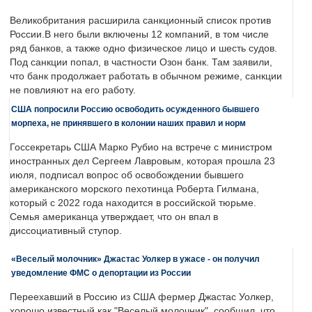
Великобритания расширила санкционный список против
России.В него были включены 12 компаний, в том числе
ряд банков, а также одно физическое лицо и шесть судов.
Под санкции попал, в частности Озон банк. Там заявили,
что банк продолжает работать в обычном режиме, санкции
не повлияют на его работу.
США попросили Россию освободить осужденного бывшего
морпеха, не принявшего в колонии наших правил и норм
Госсекретарь США Марко Рубио на встрече с министром
иностранных дел Сергеем Лавровым, которая прошла 23
июля, подписал вопрос об освобождении бывшего
американского морского пехотинца Роберта Гилмана,
который с 2022 года находится в российской тюрьме.
Семья американца утверждает, что он впал в
диссоциативный ступор.
«Веселый молочник» Джастас Уолкер в ужасе - он получил
уведомление ФМС о депортации из России
Переехавший в Россию из США фермер Джастас Уолкер,
хорошо известный как "Веселый молочник", сообщил, что