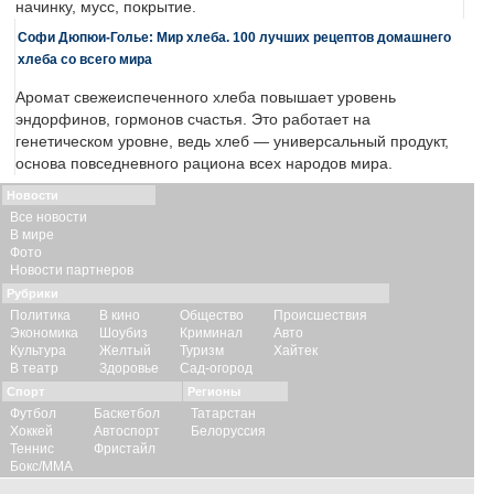
начинку, мусс, покрытие.
Софи Дюпюи-Голье: Мир хлеба. 100 лучших рецептов домашнего
хлеба со всего мира
Аромат свежеиспеченного хлеба повышает уровень
эндорфинов, гормонов счастья. Это работает на
генетическом уровне, ведь хлеб — универсальный продукт,
основа повседневного рациона всех народов мира.
Новости
Все новости
В мире
Фото
Новости партнеров
Рубрики
Политика
В кино
Общество
Происшествия
Экономика
Шоубиз
Криминал
Авто
Культура
Желтый
Туризм
Хайтек
В театр
Здоровье
Сад-огород
Спорт
Регионы
Футбол
Баскетбол
Татарстан
Хоккей
Автоспорт
Белоруссия
Теннис
Фристайл
Бокс/ММА