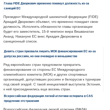
Глава FIDE Дворкович временно покинул должность из-за
санкций ЕС
Президент Международной шахматной федерации (FIDE)
Аркадий Дворкович объявил, что временно покидает свою
должность. Исполнять обязанности главы организации
будет его заместитель, 15-й чемпион мира Вишванатан
Ананд. Накануне ЕС внес Аркадия Дворковича в
санкционный список.
Девять стран призвали лишить МОК финансирования ЕС из-за
допуска россиян, но они очевидно в меньшинстве
Ряд европейских стран предложили прекратить
финансирование со стороны ЕС Международного
олимпийского комитета (МОК) и других спортивных
организаций, допустивших россиян и белорусов к турнирам
под своей эгидой. С такой инициативой выступила Эстония,
к ней присоединились еще восемь стран.
Всероссийская федерация легкой атлетики оспорила в CAS
продление отстранения
Всероссийская федерация легкой атлетики (ВФЛА)