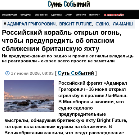
СПЕЦОПЕРАЦИЯ
СКАНДАЛЫ
ШОУ-БИЗНЕС
ЗДОРОВЬЕ
АРМИЯ
ШПИОНАЖ
НЕКРОЛОГ
ПОИСК ПО САЙТУ
#
АДМИРАЛ ГРИГОРОВИЧ
,
BRIGHT FUTURE
,
СУДНО
,
ЛА-МАНШ
Российский корабль открыл огонь,
чтобы предупредить об опасном
сближении британскую яхту
На предупреждения по радио и прочие сигналы владельцы
не реагировали - скорее всего просто не заметили
[
С
уть
С
о
б
ытий
]
17 июня 2026, 09:03
Российский фрегат «Адмирал
Григорович» 16 июня открыл
стрельбу в проливе Ла-Манш.
В Минобороны заявили, что
судно сделало
предупредительные
выстрелы, обнаружив британскую яхту Bright Future,
которая шла опасным курсом на сближение. В
Великобритании заявили, что ведут расследование.