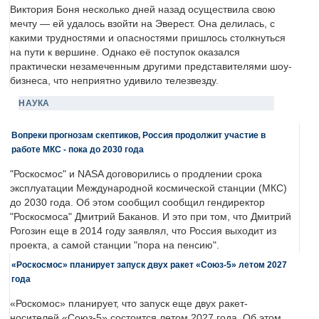
Виктория Боня несколько дней назад осуществила свою
мечту — ей удалось взойти на Эверест. Она делилась, с
какими трудностями и опасностями пришлось столкнуться
на пути к вершине. Однако её поступок оказался
практически незамеченным другими представителями шоу-
бизнеса, что неприятно удивило телезвезду.
НАУКА
Вопреки прогнозам скептиков, Россия продолжит участие в
работе МКС - пока до 2030 года
"Роскосмос" и NASA договорились о продлении срока
эксплуатации Международной космической станции (МКС)
до 2030 года. Об этом сообщил сообщил гендиректор
"Роскосмоса" Дмитрий Баканов. И это при том, что Дмитрий
Рогозин еще в 2014 году заявлял, что Россия выходит из
проекта, а самой станции "пора на пенсию".
«Роскосмос» планирует запуск двух ракет «Союз-5» летом 2027
года
«Роскомос» планирует, что запуск еще двух ракет-
носителей «Союз-5» состоится летом 2027 года. Об этом