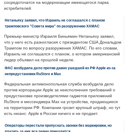
сосредоточатся на модернизации имеющегося парка
истребителей.
Нетаньяху заявил, что Израиль не соглашался с планом
трамповского "Совета мира" по разоружению ХАМАС
Премьер-министр Израиля Биньямин Нетаньяху заявил,
что у него есть разногласия с президентом США Дональдом
Трампом по вопросу разоружения ХАМАС. По его словам,
Израиль не соглашался с планом, о котором американский
лидер объявил на прошлой неделе.
ФАС возбудила дело против давно ушедшей из РФ Apple из-за
непредустановки RuStore и Max
Федеральная антимонопольная служба возбудила дело
против корпорации Apple за неисполнения требований о
предустановке производителями гаджетов приложений
RuStore и мессенджера Max на устройства, продающиеся
на территории РФ. Компании грозит крупный штраф, но тут
есть нюанс: Apple в России ничего и не продает.
Операторы перестали пропускать звонки без маркировки, но
платить за них все равно приходится