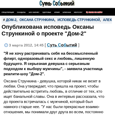
СПЕЦОПЕРАЦИЯ
СКАНДАЛЫ
ШОУ-БИЗНЕС
ЗДОРОВЬЕ
АРМИЯ
ШПИОНАЖ
НЕКРОЛОГ
ПОИСК ПО САЙТУ
#
ДОМ-2
,
ОКСАНА СТРУНКИНА
,
ИСПОВЕДЬ СТРУНКИНОЙ
,
АЛЕКС
Опубликована исповедь Оксаны
Стрункиной о проекте "Дом-2"
[
С
уть
С
о
б
ытий
]
3 марта 2012, 14:45
"Я не хочу растра­чивать себя на бессмысленный
флирт, одноразовый секс и любовь, лишенную
будущего. Я серьезная девушка с се­рьезным
подходом к выбору мужчины", - заявила участница
реалити-шоу "Дом-2".
Оксана Стрункина - девушка, которой никак не везет в
любви. Она утверждает, что пришла на проект, чтобы
действительно встретить любовь, в отличие от тех, кто
ищет банальной славы. Она в интервью рассказала, что
до проекта встречалась с муж­чиной, который был
намного старше нее. "У нас были прекрасные взаимо­
отношения, мы понимали друг друга во всем, постоянно