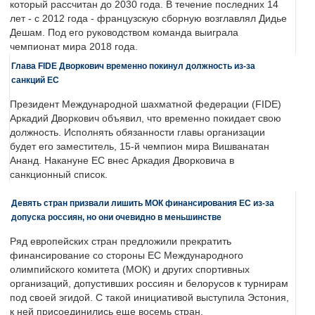
который рассчитан до 2030 года. В течение последних 14
лет - с 2012 года - французскую сборную возглавлял Дидье
Дешам. Под его руководством команда выиграла
чемпионат мира 2018 года.
Глава FIDE Дворкович временно покинул должность из-за
санкций ЕС
Президент Международной шахматной федерации (FIDE)
Аркадий Дворкович объявил, что временно покидает свою
должность. Исполнять обязанности главы организации
будет его заместитель, 15-й чемпион мира Вишванатан
Ананд. Накануне ЕС внес Аркадия Дворковича в
санкционный список.
Девять стран призвали лишить МОК финансирования ЕС из-за
допуска россиян, но они очевидно в меньшинстве
Ряд европейских стран предложили прекратить
финансирование со стороны ЕС Международного
олимпийского комитета (МОК) и других спортивных
организаций, допустивших россиян и белорусов к турнирам
под своей эгидой. С такой инициативой выступила Эстония,
к ней присоединились еще восемь стран.