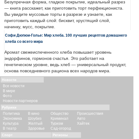
Безупречная форма, гладкое покрытие, идеальный разрез
— книга расскажет, как приготовить торт перфекциониста.
Вы увидите муссовые торты в разрезе и узнаете, как
приготовить каждый слой: бисквит, хрустящий слой,
начинку, мусс, покрытие.
Софи Дюпюи-Голье: Мир хлеба. 100 лучших рецептов домашнего
хлеба со всего мира
Аромат свежеиспеченного хлеба повышает уровень
эндорфинов, гормонов счастья. Это работает на
генетическом уровне, ведь хлеб — универсальный продукт,
основа повседневного рациона всех народов мира.
Новости
Все новости
В мире
Фото
Новости партнеров
Рубрики
Политика
В кино
Общество
Происшествия
Экономика
Шоубиз
Криминал
Авто
Культура
Желтый
Туризм
Хайтек
В театр
Здоровье
Сад-огород
Спорт
Регионы