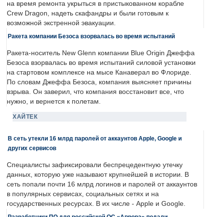
на время ремонта укрыться в пристыкованном корабле
Crew Dragon, надеть скафандры и были готовым к
возможной экстренной эвакуации.
Ракета компании Безоса взорвалась во время испытаний
Ракета-носитель New Glenn компании Blue Origin Джеффа
Безоса взорвалась во время испытаний силовой установки
на стартовом комплексе на мысе Канаверал во Флориде.
По словам Джеффа Безоса, компания выясняет причины
взрыва. Он заверил, что компания восстановит все, что
нужно, и вернется к полетам.
ХАЙТЕК
В сеть утекли 16 млрд паролей от аккаунтов Apple, Google и
других сервисов
Специалисты зафиксировали беспрецедентную утечку
данных, которую уже называют крупнейшей в истории. В
сеть попали почти 16 млрд логинов и паролей от аккаунтов
в популярных сервисах, социальных сетях и на
государственных ресурсах. В их числе - Apple и Google.
Разработчики ПО для российской ОС «Аврора» подали