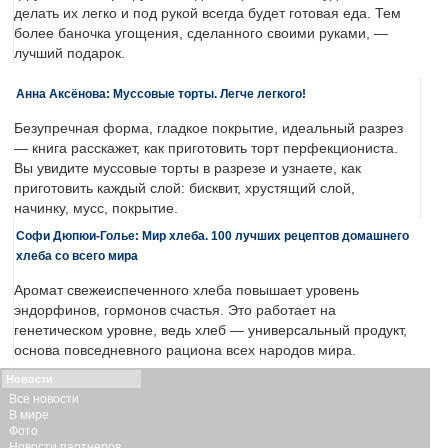
делать их легко и под рукой всегда будет готовая еда. Тем
более баночка угощения, сделанного своими руками, —
лучший подарок.
Анна Аксёнова: Муссовые торты. Легче легкого!
Безупречная форма, гладкое покрытие, идеальный разрез
— книга расскажет, как приготовить торт перфекциониста.
Вы увидите муссовые торты в разрезе и узнаете, как
приготовить каждый слой: бисквит, хрустящий слой,
начинку, мусс, покрытие.
Софи Дюпюи-Голье: Мир хлеба. 100 лучших рецептов домашнего
хлеба со всего мира
Аромат свежеиспеченного хлеба повышает уровень
эндорфинов, гормонов счастья. Это работает на
генетическом уровне, ведь хлеб — универсальный продукт,
основа повседневного рациона всех народов мира.
Новости
Все новости
В мире
Фото
Новости партнеров