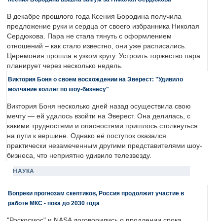
В декабре прошлого года Ксения Бородина получила
предложение руки и сердца от своего избранника Николая
Сердюкова. Пара не стала тянуть с оформлением
отношений – как стало известно, они уже расписались.
Церемония прошла в узком кругу. Устроить торжество пара
планирует через несколько недель.
Виктория Боня о своем восхождении на Эверест: "Удивило
молчание коллег по шоу-бизнесу"
Виктория Боня несколько дней назад осуществила свою
мечту — ей удалось взойти на Эверест. Она делилась, с
какими трудностями и опасностями пришлось столкнуться
на пути к вершине. Однако её поступок оказался
практически незамеченным другими представителями шоу-
бизнеса, что неприятно удивило телезвезду.
НАУКА
Вопреки прогнозам скептиков, Россия продолжит участие в
работе МКС - пока до 2030 года
"Роскосмос" и NASA договорились о продлении срока