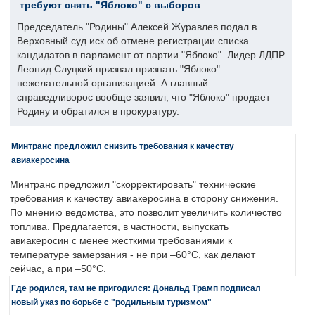
требуют снять "Яблоко" с выборов
Председатель "Родины" Алексей Журавлев подал в
Верховный суд иск об отмене регистрации списка
кандидатов в парламент от партии "Яблоко". Лидер ЛДПР
Леонид Слуцкий призвал признать "Яблоко"
нежелательной организацией. А главный
справедливорос вообще заявил, что "Яблоко" продает
Родину и обратился в прокуратуру.
Минтранс предложил снизить требования к качеству
авиакеросина
Минтранс предложил "скорректировать" технические
требования к качеству авиакеросина в сторону снижения.
По мнению ведомства, это позволит увеличить количество
топлива. Предлагается, в частности, выпускать
авиакеросин с менее жесткими требованиями к
температуре замерзания - не при –60°C, как делают
сейчас, а при –50°C.
Где родился, там не пригодился: Дональд Трамп подписал
новый указ по борьбе с "родильным туризмом"