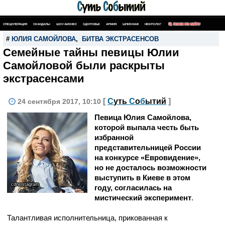
СПЕЦОПЕРАЦИЯ
СКАНДАЛЫ
ШОУ-БИЗНЕС
ЗДОРОВЬЕ
АРМИЯ
ШПИОНАЖ
НЕКРОЛОГ
ПОИСК ПО САЙТУ
#
ЮЛИЯ САМОЙЛОВА
,
БИТВА ЭКСТРАСЕНСОВ
Семейные тайны певицы Юлии
Самойловой были раскрыты
экстрасенсами
[
С
уть
С
о
б
ытий
]
24 сентября 2017, 10:10
Певица Юлия Самойлова,
которой выпала честь быть
избранной
представительницей России
на конкурсе «Евровидение»,
но не досталось возможности
выступить в Киеве в этом
cdninstagram
году, согласилась на
мистический эксперимент
.
Талантливая исполнительница, прикованная к