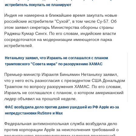
истребитель покупать не планируют
Индия не намерена в ближайшее время закупать новые
российские истребители "Сухой", в том числе Су-57. Об
этом заявил секретарь Министерства обороны страны
Раджеш Кумар Сингх. По его словам, индийские власти
сосредоточатся на модернизации имеющегося парка
истребителей.
Нетаньяху заявил, что Израиль не соглашался с планом
трамповского "Совета мира" по разоружению ХАМАС
Премьер-министр Израиля Биньямин Нетаньяху заявил,
что у него есть разногласия с президентом США Дональдом
Трампом по вопросу разоружения ХАМАС. По его словам,
Израиль не соглашался с планом, о котором американский
лидер объявил на прошлой неделе.
ФАС возбудила дело против давно ушедшей из РФ Apple из-за
непредустановки RuStore и Max
Федеральная антимонопольная служба возбудила дело
против корпорации Apple за неисполнения требований о
предустановке производителями гаджетов приложений