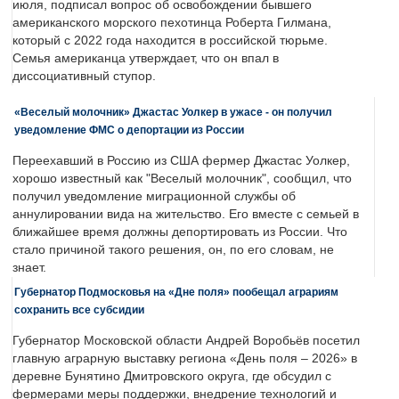
июля, подписал вопрос об освобождении бывшего
американского морского пехотинца Роберта Гилмана,
который с 2022 года находится в российской тюрьме.
Семья американца утверждает, что он впал в
диссоциативный ступор.
«Веселый молочник» Джастас Уолкер в ужасе - он получил
уведомление ФМС о депортации из России
Переехавший в Россию из США фермер Джастас Уолкер,
хорошо известный как "Веселый молочник", сообщил, что
получил уведомление миграционной службы об
аннулировании вида на жительство. Его вместе с семьей в
ближайшее время должны депортировать из России. Что
стало причиной такого решения, он, по его словам, не
знает.
Губернатор Подмосковья на «Дне поля» пообещал аграриям
сохранить все субсидии
Губернатор Московской области Андрей Воробьёв посетил
главную аграрную выставку региона «День поля – 2026» в
деревне Бунятино Дмитровского округа, где обсудил с
фермерами меры поддержки, внедрение технологий и