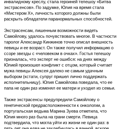
инвалидному креслу, стала героиней телешоу «Битва
экстрасенсов». По задумке, Юлия на время стала
«Мистером Х», личность которого должны были
раскрыть обладатели паранормальных способностей.
Экстрасенсам, лишенным возможности видеть
Самойлову, удалось почувствовать многое. В частности
таролог Александр Кинжинов точно описал внешность
певицы и ее возраст. Он также получил информацию о
ссоре звезды с «человеком в очках». Гостья телешоу
призналась, что эксперт не ошибся: на днях между
Юлией произошел конфликт с отцом, который считает
мужа певицы Алексея далеко не самым удачным
выбором (кстати, супруг пришел лично поддержать
исполнительницу). Юлия Самойлова поведала, что ее
папа не один раз изменял ее матери и уходил из семьи.
Также экстрасенсы предупредили Самойлову о
генетической предрасположенности к онкологии, а
португальская ведьма Марина Зуева отметила, что
Юлия много раз была на грани смерти. Певица
подтвердила, что могла уйти из жизни не один раз: в
пять лет она едва не захлебнулась в ванной, вскоре