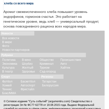
хлеба со всего мира
Аромат свежеиспеченного хлеба повышает уровень
эндорфинов, гормонов счастья. Это работает на
генетическом уровне, ведь хлеб — универсальный продукт,
основа повседневного рациона всех народов мира.
Новости
Все новости
В мире
Фото
Новости партнеров
Рубрики
Политика
В кино
Общество
Происшествия
Экономика
Шоубиз
Криминал
Авто
Культура
Желтый
Туризм
Хайтек
В театр
Здоровье
Сад-огород
Спорт
Регионы
Футбол
Баскетбол
Татарстан
Хоккей
Автоспорт
Белоруссия
Теннис
Фристайл
Бокс/ММА
© Сетевое издание "Суть событий" (argumentiru.com) Свидетельство о
регистрации Эл № ФС77-62778 от 18.08.2015 года. Выдано Федеральной
службой по надзору в сфере связи, информационных технологий и массовых