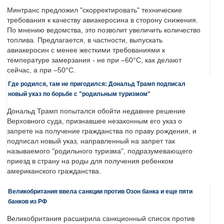
Минтранс предложил "скорректировать" технические
требования к качеству авиакеросина в сторону снижения.
По мнению ведомства, это позволит увеличить количество
топлива. Предлагается, в частности, выпускать
авиакеросин с менее жесткими требованиями к
температуре замерзания - не при –60°C, как делают
сейчас, а при –50°C.
Где родился, там не пригодился: Дональд Трамп подписал
новый указ по борьбе с "родильным туризмом"
Дональд Трамп попытался обойти недавнее решение
Верховного суда, признавшее незаконным его указ о
запрете на получение гражданства по праву рождения, и
подписал новый указ, направленный на запрет так
называемого "родильного туризма", подразумевающего
приезд в страну на роды для получения ребенком
американского гражданства.
Великобритания ввела санкции против Озон банка и еще пяти
банков из РФ
Великобритания расширила санкционный список против