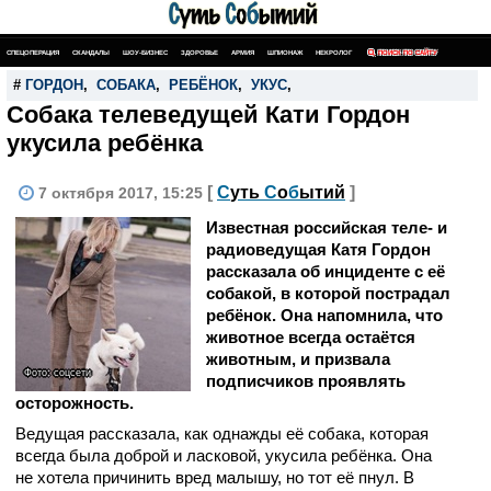
СПЕЦОПЕРАЦИЯ
СКАНДАЛЫ
ШОУ-БИЗНЕС
ЗДОРОВЬЕ
АРМИЯ
ШПИОНАЖ
НЕКРОЛОГ
ПОИСК ПО САЙТУ
#
ГОРДОН
,
СОБАКА
,
РЕБЁНОК
,
УКУС
,
Собака телеведущей Кати Гордон
укусила ребёнка
[
С
уть
С
о
б
ытий
]
7 октября 2017, 15:25
Известная российская теле- и
радиоведущая Катя Гордон
рассказала об инциденте с её
собакой, в которой пострадал
ребёнок. Она напомнила, что
животное всегда остаётся
животным, и призвала
Фото: соцсети
подписчиков проявлять
осторожность.
Ведущая рассказала, как однажды её собака, которая
всегда была доброй и ласковой, укусила ребёнка. Она
не хотела причинить вред малышу, но тот её пнул. В