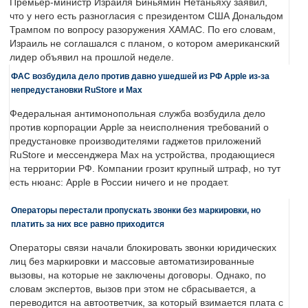
Премьер-министр Израиля Биньямин Нетаньяху заявил,
что у него есть разногласия с президентом США Дональдом
Трампом по вопросу разоружения ХАМАС. По его словам,
Израиль не соглашался с планом, о котором американский
лидер объявил на прошлой неделе.
ФАС возбудила дело против давно ушедшей из РФ Apple из-за
непредустановки RuStore и Max
Федеральная антимонопольная служба возбудила дело
против корпорации Apple за неисполнения требований о
предустановке производителями гаджетов приложений
RuStore и мессенджера Max на устройства, продающиеся
на территории РФ. Компании грозит крупный штраф, но тут
есть нюанс: Apple в России ничего и не продает.
Операторы перестали пропускать звонки без маркировки, но
платить за них все равно приходится
Операторы связи начали блокировать звонки юридических
лиц без маркировки и массовые автоматизированные
вызовы, на которые не заключены договоры. Однако, по
словам экспертов, вызов при этом не сбрасывается, а
переводится на автоответчик, за который взимается плата с