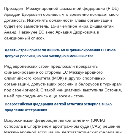
Президент Международной шахматной федерации (FIDE)
Аркадий Дворкович объявил, что временно покидает свою
должность. Исполнять обязанности главы организации
будет его заместитель, 15-й чемпион мира Вишванатан
Ананд. Накануне ЕС внес Аркадия Дворковича в
санкционный список.
Девять стран призвали лишить МОК финансирования ЕС из-за
допуска россиян, но они очевидно в меньшинстве
Ряд европейских стран предложили прекратить
финансирование со стороны ЕС Международного
олимпийского комитета (МОК) и других спортивных
организаций, допустивших россиян и белорусов к турнирам
под своей эгидой. С такой инициативой выступила Эстония,
к ней присоединились еще восемь стран.
Всероссийская федерация легкой атлетики оспорила в CAS
продление отстранения
Всероссийская федерация легкой атлетики (ВФЛА)
оспорила в Спортивном арбитражном суде (CAS) решение
Международной ассоциации легкоатлетических федераций