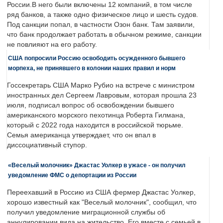
России.В него были включены 12 компаний, в том числе
ряд банков, а также одно физическое лицо и шесть судов.
Под санкции попал, в частности Озон банк. Там заявили,
что банк продолжает работать в обычном режиме, санкции
не повлияют на его работу.
США попросили Россию освободить осужденного бывшего
морпеха, не принявшего в колонии наших правил и норм
Госсекретарь США Марко Рубио на встрече с министром
иностранных дел Сергеем Лавровым, которая прошла 23
июля, подписал вопрос об освобождении бывшего
американского морского пехотинца Роберта Гилмана,
который с 2022 года находится в российской тюрьме.
Семья американца утверждает, что он впал в
диссоциативный ступор.
«Веселый молочник» Джастас Уолкер в ужасе - он получил
уведомление ФМС о депортации из России
Переехавший в Россию из США фермер Джастас Уолкер,
хорошо известный как "Веселый молочник", сообщил, что
получил уведомление миграционной службы об
аннулировании вида на жительство. Его вместе с семьей в