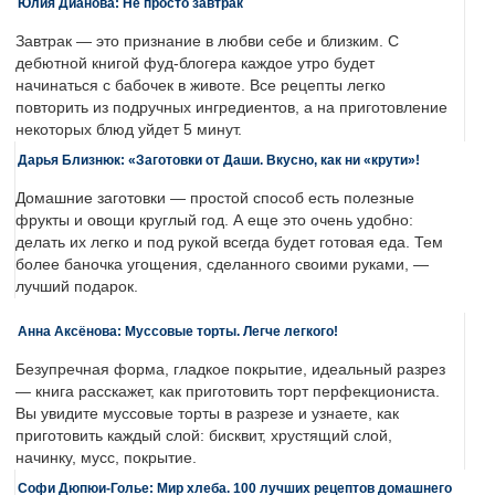
Юлия Дианова: Не просто завтрак
Завтрак — это признание в любви себе и близким. С
дебютной книгой фуд-блогера каждое утро будет
начинаться с бабочек в животе. Все рецепты легко
повторить из подручных ингредиентов, а на приготовление
некоторых блюд уйдет 5 минут.
Дарья Близнюк: «Заготовки от Даши. Вкусно, как ни «крути»!
Домашние заготовки — простой способ есть полезные
фрукты и овощи круглый год. А еще это очень удобно:
делать их легко и под рукой всегда будет готовая еда. Тем
более баночка угощения, сделанного своими руками, —
лучший подарок.
Анна Аксёнова: Муссовые торты. Легче легкого!
Безупречная форма, гладкое покрытие, идеальный разрез
— книга расскажет, как приготовить торт перфекциониста.
Вы увидите муссовые торты в разрезе и узнаете, как
приготовить каждый слой: бисквит, хрустящий слой,
начинку, мусс, покрытие.
Софи Дюпюи-Голье: Мир хлеба. 100 лучших рецептов домашнего