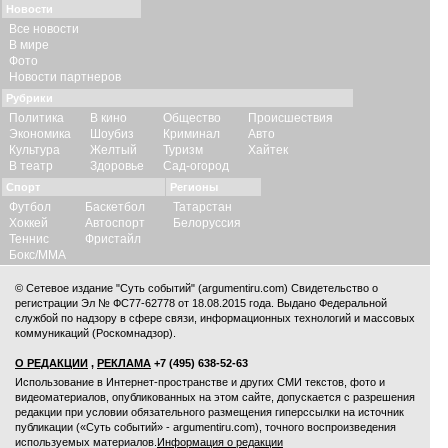
Новости
Все новости
В мире
Фото
Новости партнеров
Рубрики
Политика
В кино
Общество
Происшествия
Экономика
Шоубиз
Криминал
Авто
Культура
Желтый
Туризм
Хайтек
В театр
Здоровье
Сад-огород
Спорт
Регионы
Футбол
Баскетбол
Татарстан
Хоккей
Автоспорт
Белоруссия
Теннис
Фристайл
Бокс/ММА
© Сетевое издание "Суть событий" (argumentiru.com) Свидетельство о
регистрации Эл № ФС77-62778 от 18.08.2015 года. Выдано Федеральной
службой по надзору в сфере связи, информационных технологий и массовых
коммуникаций (Роскомнадзор).
О РЕДАКЦИИ
,
РЕКЛАМА
+7 (495) 638-52-63
Использование в Интернет-пространстве и других СМИ текстов, фото и
видеоматериалов, опубликованных на этом сайте, допускается с
разрешения
редакции
при условии обязательного размещения гиперссылки на источник
публикации («Суть событий» - argumentiru.com), точного воспроизведения
используемых материалов.
Информация о редакции