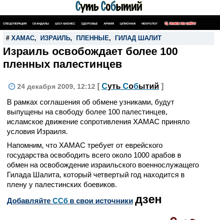
СПЕЦОПЕРАЦИЯ
СКАНДАЛЫ
ШОУ-БИЗНЕС
ЗДОРОВЬЕ
АРМИЯ
ШПИОНАЖ
НЕКРОЛОГ
ПОИСК ПО САЙТУ
#
ХАМАС
,
ИЗРАИЛЬ
,
ПЛЕННЫЕ
,
ГИЛАД ШАЛИТ
Израиль освобождает более 100
пленных палестинцев
[
С
уть
С
о
б
ытий
]
24 декабря 2009, 12:12
В рамках соглашения об обмене узниками, будут
выпущены на свободу более 100 палестинцев,
исламское движение сопротивления ХАМАС приняло
условия Израиля.
Напомним, что ХАМАС требует от еврейского
государства освободить всего около 1000 арабов в
обмен на освобождение израильского военнослужащего
Гилада Шалита,
который четвертый год находится в
плену у палестинских боевиков.
дзен
Добавляйте
CСб
в свои источники