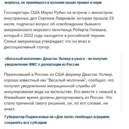
морпеха, не принявшего в колонии наших правил и норм
Госсекретарь США Марко Рубио на встрече с министром
иностранных дел Сергеем Лавровым, которая прошла 23
июля, подписал вопрос об освобождении бывшего
американского морского пехотинца Роберта Гилмана,
который с 2022 года находится в российской тюрьме.
Семья американца утверждает, что он впал в
диссоциативный ступор.
«Веселый молочник» Джастас Уолкер в ужасе - он получил
уведомление ФМС о депортации из России
Переехавший в Россию из США фермер Джастас Уолкер,
хорошо известный как "Веселый молочник", сообщил, что
получил уведомление миграционной службы об
аннулировании вида на жительство. Его вместе с семьей в
ближайшее время должны депортировать из России. Что
стало причиной такого решения, он, по его словам, не
знает.
Губернатор Подмосковья на «Дне поля» пообещал аграриям
сохранить все субсидии