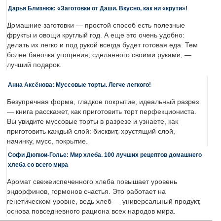
Дарья Близнюк: «Заготовки от Даши. Вкусно, как ни «крути»!
Домашние заготовки — простой способ есть полезные
фрукты и овощи круглый год. А еще это очень удобно:
делать их легко и под рукой всегда будет готовая еда. Тем
более баночка угощения, сделанного своими руками, —
лучший подарок.
Анна Аксёнова: Муссовые торты. Легче легкого!
Безупречная форма, гладкое покрытие, идеальный разрез
— книга расскажет, как приготовить торт перфекциониста.
Вы увидите муссовые торты в разрезе и узнаете, как
приготовить каждый слой: бисквит, хрустящий слой,
начинку, мусс, покрытие.
Софи Дюпюи-Голье: Мир хлеба. 100 лучших рецептов домашнего
хлеба со всего мира
Аромат свежеиспеченного хлеба повышает уровень
эндорфинов, гормонов счастья. Это работает на
генетическом уровне, ведь хлеб — универсальный продукт,
основа повседневного рациона всех народов мира.