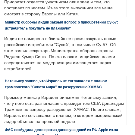
Приоритет отдается участникам олимпиад и тем, кто
поступает по квотам. Из-за этого выпускники все чаще
смотрят в сторону Европы или Китая.
Министр обороны Индии закрыл вопрос о приобретении Су-57:
истребитель покупать не планируют
Индия не намерена в ближайшее время закупать новые
российские истребители "Сухой", в том числе Су-57. Об
этом заявил секретарь Министерства обороны страны
Раджеш Кумар Сингх. По его словам, индийские власти
сосредоточатся на модернизации имеющегося парка
истребителей.
Нетаньяху заявил, что Израиль не соглашался с планом
трамповского "Совета мира" по разоружению ХАМАС
Премьер-министр Израиля Биньямин Нетаньяху заявил,
что у него есть разногласия с президентом США Дональдом
Трампом по вопросу разоружения ХАМАС. По его словам,
Израиль не соглашался с планом, о котором американский
лидер объявил на прошлой неделе.
ФАС возбудила дело против давно ушедшей из РФ Apple из-за