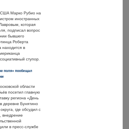
 США Марко Рубио на
нистром иностранных
Лавровым, которая
ля, подписал вопрос
нии бывшего
отинца Роберта
а находится в
американца
ссоциативный ступор.
не поля» пообещал
ии
осковской области
ьёв посетил главную
тавку региона «День
 в деревне Бунятино
округа, где обсудил с
, внедрение
ольственной
щили в пресс-службе