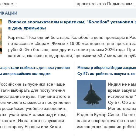
е знает.
правительства Подмосковья.
ИКАЦИИ
Вопреки злопыхателям и критикам, "Колобок" установил 
в день премьеры
Картина "Последний богатырь. Колобок" в день премьеры в Ро
по кассовым сборам. Фильм к 19.00 мск первого дня проката 
рублей. Это больше, чем другие летние релизы 2026 года. Пр
картины, включая предпродажи, превысили 53,7 миллиона руб
чаще стали выбирать для поступления
Министр обороны Индии закрыл
ы или российские колледжи
Су-57: истребитель покупать н
Российские выпускники все чаще
Индия не нам
стали выбирать для поступления
время закупа
иностранные вузы. Причина этого в
истребители "
том числе в сложности поступления
Су-57. Об это
в российские учебные заведения.
Министерства
ется участникам олимпиад и тем,
Раджеш Кумар Сингх. По его
о квотам. Из-за этого выпускники
власти сосредоточатся на м
т в сторону Европы или Китая.
имеющегося парка истребит