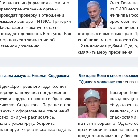
Появилась информация о том, что
Олег Газмано
правоохранительные органы
из СИЗО его 
проводят проверку в отношении
Филиппа Росс
бывшего ректора ГИТИСа Григория
арестован по
Заславского. Накануне стало
мошенничеств
н покидает должность 5 августа. Как
авторских и смежных прав. П
ктор написал заявление об
сообщили, что он погасил бо
бственному желанию.
12 миллионов рублей. Суд, о
смягчить меру пресечения.
 вышла замуж за Николая Сердюкова
Виктория Боня о своем восхожд
"Удивило молчание коллег по ш
В декабре прошлого года Ксения
Бородина получила предложение
Виктория Бон
руки и сердца от своего избранника
назад осущес
Николая Сердюкова. Пара не стала
ей удалось вз
тянуть с оформлением отношений
делилась, с к
естно, они уже расписались.
опасностями 
а в узком кругу. Устроить
на пути к вершине. Однако е
планирует через несколько недель.
практически незамеченным 
представителями шоу-бизнес