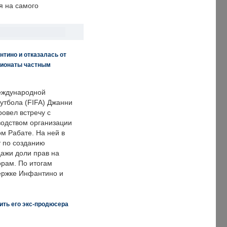
я на самого
нтино и отказалась от
пионаты частным
еждународной
тбола (FIFA) Джанни
овел встречу с
одством организации
м Рабате. На ней в
т по созданию
дажи доли прав на
рам. По итогам
держке Инфантино и
ить его экс-продюсера