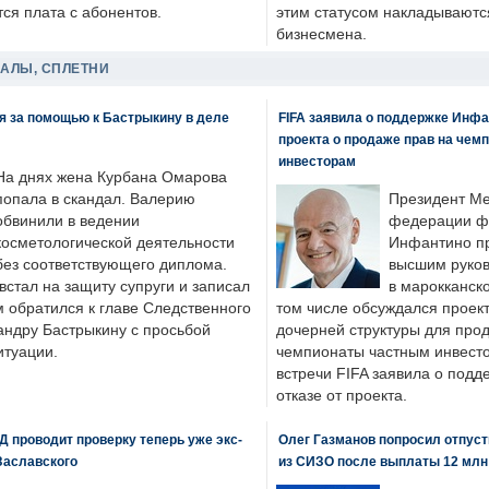
ся плата с абонентов.
этим статусом накладываютс
бизнесмена.
ДАЛЫ, СПЛЕТНИ
я за помощью к Бастрыкину в деле
FIFA заявила о поддержке Инфа
проекта о продаже прав на чем
инвесторам
На днях жена Курбана Омарова
попала в скандал. Валерию
Президент М
обвинили в ведении
федерации фу
косметологической деятельности
Инфантино пр
без соответствующего диплома.
высшим руков
стал на защиту супруги и записал
в марокканско
м обратился к главе Следственного
том числе обсуждался проек
андру Бастрыкину с просьбой
дочерней структуры для про
итуации.
чемпионаты частным инвесто
встречи FIFA заявила о под
отказе от проекта.
 проводит проверку теперь уже экс-
Олег Газманов попросил отпуст
Заславского
из СИЗО после выплаты 12 млн