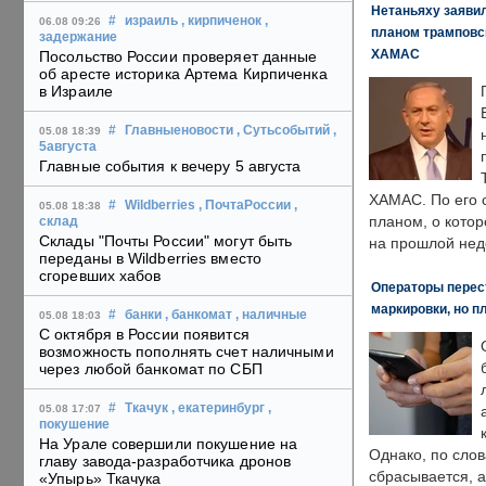
Нетаньяху заявил
#
израиль
, кирпиченок
,
06.08 09:26
планом трамповс
задержание
ХАМАС
Посольство России проверяет данные
об аресте историка Артема Кирпиченка
в Израиле
#
Главныеновости
, Сутьсобытий
,
05.08 18:39
5августа
Главные события к вечеру 5 августа
ХАМАС. По его 
#
Wildberries
, ПочтаРоссии
,
05.08 18:38
планом, о кото
склад
Склады "Почты России" могут быть
на прошлой нед
переданы в Wildberries вместо
сгоревших хабов
Операторы перест
маркировки, но п
#
банки
, банкомат
, наличные
05.08 18:03
С октября в России появится
возможность пополнять счет наличными
через любой банкомат по СБП
#
Ткачук
, екатеринбург
,
05.08 17:07
покушение
На Урале совершили покушение на
Однако, по слов
главу завода-разработчика дронов
сбрасывается, а
«Упырь» Ткачука