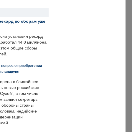
рекорд по сборам уже
ссии установил рекорд
заработал 44,8 миллиона
и этом общие сборы
лей.
 вопрос о приобретении
е планируют
ерена в ближайшее
ть новые российские
Сухой", в том числе
м заявил секретарь
 обороны страны
 словам, индийские
одернизации
елей.