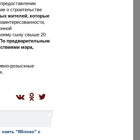
в предоставлении
ие о строительстве
ных жителей, которые
 заинтересованности,
онной
своему сыну свыше 20
По предварительным
ствиями мэра,
ивно-розыскные
я.
ep
 снять "Яблоко" с