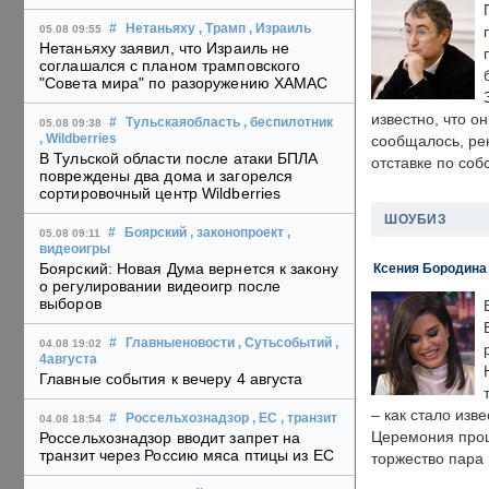
#
Нетаньяху
, Трамп
, Израиль
05.08 09:55
Нетаньяху заявил, что Израиль не
соглашался с планом трамповского
"Совета мира" по разоружению ХАМАС
известно, что о
#
Тульскаяобласть
, беспилотник
05.08 09:38
, Wildberries
сообщалось, ре
В Тульской области после атаки БПЛА
отставке по со
повреждены два дома и загорелся
сортировочный центр Wildberries
ШОУБИЗ
#
Боярский
, законопроект
,
05.08 09:11
видеоигры
Боярский: Новая Дума вернется к закону
Ксения Бородина
о регулировании видеоигр после
выборов
#
Главныеновости
, Сутьсобытий
,
04.08 19:02
4августа
Главные события к вечеру 4 августа
– как стало изв
#
Россельхознадзор
, ЕС
, транзит
04.08 18:54
Церемония прошл
Россельхознадзор вводит запрет на
транзит через Россию мяса птицы из ЕС
торжество пара 