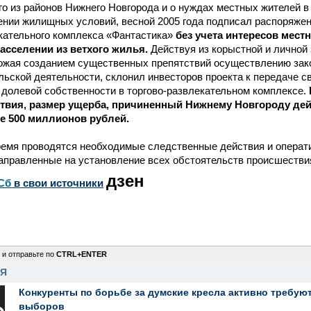
го из районов Нижнего Новгорода и о нуждах местных жителей 
нии жилищных условий, весной 2005 года подписал распоряжен
кательного комплекса «Фантастика»
без учета интересов мест
асселении из ветхого жилья.
Действуя из корыстной и личной
рожая созданием существенных препятствий осуществлению зак
ьской деятельности, склонил инвесторов проекта к передаче 
долевой собственности в торгово-развлекательном комплексе.
твия, размер ущерба, причиненный Нижнему Новгороду дей
е 500 миллионов рублей.
ремя проводятся необходимые следственные действия и операт
аправленные на установление всех обстоятельств происшестви
дзен
Сб
в свои источники
 и отправьте по
CTRL+ENTER
НЯ
Конкуренты по борьбе за думские кресла активно требуют
выборов