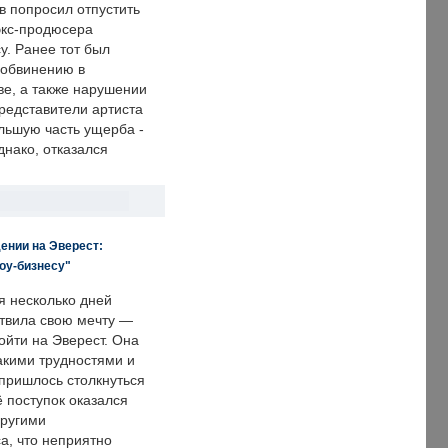
в попросил отпустить
экс-продюсера
у. Ранее тот был
 обвинению в
е, а также нарушении
редставители артиста
льшую часть ущерба -
днако, отказался
ении на Эверест:
оу-бизнесу"
я несколько дней
твила свою мечту —
ойти на Эверест. Она
акими трудностями и
пришлось столкнуться
ё поступок оказался
другими
а, что неприятно