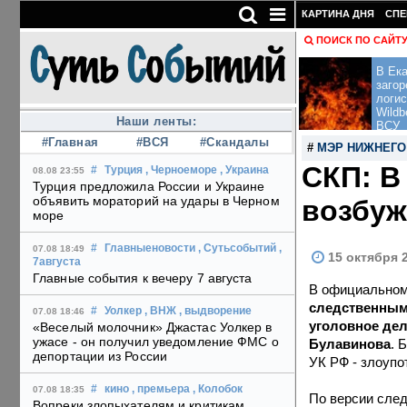
КАРТИНА ДНЯ
СПЕ
ПОИСК ПО САЙТ
В Ека
загор
логис
Wildb
Наши ленты:
ВСУ
#Главная
#ВСЯ
#Скандалы
#
МЭР НИЖНЕГО
СКП: В
#
Турция
, Черноеморе
, Украина
08.08 23:55
Турция предложила России и Украине
объявить мораторий на удары в Черном
возбуж
море
#
Главныеновости
, Сутьсобытий
,
07.08 18:49
15 октября 
7августа
Главные события к вечеру 7 августа
В официальном 
следственным
#
Уолкер
, ВНЖ
, выдворение
07.08 18:46
уголовное де
«Веселый молочник» Джастас Уолкер в
ужасе - он получил уведомление ФМС о
Булавинова
. 
депортации из России
УК РФ - злоуп
#
кино
, премьера
, Колобок
07.08 18:35
По версии след
Вопреки злопыхателям и критикам,