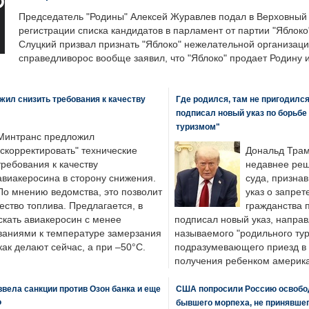
Председатель "Родины" Алексей Журавлев подал в Верховный 
регистрации списка кандидатов в парламент от партии "Яблок
Слуцкий призвал признать "Яблоко" нежелательной организаци
справедливорос вообще заявил, что "Яблоко" продает Родину 
ил снизить требования к качеству
Где родился, там не пригодилс
подписал новый указ по борьбе
туризмом"
Минтранс предложил
"скорректировать" технические
Дональд Трам
требования к качеству
недавнее реш
авиакеросина в сторону снижения.
суда, призна
По мнению ведомства, это позволит
указ о запрет
ество топлива. Предлагается, в
гражданства 
скать авиакеросин с менее
подписал новый указ, направ
ваниями к температуре замерзания
называемого "родильного тур
 как делают сейчас, а при –50°C.
подразумевающего приезд в 
получения ребенком америка
вела санкции против Озон банка и еще
США попросили Россию освобо
Ф
бывшего морпеха, не принявшег