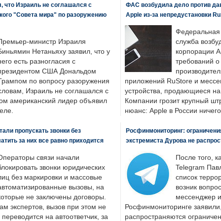
, что Израиль не соглашался с
ФАС возбудила дело против да
кого "Совета мира" по разоружению
Apple из-за непредустановки Ru
Федеральная
Премьер-министр Израиля
служба возбу
Биньямин Нетаньяху заявил, что у
корпорации A
него есть разногласия с
требований о
президентом США Дональдом
производител
Трампом по вопросу разоружения
приложений RuStore и месс
словам, Израиль не соглашался с
устройства, продающиеся на
ром американский лидер объявил
Компании грозит крупный штр
еле.
нюанс: Apple в России ничего
али пропускать звонки без
Росфинмониторинг: ограничения
латить за них все равно приходится
экстремиста Дурова не распрос
Операторы связи начали
После того, к
блокировать звонки юридических
Telegram Пав
лиц без маркировки и массовые
список террор
автоматизированные вызовы, на
возник вопрос
которые не заключены договоры.
мессенджер и
ам экспертов, вызов при этом не
Росфинмониторинге заявили, 
 переводится на автоответчик, за
распространяются ограничени