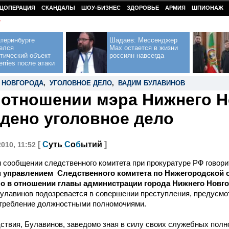
ЦОПЕРАЦИЯ
СКАНДАЛЫ
ШОУ-БИЗНЕС
ЗДОРОВЬЕ
АРМИЯ
ШПИОНАЖ
У
теринбурге
Шадаев: Мессенджер
елся
Max остается в жизни
тический объект
россиян навсегда
erries после атаки
 НОВГОРОДА
,
УГОЛОВНОЕ ДЕЛО
,
ВАДИМ БУЛАВИНОВ
 отношении мэра Нижнего 
дено уголовное дело
[
С
уть
С
о
б
ытий
]
2010, 11:52
сообщении следственного комитета при прокуратуре РФ говорит
 управлением Следственного комитета по Нижегородской 
ло в отношении главы администрации города Нижнего Новг
Булавинов подозревается в совершении преступления, предусмотр
отребление должностными полномочиями.
ствия, Булавинов, заведомо зная в силу своих служебных полн