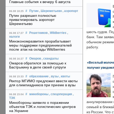
Главные события к вечеру 6 августа
#
Путин
, Шереметьево
, аэропорт
06.08 18:25
Путин разрешил полностью
приватизировать аэропорт
Шереметьево
шесть судов. По
#
Решетников
, Wildberries
,
06.08 17:27
банк. Там заяви
налоги
Минэкономразвития прорабатывает
обычном режиме
меры поддержки предпринимателей
работу.
после атак на склады Wildberries
#
Омаров
, скандалы
06.08 16:27
«Веселый молочни
Омаров обратился за помощью к
Бастрыкину в деле своей супруги
получил уведомл
#
образование
, вузы
, квоты
06.08 15:33
Ректор МГИМО предложил ввести квоты
для олимпиадников при приеме в вузы
#
минобороны
, спецоперация
,
06.08 15:04
ТЭК
аннулировании в
Минобороны заявило о поражении
объектов ТЭК и логистических центров
семьей в ближа
на Украине
из России. Что 