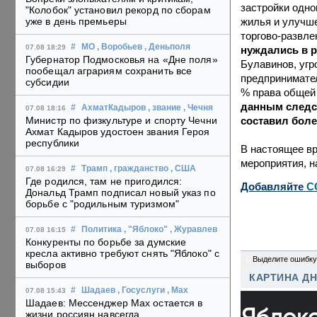
застройки одно
"Колобок" установил рекорд по сборам
жилья и улучше
уже в день премьеры
торгово-развле
#
МО
, Воробьев
, Деньполя
07.08 18:29
нуждались в р
Губернатор Подмосковья на «Дне поля»
Булавинов, уг
пообещал аграриям сохранить все
предпринимател
субсидии
% права общей 
данным следс
#
АхматКадыров
, звание
, Чечня
07.08 18:16
составил боле
Министр по физкультуре и спорту Чечни
Ахмат Кадыров удостоен звания Героя
республики
В настоящее в
мероприятия, н
#
Трамп
, гражданство
, США
07.08 16:29
Где родился, там не пригодился:
Добавляйте
C
Дональд Трамп подписал новый указ по
борьбе с "родильным туризмом"
#
Политика
, "Яблоко"
, Журавлев
07.08 16:15
Конкуренты по борьбе за думские
кресла активно требуют снять "Яблоко" с
0
Выделите ошибку
выборов
КАРТИНА Д
#
Шадаев
, Госуслуги
, Max
07.08 15:43
Шадаев: Мессенджер Max остается в
жизни россиян навсегда