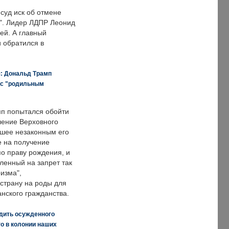
суд иск об отмене
о". Лидер ЛДПР Леонид
ей. А главный
и обратился в
я: Дональд Трамп
 с "родильным
п попытался обойти
ение Верховного
вшее незаконным его
е на получение
по праву рождения, и
ленный на запрет так
изма",
страну на роды для
нского гражданства.
дить осужденного
о в колонии наших