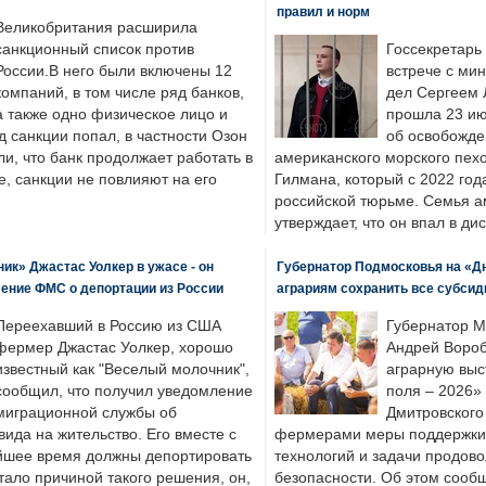
правил и норм
Великобритания расширила
санкционный список против
Госсекретарь
России.В него были включены 12
встрече с ми
компаний, в том числе ряд банков,
дел Сергеем 
а также одно физическое лицо и
прошла 23 ию
д санкции попал, в частности Озон
об освобожде
ли, что банк продолжает работать в
американского морского пех
, санкции не повлияют на его
Гилмана, который с 2022 год
российской тюрьме. Семья 
утверждает, что он впал в ди
к» Джастас Уолкер в ужасе - он
Губернатор Подмосковья на «Д
ение ФМС о депортации из России
аграриям сохранить все субсид
Переехавший в Россию из США
Губернатор М
фермер Джастас Уолкер, хорошо
Андрей Вороб
известный как "Веселый молочник",
аграрную выс
сообщил, что получил уведомление
поля – 2026»
миграционной службы об
Дмитровского 
ида на жительство. Его вместе с
фермерами меры поддержки
йшее время должны депортировать
технологий и задачи продов
стало причиной такого решения, он,
безопасности. Об этом сооб