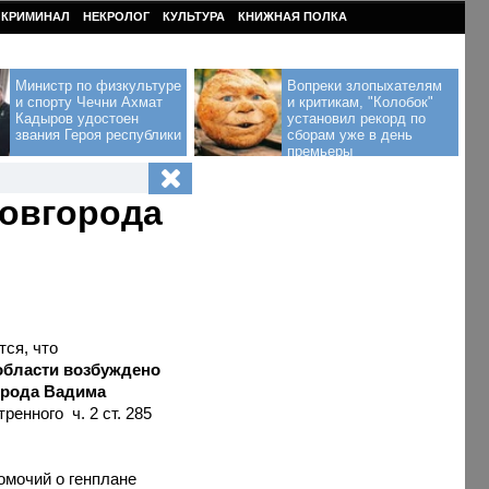
КРИМИНАЛ
НЕКРОЛОГ
КУЛЬТУРА
КНИЖНАЯ ПОЛКА
Министр по физкультуре
Вопреки злопыхателям
и спорту Чечни Ахмат
и критикам, "Колобок"
Кадыров удостоен
установил рекорд по
звания Героя республики
сборам уже в день
премьеры
Новгорода
ся, что
области возбуждено
орода Вадима
енного ч. 2 ст. 285
омочий о генплане