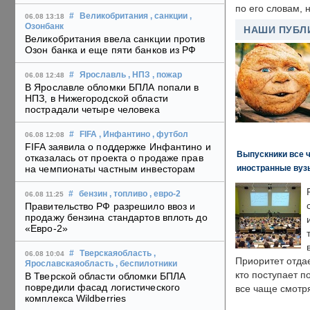
по его словам, н
#
Великобритания
, санкции
,
06.08 13:18
Озонбанк
НАШИ ПУБЛ
Великобритания ввела санкции против
Озон банка и еще пяти банков из РФ
#
Ярославль
, НПЗ
, пожар
06.08 12:48
В Ярославле обломки БПЛА попали в
НПЗ, в Нижегородской области
пострадали четыре человека
#
FIFA
, Инфантино
, футбол
06.08 12:08
FIFA заявила о поддержке Инфантино и
Выпускники все 
отказалась от проекта о продаже прав
иностранные вуз
на чемпионаты частным инвесторам
#
бензин
, топливо
, евро-2
06.08 11:25
Правительство РФ разрешило ввоз и
продажу бензина стандартов вплоть до
«Евро-2»
#
Тверскаяобласть
,
06.08 10:04
Приоритет отда
Ярославскаяобласть
, беспилотники
кто поступает п
В Тверской области обломки БПЛА
повредили фасад логистического
все чаще смотря
комплекса Wildberries