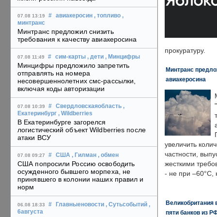
#
авиакеросин
, топливо
,
07.08 13:19
минтранс
Минтранс предложил снизить
требования к качеству авиакеросина
прокуратуру.
#
сим-карты
, дети
, Минцифры
07.08 11:49
Минцифры предложило запретить
Минтранс предлож
отправлять на номера
авиакеросина
несовершеннолетних смс-рассылки,
включая коды авторизации
#
Свердловскаяобласть
,
07.08 10:39
Екатеринбург
, Wildberries
В Екатеринбурге загорелся
логистический объект Wildberries после
атаки ВСУ
увеличить колич
частности, выпу
#
США
, Гилман
, обмен
07.08 09:27
США попросили Россию освободить
жесткими требо
осужденного бывшего морпеха, не
- не при –60°C,
принявшего в колонии наших правил и
норм
Великобритания в
#
Главныеновости
, Сутьсобытий
,
06.08 18:33
6августа
пяти банков из Р