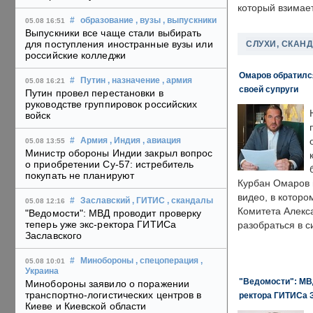
который взимает
#
образование
, вузы
, выпускники
05.08 16:51
Выпускники все чаще стали выбирать
для поступления иностранные вузы или
СЛУХИ, СКАН
российские колледжи
Омаров обратилс
#
Путин
, назначение
, армия
05.08 16:21
своей супруги
Путин провел перестановки в
руководстве группировок российских
войск
#
Армия
, Индия
, авиация
05.08 13:55
Министр обороны Индии закрыл вопрос
о приобретении Су-57: истребитель
покупать не планируют
Курбан Омаров в
видео, в которо
#
Заславский
, ГИТИС
, скандалы
05.08 12:16
Комитета Алекс
"Ведомости": МВД проводит проверку
теперь уже экс-ректора ГИТИСа
разобраться в с
Заславского
#
Минобороны
, спецоперация
,
05.08 10:01
Украина
"Ведомости": МВД
Минобороны заявило о поражении
транспортно-логистических центров в
ректора ГИТИСа 
Киеве и Киевской области