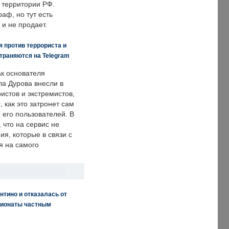
 территории РФ.
аф, но тут есть
 и не продает.
 против террориста и
траняются на Telegram
ак основателя
ла Дурова внесли в
истов и экстремистов,
, как это затронет сам
 его пользователей. В
что на сервис не
я, которые в связи с
я на самого
нтино и отказалась от
пионаты частным