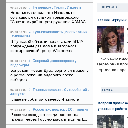
ШОУБИЗ
#
Нетаньяху
, Трамп
, Израиль
05.08 09:55
Нетаньяху заявил, что Израиль не
соглашался с планом трамповского
Ксения Бородина
"Совета мира" по разоружению ХАМАС
#
Тульскаяобласть
, беспилотник
05.08 09:38
, Wildberries
В Тульской области после атаки БПЛА
повреждены два дома и загорелся
сортировочный центр Wildberries
– как стало изв
#
Боярский
, законопроект
,
05.08 09:11
Церемония прошл
видеоигры
торжество пара 
Боярский: Новая Дума вернется к закону
о регулировании видеоигр после
выборов
#
Главныеновости
, Сутьсобытий
,
НАУКА
04.08 19:02
4августа
Главные события к вечеру 4 августа
Вопреки прогноза
участие в работе 
#
Россельхознадзор
, ЕС
, транзит
04.08 18:54
Россельхознадзор вводит запрет на
транзит через Россию мяса птицы из ЕС