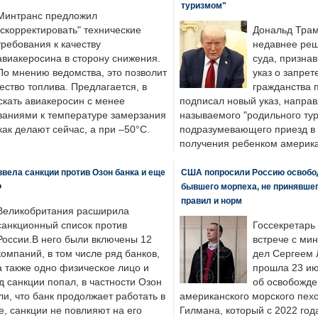
туризмом"
Минтранс предложил
"скорректировать" технические
Дональд Трам
требования к качеству
недавнее реш
авиакеросина в сторону снижения.
суда, призна
По мнению ведомства, это позволит
указ о запрет
ество топлива. Предлагается, в
гражданства 
скать авиакеросин с менее
подписал новый указ, направ
ваниями к температуре замерзания
называемого "родильного тур
 как делают сейчас, а при –50°C.
подразумевающего приезд в 
получения ребенком америка
вела санкции против Озон банка и еще
США попросили Россию освобо
Ф
бывшего морпеха, не принявшег
правил и норм
Великобритания расширила
санкционный список против
Госсекретарь
России.В него были включены 12
встрече с ми
компаний, в том числе ряд банков,
дел Сергеем 
а также одно физическое лицо и
прошла 23 ию
д санкции попал, в частности Озон
об освобожде
ли, что банк продолжает работать в
американского морского пех
, санкции не повлияют на его
Гилмана, который с 2022 год