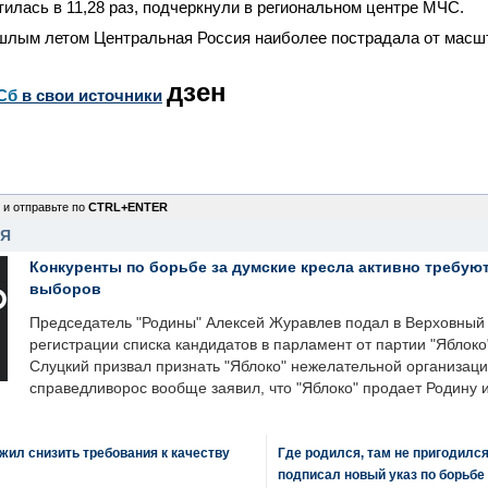
илась в 11,28 раз, подчеркнули в региональном центре МЧС.
шлым летом Центральная Россия наиболее пострадала от мас
дзен
Сб
в свои источники
 и отправьте по
CTRL+ENTER
НЯ
Конкуренты по борьбе за думские кресла активно требуют
выборов
Председатель "Родины" Алексей Журавлев подал в Верховный 
регистрации списка кандидатов в парламент от партии "Яблок
Слуцкий призвал признать "Яблоко" нежелательной организаци
справедливорос вообще заявил, что "Яблоко" продает Родину 
ил снизить требования к качеству
Где родился, там не пригодилс
подписал новый указ по борьбе