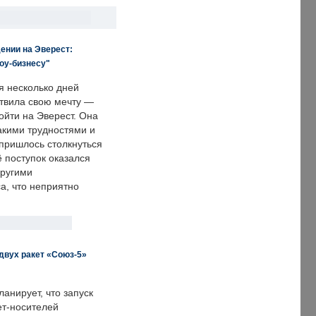
ении на Эверест:
оу-бизнесу"
я несколько дней
твила свою мечту —
ойти на Эверест. Она
акими трудностями и
пришлось столкнуться
ё поступок оказался
другими
а, что неприятно
двух ракет «Союз-5»
анирует, что запуск
ет-носителей