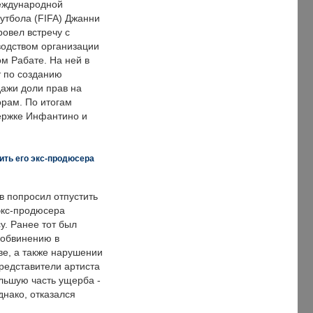
еждународной
тбола (FIFA) Джанни
овел встречу с
одством организации
м Рабате. На ней в
т по созданию
дажи доли прав на
рам. По итогам
держке Инфантино и
ить его экс-продюсера
в попросил отпустить
экс-продюсера
у. Ранее тот был
 обвинению в
е, а также нарушении
редставители артиста
льшую часть ущерба -
днако, отказался