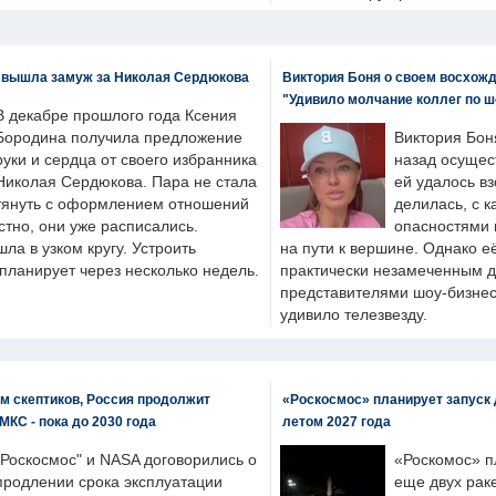
 вышла замуж за Николая Сердюкова
Виктория Боня о своем восхожд
"Удивило молчание коллег по ш
В декабре прошлого года Ксения
Бородина получила предложение
Виктория Бон
руки и сердца от своего избранника
назад осущес
Николая Сердюкова. Пара не стала
ей удалось вз
тянуть с оформлением отношений
делилась, с к
естно, они уже расписались.
опасностями 
а в узком кругу. Устроить
на пути к вершине. Однако е
планирует через несколько недель.
практически незамеченным 
представителями шоу-бизнес
удивило телезвезду.
м скептиков, Россия продолжит
«Роскосмос» планирует запуск 
МКС - пока до 2030 года
летом 2027 года
"Роскосмос" и NASA договорились о
«Роскомос» пл
продлении срока эксплуатации
еще двух рак