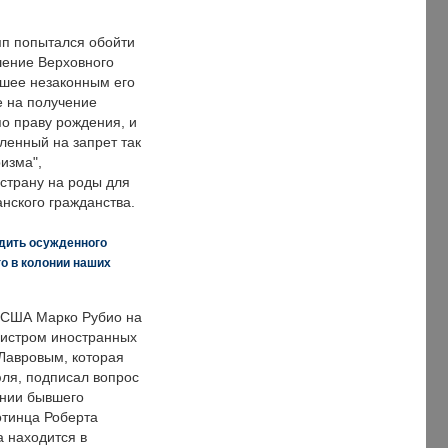
п попытался обойти
ение Верховного
вшее незаконным его
е на получение
по праву рождения, и
ленный на запрет так
изма",
страну на роды для
нского гражданства.
дить осужденного
о в колонии наших
 США Марко Рубио на
нистром иностранных
Лавровым, которая
ля, подписал вопрос
нии бывшего
отинца Роберта
а находится в