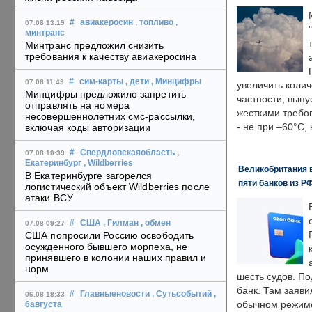
#
авиакеросин
, топливо
,
07.08 13:19
минтранс
Минтранс предложил снизить
требования к качеству авиакеросина
#
сим-карты
, дети
, Минцифры
07.08 11:49
увеличить колич
Минцифры предложило запретить
частности, выпу
отправлять на номера
жесткими требо
несовершеннолетних смс-рассылки,
- не при –60°C,
включая коды авторизации
#
Свердловскаяобласть
,
07.08 10:39
Екатеринбург
, Wildberries
Великобритания в
В Екатеринбурге загорелся
пяти банков из Р
логистический объект Wildberries после
атаки ВСУ
#
США
, Гилман
, обмен
07.08 09:27
США попросили Россию освободить
осужденного бывшего морпеха, не
принявшего в колонии наших правил и
норм
шесть судов. По
банк. Там заяви
#
Главныеновости
, Сутьсобытий
,
06.08 18:33
обычном режиме
6августа