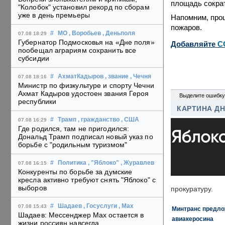
площадь сократ
"Колобок" установил рекорд по сборам
уже в день премьеры
Напомним, про
пожаров.
#
МО
, Воробьев
, Деньполя
07.08 18:29
Губернатор Подмосковья на «Дне поля»
Добавляйте
C
пообещал аграриям сохранить все
субсидии
#
АхматКадыров
, звание
, Чечня
07.08 18:16
Министр по физкультуре и спорту Чечни
Ахмат Кадыров удостоен звания Героя
0
Выделите ошибку
республики
КАРТИНА Д
#
Трамп
, гражданство
, США
07.08 16:29
Где родился, там не пригодился:
Дональд Трамп подписал новый указ по
борьбе с "родильным туризмом"
#
Политика
, "Яблоко"
, Журавлев
07.08 16:15
Конкуренты по борьбе за думские
кресла активно требуют снять "Яблоко" с
выборов
прокуратуру.
#
Шадаев
, Госуслуги
, Max
07.08 15:43
Минтранс предлож
Шадаев: Мессенджер Max остается в
авиакеросина
жизни россиян навсегда