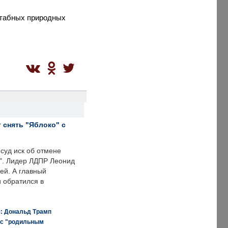
штабных природных
 снять "Яблоко" с
суд иск об отмене
о". Лидер ЛДПР Леонид
ей. А главный
и обратился в
я: Дональд Трамп
 с "родильным