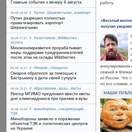
Главные события к вечеру 6 августа
работу.
#
Путин
, Шереметьево
, аэропорт
06.08 18:25
Путин разрешил полностью
«Веселый молочни
приватизировать аэропорт
получил уведомл
Шереметьево
#
Решетников
, Wildberries
,
06.08 17:27
налоги
Минэкономразвития прорабатывает
меры поддержки предпринимателей
после атак на склады Wildberries
аннулировании в
#
Омаров
, скандалы
06.08 16:27
семьей в ближа
Омаров обратился за помощью к
Бастрыкину в деле своей супруги
из России. Что 
по его словам, н
#
образование
, вузы
, квоты
06.08 15:33
НАШИ ПУБЛ
Ректор МГИМО предложил ввести квоты
для олимпиадников при приеме в вузы
#
минобороны
, спецоперация
,
06.08 15:04
ТЭК
Минобороны заявило о поражении
объектов ТЭК и логистических центров
на Украине