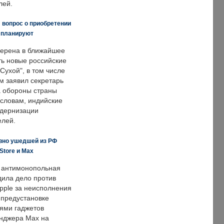
лей.
 вопрос о приобретении
е планируют
ерена в ближайшее
ть новые российские
Сухой", в том числе
м заявил секретарь
 обороны страны
 словам, индийские
одернизации
елей.
вно ушедшей из РФ
Store и Max
 антимонопольная
дила дело против
pple за неисполнения
 предустановке
ями гаджетов
енджера Max на