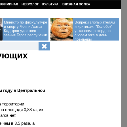
КРИМИНАЛ
НЕКРОЛОГ
КУЛЬТУРА
КНИЖНАЯ ПОЛКА
Министр по физкультуре
Вопреки злопыхателям
и спорту Чечни Ахмат
и критикам, "Колобок"
Кадыров удостоен
установил рекорд по
звания Героя республики
сборам уже в день
премьеры
вующих
м году в Центральной
а территории
а площади 0,88 га, из
гов нет.
чем в 3,5 раза, а