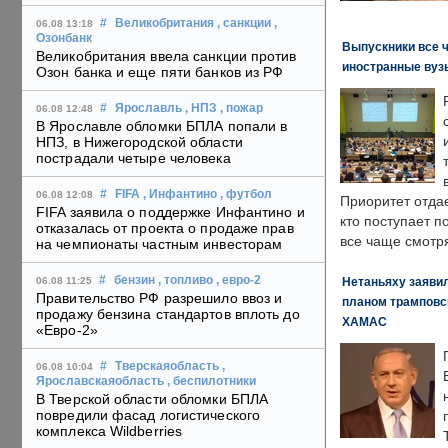
#
Великобритания
, санкции
,
06.08 13:18
Озонбанк
Выпускники все 
Великобритания ввела санкции против
иностранные вуз
Озон банка и еще пяти банков из РФ
#
Ярославль
, НПЗ
, пожар
06.08 12:48
В Ярославле обломки БПЛА попали в
НПЗ, в Нижегородской области
пострадали четыре человека
#
FIFA
, Инфантино
, футбол
06.08 12:08
Приоритет отда
FIFA заявила о поддержке Инфантино и
кто поступает п
отказалась от проекта о продаже прав
все чаще смотря
на чемпионаты частным инвесторам
#
бензин
, топливо
, евро-2
Нетаньяху заявил
06.08 11:25
Правительство РФ разрешило ввоз и
планом трамповс
продажу бензина стандартов вплоть до
ХАМАС
«Евро-2»
#
Тверскаяобласть
,
06.08 10:04
Ярославскаяобласть
, беспилотники
В Тверской области обломки БПЛА
повредили фасад логистического
комплекса Wildberries