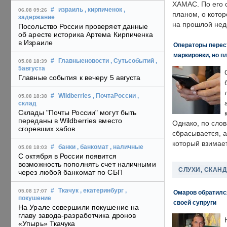
ХАМАС. По его 
#
израиль
, кирпиченок
,
06.08 09:26
планом, о кото
задержание
на прошлой нед
Посольство России проверяет данные
об аресте историка Артема Кирпиченка
в Израиле
Операторы перест
маркировки, но п
#
Главныеновости
, Сутьсобытий
,
05.08 18:39
5августа
Главные события к вечеру 5 августа
#
Wildberries
, ПочтаРоссии
,
05.08 18:38
склад
Склады "Почты России" могут быть
переданы в Wildberries вместо
Однако, по слов
сгоревших хабов
сбрасывается, а
который взимает
#
банки
, банкомат
, наличные
05.08 18:03
С октября в России появится
возможность пополнять счет наличными
СЛУХИ, СКАН
через любой банкомат по СБП
#
Ткачук
, екатеринбург
,
05.08 17:07
Омаров обратилс
покушение
своей супруги
На Урале совершили покушение на
главу завода-разработчика дронов
«Упырь» Ткачука