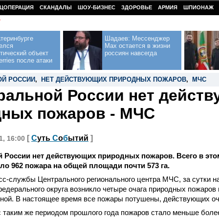
ЦОПЕРАЦИЯ
СКАНДАЛЫ
ШОУ-БИЗНЕС
ЗДОРОВЬЕ
АРМИЯ
ШПИОНАЖ
У
теринбурге
Шадаев: Мессенджер
елся
Max остается в жизни
тический объект
россиян навсегда
erries после атаки
ОЙ РОССИИ
,
НЕТ ДЕЙСТВУЮЩИХ ПРИРОДНЫХ ПОЖАРОВ
,
МЧС
ральной России нет дейст
ных пожаров - МЧС
[
С
уть
С
о
б
ытий
]
1, 16:00
 России нет действующих природных пожаров. Всего в это
ло 962 пожара на общей площади почти 573 га.
с-службы Центрального регионального центра МЧС, за сутки н
едерального округа возникло четыре очага природных пожаров н
ной. В настоящее время все пожары потушены, действующих оча
 таким же периодом прошлого года пожаров стало меньше более 