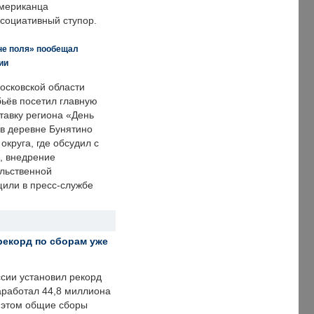
американца
ссоциативный ступор.
не поля» пообещал
ии
осковской области
ьёв посетил главную
тавку региона «День
 в деревне Бунятино
округа, где обсудил с
, внедрение
ольственной
щили в пресс-службе
рекорд по сборам уже
ссии установил рекорд
заработал 44,8 миллиона
и этом общие сборы