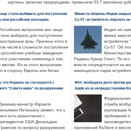
картины, включая предпродажи, превысили 53,7 миллиона руб
чаще стали выбирать для поступления
Министр обороны Индии закрыл
ы или российские колледжи
Су-57: истребитель покупать н
Российские выпускники все чаще
Индия не нам
стали выбирать для поступления
время закупа
иностранные вузы. Причина этого в
истребители "
том числе в сложности поступления
Су-57. Об это
в российские учебные заведения.
Министерства
ется участникам олимпиад и тем,
Раджеш Кумар Сингх. По его
о квотам. Из-за этого выпускники
власти сосредоточатся на м
т в сторону Европы или Китая.
имеющегося парка истребит
, что Израиль не соглашался с
ФАС возбудила дело против да
кого "Совета мира" по разоружению
Apple из-за непредустановки Ru
Федеральная
Премьер-министр Израиля
служба возбу
Биньямин Нетаньяху заявил, что у
корпорации A
него есть разногласия с
требований о
президентом США Дональдом
производител
Трампом по вопросу разоружения
приложений RuStore и месс