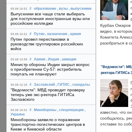
#
образование
, вузы
, выпускники
05.08 16:51
Выпускники все чаще стали выбирать
для поступления иностранные вузы или
российские колледжи
Курбан Омаров в
видео, в которо
#
Путин
, назначение
, армия
05.08 16:21
Комитета Алекс
Путин провел перестановки в
разобраться в с
руководстве группировок российских
войск
#
Армия
, Индия
, авиация
05.08 13:55
Министр обороны Индии закрыл вопрос
"Ведомости": МВД
о приобретении Су-57: истребитель
ректора ГИТИСа 
покупать не планируют
#
Заславский
, ГИТИС
, скандалы
05.08 12:16
"Ведомости": МВД проводит проверку
теперь уже экс-ректора ГИТИСа
Заславского
#
Минобороны
, спецоперация
,
05.08 10:01
известно, что о
Украина
сообщалось, ре
Минобороны заявило о поражении
отставке по со
транспортно-логистических центров в
Киеве и Киевской области