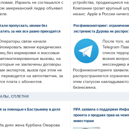
словам, Израиль не соглашался с
устройства, продающиеся на
ром американский лидер объявил
Компании грозит крупный штр
еле.
нюанс: Apple в России ничего
али пропускать звонки без
Росфинмониторинг: ограничения
латить за них все равно приходится
экстремиста Дурова не распрос
Операторы связи начали
После того, к
блокировать звонки юридических
Telegram Пав
лиц без маркировки и массовые
список террор
автоматизированные вызовы, на
возник вопрос
которые не заключены договоры.
мессенджер и
ам экспертов, вызов при этом не
Росфинмониторинге заявили, 
 переводится на автоответчик, за
распространяются ограничени
ся плата с абонентов.
этим статусом накладываютс
бизнесмена.
ДАЛЫ, СПЛЕТНИ
я за помощью к Бастрыкину в деле
FIFA заявила о поддержке Инфа
проекта о продаже прав на чем
инвесторам
На днях жена Курбана Омарова