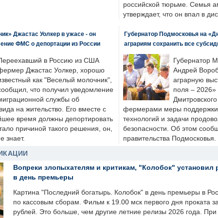
российской тюрьме. Семья 
утверждает, что он впал в ди
к» Джастас Уолкер в ужасе - он
Губернатор Подмосковья на «Д
ение ФМС о депортации из России
аграриям сохранить все субсид
Переехавший в Россию из США
Губернатор М
фермер Джастас Уолкер, хорошо
Андрей Вороб
известный как "Веселый молочник",
аграрную выс
сообщил, что получил уведомление
поля – 2026»
миграционной службы об
Дмитровского 
ида на жительство. Его вместе с
фермерами меры поддержки
йшее время должны депортировать
технологий и задачи продов
стало причиной такого решения, он,
безопасности. Об этом сооб
е знает.
правительства Подмосковья.
ИКАЦИИ
Вопреки злопыхателям и критикам, "Колобок" установил 
в день премьеры
Картина "Последний богатырь. Колобок" в день премьеры в Ро
по кассовым сборам. Фильм к 19.00 мск первого дня проката 
рублей. Это больше, чем другие летние релизы 2026 года. Пр