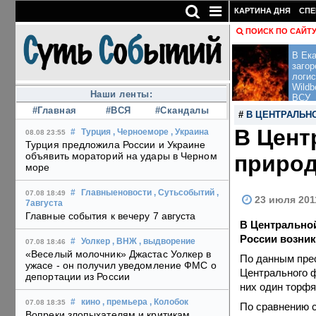
КАРТИНА ДНЯ
СПЕ
ПОИСК ПО САЙТ
В Ека
загор
логис
Wildb
Наши ленты:
ВСУ
#Главная
#ВСЯ
#Скандалы
#
В ЦЕНТРАЛЬН
В Цент
#
Турция
, Черноеморе
, Украина
08.08 23:55
Турция предложила России и Украине
объявить мораторий на удары в Черном
природ
море
#
Главныеновости
, Сутьсобытий
,
07.08 18:49
23 июля 201
7августа
Главные события к вечеру 7 августа
В Центральной
России возник
#
Уолкер
, ВНЖ
, выдворение
07.08 18:46
«Веселый молочник» Джастас Уолкер в
По данным прес
ужасе - он получил уведомление ФМС о
Центрального ф
депортации из России
них один торфя
#
кино
, премьера
, Колобок
07.08 18:35
По сравнению с
Вопреки злопыхателям и критикам,