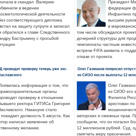
попала в скандал. Валерию
Президент М
обвинили в ведении
федерации фу
косметологической деятельности
Инфантино пр
без соответствующего диплома.
высшим руков
стал на защиту супруги и записал
в марокканско
м обратился к главе Следственного
том числе обсуждался проек
андру Бастрыкину с просьбой
дочерней структуры для про
итуации.
чемпионаты частным инвесто
встречи FIFA заявила о под
отказе от проекта.
 проводит проверку теперь уже экс-
Олег Газманов попросил отпуст
Заславского
из СИЗО после выплаты 12 млн
Появилась информация о том, что
Олег Газмано
правоохранительные органы
из СИЗО его 
проводят проверку в отношении
Филиппа Росс
бывшего ректора ГИТИСа Григория
арестован по
Заславского. Накануне стало
мошенничеств
н покидает должность 5 августа. Как
авторских и смежных прав. П
ктор написал заявление об
сообщили, что он погасил бо
бственному желанию.
12 миллионов рублей. Суд, о
смягчить меру пресечения.