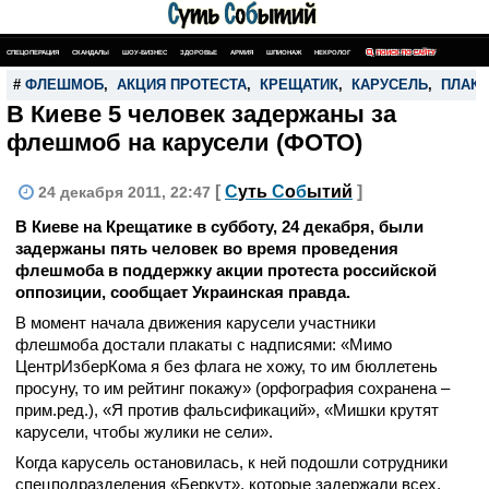
СПЕЦОПЕРАЦИЯ
СКАНДАЛЫ
ШОУ-БИЗНЕС
ЗДОРОВЬЕ
АРМИЯ
ШПИОНАЖ
НЕКРОЛОГ
ПОИСК ПО САЙТУ
#
ФЛЕШМОБ
,
АКЦИЯ ПРОТЕСТА
,
КРЕЩАТИК
,
КАРУСЕЛЬ
,
ПЛАК
В Киеве 5 человек задержаны за
флешмоб на карусели (ФОТО)
[
С
уть
С
о
б
ытий
]
24 декабря 2011, 22:47
В Киеве на Крещатике в субботу, 24 декабря, были
задержаны пять человек во время проведения
флешмоба в поддержку акции протеста российской
оппозиции, сообщает Украинская правда.
В момент начала движения карусели участники
флешмоба достали плакаты с надписями: «Мимо
ЦентрИзберКома я без флага не хожу, то им бюллетень
просуну, то им рейтинг покажу» (орфография сохранена –
прим.ред.), «Я против фальсификаций», «Мишки крутят
карусели, чтобы жулики не сели».
Когда карусель остановилась, к ней подошли сотрудники
спецподразделения «Беркут», которые задержали всех,