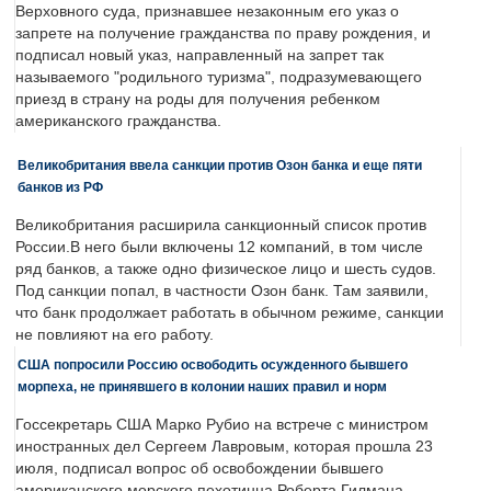
Верховного суда, признавшее незаконным его указ о
запрете на получение гражданства по праву рождения, и
подписал новый указ, направленный на запрет так
называемого "родильного туризма", подразумевающего
приезд в страну на роды для получения ребенком
американского гражданства.
Великобритания ввела санкции против Озон банка и еще пяти
банков из РФ
Великобритания расширила санкционный список против
России.В него были включены 12 компаний, в том числе
ряд банков, а также одно физическое лицо и шесть судов.
Под санкции попал, в частности Озон банк. Там заявили,
что банк продолжает работать в обычном режиме, санкции
не повлияют на его работу.
США попросили Россию освободить осужденного бывшего
морпеха, не принявшего в колонии наших правил и норм
Госсекретарь США Марко Рубио на встрече с министром
иностранных дел Сергеем Лавровым, которая прошла 23
июля, подписал вопрос об освобождении бывшего
американского морского пехотинца Роберта Гилмана,