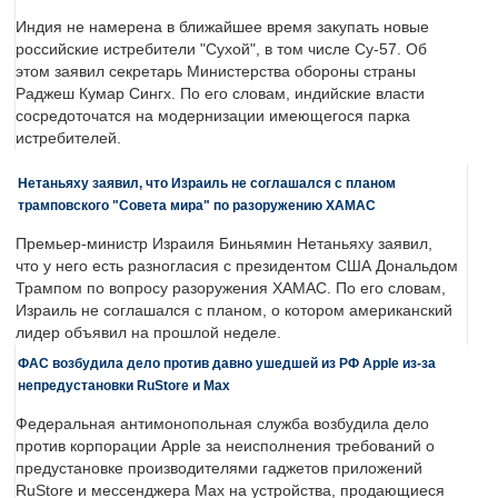
Индия не намерена в ближайшее время закупать новые
российские истребители "Сухой", в том числе Су-57. Об
этом заявил секретарь Министерства обороны страны
Раджеш Кумар Сингх. По его словам, индийские власти
сосредоточатся на модернизации имеющегося парка
истребителей.
Нетаньяху заявил, что Израиль не соглашался с планом
трамповского "Совета мира" по разоружению ХАМАС
Премьер-министр Израиля Биньямин Нетаньяху заявил,
что у него есть разногласия с президентом США Дональдом
Трампом по вопросу разоружения ХАМАС. По его словам,
Израиль не соглашался с планом, о котором американский
лидер объявил на прошлой неделе.
ФАС возбудила дело против давно ушедшей из РФ Apple из-за
непредустановки RuStore и Max
Федеральная антимонопольная служба возбудила дело
против корпорации Apple за неисполнения требований о
предустановке производителями гаджетов приложений
RuStore и мессенджера Max на устройства, продающиеся