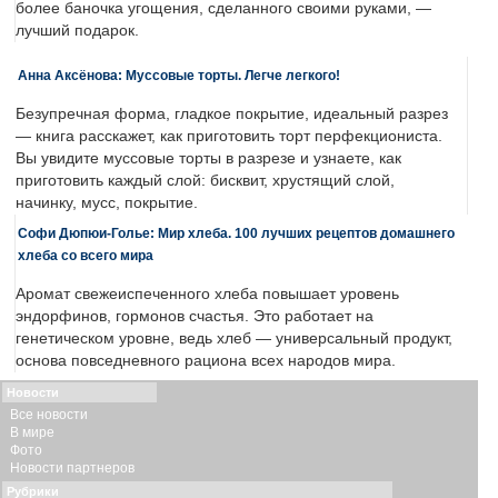
более баночка угощения, сделанного своими руками, —
лучший подарок.
Анна Аксёнова: Муссовые торты. Легче легкого!
Безупречная форма, гладкое покрытие, идеальный разрез
— книга расскажет, как приготовить торт перфекциониста.
Вы увидите муссовые торты в разрезе и узнаете, как
приготовить каждый слой: бисквит, хрустящий слой,
начинку, мусс, покрытие.
Софи Дюпюи-Голье: Мир хлеба. 100 лучших рецептов домашнего
хлеба со всего мира
Аромат свежеиспеченного хлеба повышает уровень
эндорфинов, гормонов счастья. Это работает на
генетическом уровне, ведь хлеб — универсальный продукт,
основа повседневного рациона всех народов мира.
Новости
Все новости
В мире
Фото
Новости партнеров
Рубрики