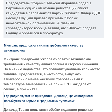
Председатель "Родины" Алексей Журавлев подал в
Верховный суд иск об отмене регистрации списка
кандидатов в парламент от партии "Яблоко". Лидер ЛДПР
Леонид Слуцкий призвал признать "Яблоко"
нежелательной организацией. А главный
справедливорос вообще заявил, что "Яблоко" продает
Родину и обратился в прокуратуру.
Минтранс предложил снизить требования к качеству
авиакеросина
Минтранс предложил "скорректировать" технические
требования к качеству авиакеросина в сторону снижения.
По мнению ведомства, это позволит увеличить количество
топлива. Предлагается, в частности, выпускать
авиакеросин с менее жесткими требованиями к
температуре замерзания - не при –60°C, как делают
сейчас, а при –50°C.
Где родился, там не пригодился: Дональд Трамп подписал
новый указ по борьбе с "родильным туризмом"
Дональд Трамп попытался обойти недавнее решение