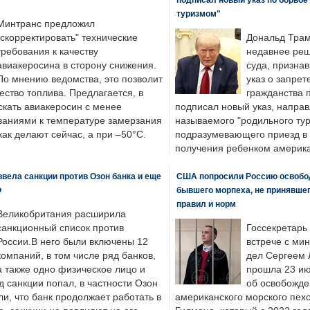
туризмом"
Минтранс предложил
"скорректировать" технические
Дональд Трам
требования к качеству
недавнее реш
авиакеросина в сторону снижения.
суда, призна
По мнению ведомства, это позволит
указ о запрет
ество топлива. Предлагается, в
гражданства 
скать авиакеросин с менее
подписал новый указ, направ
ваниями к температуре замерзания
называемого "родильного тур
 как делают сейчас, а при –50°C.
подразумевающего приезд в 
получения ребенком америка
вела санкции против Озон банка и еще
США попросили Россию освобо
Ф
бывшего морпеха, не принявшег
правил и норм
Великобритания расширила
санкционный список против
Госсекретарь
России.В него были включены 12
встрече с ми
компаний, в том числе ряд банков,
дел Сергеем 
а также одно физическое лицо и
прошла 23 ию
д санкции попал, в частности Озон
об освобожде
ли, что банк продолжает работать в
американского морского пех