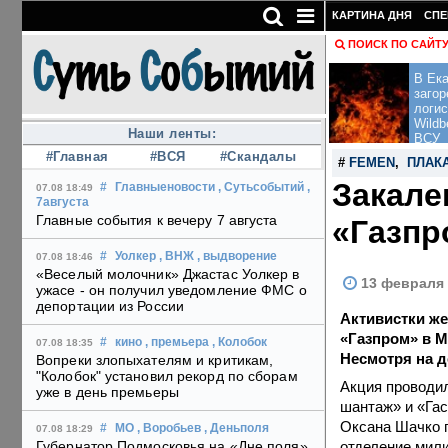
КАРТИНА ДНЯ
СПЕ
ПОИСК ПО САЙТ
В Ека
загор
логис
Wildb
Наши ленты:
ВСУ
#Главная
#ВСЯ
#Скандалы
#
FEMEN
,
ПЛАК
Закале
#
Главныеновости
, Сутьсобытий
,
07.08 18:49
7августа
Главные события к вечеру 7 августа
«Газпр
#
Уолкер
, ВНЖ
, выдворение
07.08 18:46
«Веселый молочник» Джастас Уолкер в
13 февраля 
ужасе - он получил уведомление ФМС о
депортации из России
Активистки ж
«Газпром» в М
#
кино
, премьера
, Колобок
07.08 18:35
Несмотря на д
Вопреки злопыхателям и критикам,
"Колобок" установил рекорд по сборам
Акция проводил
уже в день премьеры
шантаж» и «Гас
Оксана Шачко п
#
МО
, Воробьев
, Деньполя
07.08 18:29
отделение мили
Губернатор Подмосковья на «Дне поля»