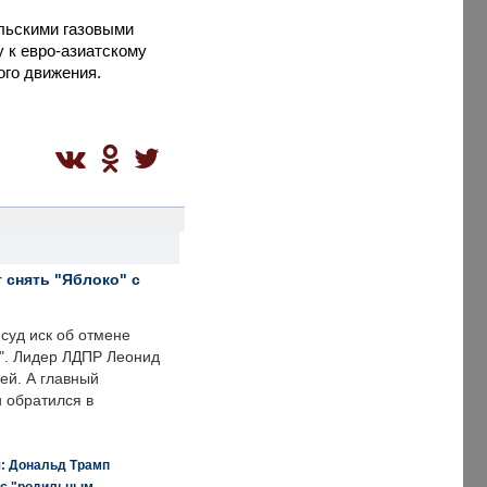
ельскими газовыми
 к евро-азиатскому
ого движения.
 снять "Яблоко" с
суд иск об отмене
о". Лидер ЛДПР Леонид
ей. А главный
и обратился в
я: Дональд Трамп
 с "родильным