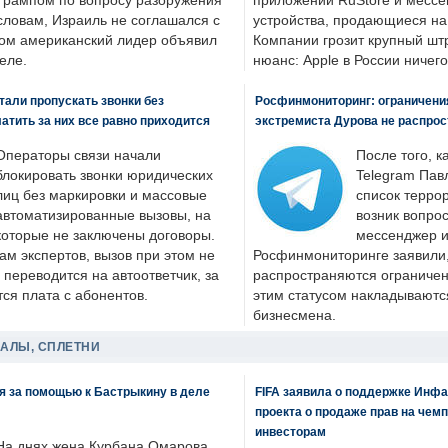
Трампом по вопросу разоружения
приложений RuStore и месс
словам, Израиль не соглашался с
устройства, продающиеся на
ром американский лидер объявил
Компании грозит крупный штр
еле.
нюанс: Apple в России ничего
али пропускать звонки без
Росфинмониторинг: ограничения
латить за них все равно приходится
экстремиста Дурова не распрос
Операторы связи начали
После того, к
блокировать звонки юридических
Telegram Пав
лиц без маркировки и массовые
список террор
автоматизированные вызовы, на
возник вопрос
которые не заключены договоры.
мессенджер и
ам экспертов, вызов при этом не
Росфинмониторинге заявили, 
 переводится на автоответчик, за
распространяются ограничени
ся плата с абонентов.
этим статусом накладываютс
бизнесмена.
ДАЛЫ, СПЛЕТНИ
я за помощью к Бастрыкину в деле
FIFA заявила о поддержке Инфа
проекта о продаже прав на чем
инвесторам
На днях жена Курбана Омарова