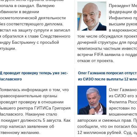
попала в скандал. Валерию
Президент М
обвинили в ведении
федерации фу
косметологической деятельности
Инфантино пр
без соответствующего диплома.
высшим руков
стал на защиту супруги и записал
в марокканско
м обратился к главе Следственного
том числе обсуждался проек
андру Бастрыкину с просьбой
дочерней структуры для про
итуации.
чемпионаты частным инвесто
встречи FIFA заявила о под
отказе от проекта.
 проводит проверку теперь уже экс-
Олег Газманов попросил отпуст
Заславского
из СИЗО после выплаты 12 млн
Появилась информация о том, что
Олег Газмано
правоохранительные органы
из СИЗО его 
проводят проверку в отношении
Филиппа Росс
бывшего ректора ГИТИСа Григория
арестован по
Заславского. Накануне стало
мошенничеств
н покидает должность 5 августа. Как
авторских и смежных прав. П
ктор написал заявление об
сообщили, что он погасил бо
бственному желанию.
12 миллионов рублей. Суд, о