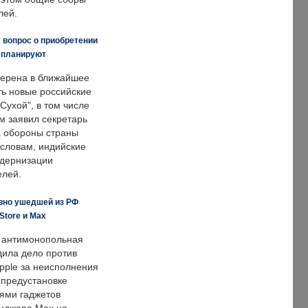
лей.
 вопрос о приобретении
е планируют
ерена в ближайшее
ть новые российские
Сухой", в том числе
м заявил секретарь
 обороны страны
 словам, индийские
одернизации
елей.
вно ушедшей из РФ
Store и Max
 антимонопольная
дила дело против
pple за неисполнения
 предустановке
ями гаджетов