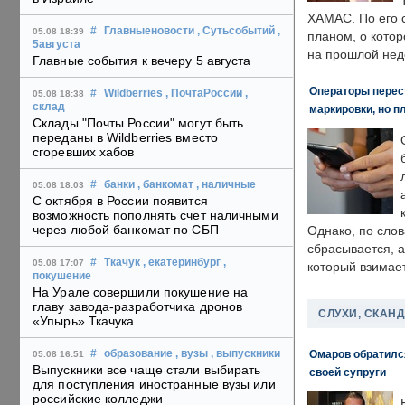
ХАМАС. По его 
#
Главныеновости
, Сутьсобытий
,
05.08 18:39
планом, о кото
5августа
на прошлой нед
Главные события к вечеру 5 августа
Операторы перест
#
Wildberries
, ПочтаРоссии
,
05.08 18:38
склад
маркировки, но п
Склады "Почты России" могут быть
переданы в Wildberries вместо
сгоревших хабов
#
банки
, банкомат
, наличные
05.08 18:03
С октября в России появится
возможность пополнять счет наличными
через любой банкомат по СБП
Однако, по слов
сбрасывается, а
#
Ткачук
, екатеринбург
,
05.08 17:07
который взимает
покушение
На Урале совершили покушение на
главу завода-разработчика дронов
СЛУХИ, СКАН
«Упырь» Ткачука
Омаров обратилс
#
образование
, вузы
, выпускники
05.08 16:51
Выпускники все чаще стали выбирать
своей супруги
для поступления иностранные вузы или
российские колледжи