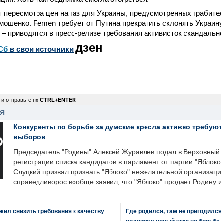
 пересмотра цен на газ для Украины, предусмотренных грабит
мошенко. Femen требует от Путина прекратить склонять Украину
 – приводятся в пресс-релизе требования активисток скандальн
дзен
Сб
в свои источники
 и отправьте по
CTRL+ENTER
НЯ
Конкуренты по борьбе за думские кресла активно требуют
выборов
Председатель "Родины" Алексей Журавлев подал в Верховный 
регистрации списка кандидатов в парламент от партии "Яблок
Слуцкий призвал признать "Яблоко" нежелательной организаци
справедливорос вообще заявил, что "Яблоко" продает Родину 
ил снизить требования к качеству
Где родился, там не пригодилс
подписал новый указ по борьбе