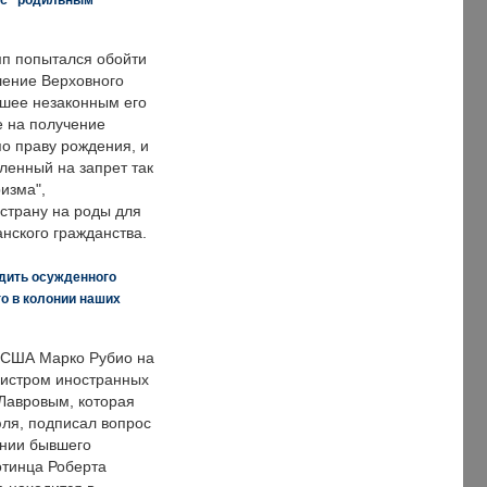
п попытался обойти
ение Верховного
вшее незаконным его
е на получение
по праву рождения, и
ленный на запрет так
изма",
страну на роды для
нского гражданства.
дить осужденного
о в колонии наших
 США Марко Рубио на
нистром иностранных
Лавровым, которая
ля, подписал вопрос
нии бывшего
отинца Роберта