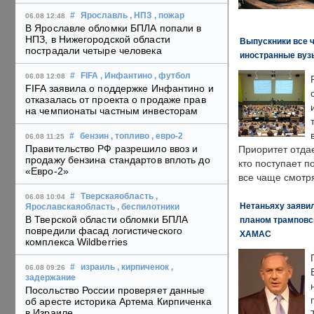
#
Ярославль
, НПЗ
, пожар
06.08 12:48
В Ярославле обломки БПЛА попали в
НПЗ, в Нижегородской области
Выпускники все 
пострадали четыре человека
иностранные вуз
#
FIFA
, Инфантино
, футбол
06.08 12:08
FIFA заявила о поддержке Инфантино и
отказалась от проекта о продаже прав
на чемпионаты частным инвесторам
#
бензин
, топливо
, евро-2
06.08 11:25
Правительство РФ разрешило ввоз и
Приоритет отда
продажу бензина стандартов вплоть до
кто поступает п
«Евро-2»
все чаще смотря
#
Тверскаяобласть
,
06.08 10:04
Нетаньяху заявил
Ярославскаяобласть
, беспилотники
В Тверской области обломки БПЛА
планом трамповс
повредили фасад логистического
ХАМАС
комплекса Wildberries
#
израиль
, кирпиченок
,
06.08 09:26
задержание
Посольство России проверяет данные
об аресте историка Артема Кирпиченка
в Израиле