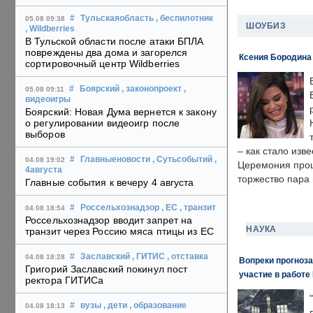
#
Тульскаяобласть
, беспилотник
05.08 09:38
ШОУБИЗ
, Wildberries
В Тульской области после атаки БПЛА
повреждены два дома и загорелся
Ксения Бородина
сортировочный центр Wildberries
#
Боярский
, законопроект
,
05.08 09:11
видеоигры
Боярский: Новая Дума вернется к закону
о регулировании видеоигр после
выборов
– как стало изв
#
Главныеновости
, Сутьсобытий
,
04.08 19:02
Церемония прошл
4августа
торжество пара 
Главные события к вечеру 4 августа
#
Россельхознадзор
, ЕС
, транзит
04.08 18:54
Россельхознадзор вводит запрет на
НАУКА
транзит через Россию мяса птицы из ЕС
#
Заславский
, ГИТИС
, отставка
04.08 18:28
Вопреки прогноза
Григорий Заславский покинул пост
участие в работе 
ректора ГИТИСа
#
вузы
, дети
, образование
04.08 18:13