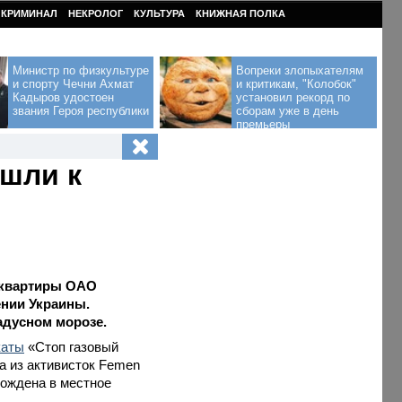
КРИМИНАЛ
НЕКРОЛОГ
КУЛЬТУРА
КНИЖНАЯ ПОЛКА
Министр по физкультуре
Вопреки злопыхателям
и спорту Чечни Ахмат
и критикам, "Колобок"
Кадыров удостоен
установил рекорд по
звания Героя республики
сборам уже в день
премьеры
ишли к
-квартиры ОАО
ении Украины.
адусном морозе.
каты
«Стоп газовый
а из активисток Femen
ождена в местное