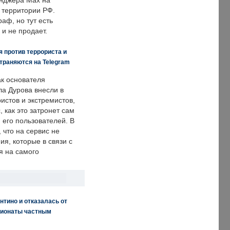
енджера Max на
 территории РФ.
аф, но тут есть
 и не продает.
 против террориста и
траняются на Telegram
ак основателя
ла Дурова внесли в
истов и экстремистов,
, как это затронет сам
 его пользователей. В
что на сервис не
я, которые в связи с
я на самого
нтино и отказалась от
пионаты частным