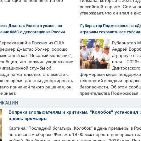
, санкции не повлияют на его
Гилмана, который с 2022 год
российской тюрьме. Семья 
утверждает, что он впал в ди
к» Джастас Уолкер в ужасе - он
Губернатор Подмосковья на «Д
ение ФМС о депортации из России
аграриям сохранить все субсид
Переехавший в Россию из США
Губернатор М
фермер Джастас Уолкер, хорошо
Андрей Вороб
известный как "Веселый молочник",
аграрную выс
сообщил, что получил уведомление
поля – 2026»
миграционной службы об
Дмитровского 
ида на жительство. Его вместе с
фермерами меры поддержки
йшее время должны депортировать
технологий и задачи продов
стало причиной такого решения, он,
безопасности. Об этом сооб
е знает.
правительства Подмосковья.
ИКАЦИИ
Вопреки злопыхателям и критикам, "Колобок" установил 
в день премьеры
Картина "Последний богатырь. Колобок" в день премьеры в Ро
по кассовым сборам. Фильм к 19.00 мск первого дня проката 
рублей. Это больше, чем другие летние релизы 2026 года. Пр