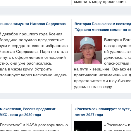
смягчить меру пресечения.
 вышла замуж за Николая Сердюкова
Виктория Боня о своем восхожд
"Удивило молчание коллег по ш
В декабре прошлого года Ксения
Бородина получила предложение
Виктория Бон
руки и сердца от своего избранника
назад осущес
Николая Сердюкова. Пара не стала
ей удалось вз
тянуть с оформлением отношений
делилась, с к
естно, они уже расписались.
опасностями 
а в узком кругу. Устроить
на пути к вершине. Однако е
планирует через несколько недель.
практически незамеченным 
представителями шоу-бизнес
удивило телезвезду.
м скептиков, Россия продолжит
«Роскосмос» планирует запуск 
МКС - пока до 2030 года
летом 2027 года
"Роскосмос" и NASA договорились о
«Роскомос» пл
продлении срока эксплуатации
еще двух рак