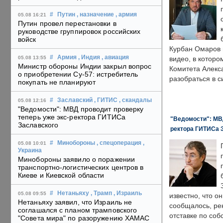
#
Путин
, назначение
, армия
05.08 16:21
Путин провел перестановки в
руководстве группировок российских
войск
Курбан Омаров в
#
Армия
, Индия
, авиация
05.08 13:55
видео, в которо
Министр обороны Индии закрыл вопрос
Комитета Алекс
о приобретении Су-57: истребитель
разобраться в с
покупать не планируют
#
Заславский
, ГИТИС
, скандалы
05.08 12:16
"Ведомости": МВД проводит проверку
теперь уже экс-ректора ГИТИСа
"Ведомости": МВД
Заславского
ректора ГИТИСа 
#
Минобороны
, спецоперация
,
05.08 10:01
Украина
Минобороны заявило о поражении
транспортно-логистических центров в
Киеве и Киевской области
#
Нетаньяху
, Трамп
, Израиль
05.08 09:55
известно, что о
Нетаньяху заявил, что Израиль не
сообщалось, ре
соглашался с планом трамповского
отставке по со
"Совета мира" по разоружению ХАМАС