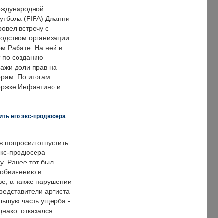
еждународной
тбола (FIFA) Джанни
овел встречу с
одством организации
м Рабате. На ней в
т по созданию
дажи доли прав на
рам. По итогам
держке Инфантино и
ить его экс-продюсера
в попросил отпустить
экс-продюсера
у. Ранее тот был
 обвинению в
е, а также нарушении
редставители артиста
льшую часть ущерба -
днако, отказался