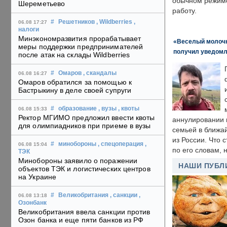
обычном режиме
Шереметьево
работу.
#
Решетников
, Wildberries
,
06.08 17:27
налоги
Минэкономразвития прорабатывает
«Веселый молочни
меры поддержки предпринимателей
получил уведомл
после атак на склады Wildberries
#
Омаров
, скандалы
06.08 16:27
Омаров обратился за помощью к
Бастрыкину в деле своей супруги
#
образование
, вузы
, квоты
06.08 15:33
Ректор МГИМО предложил ввести квоты
аннулировании в
для олимпиадников при приеме в вузы
семьей в ближа
из России. Что 
#
минобороны
, спецоперация
,
06.08 15:04
по его словам, н
ТЭК
Минобороны заявило о поражении
НАШИ ПУБЛ
объектов ТЭК и логистических центров
на Украине
#
Великобритания
, санкции
,
06.08 13:18
Озонбанк
Великобритания ввела санкции против
Озон банка и еще пяти банков из РФ