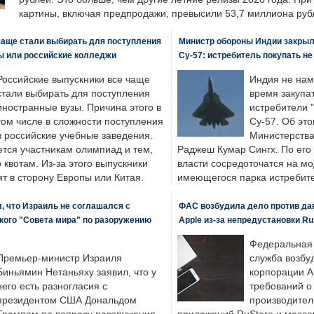
картины, включая предпродажи, превысили 53,7 миллиона руб
чаще стали выбирать для поступления
Министр обороны Индии закрыл
ы или российские колледжи
Су-57: истребитель покупать н
Российские выпускники все чаще
Индия не нам
стали выбирать для поступления
время закупа
иностранные вузы. Причина этого в
истребители "
том числе в сложности поступления
Су-57. Об это
в российские учебные заведения.
Министерства
ется участникам олимпиад и тем,
Раджеш Кумар Сингх. По его
о квотам. Из-за этого выпускники
власти сосредоточатся на м
т в сторону Европы или Китая.
имеющегося парка истребит
, что Израиль не соглашался с
ФАС возбудила дело против да
кого "Совета мира" по разоружению
Apple из-за непредустановки Ru
Федеральная
Премьер-министр Израиля
служба возбу
Биньямин Нетаньяху заявил, что у
корпорации A
него есть разногласия с
требований о
президентом США Дональдом
производител