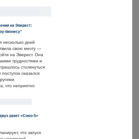
ении на Эверест:
оу-бизнесу"
я несколько дней
твила свою мечту —
ойти на Эверест. Она
акими трудностями и
пришлось столкнуться
ё поступок оказался
другими
а, что неприятно
двух ракет «Союз-5»
анирует, что запуск
ет-носителей