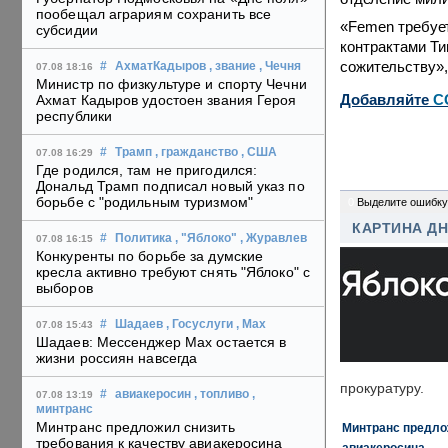
пообещал аграриям сохранить все
«Femen требует
субсидии
контрактами Ти
сожительству»,
#
АхматКадыров
, звание
, Чечня
07.08 18:16
Министр по физкультуре и спорту Чечни
Добавляйте
C
Ахмат Кадыров удостоен звания Героя
республики
#
Трамп
, гражданство
, США
07.08 16:29
Где родился, там не пригодился:
Дональд Трамп подписал новый указ по
борьбе с "родильным туризмом"
0
Выделите ошибку
КАРТИНА Д
#
Политика
, "Яблоко"
, Журавлев
07.08 16:15
Конкуренты по борьбе за думские
кресла активно требуют снять "Яблоко" с
выборов
#
Шадаев
, Госуслуги
, Max
07.08 15:43
Шадаев: Мессенджер Max остается в
жизни россиян навсегда
прокуратуру.
#
авиакеросин
, топливо
,
07.08 13:19
минтранс
Минтранс предложил снизить
Минтранс предлож
требования к качеству авиакеросина
авиакеросина