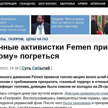
ЦОПЕРАЦИЯ
СКАНДАЛЫ
ШОУ-БИЗНЕС
ЗДОРОВЬЕ
АРМИЯ
ШПИОНАЖ
У
теринбурге
Шадаев: Мессенджер
елся
Max остается в жизни
тический объект
россиян навсегда
erries после атаки
АТЫ
,
ГАЗПРОМ
,
ЦЕНЫ НА ГАЗ
нные активистки Femen пр
ому» погреться
[
С
уть
С
о
б
ытий
]
2012, 18:30
енского движения Femen провели топлес-акцию возле штаб
оскве с требованием прекратить «газовый террор» в отнош
ефицит топлива, девицам было совсем не холодно на 25-гр
ась сегодня днем при жутком морозе.
Девушки развернули пла
и «Газпром!». Воспользовавшись замешательством охраны, одн
одняла украинский флаг. После чего
была задержана
и препров
ции. Хоть там бедняжка смогла отогреться.