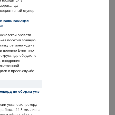
а находится в
американца
ссоциативный ступор.
не поля» пообещал
ии
осковской области
ьёв посетил главную
тавку региона «День
 в деревне Бунятино
округа, где обсудил с
, внедрение
ольственной
щили в пресс-службе
рекорд по сборам уже
ссии установил рекорд
заработал 44,8 миллиона
и этом общие сборы