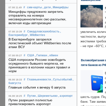
#
сим-карты
, дети
, Минцифры
07.08 11:49
Минцифры предложило запретить
отправлять на номера
несовершеннолетних смс-рассылки,
включая коды авторизации
увеличить колич
#
Свердловскаяобласть
,
07.08 10:39
Екатеринбург
, Wildberries
частности, выпу
В Екатеринбурге загорелся
жесткими требо
логистический объект Wildberries после
- не при –60°C,
атаки ВСУ
#
США
, Гилман
, обмен
07.08 09:27
США попросили Россию освободить
Великобритания в
осужденного бывшего морпеха, не
пяти банков из Р
принявшего в колонии наших правил и
норм
#
Главныеновости
, Сутьсобытий
,
06.08 18:33
6августа
Главные события к вечеру 6 августа
#
Путин
, Шереметьево
, аэропорт
06.08 18:25
шесть судов. По
Путин разрешил полностью
банк. Там заяви
приватизировать аэропорт