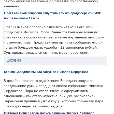
ректор написал заявление об отставке по собственному
желанию.
Олег Газманов попросил отпустить его экс-продюсера из СИЗО
после выплаты 12 млн
Олег Газманов попросил отпустить из СИЗО его экс-
продюсера Филиппа Россу. Ранее тот был арестован по
обвинению в мошенничестве, а также нарушении авторских
и смежных прав. Представители артиста сообщили, что он
погасил большую часть ущерба - 12 миллионов рублей.
Суд, однако, отказался смягчить меру пресечения.
ШОУБИЗ
Ксения Бородина вышла замуж за Николая Сердюкова
В декабре прошлого года Ксения Бородина получила
предложение руки и сердца от своего избранника Николая
Сердюкова. Пара не стала тянуть с оформлением
отношений – как стало известно, они уже расписались.
Церемония прошла в узком кругу. Устроить торжество пара
планирует через несколько недель.
Виктория Боня о своем восхождении на Эверест: "Удивило