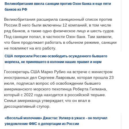
Великобритания ввела санкции против Озон банка и еще пяти
банков из РФ
Великобритания расширила санкционный список против
России.В него были включены 12 компаний, в том числе
ряд банков, а также одно физическое лицо и шесть судов.
Под санкции попал, в частности Озон банк. Там заявили,
что банк продолжает работать в обычном режиме, санкции
не повлияют на его работу.
США попросили Россию освободить осужденного бывшего
морпеха, не принявшего в колонии наших правил и норм
Госсекретарь США Марко Рубио на встрече с министром
иностранных дел Сергеем Лавровым, которая прошла 23
июля, подписал вопрос об освобождении бывшего
американского морского пехотинца Роберта Гилмана,
который с 2022 года находится в российской тюрьме.
Семья американца утверждает, что он впал в
диссоциативный ступор.
«Веселый молочник» Джастас Уолкер в ужасе - он получил
уведомление ФМС о депортации из России