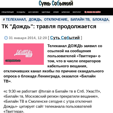
СПЕЦОПЕРАЦИЯ
СКАНДАЛЫ
ШОУ-БИЗНЕС
ЗДОРОВЬЕ
АРМИЯ
ШПИОНАЖ
НЕКРОЛОГ
ПОИСК ПО САЙТУ
#
ТЕЛЕКАНАЛ
,
ДОЖДЬ
,
ОТКЛЮЧЕНИЕ
,
БИЛАЙН ТВ
,
БЛОКАДА
,
ТК "Дождь": травля продолжается
[
С
уть
С
о
б
ытий
]
31 января 2014, 12:20
Телеканал ДОЖДЬ заявил со
ссылкой на сообщения
пользователей «Твиттера» о
том, что в числе операторов
computerra.ru
кабельного вещания,
отключивших канал якобы по причине скандального
опроса о блокаде Ленинграда, оказался «Билайн
ТВ»
.
«с 9:30 не работает @tvrain в Билайн тв в Спб. Ужас!!!»,
«Билайн тв, Московский регион прекратили вещание»,
«Билайн ТВ в Смоленске сегодня с утра отключил
Дождь»- цитирует сайт телеканала пользователей
«Твиттера».