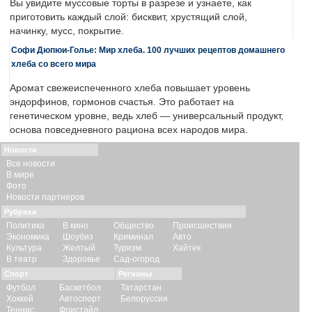
Вы увидите муссовые торты в разрезе и узнаете, как
приготовить каждый слой: бисквит, хрустящий слой,
начинку, мусс, покрытие.
Софи Дюпюи-Голье: Мир хлеба. 100 лучших рецептов домашнего
хлеба со всего мира
Аромат свежеиспеченного хлеба повышает уровень
эндорфинов, гормонов счастья. Это работает на
генетическом уровне, ведь хлеб — универсальный продукт,
основа повседневного рациона всех народов мира.
Новости
Все новости
В мире
Фото
Новости партнеров
Рубрики
Политика
В кино
Общество
Происшествия
Экономика
Шоубиз
Криминал
Авто
Культура
Желтый
Туризм
Хайтек
В театр
Здоровье
Сад-огород
Спорт
Регионы
Футбол
Баскетбол
Татарстан
Хоккей
Автоспорт
Белоруссия
Теннис
Фристайл