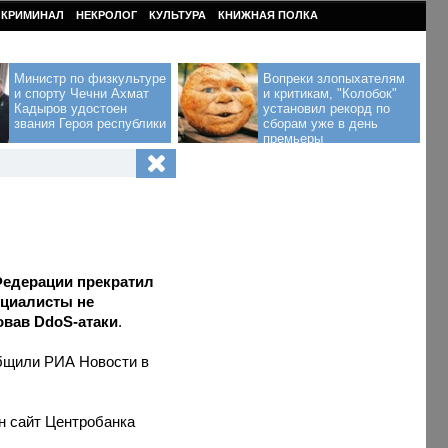
КРИМИНАЛ
НЕКРОЛОГ
КУЛЬТУРА
КНИЖНАЯ ПОЛКА
Министр по физкультуре
Вопреки злопыхателям
и спорту Чечни Ахмат
и критикам, "Колобок"
Кадыров удостоен
установил рекорд по
звания Героя республики
сборам уже в день
премьеры
Федерации прекратил
ециалисты не
овав DdoS-атаки
.
общили РИА Новости в
н сайт Центробанка