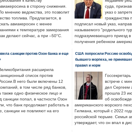
требования к качеству
недавнее реш
авиакеросина в сторону снижения.
суда, призна
По мнению ведомства, это позволит
указ о запрет
ество топлива. Предлагается, в
гражданства 
скать авиакеросин с менее
подписал новый указ, направ
ваниями к температуре замерзания
называемого "родильного тур
 как делают сейчас, а при –50°C.
подразумевающего приезд в 
получения ребенком америка
вела санкции против Озон банка и еще
США попросили Россию освобо
Ф
бывшего морпеха, не принявшег
правил и норм
Великобритания расширила
санкционный список против
Госсекретарь
России.В него были включены 12
встрече с ми
компаний, в том числе ряд банков,
дел Сергеем 
а также одно физическое лицо и
прошла 23 ию
д санкции попал, в частности Озон
об освобожде
ли, что банк продолжает работать в
американского морского пех
, санкции не повлияют на его
Гилмана, который с 2022 год
российской тюрьме. Семья 
утверждает, что он впал в ди