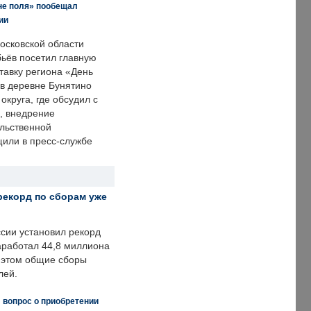
не поля» пообещал
ии
осковской области
ьёв посетил главную
тавку региона «День
 в деревне Бунятино
округа, где обсудил с
, внедрение
ольственной
щили в пресс-службе
рекорд по сборам уже
ссии установил рекорд
заработал 44,8 миллиона
и этом общие сборы
лей.
 вопрос о приобретении