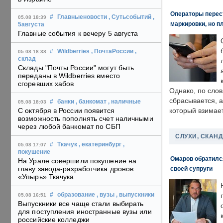
Операторы перест
#
Главныеновости
, Сутьсобытий
,
05.08 18:39
маркировки, но п
5августа
Главные события к вечеру 5 августа
#
Wildberries
, ПочтаРоссии
,
05.08 18:38
склад
Склады "Почты России" могут быть
переданы в Wildberries вместо
сгоревших хабов
Однако, по слов
сбрасывается, а
#
банки
, банкомат
, наличные
05.08 18:03
С октября в России появится
который взимает
возможность пополнять счет наличными
через любой банкомат по СБП
СЛУХИ, СКАН
#
Ткачук
, екатеринбург
,
05.08 17:07
покушение
Омаров обратилс
На Урале совершили покушение на
главу завода-разработчика дронов
своей супруги
«Упырь» Ткачука
#
образование
, вузы
, выпускники
05.08 16:51
Выпускники все чаще стали выбирать
для поступления иностранные вузы или
российские колледжи