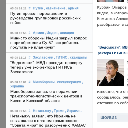
Курбан Омаров в
#
Путин
, назначение
, армия
05.08 16:21
видео, в которо
Путин провел перестановки в
руководстве группировок российских
Комитета Алекс
войск
разобраться в с
#
Армия
, Индия
, авиация
05.08 13:55
Министр обороны Индии закрыл вопрос
о приобретении Су-57: истребитель
покупать не планируют
"Ведомости": МВД
ректора ГИТИСа 
#
Заславский
, ГИТИС
, скандалы
05.08 12:16
"Ведомости": МВД проводит проверку
теперь уже экс-ректора ГИТИСа
Заславского
#
Минобороны
, спецоперация
,
05.08 10:01
Украина
Минобороны заявило о поражении
известно, что о
транспортно-логистических центров в
сообщалось, ре
Киеве и Киевской области
отставке по со
#
Нетаньяху
, Трамп
, Израиль
05.08 09:55
Нетаньяху заявил, что Израиль не
ШОУБИЗ
соглашался с планом трамповского
"Совета мира" по разоружению ХАМАС