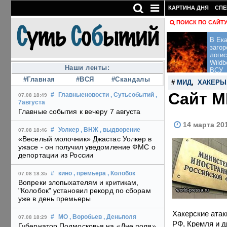
КАРТИНА ДНЯ
СПЕ
ПОИСК ПО САЙТ
В Ека
загор
логис
Wildb
Наши ленты:
ВСУ
#Главная
#ВСЯ
#Скандалы
#
МИД
,
ХАКЕРЫ
Сайт М
#
Главныеновости
, Сутьсобытий
,
07.08 18:49
7августа
Главные события к вечеру 7 августа
14 марта 20
#
Уолкер
, ВНЖ
, выдворение
07.08 18:46
«Веселый молочник» Джастас Уолкер в
ужасе - он получил уведомление ФМС о
депортации из России
#
кино
, премьера
, Колобок
07.08 18:35
Вопреки злопыхателям и критикам,
"Колобок" установил рекорд по сборам
world-pressa.ru
уже в день премьеры
Хакерские атак
#
МО
, Воробьев
, Деньполя
07.08 18:29
РФ, Кремля и д
Губернатор Подмосковья на «Дне поля»