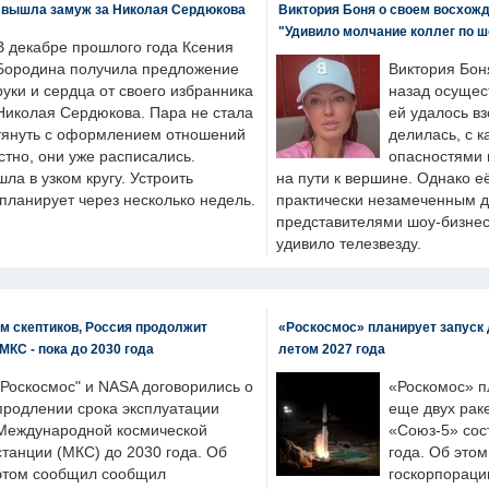
 вышла замуж за Николая Сердюкова
Виктория Боня о своем восхожд
"Удивило молчание коллег по ш
В декабре прошлого года Ксения
Бородина получила предложение
Виктория Бон
руки и сердца от своего избранника
назад осущес
Николая Сердюкова. Пара не стала
ей удалось вз
тянуть с оформлением отношений
делилась, с к
естно, они уже расписались.
опасностями 
а в узком кругу. Устроить
на пути к вершине. Однако е
планирует через несколько недель.
практически незамеченным 
представителями шоу-бизнес
удивило телезвезду.
м скептиков, Россия продолжит
«Роскосмос» планирует запуск 
МКС - пока до 2030 года
летом 2027 года
"Роскосмос" и NASA договорились о
«Роскомос» пл
продлении срока эксплуатации
еще двух рак
Международной космической
«Союз-5» сос
станции (МКС) до 2030 года. Об
года. Об это
этом сообщил сообщил
госкорпораци