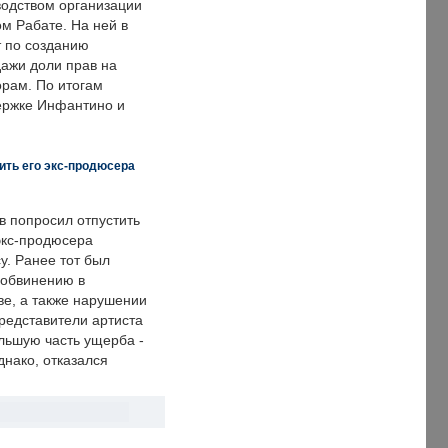
одством организации
м Рабате. На ней в
т по созданию
дажи доли прав на
рам. По итогам
держке Инфантино и
ить его экс-продюсера
в попросил отпустить
экс-продюсера
у. Ранее тот был
 обвинению в
е, а также нарушении
редставители артиста
льшую часть ущерба -
днако, отказался