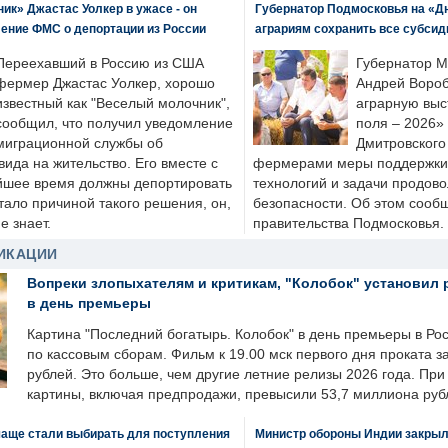
к» Джастас Уолкер в ужасе - он
Губернатор Подмосковья на «Д
ение ФМС о депортации из России
аграриям сохранить все субсид
Переехавший в Россию из США
Губернатор М
фермер Джастас Уолкер, хорошо
Андрей Вороб
известный как "Веселый молочник",
аграрную выс
сообщил, что получил уведомление
поля – 2026»
миграционной службы об
Дмитровского 
ида на жительство. Его вместе с
фермерами меры поддержки
йшее время должны депортировать
технологий и задачи продов
стало причиной такого решения, он,
безопасности. Об этом сооб
е знает.
правительства Подмосковья.
ИКАЦИИ
Вопреки злопыхателям и критикам, "Колобок" установил 
в день премьеры
Картина "Последний богатырь. Колобок" в день премьеры в Ро
по кассовым сборам. Фильм к 19.00 мск первого дня проката 
рублей. Это больше, чем другие летние релизы 2026 года. Пр
картины, включая предпродажи, превысили 53,7 миллиона руб
чаще стали выбирать для поступления
Министр обороны Индии закрыл