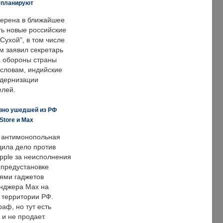
е планируют
ерена в ближайшее
ть новые российские
Сухой", в том числе
м заявил секретарь
 обороны страны
 словам, индийские
одернизации
елей.
вно ушедшей из РФ
Store и Max
 антимонопольная
дила дело против
pple за неисполнения
 предустановке
ями гаджетов
енджера Max на
 территории РФ.
аф, но тут есть
 и не продает.