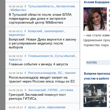
Ксения Бородина
#
Тульскаяобласть
, беспилотник
05.08 09:38
, Wildberries
В Тульской области после атаки БПЛА
повреждены два дома и загорелся
сортировочный центр Wildberries
#
Боярский
, законопроект
,
05.08 09:11
– как стало изв
видеоигры
Боярский: Новая Дума вернется к закону
Церемония прошл
о регулировании видеоигр после
торжество пара 
выборов
#
Главныеновости
, Сутьсобытий
,
04.08 19:02
4августа
НАУКА
Главные события к вечеру 4 августа
#
Россельхознадзор
, ЕС
, транзит
04.08 18:54
Вопреки прогноза
Россельхознадзор вводит запрет на
участие в работе 
транзит через Россию мяса птицы из ЕС
#
Заславский
, ГИТИС
, отставка
04.08 18:28
Григорий Заславский покинул пост
ректора ГИТИСа
#
вузы
, дети
, образование
04.08 18:13