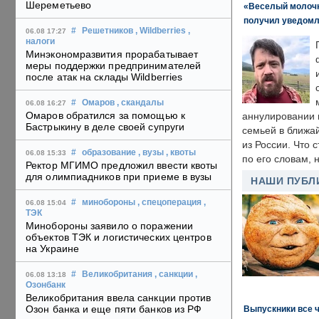
Шереметьево
«Веселый молочни
получил уведомл
#
Решетников
, Wildberries
,
06.08 17:27
налоги
Минэкономразвития прорабатывает
меры поддержки предпринимателей
после атак на склады Wildberries
#
Омаров
, скандалы
06.08 16:27
Омаров обратился за помощью к
аннулировании в
Бастрыкину в деле своей супруги
семьей в ближа
из России. Что 
#
образование
, вузы
, квоты
06.08 15:33
по его словам, н
Ректор МГИМО предложил ввести квоты
для олимпиадников при приеме в вузы
НАШИ ПУБЛ
#
минобороны
, спецоперация
,
06.08 15:04
ТЭК
Минобороны заявило о поражении
объектов ТЭК и логистических центров
на Украине
#
Великобритания
, санкции
,
06.08 13:18
Озонбанк
Великобритания ввела санкции против
Озон банка и еще пяти банков из РФ
Выпускники все 