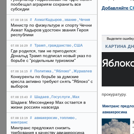
пообещал аграриям сохранить все
Добавляйте
C
субсидии
#
АхматКадыров
, звание
, Чечня
07.08 18:16
Министр по физкультуре и спорту Чечни
Ахмат Кадыров удостоен звания Героя
республики
0
Выделите ошибку
#
Трамп
, гражданство
, США
07.08 16:29
КАРТИНА Д
Где родился, там не пригодился:
Дональд Трамп подписал новый указ по
борьбе с "родильным туризмом"
#
Политика
, "Яблоко"
, Журавлев
07.08 16:15
Конкуренты по борьбе за думские
кресла активно требуют снять "Яблоко" с
выборов
прокуратуру.
#
Шадаев
, Госуслуги
, Max
07.08 15:43
Шадаев: Мессенджер Max остается в
Минтранс предлож
жизни россиян навсегда
авиакеросина
#
авиакеросин
, топливо
,
07.08 13:19
минтранс
Минтранс предложил снизить
требования к качеству авиакеросина