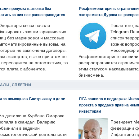
али пропускать звонки без
Росфинмониторинг: ограничения
латить за них все равно приходится
экстремиста Дурова не распрос
Операторы связи начали
После того, к
блокировать звонки юридических
Telegram Пав
лиц без маркировки и массовые
список террор
автоматизированные вызовы, на
возник вопрос
которые не заключены договоры.
мессенджер и
ам экспертов, вызов при этом не
Росфинмониторинге заявили, 
 переводится на автоответчик, за
распространяются ограничени
ся плата с абонентов.
этим статусом накладываютс
бизнесмена.
ДАЛЫ, СПЛЕТНИ
я за помощью к Бастрыкину в деле
FIFA заявила о поддержке Инфа
проекта о продаже прав на чем
инвесторам
На днях жена Курбана Омарова
попала в скандал. Валерию
Президент М
обвинили в ведении
федерации фу
косметологической деятельности
Инфантино пр