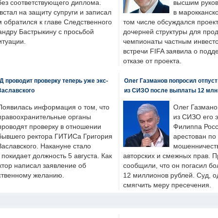
без соответствующего диплома.
высшим руков
стал на защиту супруги и записал
в марокканско
м обратился к главе Следственного
том числе обсуждался проек
андру Бастрыкину с просьбой
дочерней структуры для про
итуации.
чемпионаты частным инвесто
встречи FIFA заявила о под
отказе от проекта.
 проводит проверку теперь уже экс-
Олег Газманов попросил отпуст
Заславского
из СИЗО после выплаты 12 млн
Появилась информация о том, что
Олег Газмано
правоохранительные органы
из СИЗО его 
проводят проверку в отношении
Филиппа Росс
бывшего ректора ГИТИСа Григория
арестован по
Заславского. Накануне стало
мошенничеств
н покидает должность 5 августа. Как
авторских и смежных прав. П
ктор написал заявление об
сообщили, что он погасил бо
бственному желанию.
12 миллионов рублей. Суд, о
смягчить меру пресечения.