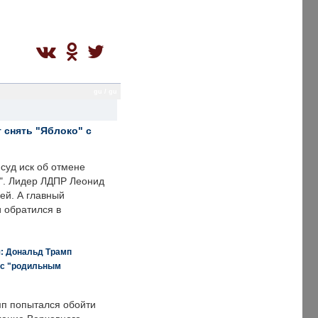
gu / gu
 снять "Яблоко" с
суд иск об отмене
о". Лидер ЛДПР Леонид
ей. А главный
и обратился в
я: Дональд Трамп
 с "родильным
п попытался обойти