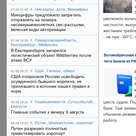
#
сим-карты
, дети
, Минцифры
07.08 11:49
Минцифры предложило запретить
увеличить колич
отправлять на номера
несовершеннолетних смс-рассылки,
частности, выпу
включая коды авторизации
жесткими требо
- не при –60°C,
#
Свердловскаяобласть
,
07.08 10:39
Екатеринбург
, Wildberries
В Екатеринбурге загорелся
логистический объект Wildberries после
Великобритания в
атаки ВСУ
пяти банков из Р
#
США
, Гилман
, обмен
07.08 09:27
США попросили Россию освободить
осужденного бывшего морпеха, не
принявшего в колонии наших правил и
норм
шесть судов. По
#
Главныеновости
, Сутьсобытий
,
06.08 18:33
6августа
банк. Там заяви
Главные события к вечеру 6 августа
обычном режиме
работу.
#
Путин
, Шереметьево
, аэропорт
06.08 18:25
Путин разрешил полностью
приватизировать аэропорт