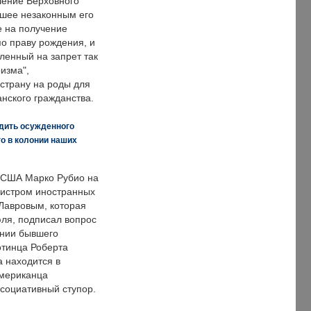
ение Верховного
вшее незаконным его
е на получение
по праву рождения, и
ленный на запрет так
изма",
страну на роды для
нского гражданства.
дить осужденного
о в колонии наших
 США Марко Рубио на
нистром иностранных
Лавровым, которая
ля, подписал вопрос
нии бывшего
отинца Роберта
а находится в
американца
ссоциативный ступор.