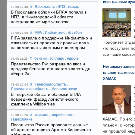
иностранные вуз
#
Ярославль
, НПЗ
, пожар
06.08 12:48
В Ярославле обломки БПЛА попали в
НПЗ, в Нижегородской области
пострадали четыре человека
#
FIFA
, Инфантино
, футбол
06.08 12:08
FIFA заявила о поддержке Инфантино и
Приоритет отда
отказалась от проекта о продаже прав
на чемпионаты частным инвесторам
кто поступает п
все чаще смотря
#
бензин
, топливо
, евро-2
06.08 11:25
Правительство РФ разрешило ввоз и
Нетаньяху заявил
продажу бензина стандартов вплоть до
планом трамповс
«Евро-2»
ХАМАС
#
Тверскаяобласть
,
06.08 10:04
Ярославскаяобласть
, беспилотники
В Тверской области обломки БПЛА
повредили фасад логистического
комплекса Wildberries
#
израиль
, кирпиченок
,
06.08 09:26
ХАМАС. По его 
задержание
Посольство России проверяет данные
планом, о кото
об аресте историка Артема Кирпиченка
на прошлой нед
в Израиле