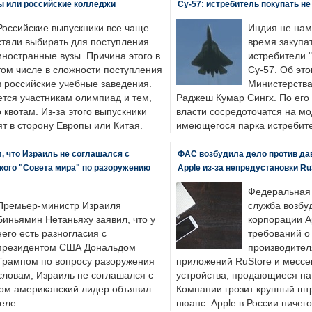
ы или российские колледжи
Су-57: истребитель покупать н
Российские выпускники все чаще
Индия не нам
стали выбирать для поступления
время закупа
иностранные вузы. Причина этого в
истребители "
том числе в сложности поступления
Су-57. Об это
в российские учебные заведения.
Министерства
ется участникам олимпиад и тем,
Раджеш Кумар Сингх. По его
о квотам. Из-за этого выпускники
власти сосредоточатся на м
т в сторону Европы или Китая.
имеющегося парка истребит
, что Израиль не соглашался с
ФАС возбудила дело против да
кого "Совета мира" по разоружению
Apple из-за непредустановки Ru
Федеральная
Премьер-министр Израиля
служба возбу
Биньямин Нетаньяху заявил, что у
корпорации A
него есть разногласия с
требований о
президентом США Дональдом
производител
Трампом по вопросу разоружения
приложений RuStore и месс
словам, Израиль не соглашался с
устройства, продающиеся на
ром американский лидер объявил
Компании грозит крупный штр
еле.
нюанс: Apple в России ничего