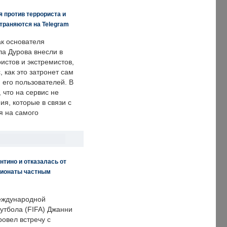
 против террориста и
траняются на Telegram
ак основателя
ла Дурова внесли в
истов и экстремистов,
, как это затронет сам
 его пользователей. В
что на сервис не
я, которые в связи с
я на самого
нтино и отказалась от
пионаты частным
еждународной
тбола (FIFA) Джанни
овел встречу с