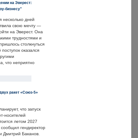
ении на Эверест:
оу-бизнесу"
я несколько дней
твила свою мечту —
ойти на Эверест. Она
акими трудностями и
пришлось столкнуться
ё поступок оказался
другими
а, что неприятно
двух ракет «Союз-5»
анирует, что запуск
ет-носителей
тоится летом 2027
м сообщил гендиректор
и Дмитрий Баканов.