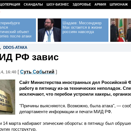
ЦОПЕРАЦИЯ
СКАНДАЛЫ
ШОУ-БИЗНЕС
ЗДОРОВЬЕ
АРМИЯ
ШПИОНАЖ
У
теринбурге
Шадаев: Мессенджер
елся
Max остается в жизни
тический объект
россиян навсегда
erries после атаки
,
DDOS-АТАКА
ИД РФ завис
[
С
уть
С
о
б
ытий
]
14, 16:40
Сайт Министерства иностранных дел Российской 
работу в пятницу из-за технических неполадок. Сп
исключают, что перебои устроили хакеры, организ
"Причины выясняются. Возможно, была атака", — со
департаменте информации и печати МИД РФ.
и 14 марта набирают эпические обороты: в пятницу был обруше
ругих госструктур.