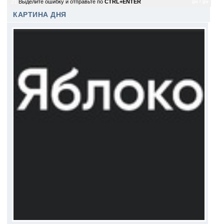
21
Выделите ошибку и отправьте по
CTRL+ENTER
gu / gu
КАРТИНА ДНЯ