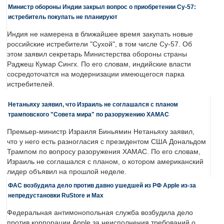
Министр обороны Индии закрыл вопрос о приобретении Су-57:
истребитель покупать не планируют
Индия не намерена в ближайшее время закупать новые
российские истребители "Сухой", в том числе Су-57. Об
этом заявил секретарь Министерства обороны страны
Раджеш Кумар Сингх. По его словам, индийские власти
сосредоточатся на модернизации имеющегося парка
истребителей.
Нетаньяху заявил, что Израиль не соглашался с планом
трамповского "Совета мира" по разоружению ХАМАС
Премьер-министр Израиля Биньямин Нетаньяху заявил,
что у него есть разногласия с президентом США Дональдом
Трампом по вопросу разоружения ХАМАС. По его словам,
Израиль не соглашался с планом, о котором американский
лидер объявил на прошлой неделе.
ФАС возбудила дело против давно ушедшей из РФ Apple из-за
непредустановки RuStore и Max
Федеральная антимонопольная служба возбудила дело
против корпорации Apple за неисполнения требований о