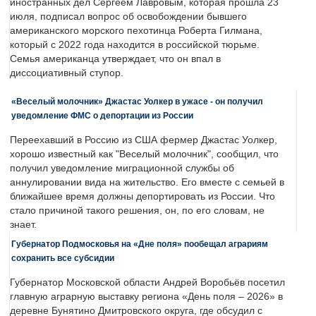
иностранных дел Сергеем Лавровым, которая прошла 23
июля, подписал вопрос об освобождении бывшего
американского морского пехотинца Роберта Гилмана,
который с 2022 года находится в российской тюрьме.
Семья американца утверждает, что он впал в
диссоциативный ступор.
«Веселый молочник» Джастас Уолкер в ужасе - он получил
уведомление ФМС о депортации из России
Переехавший в Россию из США фермер Джастас Уолкер,
хорошо известный как "Веселый молочник", сообщил, что
получил уведомление миграционной службы об
аннулировании вида на жительство. Его вместе с семьей в
ближайшее время должны депортировать из России. Что
стало причиной такого решения, он, по его словам, не
знает.
Губернатор Подмосковья на «Дне поля» пообещал аграриям
сохранить все субсидии
Губернатор Московской области Андрей Воробьёв посетил
главную аграрную выставку региона «День поля – 2026» в
деревне Бунятино Дмитровского округа, где обсудил с