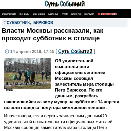
СПЕЦОПЕРАЦИЯ
СКАНДАЛЫ
ШОУ-БИЗНЕС
ЗДОРОВЬЕ
АРМИЯ
ШПИОНАЖ
НЕКРОЛОГ
ПОИСК ПО САЙТУ
#
СУББОТНИК
,
БИРЮКОВ
Власти Москвы рассказали, как
проходит субботник в столице
[
С
уть
С
о
б
ытий
]
14 апреля 2018, 17:15
Об удивительной
сознательности
официальных жителей
Москвы сообщил
заместитель мэра столицы
Pravda Komsomolskaya/Russian
Петр Бирюков. По его
Look
данным, разгребать
накопившийся за зиму мусор на субботник 14 апреля
вышли порядка полутора миллионов человек.
Иначе говоря, если верить заявленным даннымОб
удивительной сознательности официальных жителей
Москвы сообщил заместитель мэра столицы Петр