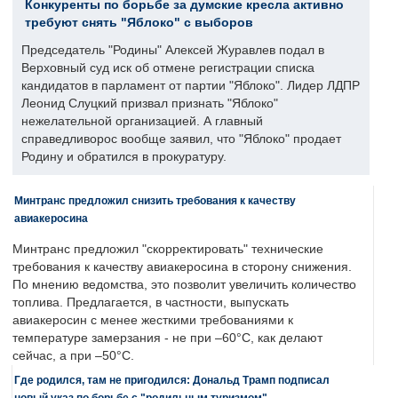
Конкуренты по борьбе за думские кресла активно
требуют снять "Яблоко" с выборов
Председатель "Родины" Алексей Журавлев подал в
Верховный суд иск об отмене регистрации списка
кандидатов в парламент от партии "Яблоко". Лидер ЛДПР
Леонид Слуцкий призвал признать "Яблоко"
нежелательной организацией. А главный
справедливорос вообще заявил, что "Яблоко" продает
Родину и обратился в прокуратуру.
Минтранс предложил снизить требования к качеству
авиакеросина
Минтранс предложил "скорректировать" технические
требования к качеству авиакеросина в сторону снижения.
По мнению ведомства, это позволит увеличить количество
топлива. Предлагается, в частности, выпускать
авиакеросин с менее жесткими требованиями к
температуре замерзания - не при –60°C, как делают
сейчас, а при –50°C.
Где родился, там не пригодился: Дональд Трамп подписал
новый указ по борьбе с "родильным туризмом"