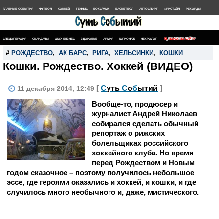
ГЛАВНЫЕ СОБЫТИЯ
ФУТБОЛ
ХОККЕЙ
ТЕННИС
БОКС/MMA
БАСКЕТБОЛ
АВТОСПОРТ
ФРИСТАЙЛ
РЕКОРДЫ
СПЕЦОПЕРАЦИЯ
СКАНДАЛЫ
ШОУ-БИЗНЕС
ЗДОРОВЬЕ
АРМИЯ
ШПИОНАЖ
НЕКРОЛОГ
ПОИСК ПО САЙТУ
#
РОЖДЕСТВО
,
АК БАРС
,
РИГА
,
ХЕЛЬСИНКИ
,
КОШКИ
Кошки. Рождество. Хоккей (ВИДЕО)
[
С
уть
С
о
б
ытий
]
11 декабря 2014, 12:49
Вообще-то, продюсер и
журналист Андрей Николаев
собирался сделать обычный
репортаж о рижских
болельщиках российского
хоккейного клуба. Но время
перед Рождеством и Новым
годом сказочное – поэтому получилось небольшое
эссе, где героями оказались и хоккей, и кошки, и где
случилось много необычного и, даже, мистического.