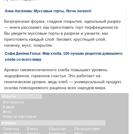
Анна Аксёнова: Муссовые торты. Легче легкого!
Безупречная форма, гладкое покрытие, идеальный разрез
— книга расскажет, как приготовить торт перфекциониста.
Вы увидите муссовые торты в разрезе и узнаете, как
приготовить каждый слой: бисквит, хрустящий слой,
начинку, мусс, покрытие.
Софи Дюпюи-Голье: Мир хлеба. 100 лучших рецептов домашнего
хлеба со всего мира
Аромат свежеиспеченного хлеба повышает уровень
эндорфинов, гормонов счастья. Это работает на
генетическом уровне, ведь хлеб — универсальный продукт,
основа повседневного рациона всех народов мира.
Новости
Все новости
В мире
Фото
Новости партнеров
Рубрики
Политика
В кино
Общество
Происшествия
Экономика
Шоубиз
Криминал
Авто