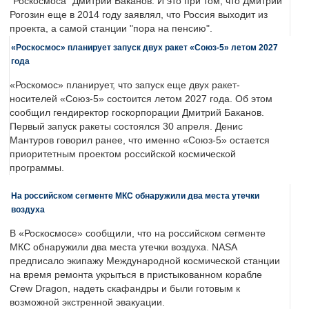
"Роскосмоса" Дмитрий Баканов. И это при том, что Дмитрий
Рогозин еще в 2014 году заявлял, что Россия выходит из
проекта, а самой станции "пора на пенсию".
«Роскосмос» планирует запуск двух ракет «Союз-5» летом 2027
года
«Роскомос» планирует, что запуск еще двух ракет-
носителей «Союз-5» состоится летом 2027 года. Об этом
сообщил гендиректор госкорпорации Дмитрий Баканов.
Первый запуск ракеты состоялся 30 апреля. Денис
Мантуров говорил ранее, что именно «Союз-5» остается
приоритетным проектом российской космической
программы.
На российском сегменте МКС обнаружили два места утечки
воздуха
В «Роскосмосе» сообщили, что на российском сегменте
МКС обнаружили два места утечки воздуха. NASA
предписало экипажу Международной космической станции
на время ремонта укрыться в пристыкованном корабле
Crew Dragon, надеть скафандры и были готовым к
возможной экстренной эвакуации.