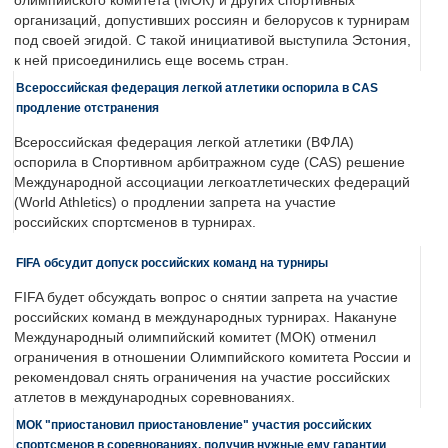
олимпийского комитета (МОК) и других спортивных
организаций, допустивших россиян и белорусов к турнирам
под своей эгидой. С такой инициативой выступила Эстония,
к ней присоединились еще восемь стран.
Всероссийская федерация легкой атлетики оспорила в CAS
продление отстранения
Всероссийская федерация легкой атлетики (ВФЛА)
оспорила в Спортивном арбитражном суде (CAS) решение
Международной ассоциации легкоатлетических федераций
(World Athletics) о продлении запрета на участие
российских спортсменов в турнирах.
FIFA обсудит допуск российских команд на турниры
FIFA будет обсуждать вопрос о снятии запрета на участие
российских команд в международных турнирах. Накануне
Международный олимпийский комитет (МОК) отменил
ограничения в отношении Олимпийского комитета России и
рекомендовал снять ограничения на участие российских
атлетов в международных соревнованиях.
МОК "приостановил приостановление" участия российских
спортсменов в соревнованиях, получив нужные ему гарантии