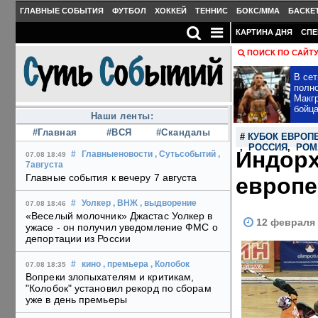
ГЛАВНЫЕ СОБЫТИЯ
ФУТБОЛ
ХОККЕЙ
ТЕННИС
БОКС/MMA
БАСКЕ
КАРТИНА ДНЯ
СПЕ
ПОИСК ПО САЙТ
В сет
полн
Макгр
бойц
Наши ленты:
#Главная
#ВСЯ
#Скандалы
#
КУБОК ЕВРОП
,
РОССИЯ
,
РОМ
Индорх
#
Главныеновости
, Сутьсобытий
,
07.08 18:49
7августа
Главные события к вечеру 7 августа
европе
#
Уолкер
, ВНЖ
, выдворение
07.08 18:46
«Веселый молочник» Джастас Уолкер в
12 февраля 
ужасе - он получил уведомление ФМС о
депортации из России
#
кино
, премьера
, Колобок
07.08 18:35
Вопреки злопыхателям и критикам,
"Колобок" установил рекорд по сборам
уже в день премьеры