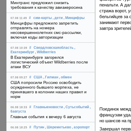
Минтранс предложил снизить
пенальти. А да
требования к качеству авиакеросина
стража ворот, 
бельгийцев за 
#
сим-карты
, дети
, Минцифры
07.08 11:49
занимают перво
Минцифры предложило запретить
отправлять на номера
завтра зрителе
несовершеннолетних смс-рассылки,
включая коды авторизации
#
Свердловскаяобласть
,
07.08 10:39
Екатеринбург
, Wildberries
В Екатеринбурге загорелся
логистический объект Wildberries после
атаки ВСУ
#
США
, Гилман
, обмен
07.08 09:27
США попросили Россию освободить
осужденного бывшего морпеха, не
принявшего в колонии наших правил и
норм
#
Главныеновости
, Сутьсобытий
,
06.08 18:33
Поединок межд
6августа
французам удал
Главные события к вечеру 6 августа
но шансов на п
#
Путин
, Шереметьево
, аэропорт
06.08 18:25
Завершал первы