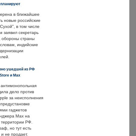
е планируют
ерена в ближайшее
ть новые российские
Сухой", в том числе
м заявил секретарь
 обороны страны
 словам, индийские
одернизации
елей.
вно ушедшей из РФ
Store и Max
 антимонопольная
дила дело против
pple за неисполнения
 предустановке
ями гаджетов
енджера Max на
 территории РФ.
аф, но тут есть
 и не продает.