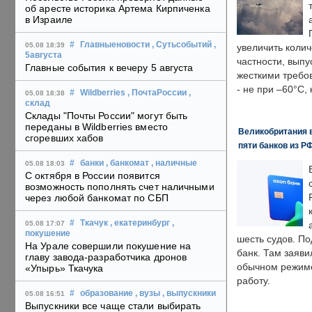
об аресте историка Артема Кирпиченка
в Израиле
#
Главныеновости
, Сутьсобытий
,
05.08 18:39
увеличить колич
5августа
частности, выпу
Главные события к вечеру 5 августа
жесткими требо
- не при –60°C,
#
Wildberries
, ПочтаРоссии
,
05.08 18:38
склад
Склады "Почты России" могут быть
переданы в Wildberries вместо
Великобритания в
сгоревших хабов
пяти банков из Р
#
банки
, банкомат
, наличные
05.08 18:03
С октября в России появится
возможность пополнять счет наличными
через любой банкомат по СБП
#
Ткачук
, екатеринбург
,
05.08 17:07
покушение
шесть судов. По
На Урале совершили покушение на
банк. Там заяви
главу завода-разработчика дронов
обычном режиме
«Упырь» Ткачука
работу.
#
образование
, вузы
, выпускники
05.08 16:51
Выпускники все чаще стали выбирать