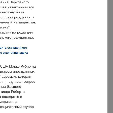
ение Верховного
вшее незаконным его
е на получение
по праву рождения, и
ленный на запрет так
изма",
страну на роды для
нского гражданства.
дить осужденного
о в колонии наших
 США Марко Рубио на
нистром иностранных
Лавровым, которая
ля, подписал вопрос
нии бывшего
отинца Роберта
а находится в
американца
ссоциативный ступор.