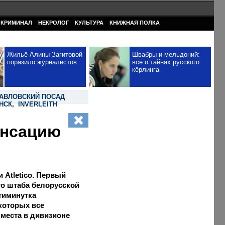
КРИМИНАЛ
НЕКРОЛОГ
КУЛЬТУРА
КНИЖНАЯ ПОЛКА
Жильё Алины Загитовой
Швабры и мельдоний:
поразило журналистов
все о тайнах русского
кёрлинга
АВЛОВСКИЙ ПОСАД
НСК
,
INVERLEITH
енсацию
 Atletico. Первый
го штаба белорусской
тиминутка
 которых все
 места в дивизионе