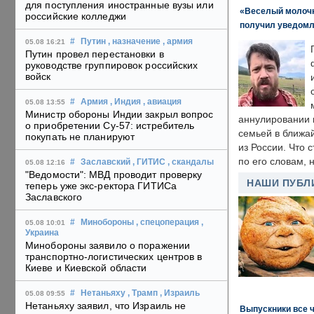
для поступления иностранные вузы или
«Веселый молочни
российские колледжи
получил уведомл
#
Путин
, назначение
, армия
05.08 16:21
Путин провел перестановки в
руководстве группировок российских
войск
#
Армия
, Индия
, авиация
05.08 13:55
Министр обороны Индии закрыл вопрос
аннулировании в
о приобретении Су-57: истребитель
семьей в ближа
покупать не планируют
из России. Что 
по его словам, н
#
Заславский
, ГИТИС
, скандалы
05.08 12:16
"Ведомости": МВД проводит проверку
НАШИ ПУБЛ
теперь уже экс-ректора ГИТИСа
Заславского
#
Минобороны
, спецоперация
,
05.08 10:01
Украина
Минобороны заявило о поражении
транспортно-логистических центров в
Киеве и Киевской области
#
Нетаньяху
, Трамп
, Израиль
05.08 09:55
Нетаньяху заявил, что Израиль не
Выпускники все 