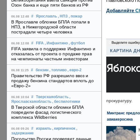
Павловского По
Великобритания ввела санкции против
Озон банка и еще пяти банков из РФ
Добавляйте
C
#
Ярославль
, НПЗ
, пожар
06.08 12:48
В Ярославле обломки БПЛА попали в
НПЗ, в Нижегородской области
пострадали четыре человека
0
Выделите ошибку
#
FIFA
, Инфантино
, футбол
06.08 12:08
FIFA заявила о поддержке Инфантино и
КАРТИНА Д
отказалась от проекта о продаже прав
на чемпионаты частным инвесторам
#
бензин
, топливо
, евро-2
06.08 11:25
Правительство РФ разрешило ввоз и
продажу бензина стандартов вплоть до
«Евро-2»
#
Тверскаяобласть
,
06.08 10:04
прокуратуру.
Ярославскаяобласть
, беспилотники
В Тверской области обломки БПЛА
повредили фасад логистического
Минтранс предлож
комплекса Wildberries
авиакеросина
#
израиль
, кирпиченок
,
06.08 09:26
задержание
Посольство России проверяет данные