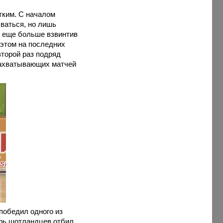
тким. С началом
ваться, но лишь
и еще больше взвинтив
 этом на последних
второй раз подряд
 захватывающих матчей
победил одного из
арь шотландцев отбил