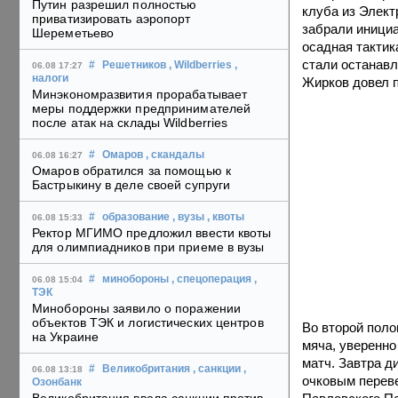
Путин разрешил полностью
клуба из Элек
приватизировать аэропорт
забрали инициа
Шереметьево
осадная тактик
стали останавл
#
Решетников
, Wildberries
,
06.08 17:27
налоги
Жирков довел 
Минэкономразвития прорабатывает
меры поддержки предпринимателей
после атак на склады Wildberries
#
Омаров
, скандалы
06.08 16:27
Омаров обратился за помощью к
Бастрыкину в деле своей супруги
#
образование
, вузы
, квоты
06.08 15:33
Ректор МГИМО предложил ввести квоты
для олимпиадников при приеме в вузы
#
минобороны
, спецоперация
,
06.08 15:04
ТЭК
Минобороны заявило о поражении
объектов ТЭК и логистических центров
Во второй поло
на Украине
мяча, уверенно
матч. Завтра д
#
Великобритания
, санкции
,
06.08 13:18
очковым переве
Озонбанк