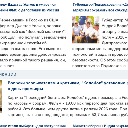
к» Джастас Уолкер в ужасе - он
Губернатор Подмосковья на «Д
ение ФМС о депортации из России
аграриям сохранить все субсид
Переехавший в Россию из США
Губернатор М
фермер Джастас Уолкер, хорошо
Андрей Вороб
известный как "Веселый молочник",
аграрную выс
сообщил, что получил уведомление
поля – 2026»
миграционной службы об
Дмитровского 
ида на жительство. Его вместе с
фермерами меры поддержки
йшее время должны депортировать
технологий и задачи продов
стало причиной такого решения, он,
безопасности. Об этом сооб
е знает.
правительства Подмосковья.
ИКАЦИИ
Вопреки злопыхателям и критикам, "Колобок" установил 
в день премьеры
Картина "Последний богатырь. Колобок" в день премьеры в Ро
по кассовым сборам. Фильм к 19.00 мск первого дня проката 
рублей. Это больше, чем другие летние релизы 2026 года. Пр
картины, включая предпродажи, превысили 53,7 миллиона руб
чаще стали выбирать для поступления
Министр обороны Индии закрыл