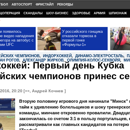
ТБОЛ
АВТОСПОРТ
ФРИСТАЙЛ
РЕКОРДЫ
ЦОПЕРАЦИЯ
СКАНДАЛЫ
ШОУ-БИЗНЕС
ЗДОРОВЬЕ
АРМИЯ
ШПИОНАЖ
У
и появилось
У российского гонщика
ое видео нападения
отказали тормоза в
егора на автобус с
первой гонке
ами UFC
«Формулы-1»
ЕЙСКИХ ЧЕМПИОНОВ
,
ИНДОРХОККЕЙ
,
ДИНАМО-ЭЛЕКТРОСТАЛЬ
,
П
АН РОГОВ
,
АЛЕКСАНДР ЖИРКОВ
,
ОЛИМПИЯ-КОЛОС-СЕКВОЙЯ
,
МИ
оккей: Первый день Кубка
йских чемпионов принес с
2016, 20:20 [«», Андрей Кочнев ]
Вторую половину игрового дня начинали "Минск" и
тайм к удивлению болельщиков и шоку тренерско
команды, минчане откровенно провалили. Двадца
закончилась со счетом 3:1 в пользу португальцев,
рассматривали как главных кандидатов на потерю