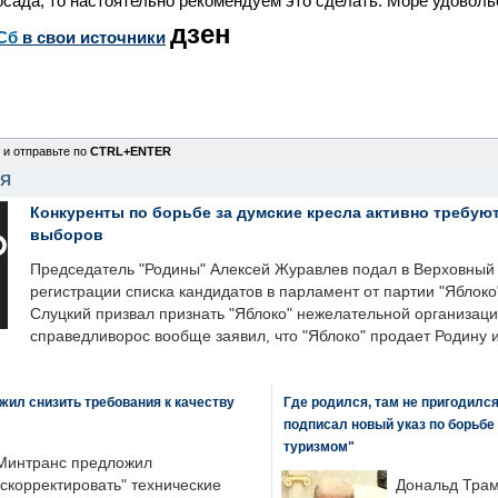
сада, то настоятельно рекомендуем это сделать. Море удоволь
дзен
Сб
в свои источники
 и отправьте по
CTRL+ENTER
НЯ
Конкуренты по борьбе за думские кресла активно требуют
выборов
Председатель "Родины" Алексей Журавлев подал в Верховный 
регистрации списка кандидатов в парламент от партии "Яблок
Слуцкий призвал признать "Яблоко" нежелательной организаци
справедливорос вообще заявил, что "Яблоко" продает Родину 
ил снизить требования к качеству
Где родился, там не пригодилс
подписал новый указ по борьбе
туризмом"
Минтранс предложил
"скорректировать" технические
Дональд Трам