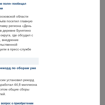
не поля» пообещал
ии
осковской области
ьёв посетил главную
тавку региона «День
 в деревне Бунятино
округа, где обсудил с
, внедрение
ольственной
щили в пресс-службе
рекорд по сборам уже
ссии установил рекорд
заработал 44,8 миллиона
и этом общие сборы
лей.
 вопрос о приобретении