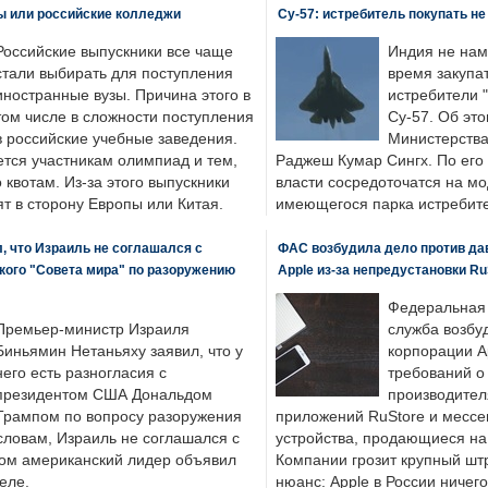
ы или российские колледжи
Су-57: истребитель покупать н
Российские выпускники все чаще
Индия не нам
стали выбирать для поступления
время закупа
иностранные вузы. Причина этого в
истребители "
том числе в сложности поступления
Су-57. Об это
в российские учебные заведения.
Министерства
ется участникам олимпиад и тем,
Раджеш Кумар Сингх. По его
о квотам. Из-за этого выпускники
власти сосредоточатся на м
т в сторону Европы или Китая.
имеющегося парка истребит
, что Израиль не соглашался с
ФАС возбудила дело против да
кого "Совета мира" по разоружению
Apple из-за непредустановки Ru
Федеральная
Премьер-министр Израиля
служба возбу
Биньямин Нетаньяху заявил, что у
корпорации A
него есть разногласия с
требований о
президентом США Дональдом
производител
Трампом по вопросу разоружения
приложений RuStore и месс
словам, Израиль не соглашался с
устройства, продающиеся на
ром американский лидер объявил
Компании грозит крупный штр
еле.
нюанс: Apple в России ничего