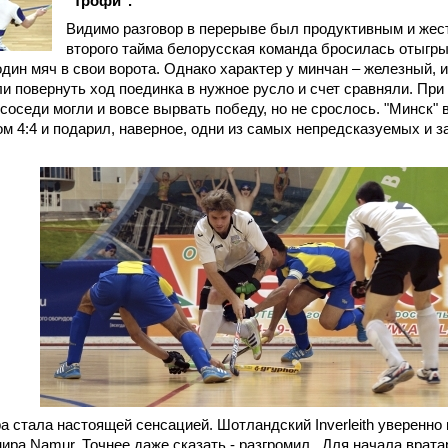
"Трофи".
Видимо разговор в перерыве был продуктивным и жес
второго тайма белорусская команда бросилась отыгры
дин мяч в свои ворота. Однако характер у минчан – железный, 
ли повернуть ход поединка в нужное русло и счет сравняли. При
соседи могли и вовсе вырвать победу, но не срослось. "Минск" 
ом 4:4 и подарил, наверное, одни из самых непредсказуемых и
 стала настоящей сенсацией. Шотландский Inverleith уверенно 
ира Namur. Точнее даже сказать - разгромил. Для начала врат