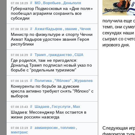
#
МО
, Воробьев
, Деньполя
07.08 18:29
Губернатор Подмосковья на «Дне поля»
Frank Uijlenbroek
пообещал аграриям сохранить все
субсидии
получила еще о
темп, они суме
#
АхматКадыров
, звание
, Чечня
07.08 18:16
секундах наши 
Министр по физкультуре и спорту Чечни
сыграл со счет
Ахмат Кадыров удостоен звания Героя
республики
игрового дня.
#
Трамп
, гражданство
, США
07.08 16:29
Где родился, там не пригодился:
Дональд Трамп подписал новый указ по
борьбе с "родильным туризмом"
#
Политика
, "Яблоко"
, Журавлев
07.08 16:15
Конкуренты по борьбе за думские
кресла активно требуют снять "Яблоко" с
выборов
#
Шадаев
, Госуслуги
, Max
07.08 15:43
Шадаев: Мессенджер Max остается в
жизни россиян навсегда
Следующая игра
#
авиакеросин
, топливо
,
07.08 13:19
минтранс
фаворитов турн