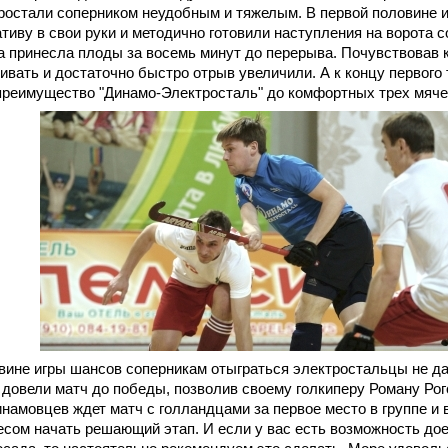
тростали соперником неудобным и тяжелым. В первой половине 
тиву в свои руки и методично готовили наступления на ворота с
а принесла плоды за восемь минут до перерыва. Почувствовав к
ивать и достаточно быстро отрыв увеличили. А к концу первого
преимущество "Динамо-Электросталь" до комфортных трех мяче
вине игры шансов соперникам отыграться электростальцы не да
 довели матч до победы, позволив своему голкиперу Роману Рог
инамовцев ждет матч с голландцами за первое место в группе и
сом начать решающий этап. И если у вас есть возможность до