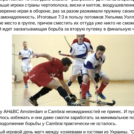
льше игроки страны чертополоха, виски и килтов, воодушевленн
уверенно играя в обороне, раз за разом разжимали пружину своих
самонадеянность. Итоговые 7:3 в пользу потомков Уильяма Уолл
е место в группе, причем сместить их оттуда уже никто не смож
й ждет захватывающая борьба за вторую путевку в финальную ч
у AH&BC Amsterdam и Cambrai неожиданностей не принес. И пу
ось избежать и они даже смогли заработать за минимальное по
родолжение борьбы у Cambrai практически не осталось.
й игровой день матч между хозяевами и гостями из Украины. "