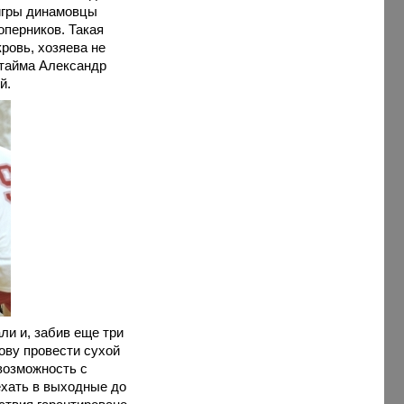
игры динамовцы
оперников. Такая
ровь, хозяева не
 тайма Александр
й.
ли и, забив еще три
ову провести сухой
 возможность с
ехать в выходные до