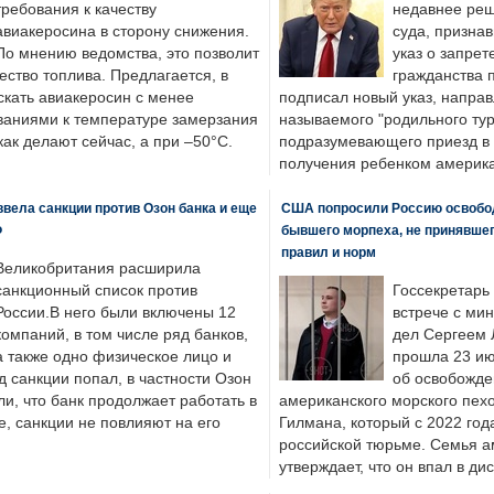
требования к качеству
недавнее реш
авиакеросина в сторону снижения.
суда, призна
По мнению ведомства, это позволит
указ о запрет
ество топлива. Предлагается, в
гражданства 
скать авиакеросин с менее
подписал новый указ, направ
ваниями к температуре замерзания
называемого "родильного тур
 как делают сейчас, а при –50°C.
подразумевающего приезд в 
получения ребенком америка
вела санкции против Озон банка и еще
США попросили Россию освобо
Ф
бывшего морпеха, не принявшег
правил и норм
Великобритания расширила
санкционный список против
Госсекретарь
России.В него были включены 12
встрече с ми
компаний, в том числе ряд банков,
дел Сергеем 
а также одно физическое лицо и
прошла 23 ию
д санкции попал, в частности Озон
об освобожде
ли, что банк продолжает работать в
американского морского пех
, санкции не повлияют на его
Гилмана, который с 2022 год
российской тюрьме. Семья 
утверждает, что он впал в ди