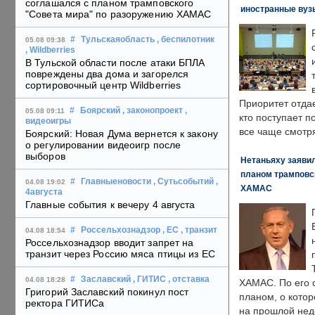
соглашался с планом трамповского
иностранные вуз
"Совета мира" по разоружению ХАМАС
#
Тульскаяобласть
, беспилотник
05.08 09:38
, Wildberries
В Тульской области после атаки БПЛА
повреждены два дома и загорелся
сортировочный центр Wildberries
Приоритет отда
#
Боярский
, законопроект
,
05.08 09:11
кто поступает п
видеоигры
все чаще смотря
Боярский: Новая Дума вернется к закону
о регулировании видеоигр после
выборов
Нетаньяху заявил
планом трамповс
#
Главныеновости
, Сутьсобытий
,
04.08 19:02
ХАМАС
4августа
Главные события к вечеру 4 августа
#
Россельхознадзор
, ЕС
, транзит
04.08 18:54
Россельхознадзор вводит запрет на
транзит через Россию мяса птицы из ЕС
#
Заславский
, ГИТИС
, отставка
04.08 18:28
ХАМАС. По его 
Григорий Заславский покинул пост
планом, о кото
ректора ГИТИСа
на прошлой нед