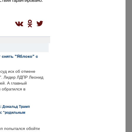
ствия гарантировано.
 снять "Яблоко" с
суд иск об отмене
о". Лидер ЛДПР Леонид
ей. А главный
и обратился в
я: Дональд Трамп
 с "родильным
п попытался обойти