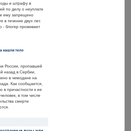
оды и штрафу в
ей по делу о неуплате
же ему запрещено
е в течение двух лет.
 - блогер проживает
а нашли тело
ки России, пропавшей
й назад в Сербии,
ено в чемодане на
рада. Как сообщается,
ю в причастности к ее
человек, в том числе
ельства смерти
ются.
ностранные вузы или