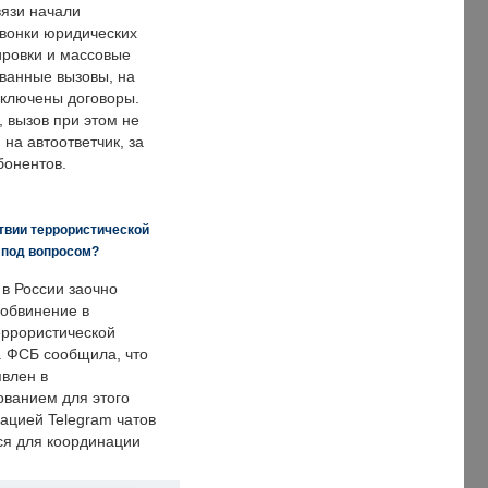
язи начали
звонки юридических
ировки и массовые
ванные вызовы, на
аключены договоры.
, вызов при этом не
на автоответчик, за
бонентов.
твии террористической
 под вопросом?
 в России заочно
обвинение в
еррористической
. ФСБ сообщила, что
явлен в
ванием для этого
ацией Telegram чатов
ся для координации