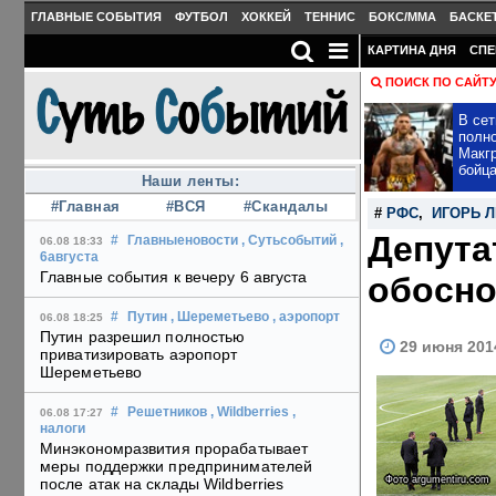
ГЛАВНЫЕ СОБЫТИЯ
ФУТБОЛ
ХОККЕЙ
ТЕННИС
БОКС/MMA
БАСКЕ
КАРТИНА ДНЯ
СПЕ
ПОИСК ПО САЙТ
В сет
полн
Макгр
бойц
Наши ленты:
#Главная
#ВСЯ
#Скандалы
#
РФС
,
ИГОРЬ 
Депута
#
Главныеновости
, Сутьсобытий
,
06.08 18:33
6августа
Главные события к вечеру 6 августа
обосно
#
Путин
, Шереметьево
, аэропорт
06.08 18:25
Путин разрешил полностью
29 июня 201
приватизировать аэропорт
Шереметьево
#
Решетников
, Wildberries
,
06.08 17:27
налоги
Минэкономразвития прорабатывает
меры поддержки предпринимателей
Фото argumentiru.com
после атак на склады Wildberries