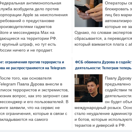
Федеральная антимонопольная
Операторы св
служба возбудила дело против
блокировать 
корпорации Apple за неисполнения
лиц без марк
требований о предустановке
автоматизиро
производителями гаджетов
которые не з
tore и мессенджера Max на
Однако, по словам экспертов
одающиеся на территории РФ.
сбрасывается, а переводится 
 крупный штраф, но тут есть
который взимается плата с а
России ничего и не продает.
: ограничения против террориста и
ФСБ обвинила Дурова в содейс
ва не распространяются на Telegram
деятельности: Телеграм теперь
После того, как основателя
Павлу Дурову
Telegram Павла Дурова внесли в
предъявлено 
список террористов и экстремистов,
содействии т
возник вопрос, как это затронет сам
деятельности
мессенджер и его пользователей. В
он будет объ
нге заявили, что на сервис не
международный розыск. Осно
я ограничения, которые в связи с
стало неудаление администр
накладываются на самого
и ботов, которые используют
терактов и диверсий в РФ.