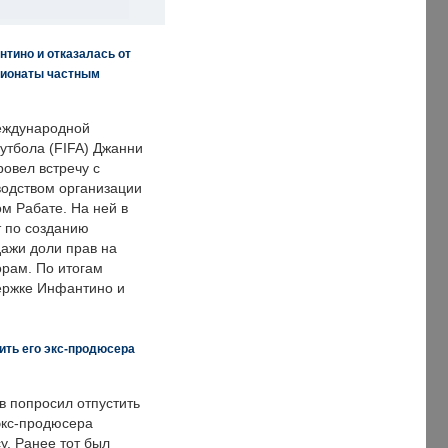
нтино и отказалась от
пионаты частным
еждународной
тбола (FIFA) Джанни
овел встречу с
одством организации
м Рабате. На ней в
т по созданию
дажи доли прав на
рам. По итогам
держке Инфантино и
ить его экс-продюсера
в попросил отпустить
экс-продюсера
у. Ранее тот был