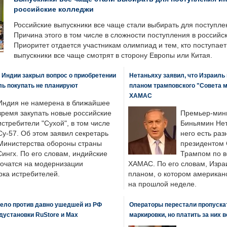
российские колледжи
Российские выпускники все чаще стали выбирать для поступле
Причина этого в том числе в сложности поступления в российс
Приоритет отдается участникам олимпиад и тем, кто поступает 
выпускники все чаще смотрят в сторону Европы или Китая.
 Индии закрыл вопрос о приобретении
Нетаньяху заявил, что Израиль
ль покупать не планируют
планом трамповского "Совета 
ХАМАС
Индия не намерена в ближайшее
время закупать новые российские
Премьер-мин
истребители "Сухой", в том числе
Биньямин Нет
Су-57. Об этом заявил секретарь
него есть раз
Министерства обороны страны
президентом
ингх. По его словам, индийские
Трампом по в
точатся на модернизации
ХАМАС. По его словам, Изра
ка истребителей.
планом, о котором американ
на прошлой неделе.
ело против давно ушедшей из РФ
Операторы перестали пропускат
едустановки RuStore и Max
маркировки, но платить за них 