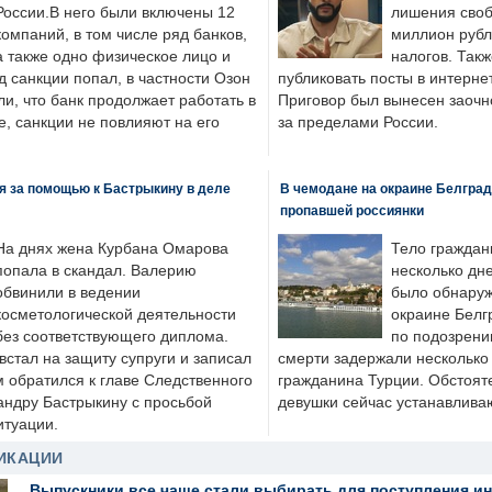
России.В него были включены 12
лишения своб
компаний, в том числе ряд банков,
миллион рубл
а также одно физическое лицо и
налогов. Так
д санкции попал, в частности Озон
публиковать посты в интернет
ли, что банк продолжает работать в
Приговор был вынесен заочно
, санкции не повлияют на его
за пределами России.
я за помощью к Бастрыкину в деле
В чемодане на окраине Белград
пропавшей россиянки
На днях жена Курбана Омарова
Тело граждан
попала в скандал. Валерию
несколько дне
обвинили в ведении
было обнаруж
косметологической деятельности
окраине Белг
без соответствующего диплома.
по подозрени
стал на защиту супруги и записал
смерти задержали несколько 
м обратился к главе Следственного
гражданина Турции. Обстоят
андру Бастрыкину с просьбой
девушки сейчас устанавлива
итуации.
ИКАЦИИ
Выпускники все чаще стали выбирать для поступления и