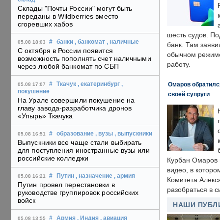
Склады "Почты России" могут быть
переданы в Wildberries вместо
сгоревших хабов
шесть судов. По
#
банки
, банкомат
, наличные
05.08 18:03
банк. Там заяви
С октября в России появится
обычном режиме
возможность пополнять счет наличными
работу.
через любой банкомат по СБП
Омаров обратилс
#
Ткачук
, екатеринбург
,
05.08 17:07
покушение
своей супруги
На Урале совершили покушение на
главу завода-разработчика дронов
«Упырь» Ткачука
#
образование
, вузы
, выпускники
05.08 16:51
Выпускники все чаще стали выбирать
для поступления иностранные вузы или
российские колледжи
Курбан Омаров в
видео, в которо
#
Путин
, назначение
, армия
05.08 16:21
Комитета Алекс
Путин провел перестановки в
разобраться в с
руководстве группировок российских
войск
НАШИ ПУБЛ
#
Армия
, Индия
, авиация
05.08 13:55