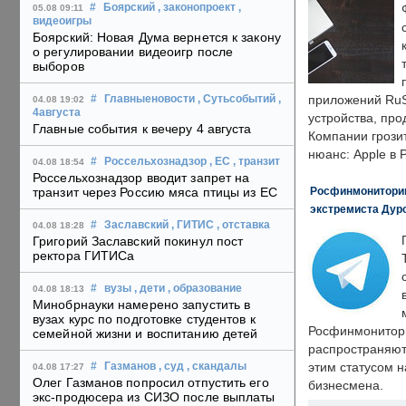
#
Боярский
, законопроект
,
05.08 09:11
видеоигры
Боярский: Новая Дума вернется к закону
о регулировании видеоигр после
выборов
приложений RuS
#
Главныеновости
, Сутьсобытий
,
04.08 19:02
4августа
устройства, пр
Главные события к вечеру 4 августа
Компании грозит
нюанс: Apple в 
#
Россельхознадзор
, ЕС
, транзит
04.08 18:54
Россельхознадзор вводит запрет на
Росфинмониторинг
транзит через Россию мяса птицы из ЕС
экстремиста Дуро
#
Заславский
, ГИТИС
, отставка
04.08 18:28
Григорий Заславский покинул пост
ректора ГИТИСа
#
вузы
, дети
, образование
04.08 18:13
Минобрнауки намерено запустить в
вузах курс по подготовке студентов к
Росфинмонитори
семейной жизни и воспитанию детей
распространяютс
этим статусом 
#
Газманов
, суд
, скандалы
04.08 17:27
Олег Газманов попросил отпустить его
бизнесмена.
экс-продюсера из СИЗО после выплаты