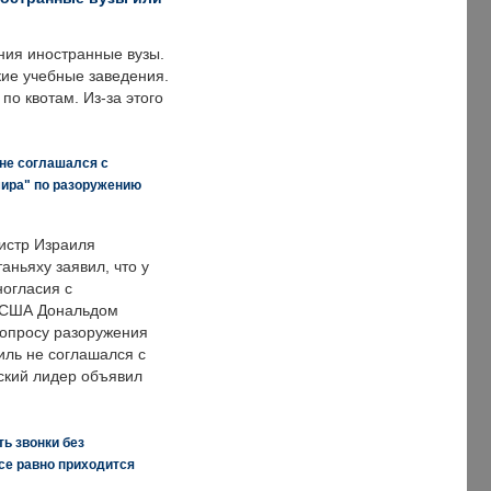
ния иностранные вузы.
кие учебные заведения.
по квотам. Из-за этого
 не соглашался с
мира" по разоружению
истр Израиля
аньяху заявил, что у
ногласия с
 США Дональдом
опросу разоружения
иль не соглашался с
ский лидер объявил
ь звонки без
все равно приходится