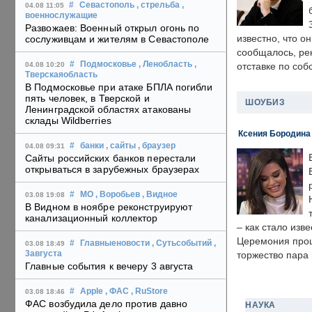
#
Севастополь
, стрельба
,
04.08 11:05
военнослужащие
Развожаев: Военный открыл огонь по
известно, что о
сослуживцам и жителям в Севастополе
сообщалось, ре
#
Подмосковье
, Ленобласть
,
04.08 10:20
отставке по со
Тверскаяобласть
В Подмосковье при атаке БПЛА погибли
пять человек, в Тверской и
ШОУБИЗ
Ленинградской областях атакованы
склады Wildberries
Ксения Бородина
#
банки
, сайты
, браузер
04.08 09:31
Сайты российских банков перестали
открываться в зарубежных браузерах
#
МО
, Воробьев
, Видное
03.08 19:08
В Видном в ноябре реконструируют
канализационный коллектор
– как стало изв
Церемония прошл
#
Главныеновости
, Сутьсобытий
,
03.08 18:49
3августа
торжество пара 
Главные события к вечеру 3 августа
#
Apple
, ФАС
, RuStore
03.08 18:46
ФАС возбудила дело против давно
НАУКА