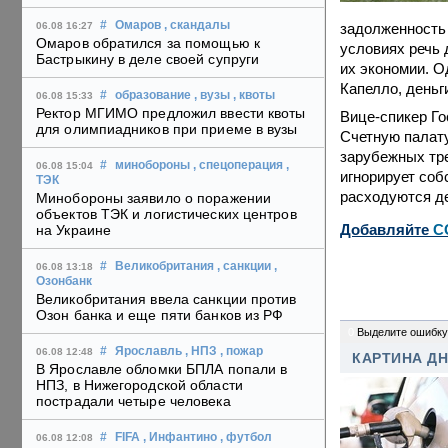
#
Омаров
, скандалы
задолженность 
06.08 16:27
Омаров обратился за помощью к
условиях речь 
Бастрыкину в деле своей супруги
их экономии. О
Капелло, деньги
#
образование
, вузы
, квоты
06.08 15:33
Ректор МГИМО предложил ввести квоты
Вице-спикер Го
для олимпиадников при приеме в вузы
Счетную палату
зарубежных тр
#
минобороны
, спецоперация
,
06.08 15:04
игнорирует соб
ТЭК
расходуются д
Минобороны заявило о поражении
объектов ТЭК и логистических центров
Добавляйте
C
на Украине
#
Великобритания
, санкции
,
06.08 13:18
Озонбанк
Великобритания ввела санкции против
Озон банка и еще пяти банков из РФ
0
Выделите ошибку
#
Ярославль
, НПЗ
, пожар
06.08 12:48
КАРТИНА Д
В Ярославле обломки БПЛА попали в
НПЗ, в Нижегородской области
пострадали четыре человека
#
FIFA
, Инфантино
, футбол
06.08 12:08