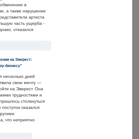
 обвинению в
е, а также нарушении
редставители артиста
льшую часть ущерба -
днако, отказался
ении на Эверест:
оу-бизнесу"
я несколько дней
твила свою мечту —
ойти на Эверест. Она
акими трудностями и
пришлось столкнуться
ё поступок оказался
другими
а, что неприятно