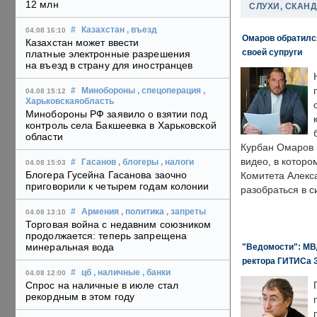
12 млн
СЛУХИ, СКАН
#
Казахстан
, въезд
04.08 16:10
Омаров обратилс
Казахстан может ввести
своей супруги
платные электронные разрешения
на въезд в страну для иностранцев
#
Минобороны
, спецоперация
,
04.08 15:12
Харьковскаяобласть
Минобороны РФ заявило о взятии под
контроль села Бакшеевка в Харьковской
области
Курбан Омаров в
видео, в которо
#
Гасанов
, блогеры
, налоги
04.08 15:03
Блогера Гусейна Гасанова заочно
Комитета Алекс
приговорили к четырем годам колонии
разобраться в с
#
Армения
, политика
, запреты
04.08 13:10
Торговая война с недавним союзником
продолжается: теперь запрещена
минеральная вода
"Ведомости": МВД
ректора ГИТИСа 
#
цб
, наличные
, банки
04.08 12:00
Спрос на наличные в июле стал
рекордным в этом году