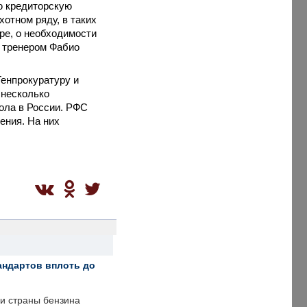
ю кредиторскую
отном ряду, в таких
ре, о необходимости
м тренером Фабио
Генпрокуратуру и
 несколько
ола в России. РФС
ения. На них
андартов вплоть до
ии страны бензина