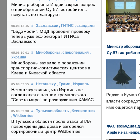
Министр обороны Индии закрыл вопрос
о приобретении Су-57: истребитель
покупать не планируют
#
Заславский
, ГИТИС
, скандалы
05.08 12:16
"Ведомости": МВД проводит проверку
теперь уже экс-ректора ГИТИСа
Заславского
Министр обороны
Су-57: истребите
#
Минобороны
, спецоперация
,
05.08 10:01
Украина
Минобороны заявило о поражении
транспортно-логистических центров в
Киеве и Киевской области
#
Нетаньяху
, Трамп
, Израиль
05.08 09:55
Нетаньяху заявил, что Израиль не
соглашался с планом трамповского
Раджеш Кумар С
"Совета мира" по разоружению ХАМАС
власти сосредо
имеющегося пар
#
Тульскаяобласть
, беспилотник
05.08 09:38
, Wildberries
В Тульской области после атаки БПЛА
повреждены два дома и загорелся
ФАС возбудила д
сортировочный центр Wildberries
Apple из-за непр