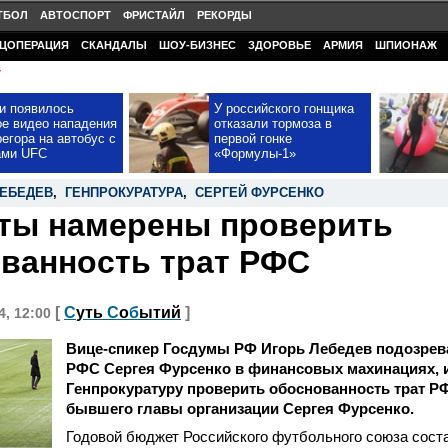
ТБОЛ
АВТОСПОРТ
ФРИСТАЙЛ
РЕКОРДЫ
ЦОПЕРАЦИЯ
СКАНДАЛЫ
ШОУ-БИЗНЕС
ЗДОРОВЬЕ
АРМИЯ
ШПИОНАЖ
У
и появилось
У российского гонщика
ое видео нападения
отказали тормоза в
егора на автобус с
первой гонке
ами UFC
«Формулы-1»
ЛЕБЕДЕВ
,
ГЕНПРОКУРАТУРА
,
СЕРГЕЙ ФУРСЕНКО
ты намерены проверить
ванность трат РФС
[
С
уть
С
о
б
ытий
]
4, 12:00
Вице-спикер Госдумы РФ Игорь Лебедев подозрев
РФС Сергея Фурсенко в финансовых махинациях, 
Генпрокуратуру проверить обоснованность трат Р
бывшего главы организации Сергея Фурсенко.
Годовой бюджет Российского футбольного союза сост