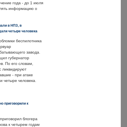
ечение года - до 1 июля
влять информацию о
али в НПЗ, в
дали четыре человека
обломки беспилотника
ервуар
батывающего завода.
щил губернатор
в. По его словам,
с ликвидируют
авшие - при атаке
и четыре человека.
но приговорили к
 приговорил блогера
нова к четырем годам