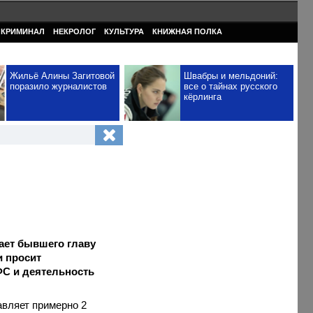
КРИМИНАЛ
НЕКРОЛОГ
КУЛЬТУРА
КНИЖНАЯ ПОЛКА
Жильё Алины Загитовой
Швабры и мельдоний:
поразило журналистов
все о тайнах русского
кёрлинга
ает бывшего главу
и просит
ФС и деятельность
авляет примерно 2