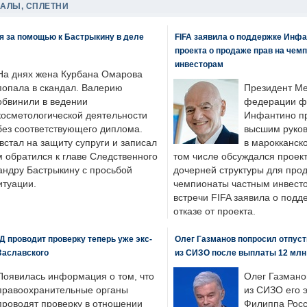
ДАЛЫ, СПЛЕТНИ
я за помощью к Бастрыкину в деле
FIFA заявила о поддержке Инфа
проекта о продаже прав на чем
инвесторам
На днях жена Курбана Омарова
попала в скандал. Валерию
Президент М
обвинили в ведении
федерации фу
косметологической деятельности
Инфантино пр
без соответствующего диплома.
высшим руков
стал на защиту супруги и записал
в марокканско
м обратился к главе Следственного
том числе обсуждался проек
андру Бастрыкину с просьбой
дочерней структуры для про
итуации.
чемпионаты частным инвесто
встречи FIFA заявила о под
отказе от проекта.
 проводит проверку теперь уже экс-
Олег Газманов попросил отпуст
Заславского
из СИЗО после выплаты 12 млн
Появилась информация о том, что
Олег Газмано
правоохранительные органы
из СИЗО его 
проводят проверку в отношении
Филиппа Росс