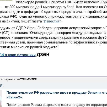
миллиарда рублей. При этом РФС имеет непогашенну
— от 300 миллионов до 1 миллиарда рублей. Как полагают на Ох
должна идти о дефиците бюджетных средств или, по крайней ме
днако РФС, судя по многомиллионному контракту с итальянски
 не считает, пишет газета
"Известия"
.
сдумы от ЛДПР Игорь Лебедев направил депутатский запрос в 
 (СП) и пояснил: "Очевидна диспропорция между расходами на
енеров и выделяемыми средствами на развитие массового футб
ственный устав, принимая сомнительные по эффективности реш
есятки миллионов рублей бюджета".
дзен
Сб
в свои источники
 и отправьте по
CTRL+ENTER
НЯ
Правительство РФ разрешило ввоз и продажу бензина ст
«Евро-2»
Правительство России разрешило ввоз и продажу на территор