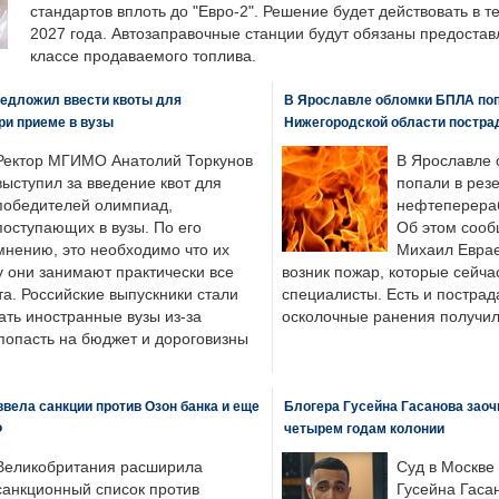
стандартов вплоть до "Евро-2". Решение будет действовать в т
2027 года. Автозаправочные станции будут обязаны предоста
классе продаваемого топлива.
едложил ввести квоты для
В Ярославле обломки БПЛА поп
ри приеме в вузы
Нижегородской области постра
Ректор МГИМО Анатолий Торкунов
В Ярославле 
выступил за введение квот для
попали в рез
победителей олимпиад,
нефтеперера
поступающих в вузы. По его
Об этом сооб
мнению, это необходимо что их
Михаил Еврае
у они занимают практически все
возник пожар, которые сейча
а. Российские выпускники стали
специалисты. Есть и пострад
ать иностранные вузы из-за
осколочные ранения получил
попасть на бюджет и дороговизны
вела санкции против Озон банка и еще
Блогера Гусейна Гасанова заоч
Ф
четырем годам колонии
Великобритания расширила
Суд в Москве
санкционный список против
Гусейна Гаса