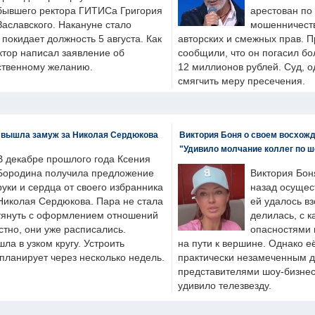
бывшего ректора ГИТИСа Григория
арестован по
Заславского. Накануне стало
мошенничеств
н покидает должность 5 августа. Как
авторских и смежных прав. П
ктор написал заявление об
сообщили, что он погасил бо
бственному желанию.
12 миллионов рублей. Суд, о
смягчить меру пресечения.
 вышла замуж за Николая Сердюкова
Виктория Боня о своем восхожд
"Удивило молчание коллег по ш
В декабре прошлого года Ксения
Бородина получила предложение
Виктория Бон
руки и сердца от своего избранника
назад осущес
Николая Сердюкова. Пара не стала
ей удалось вз
тянуть с оформлением отношений
делилась, с к
естно, они уже расписались.
опасностями 
а в узком кругу. Устроить
на пути к вершине. Однако е
планирует через несколько недель.
практически незамеченным 
представителями шоу-бизнес
удивило телезвезду.