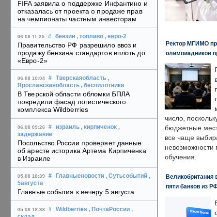
FIFA заявила о поддержке Инфантино и
отказалась от проекта о продаже прав
на чемпионаты частным инвесторам
#
бензин
, топливо
, евро-2
06.08 11:25
Ректор МГИМО пр
Правительство РФ разрешило ввоз и
продажу бензина стандартов вплоть до
олимпиадников п
«Евро-2»
#
Тверскаяобласть
,
06.08 10:04
Ярославскаяобласть
, беспилотники
В Тверской области обломки БПЛА
повредили фасад логистического
комплекса Wildberries
число, поскольк
#
израиль
, кирпиченок
,
бюджетные мест
06.08 09:26
задержание
все чаще выбир
Посольство России проверяет данные
невозможности 
об аресте историка Артема Кирпиченка
обучения.
в Израиле
#
Главныеновости
, Сутьсобытий
,
Великобритания в
05.08 18:39
5августа
пяти банков из Р
Главные события к вечеру 5 августа
#
Wildberries
, ПочтаРоссии
,
05.08 18:38
склад