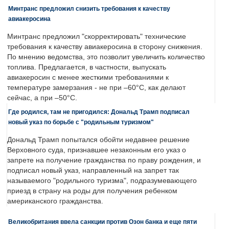
Минтранс предложил снизить требования к качеству
авиакеросина
Минтранс предложил "скорректировать" технические
требования к качеству авиакеросина в сторону снижения.
По мнению ведомства, это позволит увеличить количество
топлива. Предлагается, в частности, выпускать
авиакеросин с менее жесткими требованиями к
температуре замерзания - не при –60°C, как делают
сейчас, а при –50°C.
Где родился, там не пригодился: Дональд Трамп подписал
новый указ по борьбе с "родильным туризмом"
Дональд Трамп попытался обойти недавнее решение
Верховного суда, признавшее незаконным его указ о
запрете на получение гражданства по праву рождения, и
подписал новый указ, направленный на запрет так
называемого "родильного туризма", подразумевающего
приезд в страну на роды для получения ребенком
американского гражданства.
Великобритания ввела санкции против Озон банка и еще пяти