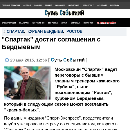
ГЛАВНЫЕ СОБЫТИЯ
ФУТБОЛ
ХОККЕЙ
ТЕННИС
БОКС/MMA
БАСКЕТБОЛ
АВТОСПОРТ
ФРИСТАЙЛ
РЕКОРДЫ
СПЕЦОПЕРАЦИЯ
СКАНДАЛЫ
ШОУ-БИЗНЕС
ЗДОРОВЬЕ
АРМИЯ
ШПИОНАЖ
НЕКРОЛОГ
ПОИСК ПО САЙТУ
#
СПАРТАК
,
КУРБАН БЕРДЫЕВ
,
РОСТОВ
"Спартак" достиг соглашения с
Бердыевым
[
С
уть
С
о
б
ытий
]
29 мая 2015, 12:56
Московский “Спартак” ведет
переговоры с бывшим
главным тренером казанского
“Рубина”, ныне
возглавляющим “Ростов”,
sportbox.ru
Курбаном Бердыевым,
который в следующем сезоне может возглавить
“красно-белых”.
По данным издания “Спорт-Экспресс”, представители
клуба уже провели встречу со специалистом, которого в
“Спартаке” считают приоритетным кандидатом на смену