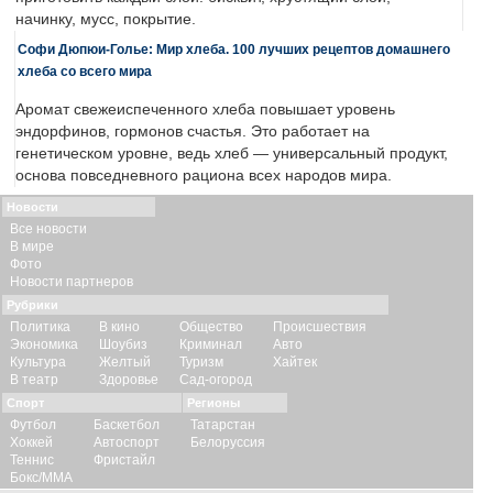
начинку, мусс, покрытие.
Софи Дюпюи-Голье: Мир хлеба. 100 лучших рецептов домашнего
хлеба со всего мира
Аромат свежеиспеченного хлеба повышает уровень
эндорфинов, гормонов счастья. Это работает на
генетическом уровне, ведь хлеб — универсальный продукт,
основа повседневного рациона всех народов мира.
Новости
Все новости
В мире
Фото
Новости партнеров
Рубрики
Политика
В кино
Общество
Происшествия
Экономика
Шоубиз
Криминал
Авто
Культура
Желтый
Туризм
Хайтек
В театр
Здоровье
Сад-огород
Спорт
Регионы
Футбол
Баскетбол
Татарстан
Хоккей
Автоспорт
Белоруссия
Теннис
Фристайл
Бокс/ММА