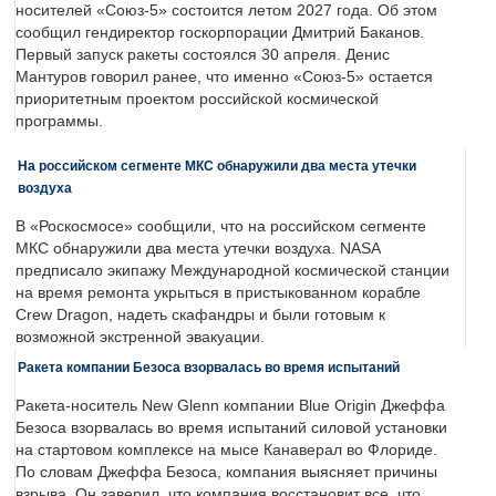
носителей «Союз-5» состоится летом 2027 года. Об этом
сообщил гендиректор госкорпорации Дмитрий Баканов.
Первый запуск ракеты состоялся 30 апреля. Денис
Мантуров говорил ранее, что именно «Союз-5» остается
приоритетным проектом российской космической
программы.
На российском сегменте МКС обнаружили два места утечки
воздуха
В «Роскосмосе» сообщили, что на российском сегменте
МКС обнаружили два места утечки воздуха. NASA
предписало экипажу Международной космической станции
на время ремонта укрыться в пристыкованном корабле
Crew Dragon, надеть скафандры и были готовым к
возможной экстренной эвакуации.
Ракета компании Безоса взорвалась во время испытаний
Ракета-носитель New Glenn компании Blue Origin Джеффа
Безоса взорвалась во время испытаний силовой установки
на стартовом комплексе на мысе Канаверал во Флориде.
По словам Джеффа Безоса, компания выясняет причины
взрыва. Он заверил, что компания восстановит все, что