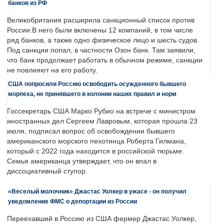
банков из РФ
Великобритания расширила санкционный список против
России.В него были включены 12 компаний, в том числе
ряд банков, а также одно физическое лицо и шесть судов.
Под санкции попал, в частности Озон банк. Там заявили,
что банк продолжает работать в обычном режиме, санкции
не повлияют на его работу.
США попросили Россию освободить осужденного бывшего
морпеха, не принявшего в колонии наших правил и норм
Госсекретарь США Марко Рубио на встрече с министром
иностранных дел Сергеем Лавровым, которая прошла 23
июля, подписал вопрос об освобождении бывшего
американского морского пехотинца Роберта Гилмана,
который с 2022 года находится в российской тюрьме.
Семья американца утверждает, что он впал в
диссоциативный ступор.
«Веселый молочник» Джастас Уолкер в ужасе - он получил
уведомление ФМС о депортации из России
Переехавший в Россию из США фермер Джастас Уолкер,