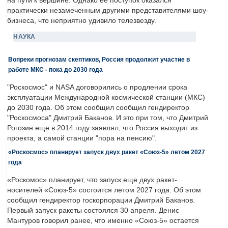
на пути к вершине. Однако её поступок оказался
практически незамеченным другими представителями шоу-
бизнеса, что неприятно удивило телезвезду.
НАУКА
Вопреки прогнозам скептиков, Россия продолжит участие в
работе МКС - пока до 2030 года
"Роскосмос" и NASA договорились о продлении срока
эксплуатации Международной космической станции (МКС)
до 2030 года. Об этом сообщил сообщил гендиректор
"Роскосмоса" Дмитрий Баканов. И это при том, что Дмитрий
Рогозин еще в 2014 году заявлял, что Россия выходит из
проекта, а самой станции "пора на пенсию".
«Роскосмос» планирует запуск двух ракет «Союз-5» летом 2027
года
«Роскомос» планирует, что запуск еще двух ракет-
носителей «Союз-5» состоится летом 2027 года. Об этом
сообщил гендиректор госкорпорации Дмитрий Баканов.
Первый запуск ракеты состоялся 30 апреля. Денис
Мантуров говорил ранее, что именно «Союз-5» остается