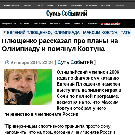
ГЛАВНЫЕ СОБЫТИЯ
ФУТБОЛ
ХОККЕЙ
ТЕННИС
БОКС/MMA
БАСКЕТБОЛ
АВТОСПОРТ
ФРИСТАЙЛ
РЕКОРДЫ
СПЕЦОПЕРАЦИЯ
СКАНДАЛЫ
ШОУ-БИЗНЕС
ЗДОРОВЬЕ
АРМИЯ
ШПИОНАЖ
НЕКРОЛОГ
ПОИСК ПО САЙТУ
#
ЕВГЕНИЙ ПЛЮЩЕНКО
,
ОЛИМПИАДА
,
МАКСИМ КОВТУН
,
ТАТЬЯ
Плющенко рассказал про планы на
Олимпиаду и помянул Ковтуна
[
С
уть
С
о
б
ытий
]
9 января 2014, 22:24
Олимпийский чемпион 2006
года по фигурному катанию
Евгений Плющенко намерен
выступить на зимних играх в
Сочи по полной программе,
mail.ru
несмотря на то, что Максим
Ковтун отобрал у него
первенство в чемпионате России
.
"Приверженцам спортивного принципа просто хочу
напомнить, что на прошлогоднем чемпионате России