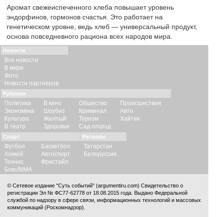
Аромат свежеиспеченного хлеба повышает уровень
эндорфинов, гормонов счастья. Это работает на
генетическом уровне, ведь хлеб — универсальный продукт,
основа повседневного рациона всех народов мира.
Новости
Все новости
В мире
Фото
Новости партнеров
Рубрики
Политика
В кино
Общество
Происшествия
Экономика
Шоубиз
Криминал
Авто
Культура
Желтый
Туризм
Хайтек
В театр
Здоровье
Сад-огород
Спорт
Регионы
Футбол
Баскетбол
Татарстан
Хоккей
Автоспорт
Белоруссия
Теннис
Фристайл
Бокс/ММА
© Сетевое издание "Суть событий" (argumentiru.com) Свидетельство о
регистрации Эл № ФС77-62778 от 18.08.2015 года. Выдано Федеральной
службой по надзору в сфере связи, информационных технологий и массовых
коммуникаций (Роскомнадзор).