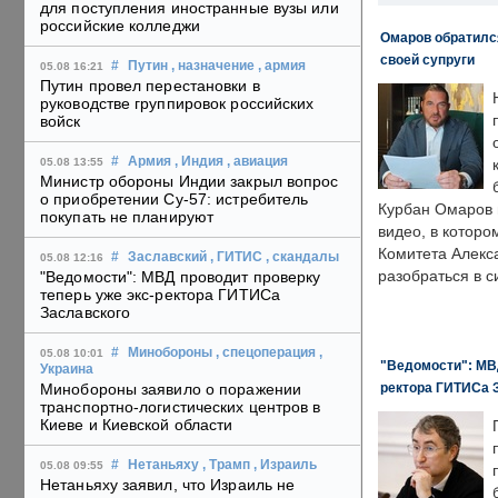
для поступления иностранные вузы или
российские колледжи
Омаров обратилс
своей супруги
#
Путин
, назначение
, армия
05.08 16:21
Путин провел перестановки в
руководстве группировок российских
войск
#
Армия
, Индия
, авиация
05.08 13:55
Министр обороны Индии закрыл вопрос
о приобретении Су-57: истребитель
Курбан Омаров в
покупать не планируют
видео, в которо
Комитета Алекс
#
Заславский
, ГИТИС
, скандалы
05.08 12:16
разобраться в с
"Ведомости": МВД проводит проверку
теперь уже экс-ректора ГИТИСа
Заславского
#
Минобороны
, спецоперация
,
05.08 10:01
"Ведомости": МВД
Украина
ректора ГИТИСа 
Минобороны заявило о поражении
транспортно-логистических центров в
Киеве и Киевской области
#
Нетаньяху
, Трамп
, Израиль
05.08 09:55
Нетаньяху заявил, что Израиль не