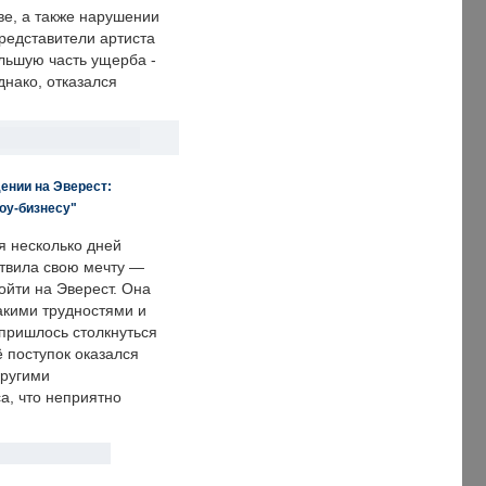
е, а также нарушении
редставители артиста
льшую часть ущерба -
днако, отказался
ении на Эверест:
оу-бизнесу"
я несколько дней
твила свою мечту —
ойти на Эверест. Она
акими трудностями и
пришлось столкнуться
ё поступок оказался
другими
а, что неприятно