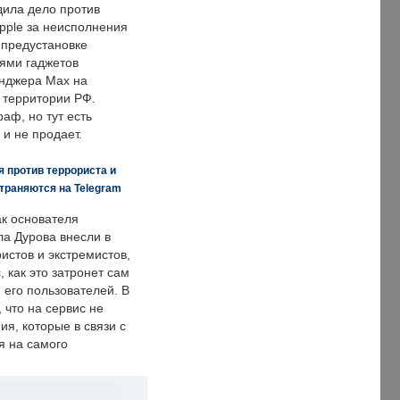
дила дело против
pple за неисполнения
 предустановке
ями гаджетов
енджера Max на
 территории РФ.
аф, но тут есть
 и не продает.
 против террориста и
траняются на Telegram
ак основателя
ла Дурова внесли в
истов и экстремистов,
, как это затронет сам
 его пользователей. В
что на сервис не
я, которые в связи с
я на самого