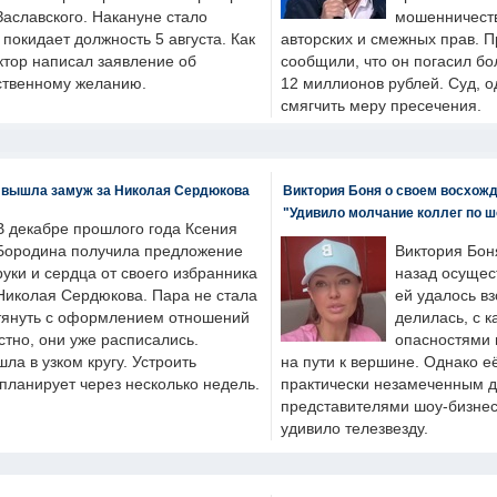
Заславского. Накануне стало
мошенничеств
н покидает должность 5 августа. Как
авторских и смежных прав. П
ктор написал заявление об
сообщили, что он погасил бо
бственному желанию.
12 миллионов рублей. Суд, о
смягчить меру пресечения.
 вышла замуж за Николая Сердюкова
Виктория Боня о своем восхожд
"Удивило молчание коллег по ш
В декабре прошлого года Ксения
Бородина получила предложение
Виктория Бон
руки и сердца от своего избранника
назад осущес
Николая Сердюкова. Пара не стала
ей удалось вз
тянуть с оформлением отношений
делилась, с к
естно, они уже расписались.
опасностями 
а в узком кругу. Устроить
на пути к вершине. Однако е
планирует через несколько недель.
практически незамеченным 
представителями шоу-бизнес
удивило телезвезду.