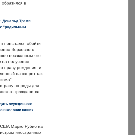
и обратился в
я: Дональд Трамп
 с "родильным
п попытался обойти
ение Верховного
вшее незаконным его
е на получение
по праву рождения, и
ленный на запрет так
изма",
страну на роды для
нского гражданства.
дить осужденного
о в колонии наших
 США Марко Рубио на
нистром иностранных