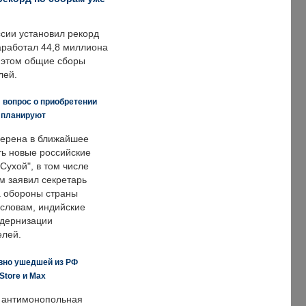
ссии установил рекорд
заработал 44,8 миллиона
и этом общие сборы
лей.
 вопрос о приобретении
е планируют
ерена в ближайшее
ть новые российские
Сухой", в том числе
м заявил секретарь
 обороны страны
 словам, индийские
одернизации
елей.
вно ушедшей из РФ
Store и Max
 антимонопольная