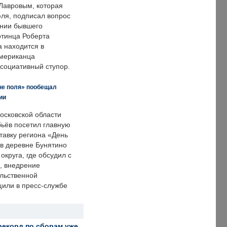
Лавровым, которая
ля, подписал вопрос
нии бывшего
отинца Роберта
а находится в
американца
ссоциативный ступор.
не поля» пообещал
ии
осковской области
ьёв посетил главную
тавку региона «День
 в деревне Бунятино
округа, где обсудил с
, внедрение
ольственной
щили в пресс-службе
рекорд по сборам уже