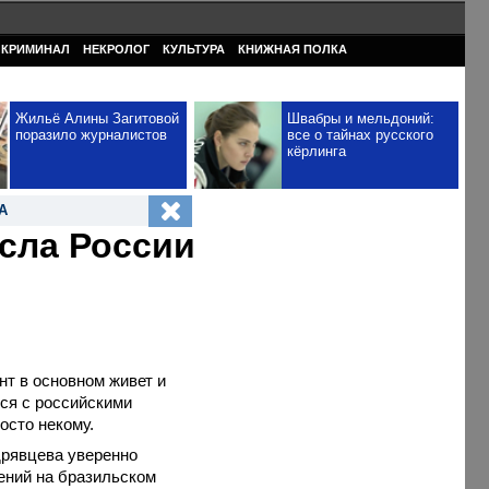
КРИМИНАЛ
НЕКРОЛОГ
КУЛЬТУРА
КНИЖНАЯ ПОЛКА
Жильё Алины Загитовой
Швабры и мельдоний:
поразило журналистов
все о тайнах русского
кёрлинга
А
сла России
т в основном живет и
ся с российскими
осто некому.
дрявцева уверенно
ений на бразильском