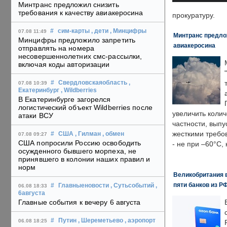
Минтранс предложил снизить
требования к качеству авиакеросина
прокуратуру.
#
сим-карты
, дети
, Минцифры
07.08 11:49
Минтранс предлож
Минцифры предложило запретить
авиакеросина
отправлять на номера
несовершеннолетних смс-рассылки,
включая коды авторизации
#
Свердловскаяобласть
,
07.08 10:39
Екатеринбург
, Wildberries
В Екатеринбурге загорелся
логистический объект Wildberries после
увеличить колич
атаки ВСУ
частности, выпу
жесткими требо
#
США
, Гилман
, обмен
07.08 09:27
США попросили Россию освободить
- не при –60°C,
осужденного бывшего морпеха, не
принявшего в колонии наших правил и
норм
Великобритания в
пяти банков из Р
#
Главныеновости
, Сутьсобытий
,
06.08 18:33
6августа
Главные события к вечеру 6 августа
#
Путин
, Шереметьево
, аэропорт
06.08 18:25