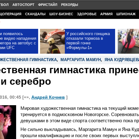
ТБОЛ
АВТОСПОРТ
ФРИСТАЙЛ
РЕКОРДЫ
ЦОПЕРАЦИЯ
СКАНДАЛЫ
ШОУ-БИЗНЕС
ЗДОРОВЬЕ
АРМИЯ
ШПИОНАЖ
У
и появилось
У российского гонщика
ое видео нападения
отказали тормоза в
егора на автобус с
первой гонке
ами UFC
«Формулы-1»
ЖЕСТВЕННАЯ ГИМНАСТИКА
,
МАРГАРИТА МАМУН
,
ЯНА КУДРЯВЦЕВ
ственная гимнастика прине
 и серебро
016, 00:45 [«»,
Андрей Кочнев
]
Мировая художественная гимнастика на текущий момен
тренируется в подмосковном Новогорске. Соревновать
девушками в этом виде спорта соответственно пока пр
Не сильно выкладываясь, Маргарита Мамун и Яна Ку
прошли квалификацию и после своих первых выступл