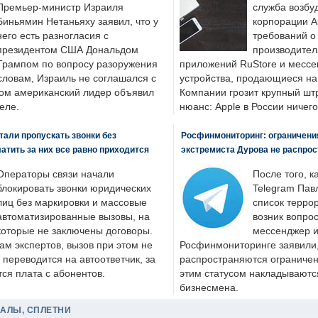
Премьер-министр Израиля
служба возбу
Биньямин Нетаньяху заявил, что у
корпорации A
него есть разногласия с
требований о
президентом США Дональдом
производител
Трампом по вопросу разоружения
приложений RuStore и месс
словам, Израиль не соглашался с
устройства, продающиеся на
ром американский лидер объявил
Компании грозит крупный штр
еле.
нюанс: Apple в России ничего
али пропускать звонки без
Росфинмониторинг: ограничения
латить за них все равно приходится
экстремиста Дурова не распрос
Операторы связи начали
После того, к
блокировать звонки юридических
Telegram Пав
лиц без маркировки и массовые
список террор
автоматизированные вызовы, на
возник вопрос
которые не заключены договоры.
мессенджер и
ам экспертов, вызов при этом не
Росфинмониторинге заявили, 
 переводится на автоответчик, за
распространяются ограничени
ся плата с абонентов.
этим статусом накладываютс
бизнесмена.
ДАЛЫ, СПЛЕТНИ