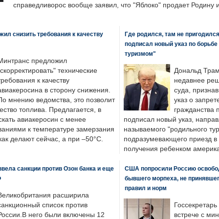
справедливорос вообще заявил, что "Яблоко" продает Родину 
ил снизить требования к качеству
Где родился, там не пригодилс
подписал новый указ по борьбе
туризмом"
Минтранс предложил
"скорректировать" технические
Дональд Трам
требования к качеству
недавнее реш
авиакеросина в сторону снижения.
суда, призна
По мнению ведомства, это позволит
указ о запрет
ество топлива. Предлагается, в
гражданства 
скать авиакеросин с менее
подписал новый указ, направ
ваниями к температуре замерзания
называемого "родильного тур
 как делают сейчас, а при –50°C.
подразумевающего приезд в 
получения ребенком америка
вела санкции против Озон банка и еще
США попросили Россию освобо
Ф
бывшего морпеха, не принявшег
правил и норм
Великобритания расширила
санкционный список против
Госсекретарь
России.В него были включены 12
встрече с ми