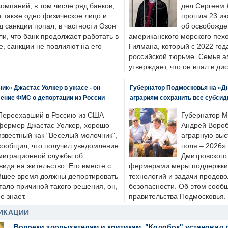
компаний, в том числе ряд банков,
дел Сергеем 
а также одно физическое лицо и
прошла 23 ию
д санкции попал, в частности Озон
об освобожде
ли, что банк продолжает работать в
американского морского пех
, санкции не повлияют на его
Гилмана, который с 2022 год
российской тюрьме. Семья 
утверждает, что он впал в ди
к» Джастас Уолкер в ужасе - он
Губернатор Подмосковья на «Д
ение ФМС о депортации из России
аграриям сохранить все субсид
Переехавший в Россию из США
Губернатор М
фермер Джастас Уолкер, хорошо
Андрей Вороб
известный как "Веселый молочник",
аграрную выс
сообщил, что получил уведомление
поля – 2026»
миграционной службы об
Дмитровского 
ида на жительство. Его вместе с
фермерами меры поддержки
йшее время должны депортировать
технологий и задачи продов
стало причиной такого решения, он,
безопасности. Об этом сооб
е знает.
правительства Подмосковья.
ИКАЦИИ
Вопреки злопыхателям и критикам, "Колобок" установил 