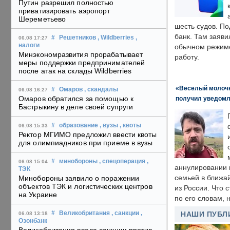
Путин разрешил полностью
приватизировать аэропорт
Шереметьево
шесть судов. По
банк. Там заяви
#
Решетников
, Wildberries
,
06.08 17:27
налоги
обычном режиме
Минэкономразвития прорабатывает
работу.
меры поддержки предпринимателей
после атак на склады Wildberries
«Веселый молочни
#
Омаров
, скандалы
06.08 16:27
Омаров обратился за помощью к
получил уведомл
Бастрыкину в деле своей супруги
#
образование
, вузы
, квоты
06.08 15:33
Ректор МГИМО предложил ввести квоты
для олимпиадников при приеме в вузы
#
минобороны
, спецоперация
,
06.08 15:04
аннулировании в
ТЭК
семьей в ближа
Минобороны заявило о поражении
объектов ТЭК и логистических центров
из России. Что 
на Украине
по его словам, н
#
Великобритания
, санкции
,
НАШИ ПУБЛ
06.08 13:18
Озонбанк