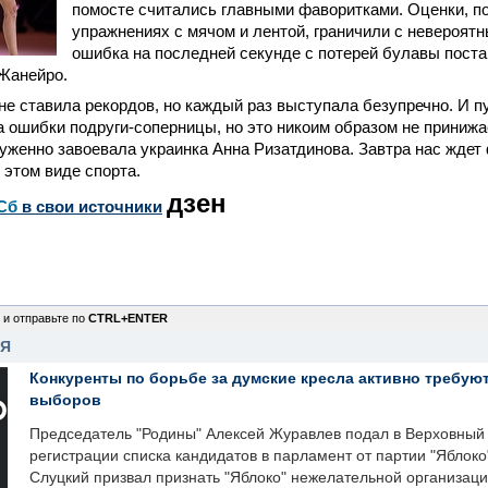
помосте считались главными фаворитками. Оценки, п
упражнениях с мячом и лентой, граничили с невероят
ошибка на последней секунде с потерей булавы поста
-Жанейро.
не ставила рекордов, но каждый раз выступала безупречно. И п
а ошибки подруги-соперницы, но это никоим образом не принижае
уженно завоевала украинка Анна Ризатдинова. Завтра нас жде
 этом виде спорта.
дзен
Сб
в свои источники
 и отправьте по
CTRL+ENTER
НЯ
Конкуренты по борьбе за думские кресла активно требуют
выборов
Председатель "Родины" Алексей Журавлев подал в Верховный 
регистрации списка кандидатов в парламент от партии "Яблок
Слуцкий призвал признать "Яблоко" нежелательной организаци