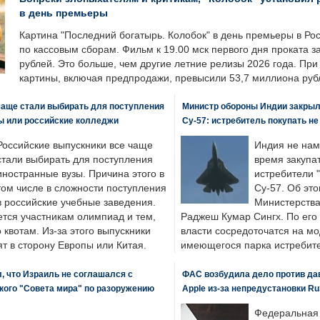
в день премьеры
Картина "Последний богатырь. Колобок" в день премьеры в Ро
по кассовым сборам. Фильм к 19.00 мск первого дня проката 
рублей. Это больше, чем другие летние релизы 2026 года. Пр
картины, включая предпродажи, превысили 53,7 миллиона руб
чаще стали выбирать для поступления
Министр обороны Индии закрыл
ы или российские колледжи
Су-57: истребитель покупать н
Российские выпускники все чаще
Индия не нам
стали выбирать для поступления
время закупа
иностранные вузы. Причина этого в
истребители "
том числе в сложности поступления
Су-57. Об это
в российские учебные заведения.
Министерства
ется участникам олимпиад и тем,
Раджеш Кумар Сингх. По его
о квотам. Из-за этого выпускники
власти сосредоточатся на м
т в сторону Европы или Китая.
имеющегося парка истребит
, что Израиль не соглашался с
ФАС возбудила дело против да
кого "Совета мира" по разоружению
Apple из-за непредустановки Ru
Федеральная