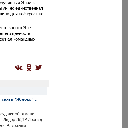
олученные Яной в
ными, но единственная
вила для неё крест на
усть золото Яне
т его ценность.
т финал командных
 снять "Яблоко" с
суд иск об отмене
о". Лидер ЛДПР Леонид
ей. А главный