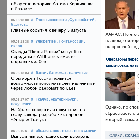
об аресте историка Артема Кирпиченка
в Израиле
#
Главныеновости
, Сутьсобытий
,
05.08 18:39
5августа
Главные события к вечеру 5 августа
ХАМАС. По его 
планом, о кото
#
Wildberries
, ПочтаРоссии
,
05.08 18:38
склад
на прошлой нед
Склады "Почты России" могут быть
переданы в Wildberries вместо
Операторы перест
сгоревших хабов
маркировки, но п
#
банки
, банкомат
, наличные
05.08 18:03
С октября в России появится
возможность пополнять счет наличными
через любой банкомат по СБП
#
Ткачук
, екатеринбург
,
05.08 17:07
покушение
Однако, по слов
На Урале совершили покушение на
сбрасывается, а
главу завода-разработчика дронов
«Упырь» Ткачука
который взимает
#
образование
, вузы
, выпускники
05.08 16:51
СЛУХИ, СКАН
Выпускники все чаще стали выбирать