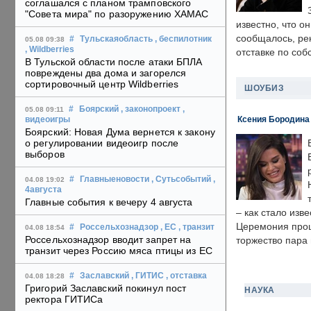
соглашался с планом трамповского
"Совета мира" по разоружению ХАМАС
известно, что о
сообщалось, ре
#
Тульскаяобласть
, беспилотник
05.08 09:38
, Wildberries
отставке по со
В Тульской области после атаки БПЛА
повреждены два дома и загорелся
сортировочный центр Wildberries
ШОУБИЗ
#
Боярский
, законопроект
,
05.08 09:11
Ксения Бородина
видеоигры
Боярский: Новая Дума вернется к закону
о регулировании видеоигр после
выборов
#
Главныеновости
, Сутьсобытий
,
04.08 19:02
4августа
Главные события к вечеру 4 августа
– как стало изв
Церемония прошл
#
Россельхознадзор
, ЕС
, транзит
04.08 18:54
Россельхознадзор вводит запрет на
торжество пара 
транзит через Россию мяса птицы из ЕС
#
Заславский
, ГИТИС
, отставка
04.08 18:28
Григорий Заславский покинул пост
НАУКА
ректора ГИТИСа