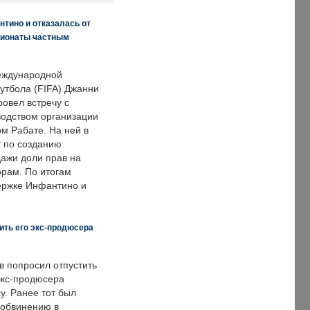
нтино и отказалась от
пионаты частным
еждународной
тбола (FIFA) Джанни
овел встречу с
одством организации
м Рабате. На ней в
т по созданию
дажи доли прав на
рам. По итогам
держке Инфантино и
ить его экс-продюсера
в попросил отпустить
экс-продюсера
у. Ранее тот был
 обвинению в