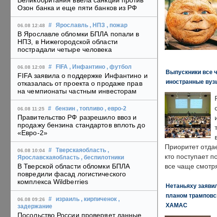
Великобритания ввела санкции против
Озон банка и еще пяти банков из РФ
#
Ярославль
, НПЗ
, пожар
06.08 12:48
В Ярославле обломки БПЛА попали в
НПЗ, в Нижегородской области
пострадали четыре человека
#
FIFA
, Инфантино
, футбол
06.08 12:08
Выпускники все 
FIFA заявила о поддержке Инфантино и
иностранные вуз
отказалась от проекта о продаже прав
на чемпионаты частным инвесторам
#
бензин
, топливо
, евро-2
06.08 11:25
Правительство РФ разрешило ввоз и
продажу бензина стандартов вплоть до
«Евро-2»
Приоритет отда
#
Тверскаяобласть
,
06.08 10:04
кто поступает п
Ярославскаяобласть
, беспилотники
В Тверской области обломки БПЛА
все чаще смотря
повредили фасад логистического
комплекса Wildberries
Нетаньяху заявил
планом трамповс
#
израиль
, кирпиченок
,
06.08 09:26
ХАМАС
задержание
Посольство России проверяет данные