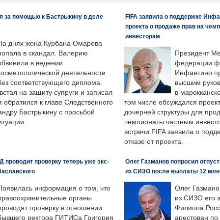
я за помощью к Бастрыкину в деле
FIFA заявила о поддержке Инфа
проекта о продаже прав на чем
инвесторам
На днях жена Курбана Омарова
попала в скандал. Валерию
Президент М
обвинили в ведении
федерации фу
косметологической деятельности
Инфантино пр
без соответствующего диплома.
высшим руков
стал на защиту супруги и записал
в марокканско
м обратился к главе Следственного
том числе обсуждался проек
андру Бастрыкину с просьбой
дочерней структуры для про
итуации.
чемпионаты частным инвесто
встречи FIFA заявила о под
отказе от проекта.
 проводит проверку теперь уже экс-
Олег Газманов попросил отпуст
Заславского
из СИЗО после выплаты 12 млн
Появилась информация о том, что
Олег Газмано
правоохранительные органы
из СИЗО его 
проводят проверку в отношении
Филиппа Росс
бывшего ректора ГИТИСа Григория
арестован по