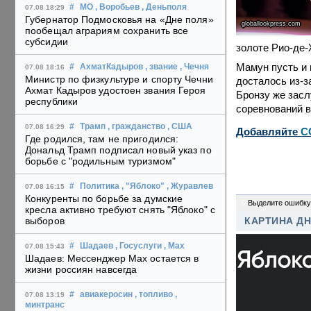
#
МО
, Воробьев
, Деньполя
07.08 18:29
Губернатор Подмосковья на «Дне поля»
globallookpress.com
пообещал аграриям сохранить все
субсидии
золоте Рио-де
Мамун пусть и 
#
АхматКадыров
, звание
, Чечня
07.08 18:16
Министр по физкультуре и спорту Чечни
досталось из-з
Ахмат Кадыров удостоен звания Героя
Бронзу же засл
республики
соревнований в
#
Трамп
, гражданство
, США
07.08 16:29
Добавляйте
C
Где родился, там не пригодился:
Дональд Трамп подписал новый указ по
борьбе с "родильным туризмом"
#
Политика
, "Яблоко"
, Журавлев
07.08 16:15
Конкуренты по борьбе за думские
0
Выделите ошибку
кресла активно требуют снять "Яблоко" с
выборов
КАРТИНА Д
#
Шадаев
, Госуслуги
, Max
07.08 15:43
Шадаев: Мессенджер Max остается в
жизни россиян навсегда
#
авиакеросин
, топливо
,
07.08 13:19
минтранс