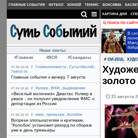
ГЛАВНЫЕ СОБЫТИЯ
ФУТБОЛ
ХОККЕЙ
ТЕННИС
БОКС/MMA
БАСКЕ
КАРТИНА ДНЯ
СПЕ
ПОИСК ПО САЙТ
В сет
полн
Макгр
бойц
Наши ленты:
#Главная
#ВСЯ
#Скандалы
#
ОИ-2016
,
ХУДО
Художе
#
Главныеновости
, Сутьсобытий
,
07.08 18:49
7августа
Главные события к вечеру 7 августа
золото
#
Уолкер
, ВНЖ
, выдворение
07.08 18:46
«Веселый молочник» Джастас Уолкер в
21 августа 2
ужасе - он получил уведомление ФМС о
депортации из России
#
кино
, премьера
, Колобок
07.08 18:35
Вопреки злопыхателям и критикам,
"Колобок" установил рекорд по сборам
уже в день премьеры