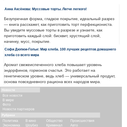
Анна Аксёнова: Муссовые торты. Легче легкого!
Безупречная форма, гладкое покрытие, идеальный разрез
— книга расскажет, как приготовить торт перфекциониста.
Вы увидите муссовые торты в разрезе и узнаете, как
приготовить каждый слой: бисквит, хрустящий слой,
начинку, мусс, покрытие.
Софи Дюпюи-Голье: Мир хлеба. 100 лучших рецептов домашнего
хлеба со всего мира
Аромат свежеиспеченного хлеба повышает уровень
эндорфинов, гормонов счастья. Это работает на
генетическом уровне, ведь хлеб — универсальный продукт,
основа повседневного рациона всех народов мира.
Новости
Все новости
В мире
Фото
Новости партнеров
Рубрики
Политика
В кино
Общество
Происшествия
Экономика
Шоубиз
Криминал
Авто