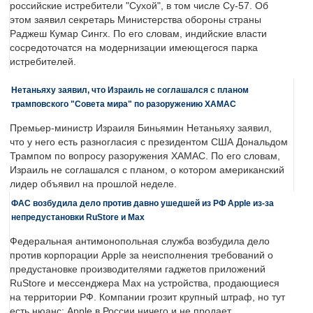
российские истребители "Сухой", в том числе Су-57. Об
этом заявил секретарь Министерства обороны страны
Раджеш Кумар Сингх. По его словам, индийские власти
сосредоточатся на модернизации имеющегося парка
истребителей.
Нетаньяху заявил, что Израиль не соглашался с планом
трамповского "Совета мира" по разоружению ХАМАС
Премьер-министр Израиля Биньямин Нетаньяху заявил,
что у него есть разногласия с президентом США Дональдом
Трампом по вопросу разоружения ХАМАС. По его словам,
Израиль не соглашался с планом, о котором американский
лидер объявил на прошлой неделе.
ФАС возбудила дело против давно ушедшей из РФ Apple из-за
непредустановки RuStore и Max
Федеральная антимонопольная служба возбудила дело
против корпорации Apple за неисполнения требований о
предустановке производителями гаджетов приложений
RuStore и мессенджера Max на устройства, продающиеся
на территории РФ. Компании грозит крупный штраф, но тут
есть нюанс: Apple в России ничего и не продает.