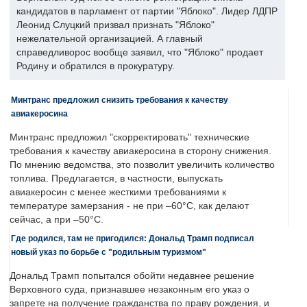
кандидатов в парламент от партии "Яблоко". Лидер ЛДПР
Леонид Слуцкий призвал признать "Яблоко"
нежелательной организацией. А главный
справедливорос вообще заявил, что "Яблоко" продает
Родину и обратился в прокуратуру.
Минтранс предложил снизить требования к качеству
авиакеросина
Минтранс предложил "скорректировать" технические
требования к качеству авиакеросина в сторону снижения.
По мнению ведомства, это позволит увеличить количество
топлива. Предлагается, в частности, выпускать
авиакеросин с менее жесткими требованиями к
температуре замерзания - не при –60°C, как делают
сейчас, а при –50°C.
Где родился, там не пригодился: Дональд Трамп подписал
новый указ по борьбе с "родильным туризмом"
Дональд Трамп попытался обойти недавнее решение
Верховного суда, признавшее незаконным его указ о
запрете на получение гражданства по праву рождения, и