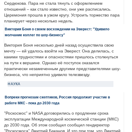
Сердюкова. Пара не стала тянуть с оформлением
отношений – как стало известно, они уже расписались.
Церемония прошла в узком кругу. Устроить торжество пара
планирует через несколько недель.
Виктория Боня о своем восхождении на Эверест: "Удивило
молчание коллег по шоу-бизнесу"
Виктория Боня несколько дней назад осуществила свою
мечту — ей удалось взойти на Эверест. Она делилась, с
какими трудностями и опасностями пришлось столкнуться
на пути к вершине. Однако её поступок оказался
практически незамеченным другими представителями шоу-
бизнеса, что неприятно удивило телезвезду.
НАУКА
Вопреки прогнозам скептиков, Россия продолжит участие в
работе МКС - пока до 2030 года
"Роскосмос" и NASA договорились о продлении срока
эксплуатации Международной космической станции (МКС)
до 2030 года. Об этом сообщил сообщил гендиректор
"Роскосмоса" Дмитрий Баканов. И это при том, что Дмитрий