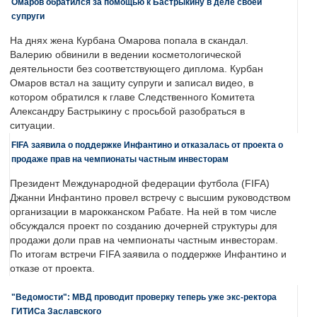
Омаров обратился за помощью к Бастрыкину в деле своей
супруги
На днях жена Курбана Омарова попала в скандал.
Валерию обвинили в ведении косметологической
деятельности без соответствующего диплома. Курбан
Омаров встал на защиту супруги и записал видео, в
котором обратился к главе Следственного Комитета
Александру Бастрыкину с просьбой разобраться в
ситуации.
FIFA заявила о поддержке Инфантино и отказалась от проекта о
продаже прав на чемпионаты частным инвесторам
Президент Международной федерации футбола (FIFA)
Джанни Инфантино провел встречу с высшим руководством
организации в марокканском Рабате. На ней в том числе
обсуждался проект по созданию дочерней структуры для
продажи доли прав на чемпионаты частным инвесторам.
По итогам встречи FIFA заявила о поддержке Инфантино и
отказе от проекта.
"Ведомости": МВД проводит проверку теперь уже экс-ректора
ГИТИСа Заславского