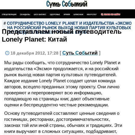
СПЕЦОПЕРАЦИЯ
СКАНДАЛЫ
ШОУ-БИЗНЕС
ЗДОРОВЬЕ
АРМИЯ
ШПИОНАЖ
НЕКРОЛОГ
ПОИСК ПО САЙТУ
#
СОТРУДНИЧЕСТВО LONELY PLANET И ИЗДАТЕЛЬСТВА «ЭКСМО
,
НА РОССИЙСКИЙ РЫНОК ВЫХОД НОВАЯ ПАРТИЯ КУЛЬТОВЫХ 
Представляем новый путеводитель
,
ПУТЕВОДИТЕЛЬ LONELY PLANET: КИТАЙ
Lonely Planet: Китай
[
С
уть
С
о
б
ытий
]
18 декабря 2012, 17:28
Мы рады сообщить, что сотрудничество Lonely Planet и
издательства «Эксмо» продолжается, и на российский
рынок выход новая партия культовых путеводителей.
Каждое издание Lonely Planet создает целая команда
авторов, всецело преданных этому проекту. Они лично
проверяют и перепроверяют всю информацию,
попадающую на страницы книг, дают объективные
оценки и беспрецедентно честные рекомендации.
Основу путеводителей составляют ценные сведения о
гостиницах, ресторанах, достопримечательностях,
законах той или иной страны, обычаях и традициях. Эти
книги выручают в сложных ситуациях, подбадривают,