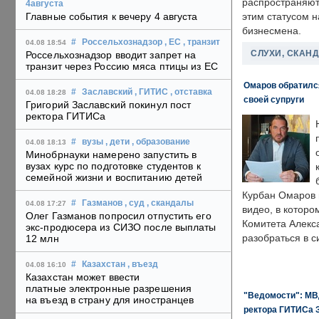
распространяютс
4августа
Главные события к вечеру 4 августа
этим статусом 
бизнесмена.
#
Россельхознадзор
, ЕС
, транзит
04.08 18:54
СЛУХИ, СКАН
Россельхознадзор вводит запрет на
транзит через Россию мяса птицы из ЕС
Омаров обратилс
#
Заславский
, ГИТИС
, отставка
04.08 18:28
своей супруги
Григорий Заславский покинул пост
ректора ГИТИСа
#
вузы
, дети
, образование
04.08 18:13
Минобрнауки намерено запустить в
вузах курс по подготовке студентов к
семейной жизни и воспитанию детей
Курбан Омаров в
#
Газманов
, суд
, скандалы
04.08 17:27
видео, в которо
Олег Газманов попросил отпустить его
Комитета Алекс
экс-продюсера из СИЗО после выплаты
разобраться в с
12 млн
#
Казахстан
, въезд
04.08 16:10
Казахстан может ввести
платные электронные разрешения
"Ведомости": МВД
на въезд в страну для иностранцев
ректора ГИТИСа 