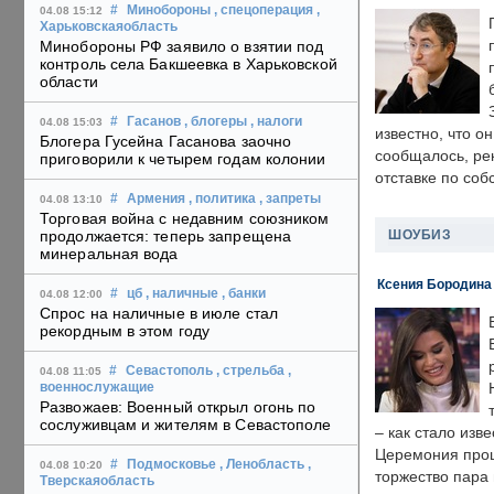
#
Минобороны
, спецоперация
,
04.08 15:12
Харьковскаяобласть
Минобороны РФ заявило о взятии под
контроль села Бакшеевка в Харьковской
области
#
Гасанов
, блогеры
, налоги
04.08 15:03
известно, что о
Блогера Гусейна Гасанова заочно
сообщалось, ре
приговорили к четырем годам колонии
отставке по со
#
Армения
, политика
, запреты
04.08 13:10
Торговая война с недавним союзником
ШОУБИЗ
продолжается: теперь запрещена
минеральная вода
Ксения Бородина
#
цб
, наличные
, банки
04.08 12:00
Спрос на наличные в июле стал
рекордным в этом году
#
Севастополь
, стрельба
,
04.08 11:05
военнослужащие
Развожаев: Военный открыл огонь по
сослуживцам и жителям в Севастополе
– как стало изв
Церемония прошл
#
Подмосковье
, Ленобласть
,
04.08 10:20
торжество пара 
Тверскаяобласть