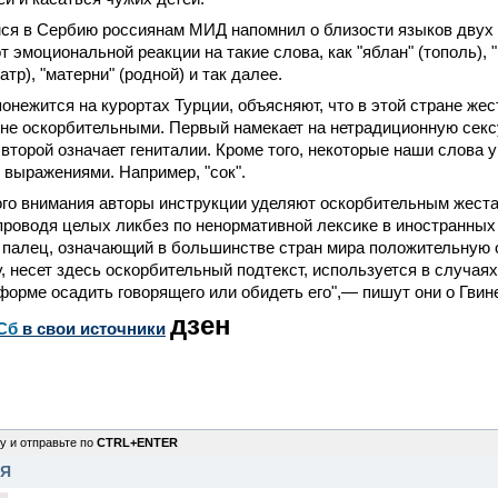
я в Сербию россиянам МИД напомнил о близости языков двух 
 эмоциональной реакции на такие слова, как "яблан" (тополь), "
атр), "матерни" (родной) и так далее.
понежится на курортах Турции, объясняют, что в этой стране жест
йне оскорбительными. Первый намекает на нетрадиционную сек
 второй означает гениталии. Кроме того, некоторые наши слова у
выражениями. Например, "сок".
ого внимания авторы инструкции уделяют оскорбительным жест
проводя целых ликбез по ненормативной лексике в иностранных
 палец, означающий в большинстве стран мира положительную 
 несет здесь оскорбительный подтекст, используется в случаях
 форме осадить говорящего или обидеть его",— пишут они о Гвин
дзен
Сб
в свои источники
у и отправьте по
CTRL+ENTER
НЯ