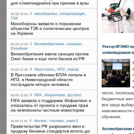
для олимпиадников при приеме в вузы
#
минобороны
, спецоперация
,
06.08 15:04
ТЭК
Минобороны заявило о поражении
объектов ТЭК и логистических центров
на Украине
#
Великобритания
, санкции
,
06.08 13:18
Ректор МГИМО пр
Озонбанк
олимпиадников п
Великобритания ввела санкции против
Озон банка и еще пяти банков из РФ
#
Ярославль
, НПЗ
, пожар
06.08 12:48
В Ярославле обломки БПЛА попали в
НПЗ, в Нижегородской области
пострадали четыре человека
число, поскольк
#
FIFA
, Инфантино
, футбол
06.08 12:08
бюджетные мест
FIFA заявила о поддержке Инфантино и
все чаще выбир
отказалась от проекта о продаже прав
на чемпионаты частным инвесторам
невозможности 
обучения.
#
бензин
, топливо
, евро-2
06.08 11:25
Правительство РФ разрешило ввоз и
Великобритания в
продажу бензина стандартов вплоть до