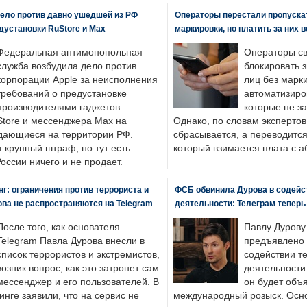
ело против давно ушедшей из РФ
Операторы перестали пропускат
едустановки RuStore и Max
маркировки, но платить за них 
Федеральная антимонопольная
Операторы св
служба возбудила дело против
блокировать 
корпорации Apple за неисполнения
лиц без марк
требований о предустановке
автоматизиро
производителями гаджетов
которые не з
tore и мессенджера Max на
Однако, по словам экспертов
одающиеся на территории РФ.
сбрасывается, а переводится 
 крупный штраф, но тут есть
который взимается плата с а
России ничего и не продает.
: ограничения против террориста и
ФСБ обвинила Дурова в содейс
ва не распространяются на Telegram
деятельности: Телеграм теперь
После того, как основателя
Павлу Дурову
Telegram Павла Дурова внесли в
предъявлено 
список террористов и экстремистов,
содействии т
возник вопрос, как это затронет сам
деятельности
мессенджер и его пользователей. В
он будет объ
нге заявили, что на сервис не
международный розыск. Осно