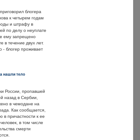
 приговорил блогера
нова к четырем годам
оды и штрафу в
ей по делу о неуплате
же ему запрещено
е в течение двух лет.
 - блогер проживает
а нашли тело
ки России, пропавшей
й назад в Сербии,
ено в чемодане на
рада. Как сообщается,
ю в причастности к ее
человек, в том числе
ельства смерти
ются.