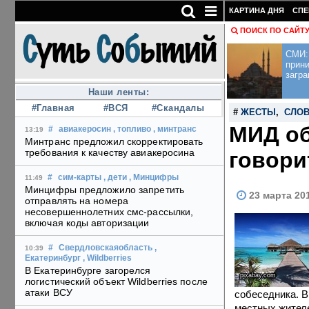
КАРТИНА ДНЯ
СПЕ
ПОИСК ПО САЙТ
СМИ: 
прини
загра
Наши ленты:
#Главная
#ВСЯ
#Скандалы
#
ЖЕСТЫ
,
СЛОВ
МИД об
#
авиакеросин
, топливо
, минтранс
13:19
Минтранс предложил скорректировать
требования к качеству авиакеросина
говори
#
сим-карты
, дети
, Минцифры
11:49
Минцифры предложило запретить
23 марта 20
отправлять на номера
несовершеннолетних смс-рассылки,
включая коды авторизации
#
Свердловскаяобласть
,
10:39
Екатеринбург
, Wildberries
В Екатеринбурге загорелся
pixabay.com
логистический объект Wildberries после
атаки ВСУ
собеседника. В
местных жителе