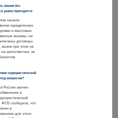
ь звонки без
все равно приходится
язи начали
звонки юридических
ировки и массовые
ванные вызовы, на
аключены договоры.
, вызов при этом не
на автоответчик, за
бонентов.
твии террористической
 под вопросом?
 в России заочно
обвинение в
еррористической
. ФСБ сообщила, что
явлен в
ванием для этого