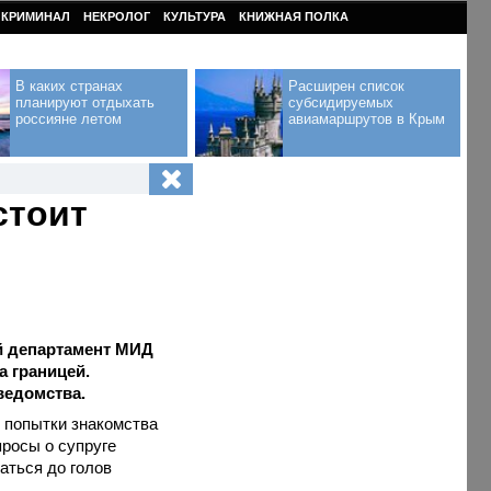
КРИМИНАЛ
НЕКРОЛОГ
КУЛЬТУРА
КНИЖНАЯ ПОЛКА
В каких странах
Расширен список
планируют отдыхать
субсидируемых
россияне летом
авиамаршрутов в Крым
стоит
й департамент МИД
а границей.
ведомства.
ь попытки знакомства
просы о супруге
аться до голов