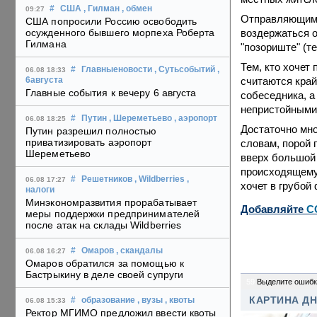
#
США
, Гилман
, обмен
09:27
Отправляющимс
США попросили Россию освободить
воздержаться от
осужденного бывшего морпеха Роберта
Гилмана
"позориште" (те
Тем, кто хочет 
#
Главныеновости
, Сутьсобытий
,
06.08 18:33
считаются кра
6августа
Главные события к вечеру 6 августа
собеседника, а
непристойными 
#
Путин
, Шереметьево
, аэропорт
06.08 18:25
Достаточно мн
Путин разрешил полностью
приватизировать аэропорт
словам, порой 
Шереметьево
вверх большой
происходящему,
#
Решетников
, Wildberries
,
06.08 17:27
хочет в грубой
налоги
Минэкономразвития прорабатывает
Добавляйте
C
меры поддержки предпринимателей
после атак на склады Wildberries
#
Омаров
, скандалы
06.08 16:27
Омаров обратился за помощью к
Бастрыкину в деле своей супруги
59
Выделите ошибк
КАРТИНА Д
#
образование
, вузы
, квоты
06.08 15:33
Ректор МГИМО предложил ввести квоты