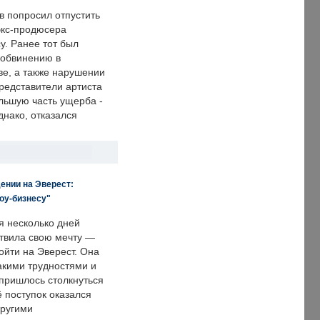
в попросил отпустить
экс-продюсера
у. Ранее тот был
 обвинению в
е, а также нарушении
редставители артиста
льшую часть ущерба -
днако, отказался
ении на Эверест:
оу-бизнесу"
я несколько дней
твила свою мечту —
ойти на Эверест. Она
акими трудностями и
пришлось столкнуться
ё поступок оказался
другими