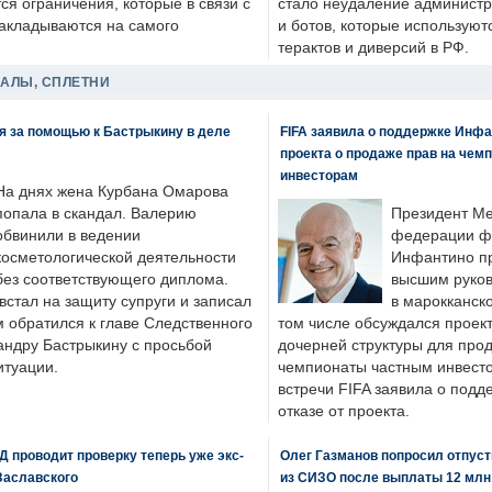
я ограничения, которые в связи с
стало неудаление администр
накладываются на самого
и ботов, которые используют
терактов и диверсий в РФ.
ДАЛЫ, СПЛЕТНИ
я за помощью к Бастрыкину в деле
FIFA заявила о поддержке Инфа
проекта о продаже прав на чем
инвесторам
На днях жена Курбана Омарова
попала в скандал. Валерию
Президент М
обвинили в ведении
федерации фу
косметологической деятельности
Инфантино пр
без соответствующего диплома.
высшим руков
стал на защиту супруги и записал
в марокканско
м обратился к главе Следственного
том числе обсуждался проек
андру Бастрыкину с просьбой
дочерней структуры для про
итуации.
чемпионаты частным инвесто
встречи FIFA заявила о под
отказе от проекта.
 проводит проверку теперь уже экс-
Олег Газманов попросил отпуст
Заславского
из СИЗО после выплаты 12 млн