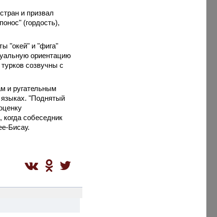
стран и призвал
понос" (гордость),
ы "окей" и "фига"
суальную ориентацию
 турков созвучны с
ам и ругательным
 языках. "Поднятый
оценку
, когда собеседник
ее-Бисау.