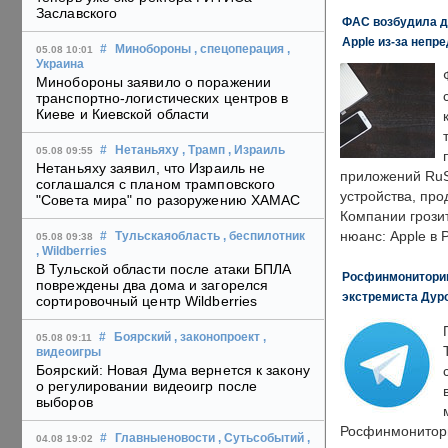
Заславского
ФАС возбудила д
Apple из-за непр
#
Минобороны
, спецоперация
,
05.08 10:01
Украина
Минобороны заявило о поражении
транспортно-логистических центров в
Киеве и Киевской области
#
Нетаньяху
, Трамп
, Израиль
05.08 09:55
Нетаньяху заявил, что Израиль не
приложений RuS
соглашался с планом трамповского
устройства, пр
"Совета мира" по разоружению ХАМАС
Компании грозит
нюанс: Apple в 
#
Тульскаяобласть
, беспилотник
05.08 09:38
, Wildberries
В Тульской области после атаки БПЛА
Росфинмониторинг
повреждены два дома и загорелся
экстремиста Дуро
сортировочный центр Wildberries
#
Боярский
, законопроект
,
05.08 09:11
видеоигры
Боярский: Новая Дума вернется к закону
о регулировании видеоигр после
выборов
Росфинмонитори
#
Главныеновости
, Сутьсобытий
,
04.08 19:02