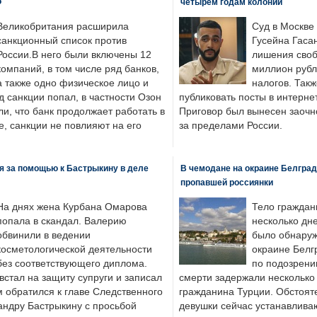
Ф
четырем годам колонии
Великобритания расширила
Суд в Москве
санкционный список против
Гусейна Гаса
России.В него были включены 12
лишения своб
компаний, в том числе ряд банков,
миллион рубл
а также одно физическое лицо и
налогов. Так
д санкции попал, в частности Озон
публиковать посты в интернет
ли, что банк продолжает работать в
Приговор был вынесен заочно
, санкции не повлияют на его
за пределами России.
я за помощью к Бастрыкину в деле
В чемодане на окраине Белград
пропавшей россиянки
На днях жена Курбана Омарова
Тело граждан
попала в скандал. Валерию
несколько дне
обвинили в ведении
было обнаруж
косметологической деятельности
окраине Белг
без соответствующего диплома.
по подозрени
стал на защиту супруги и записал
смерти задержали несколько 
м обратился к главе Следственного
гражданина Турции. Обстоят
андру Бастрыкину с просьбой
девушки сейчас устанавлива