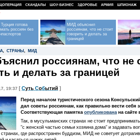
ЦОПЕРАЦИЯ
СКАНДАЛЫ
ШОУ-БИЗНЕС
ЗДОРОВЬЕ
АРМИЯ
ШПИОНАЖ
У
Турция готова
МИД объяснил
мать россиян без
россиянам, что не стоит
нпаспортов
говорить и делать за
границей
А
,
СТРАНЫ
,
МИД
ъяснил россиянам, что не 
ть и делать за границей
[
С
уть
С
о
б
ытий
]
17, 19:37
Перед началом туристического сезона Консульски
дал советы россиянам, как правильно вести себя з
Соответствующая памятка
опубликована
на сайте 
Так, в мусульманских странах не стоит предпринимат
"с женской частью семьи хозяина дома" и задавать во
 странах, где распространен буддизм, МИД не советует дотрагив
й и касаться чужих детей.