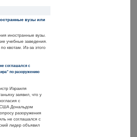
ностранные вузы или
ния иностранные вузы.
кие учебные заведения.
по квотам. Из-за этого
 не соглашался с
мира" по разоружению
истр Израиля
аньяху заявил, что у
ногласия с
 США Дональдом
опросу разоружения
иль не соглашался с
ский лидер объявил