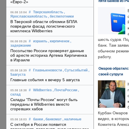
пяти банков из Р
«Евро-2»
#
Тверскаяобласть
,
06.08 10:04
Ярославскаяобласть
, беспилотники
В Тверской области обломки БПЛА
повредили фасад логистического
комплекса Wildberries
шесть судов. По
#
израиль
, кирпиченок
,
06.08 09:26
банк. Там заяви
задержание
Посольство России проверяет данные
обычном режиме
об аресте историка Артема Кирпиченка
работу.
в Израиле
Омаров обратилс
#
Главныеновости
, Сутьсобытий
,
05.08 18:39
своей супруги
5августа
Главные события к вечеру 5 августа
#
Wildberries
, ПочтаРоссии
,
05.08 18:38
склад
Склады "Почты России" могут быть
переданы в Wildberries вместо
сгоревших хабов
Курбан Омаров в
видео, в которо
#
банки
, банкомат
, наличные
05.08 18:03
С октября в России появится
Комитета Алекс