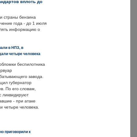
андартов вплоть до
ии страны бензина
ечение года - до 1 июля
влять информацию о
али в НПЗ, в
дали четыре человека
обломки беспилотника
ервуар
батывающего завода.
щил губернатор
в. По его словам,
с ликвидируют
авшие - при атаке
и четыре человека.
но приговорили к