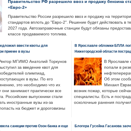
Правительство РФ разрешило ввоз и продажу бензина ст
«Евро-2»
Правительство России разрешило ввоз и продажу на территор
стандартов вплоть до "Евро-2". Решение будет действовать в т
2027 года. Автозаправочные станции будут обязаны предоста
классе продаваемого топлива.
едложил ввести квоты для
В Ярославле обломки БПЛА поп
ри приеме в вузы
Нижегородской области постра
Ректор МГИМО Анатолий Торкунов
В Ярославле 
выступил за введение квот для
попали в рез
победителей олимпиад,
нефтеперера
поступающих в вузы. По его
Об этом сооб
мнению, это необходимо что их
Михаил Еврае
у они занимают практически все
возник пожар, которые сейча
а. Российские выпускники стали
специалисты. Есть и пострад
ать иностранные вузы из-за
осколочные ранения получил
попасть на бюджет и дороговизны
вела санкции против Озон банка и еще
Блогера Гусейна Гасанова заоч