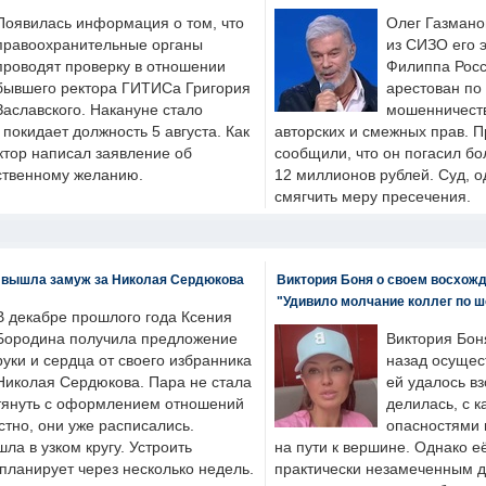
Появилась информация о том, что
Олег Газмано
правоохранительные органы
из СИЗО его 
проводят проверку в отношении
Филиппа Росс
бывшего ректора ГИТИСа Григория
арестован по
Заславского. Накануне стало
мошенничеств
н покидает должность 5 августа. Как
авторских и смежных прав. П
ктор написал заявление об
сообщили, что он погасил бо
бственному желанию.
12 миллионов рублей. Суд, о
смягчить меру пресечения.
 вышла замуж за Николая Сердюкова
Виктория Боня о своем восхожд
"Удивило молчание коллег по ш
В декабре прошлого года Ксения
Бородина получила предложение
Виктория Бон
руки и сердца от своего избранника
назад осущес
Николая Сердюкова. Пара не стала
ей удалось вз
тянуть с оформлением отношений
делилась, с к
естно, они уже расписались.
опасностями 
а в узком кругу. Устроить
на пути к вершине. Однако е
планирует через несколько недель.
практически незамеченным 