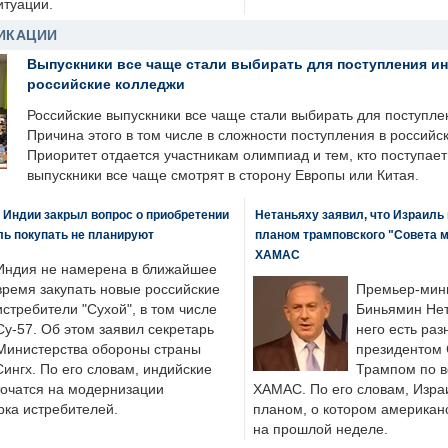
итуации.
ИКАЦИИ
Выпускники все чаще стали выбирать для поступления и
российские колледжи
Российские выпускники все чаще стали выбирать для поступле
Причина этого в том числе в сложности поступления в российс
Приоритет отдается участникам олимпиад и тем, кто поступает 
выпускники все чаще смотрят в сторону Европы или Китая.
 Индии закрыл вопрос о приобретении
Нетаньяху заявил, что Израиль
ль покупать не планируют
планом трамповского "Совета 
ХАМАС
Индия не намерена в ближайшее
время закупать новые российские
Премьер-мин
истребители "Сухой", в том числе
Биньямин Нет
Су-57. Об этом заявил секретарь
него есть раз
Министерства обороны страны
президентом
ингх. По его словам, индийские
Трампом по в
точатся на модернизации
ХАМАС. По его словам, Изра
ка истребителей.
планом, о котором американ
на прошлой неделе.