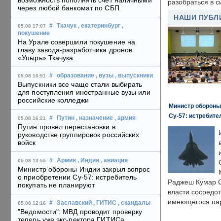
возможность пополнять счет наличными
разобраться в с
через любой банкомат по СБП
НАШИ ПУБЛ
#
Ткачук
, екатеринбург
,
05.08 17:07
покушение
На Урале совершили покушение на
главу завода-разработчика дронов
«Упырь» Ткачука
#
образование
, вузы
, выпускники
05.08 16:51
Выпускники все чаще стали выбирать
для поступления иностранные вузы или
российские колледжи
Министр обороны
Су-57: истребите
#
Путин
, назначение
, армия
05.08 16:21
Путин провел перестановки в
руководстве группировок российских
войск
#
Армия
, Индия
, авиация
05.08 13:55
Министр обороны Индии закрыл вопрос
о приобретении Су-57: истребитель
Раджеш Кумар С
покупать не планируют
власти сосредо
имеющегося пар
#
Заславский
, ГИТИС
, скандалы
05.08 12:16
"Ведомости": МВД проводит проверку
теперь уже экс-ректора ГИТИСа