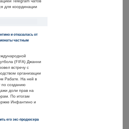
ацией Telegram чатов
ся для координации
нтино и отказалась от
пионаты частным
еждународной
тбола (FIFA) Джанни
овел встречу с
одством организации
м Рабате. На ней в
т по созданию
дажи доли прав на
рам. По итогам
держке Инфантино и
ить его экс-продюсера