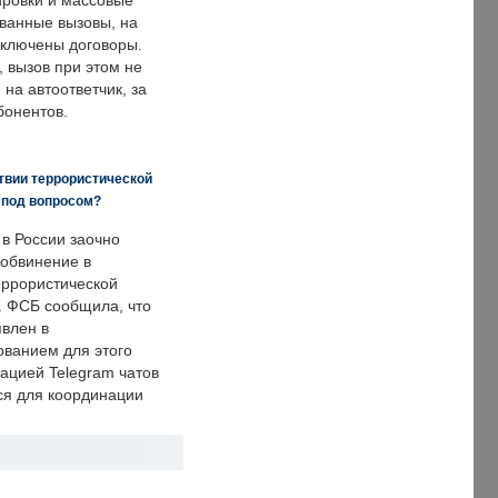
ировки и массовые
ванные вызовы, на
аключены договоры.
, вызов при этом не
на автоответчик, за
бонентов.
твии террористической
 под вопросом?
 в России заочно
обвинение в
еррористической
. ФСБ сообщила, что
явлен в
ванием для этого
ацией Telegram чатов
ся для координации