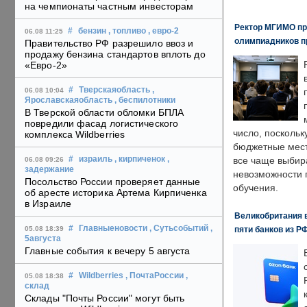
на чемпионаты частным инвесторам
Ректор МГИМО пр
#
бензин
, топливо
, евро-2
06.08 11:25
олимпиадников п
Правительство РФ разрешило ввоз и
продажу бензина стандартов вплоть до
«Евро-2»
#
Тверскаяобласть
,
06.08 10:04
Ярославскаяобласть
, беспилотники
В Тверской области обломки БПЛА
повредили фасад логистического
число, поскольк
комплекса Wildberries
бюджетные мест
#
израиль
, кирпиченок
,
все чаще выбир
06.08 09:26
задержание
невозможности 
Посольство России проверяет данные
обучения.
об аресте историка Артема Кирпиченка
в Израиле
Великобритания в
#
Главныеновости
, Сутьсобытий
,
пяти банков из Р
05.08 18:39
5августа
Главные события к вечеру 5 августа
#
Wildberries
, ПочтаРоссии
,
05.08 18:38
склад
Склады "Почты России" могут быть