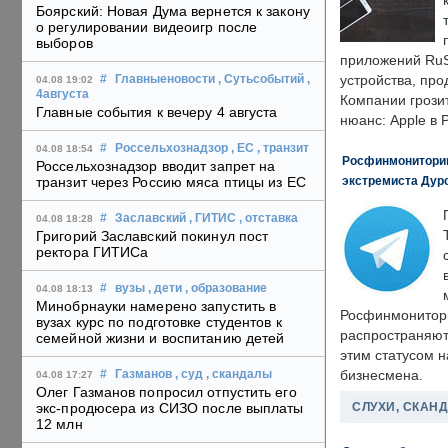
Боярский: Новая Дума вернется к закону
о регулировании видеоигр после
выборов
приложений RuS
устройства, пр
#
Главныеновости
, Сутьсобытий
,
04.08 19:02
4августа
Компании грозит
Главные события к вечеру 4 августа
нюанс: Apple в 
#
Россельхознадзор
, ЕС
, транзит
04.08 18:54
Росфинмониторинг
Россельхознадзор вводит запрет на
экстремиста Дуро
транзит через Россию мяса птицы из ЕС
#
Заславский
, ГИТИС
, отставка
04.08 18:28
Григорий Заславский покинул пост
ректора ГИТИСа
#
вузы
, дети
, образование
04.08 18:13
Минобрнауки намерено запустить в
Росфинмонитори
вузах курс по подготовке студентов к
распространяютс
семейной жизни и воспитанию детей
этим статусом 
бизнесмена.
#
Газманов
, суд
, скандалы
04.08 17:27
Олег Газманов попросил отпустить его
СЛУХИ, СКАН
экс-продюсера из СИЗО после выплаты
12 млн