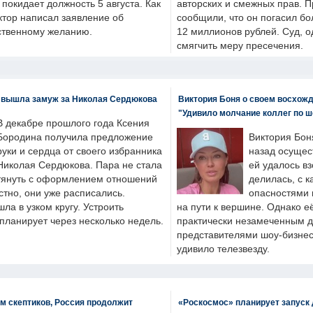
н покидает должность 5 августа. Как
авторских и смежных прав. П
ктор написал заявление об
сообщили, что он погасил бо
бственному желанию.
12 миллионов рублей. Суд, о
смягчить меру пресечения.
 вышла замуж за Николая Сердюкова
Виктория Боня о своем восхожд
"Удивило молчание коллег по ш
В декабре прошлого года Ксения
Бородина получила предложение
Виктория Бон
руки и сердца от своего избранника
назад осущес
Николая Сердюкова. Пара не стала
ей удалось вз
тянуть с оформлением отношений
делилась, с к
естно, они уже расписались.
опасностями 
а в узком кругу. Устроить
на пути к вершине. Однако е
планирует через несколько недель.
практически незамеченным 
представителями шоу-бизнес
удивило телезвезду.
м скептиков, Россия продолжит
«Роскосмос» планирует запуск 