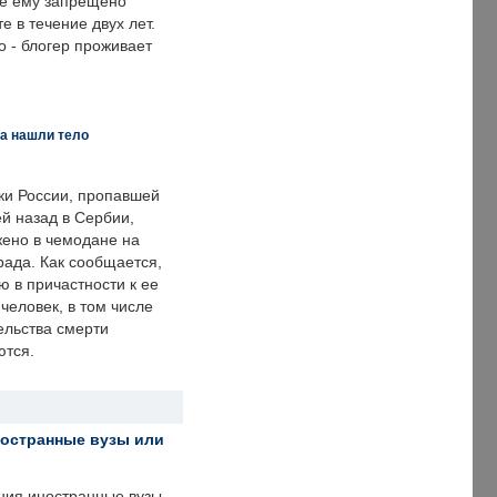
же ему запрещено
е в течение двух лет.
 - блогер проживает
а нашли тело
ки России, пропавшей
й назад в Сербии,
ено в чемодане на
рада. Как сообщается,
ю в причастности к ее
человек, в том числе
ельства смерти
ются.
ностранные вузы или
ния иностранные вузы.