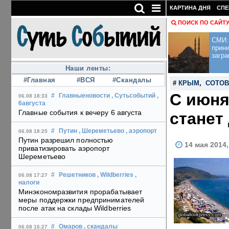
КАРТИНА ДНЯ
СПЕ
ПОИСК ПО САЙТ
СМИ: 
прини
загра
Наши ленты:
#Главная
#ВСЯ
#Скандалы
#
КРЫМ
,
СОТОВ
С июня
#
Главныеновости
, Сутьсобытий
,
06.08 18:33
6августа
Главные события к вечеру 6 августа
станет
#
Путин
, Шереметьево
, аэропорт
06.08 18:25
Путин разрешил полностью
14 мая 2014
приватизировать аэропорт
Шереметьево
#
Решетников
, Wildberries
,
06.08 17:27
налоги
Минэкономразвития прорабатывает
меры поддержки предпринимателей
после атак на склады Wildberries
globallookpress.com
#
Омаров
, скандалы
06.08 16:27