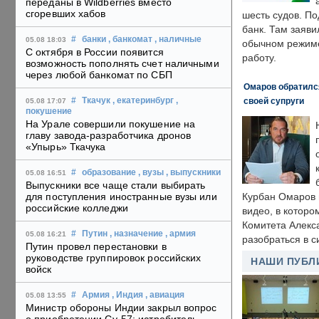
переданы в Wildberries вместо
сгоревших хабов
шесть судов. По
банк. Там заяви
#
банки
, банкомат
, наличные
05.08 18:03
обычном режиме
С октября в России появится
работу.
возможность пополнять счет наличными
через любой банкомат по СБП
Омаров обратилс
своей супруги
#
Ткачук
, екатеринбург
,
05.08 17:07
покушение
На Урале совершили покушение на
главу завода-разработчика дронов
«Упырь» Ткачука
#
образование
, вузы
, выпускники
05.08 16:51
Выпускники все чаще стали выбирать
для поступления иностранные вузы или
Курбан Омаров в
российские колледжи
видео, в которо
Комитета Алекс
#
Путин
, назначение
, армия
05.08 16:21
разобраться в с
Путин провел перестановки в
руководстве группировок российских
НАШИ ПУБЛ
войск
#
Армия
, Индия
, авиация
05.08 13:55
Министр обороны Индии закрыл вопрос