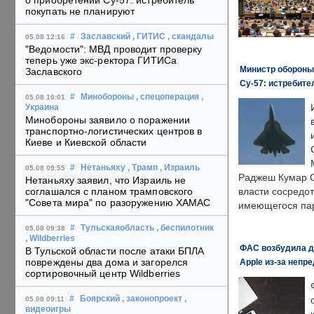
о приобретении Су-57: истребитель
покупать не планируют
#
Заславский
, ГИТИС
, скандалы
05.08 12:16
"Ведомости": МВД проводит проверку
теперь уже экс-ректора ГИТИСа
Министр обороны
Заславского
Су-57: истребите
#
Минобороны
, спецоперация
,
05.08 10:01
Украина
Минобороны заявило о поражении
транспортно-логистических центров в
Киеве и Киевской области
#
Нетаньяху
, Трамп
, Израиль
05.08 09:55
Раджеш Кумар С
Нетаньяху заявил, что Израиль не
соглашался с планом трамповского
власти сосредо
"Совета мира" по разоружению ХАМАС
имеющегося пар
#
Тульскаяобласть
, беспилотник
05.08 09:38
, Wildberries
ФАС возбудила д
В Тульской области после атаки БПЛА
повреждены два дома и загорелся
Apple из-за непр
сортировочный центр Wildberries
#
Боярский
, законопроект
,
05.08 09:11
видеоигры