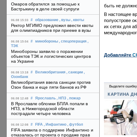
Омаров обратился за помощью к
быть не должн
Бастрыкину в деле своей супруги
В настоящее вр
полуострове ок
#
образование
, вузы
, квоты
06.08 15:33
Ректор МГИМО предложил ввести квоты
их сетях для а
для олимпиадников при приеме в вузы
международног
#
минобороны
, спецоперация
,
06.08 15:04
ТЭК
Минобороны заявило о поражении
Добавляйте
C
объектов ТЭК и логистических центров
на Украине
#
Великобритания
, санкции
,
06.08 13:18
Озонбанк
Великобритания ввела санкции против
0
Выделите ошибку
Озон банка и еще пяти банков из РФ
КАРТИНА Д
#
Ярославль
, НПЗ
, пожар
06.08 12:48
В Ярославле обломки БПЛА попали в
НПЗ, в Нижегородской области
пострадали четыре человека
#
FIFA
, Инфантино
, футбол
06.08 12:08
FIFA заявила о поддержке Инфантино и
отказалась от проекта о продаже прав