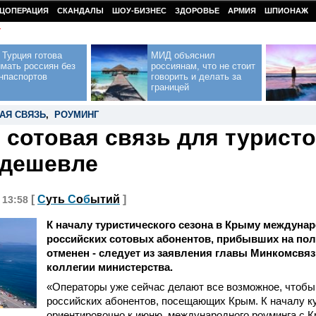
ЦОПЕРАЦИЯ
СКАНДАЛЫ
ШОУ-БИЗНЕС
ЗДОРОВЬЕ
АРМИЯ
ШПИОНАЖ
У
Турция готова
МИД объяснил
мать россиян без
россиянам, что не стоит
нпаспортов
говорить и делать за
границей
АЯ СВЯЗЬ
,
РОУМИНГ
 сотовая связь для турист
 дешевле
[
С
уть
С
о
б
ытий
]
, 13:58
К началу туристического сезона в Крыму междуна
российских сотовых абонентов, прибывших на пол
отменен - следует из заявления главы Минкомсвяз
коллегии министерства.
«Операторы уже сейчас делают все возможное, чтобы
российских абонентов, посещающих Крым. К началу ку
ориентировочно к июню, международного роуминга с 