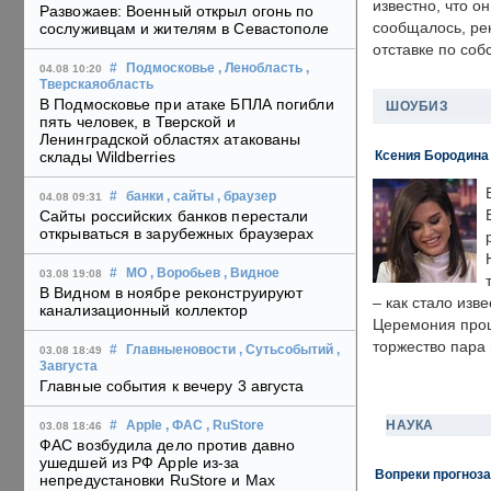
известно, что о
Развожаев: Военный открыл огонь по
сообщалось, ре
сослуживцам и жителям в Севастополе
отставке по со
#
Подмосковье
, Ленобласть
,
04.08 10:20
Тверскаяобласть
В Подмосковье при атаке БПЛА погибли
ШОУБИЗ
пять человек, в Тверской и
Ленинградской областях атакованы
Ксения Бородина
склады Wildberries
#
банки
, сайты
, браузер
04.08 09:31
Сайты российских банков перестали
открываться в зарубежных браузерах
#
МО
, Воробьев
, Видное
03.08 19:08
В Видном в ноябре реконструируют
– как стало изв
канализационный коллектор
Церемония прошл
торжество пара 
#
Главныеновости
, Сутьсобытий
,
03.08 18:49
3августа
Главные события к вечеру 3 августа
НАУКА
#
Apple
, ФАС
, RuStore
03.08 18:46
ФАС возбудила дело против давно
ушедшей из РФ Apple из-за
Вопреки прогноза
непредустановки RuStore и Max