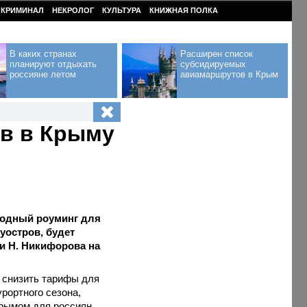
КРИМИНАЛ
НЕКРОЛОГ
КУЛЬТУРА
КНИЖНАЯ ПОЛКА
В каких странах
Расширен список
планируют отдыхать
субсидируемых
россияне летом
авиамаршрутов в Крым
ов в Крыму
родный роуминг для
уостров, будет
и Н. Никифорова на
 снизить тарифы для
рортного сезона,
Крымом для россиян