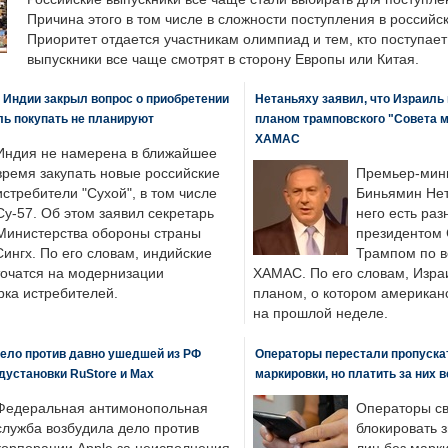
Причина этого в том числе в сложности поступления в российс
Приоритет отдается участникам олимпиад и тем, кто поступает 
выпускники все чаще смотрят в сторону Европы или Китая.
 Индии закрыл вопрос о приобретении
Нетаньяху заявил, что Израиль
ль покупать не планируют
планом трамповского "Совета 
ХАМАС
Индия не намерена в ближайшее
время закупать новые российские
Премьер-мин
истребители "Сухой", в том числе
Биньямин Нет
Су-57. Об этом заявил секретарь
него есть раз
Министерства обороны страны
президентом
ингх. По его словам, индийские
Трампом по в
точатся на модернизации
ХАМАС. По его словам, Изра
ка истребителей.
планом, о котором американ
на прошлой неделе.
ело против давно ушедшей из РФ
Операторы перестали пропускат
едустановки RuStore и Max
маркировки, но платить за них 
Федеральная антимонопольная
Операторы св
служба возбудила дело против
блокировать 