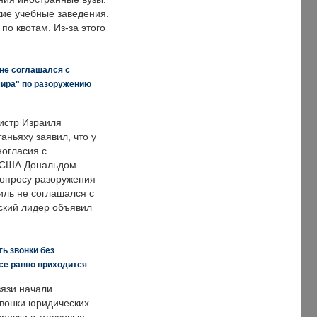
кие учебные заведения.
по квотам. Из-за этого
 не соглашался с
мира" по разоружению
истр Израиля
аньяху заявил, что у
ногласия с
 США Дональдом
опросу разоружения
иль не соглашался с
ский лидер объявил
ь звонки без
все равно приходится
язи начали
звонки юридических