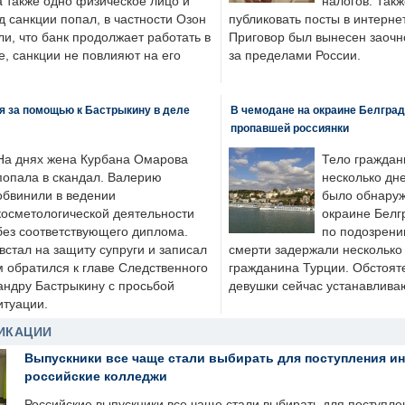
а также одно физическое лицо и
налогов. Так
д санкции попал, в частности Озон
публиковать посты в интернет
ли, что банк продолжает работать в
Приговор был вынесен заочно
, санкции не повлияют на его
за пределами России.
я за помощью к Бастрыкину в деле
В чемодане на окраине Белград
пропавшей россиянки
На днях жена Курбана Омарова
Тело граждан
попала в скандал. Валерию
несколько дне
обвинили в ведении
было обнаруж
косметологической деятельности
окраине Белг
без соответствующего диплома.
по подозрени
стал на защиту супруги и записал
смерти задержали несколько 
м обратился к главе Следственного
гражданина Турции. Обстоят
андру Бастрыкину с просьбой
девушки сейчас устанавлива
итуации.
ИКАЦИИ
Выпускники все чаще стали выбирать для поступления и
российские колледжи
Российские выпускники все чаще стали выбирать для поступле