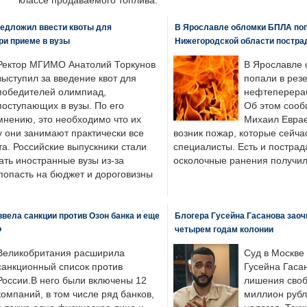
классе продаваемого топлива.
едложил ввести квоты для
В Ярославле обломки БПЛА поп
ри приеме в вузы
Нижегородской области постра
Ректор МГИМО Анатолий Торкунов
В Ярославле 
выступил за введение квот для
попали в рез
победителей олимпиад,
нефтеперера
поступающих в вузы. По его
Об этом сооб
мнению, это необходимо что их
Михаил Еврае
у они занимают практически все
возник пожар, которые сейча
а. Российские выпускники стали
специалисты. Есть и пострад
ать иностранные вузы из-за
осколочные ранения получил
попасть на бюджет и дороговизны
вела санкции против Озон банка и еще
Блогера Гусейна Гасанова заоч
Ф
четырем годам колонии
Великобритания расширила
Суд в Москве
санкционный список против
Гусейна Гаса
России.В него были включены 12
лишения своб
компаний, в том числе ряд банков,
миллион рубл