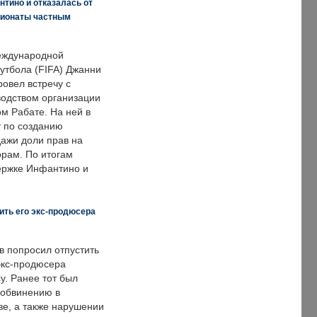
нтино и отказалась от
пионаты частным
еждународной
тбола (FIFA) Джанни
овел встречу с
одством организации
м Рабате. На ней в
т по созданию
дажи доли прав на
рам. По итогам
держке Инфантино и
ить его экс-продюсера
в попросил отпустить
экс-продюсера
у. Ранее тот был
 обвинению в
е, а также нарушении