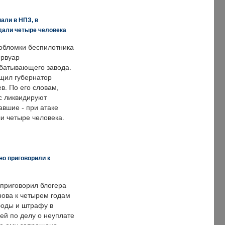
али в НПЗ, в
дали четыре человека
обломки беспилотника
ервуар
батывающего завода.
щил губернатор
в. По его словам,
с ликвидируют
авшие - при атаке
и четыре человека.
но приговорили к
 приговорил блогера
нова к четырем годам
оды и штрафу в
ей по делу о неуплате