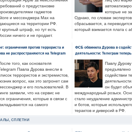
корпорации Apple за неисполнения
лиц без марк
требований о предустановке
автоматизиро
производителями гаджетов
которые не з
tore и мессенджера Max на
Однако, по словам экспертов
одающиеся на территории РФ.
сбрасывается, а переводится 
 крупный штраф, но тут есть
который взимается плата с а
России ничего и не продает.
: ограничения против террориста и
ФСБ обвинила Дурова в содейс
ва не распространяются на Telegram
деятельности: Телеграм теперь
После того, как основателя
Павлу Дурову
Telegram Павла Дурова внесли в
предъявлено 
список террористов и экстремистов,
содействии т
возник вопрос, как это затронет сам
деятельности
мессенджер и его пользователей. В
он будет объ
нге заявили, что на сервис не
международный розыск. Осно
я ограничения, которые в связи с
стало неудаление администр
накладываются на самого
и ботов, которые используют
терактов и диверсий в РФ.
ДАЛЫ, СПЛЕТНИ