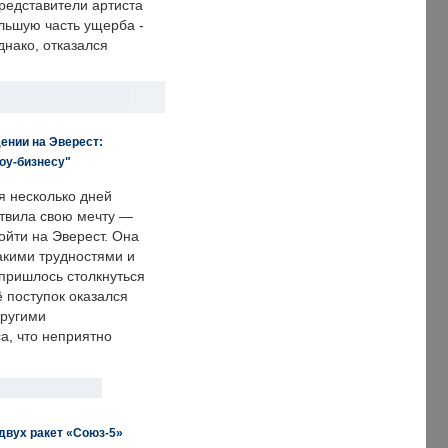
редставители артиста
льшую часть ущерба -
днако, отказался
ении на Эверест:
оу-бизнесу"
я несколько дней
твила свою мечту —
ойти на Эверест. Она
акими трудностями и
пришлось столкнуться
ё поступок оказался
другими
а, что неприятно
двух ракет «Союз-5»