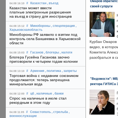
Омаров обратилс
#
Казахстан
, въезд
04.08 16:10
своей супруги
Казахстан может ввести
платные электронные разрешения
на въезд в страну для иностранцев
#
Минобороны
, спецоперация
,
04.08 15:12
Харьковскаяобласть
Минобороны РФ заявило о взятии под
контроль села Бакшеевка в Харьковской
Курбан Омаров в
области
видео, в которо
Комитета Алекс
#
Гасанов
, блогеры
, налоги
04.08 15:03
Блогера Гусейна Гасанова заочно
разобраться в с
приговорили к четырем годам колонии
#
Армения
, политика
, запреты
04.08 13:10
Торговая война с недавним союзником
"Ведомости": МВД
продолжается: теперь запрещена
минеральная вода
ректора ГИТИСа 
#
цб
, наличные
, банки
04.08 12:00
Спрос на наличные в июле стал
рекордным в этом году
#
Севастополь
, стрельба
,
04.08 11:05
военнослужащие