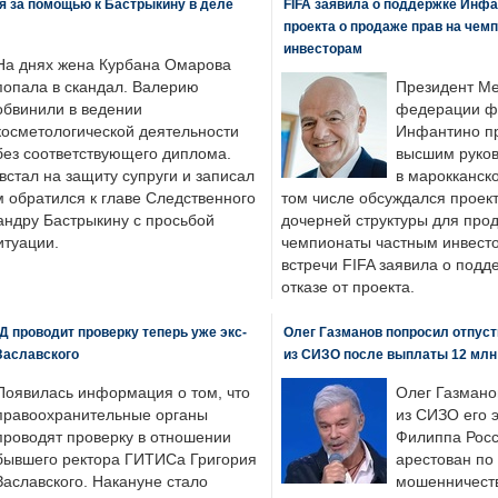
я за помощью к Бастрыкину в деле
FIFA заявила о поддержке Инфа
проекта о продаже прав на чем
инвесторам
На днях жена Курбана Омарова
попала в скандал. Валерию
Президент М
обвинили в ведении
федерации фу
косметологической деятельности
Инфантино пр
без соответствующего диплома.
высшим руков
стал на защиту супруги и записал
в марокканско
м обратился к главе Следственного
том числе обсуждался проек
андру Бастрыкину с просьбой
дочерней структуры для про
итуации.
чемпионаты частным инвесто
встречи FIFA заявила о под
отказе от проекта.
 проводит проверку теперь уже экс-
Олег Газманов попросил отпуст
Заславского
из СИЗО после выплаты 12 млн
Появилась информация о том, что
Олег Газмано
правоохранительные органы
из СИЗО его 
проводят проверку в отношении
Филиппа Росс
бывшего ректора ГИТИСа Григория
арестован по
Заславского. Накануне стало
мошенничеств