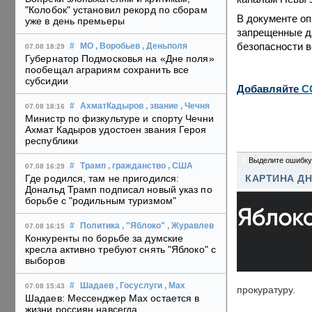
"Колобок" установил рекорд по сборам
В документе оп
уже в день премьеры
запрещенные д
безопасности 
#
МО
, Воробьев
, Деньполя
07.08 18:29
Губернатор Подмосковья на «Дне поля»
пообещал аграриям сохранить все
субсидии
Добавляйте
C
#
АхматКадыров
, звание
, Чечня
07.08 18:16
Министр по физкультуре и спорту Чечни
Ахмат Кадыров удостоен звания Героя
республики
0
Выделите ошибку
#
Трамп
, гражданство
, США
07.08 16:29
Где родился, там не пригодился:
КАРТИНА Д
Дональд Трамп подписал новый указ по
борьбе с "родильным туризмом"
#
Политика
, "Яблоко"
, Журавлев
07.08 16:15
Конкуренты по борьбе за думские
кресла активно требуют снять "Яблоко" с
выборов
#
Шадаев
, Госуслуги
, Max
07.08 15:43
прокуратуру.
Шадаев: Мессенджер Max остается в
жизни россиян навсегда