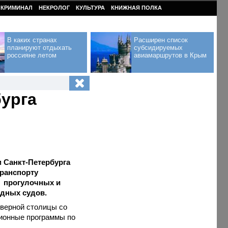
КРИМИНАЛ
НЕКРОЛОГ
КУЛЬТУРА
КНИЖНАЯ ПОЛКА
В каких странах
Расширен список
планируют отдыхать
субсидируемых
россияне летом
авиамаршрутов в Крым
бурга
 Санкт-Петербурга
транспорту
я прогулочных и
одных судов.
еверной столицы со
сионные программы по