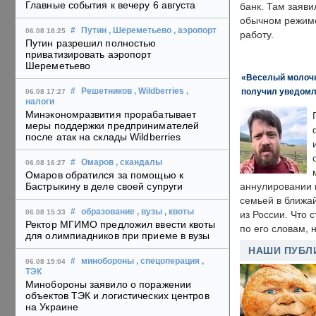
Главные события к вечеру 6 августа
банк. Там заяви
обычном режиме
#
Путин
, Шереметьево
, аэропорт
06.08 18:25
работу.
Путин разрешил полностью
приватизировать аэропорт
Шереметьево
«Веселый молочни
получил уведомл
#
Решетников
, Wildberries
,
06.08 17:27
налоги
Минэкономразвития прорабатывает
меры поддержки предпринимателей
после атак на склады Wildberries
#
Омаров
, скандалы
06.08 16:27
Омаров обратился за помощью к
Бастрыкину в деле своей супруги
аннулировании в
семьей в ближа
#
образование
, вузы
, квоты
06.08 15:33
из России. Что 
Ректор МГИМО предложил ввести квоты
по его словам, н
для олимпиадников при приеме в вузы
НАШИ ПУБЛ
#
минобороны
, спецоперация
,
06.08 15:04
ТЭК
Минобороны заявило о поражении
объектов ТЭК и логистических центров
на Украине