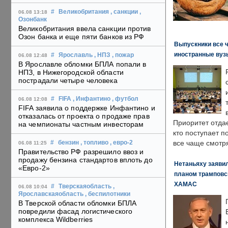
#
Великобритания
, санкции
,
06.08 13:18
Озонбанк
Великобритания ввела санкции против
Озон банка и еще пяти банков из РФ
Выпускники все 
иностранные вуз
#
Ярославль
, НПЗ
, пожар
06.08 12:48
В Ярославле обломки БПЛА попали в
НПЗ, в Нижегородской области
пострадали четыре человека
#
FIFA
, Инфантино
, футбол
06.08 12:08
FIFA заявила о поддержке Инфантино и
отказалась от проекта о продаже прав
Приоритет отда
на чемпионаты частным инвесторам
кто поступает п
все чаще смотря
#
бензин
, топливо
, евро-2
06.08 11:25
Правительство РФ разрешило ввоз и
продажу бензина стандартов вплоть до
Нетаньяху заявил
«Евро-2»
планом трамповс
ХАМАС
#
Тверскаяобласть
,
06.08 10:04
Ярославскаяобласть
, беспилотники
В Тверской области обломки БПЛА
повредили фасад логистического
комплекса Wildberries