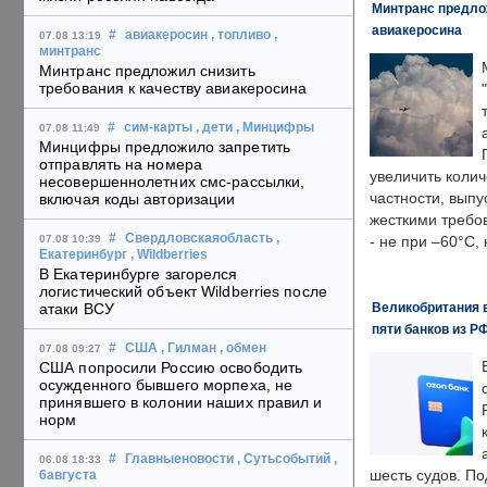
Минтранс предлож
авиакеросина
#
авиакеросин
, топливо
,
07.08 13:19
минтранс
Минтранс предложил снизить
требования к качеству авиакеросина
#
сим-карты
, дети
, Минцифры
07.08 11:49
Минцифры предложило запретить
отправлять на номера
увеличить колич
несовершеннолетних смс-рассылки,
частности, выпу
включая коды авторизации
жесткими требо
#
Свердловскаяобласть
,
07.08 10:39
- не при –60°C,
Екатеринбург
, Wildberries
В Екатеринбурге загорелся
логистический объект Wildberries после
Великобритания в
атаки ВСУ
пяти банков из Р
#
США
, Гилман
, обмен
07.08 09:27
США попросили Россию освободить
осужденного бывшего морпеха, не
принявшего в колонии наших правил и
норм
#
Главныеновости
, Сутьсобытий
,
06.08 18:33
шесть судов. По
6августа