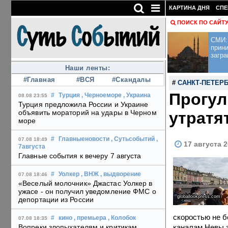
КАРТИНА ДНЯ
СПЕ
ПОИСК ПО САЙТ
СМИ: 
прини
загра
Наши ленты:
#Главная
#ВСЯ
#Скандалы
#
САНКТ-ПЕТЕР
Прогул
#
Турция
, Черноеморе
, Украина
08.08 23:55
Турция предложила России и Украине
объявить мораторий на удары в Черном
утратя
море
#
Главныеновости
, Сутьсобытий
,
07.08 18:49
17 августа 2
7августа
Главные события к вечеру 7 августа
#
Уолкер
, ВНЖ
, выдворение
07.08 18:46
«Веселый молочник» Джастас Уолкер в
ужасе - он получил уведомление ФМС о
globallookpress.com
депортации из России
скоростью не б
#
кино
, премьера
, Колобок
07.08 18:35
каналам Невы 
Вопреки злопыхателям и критикам,