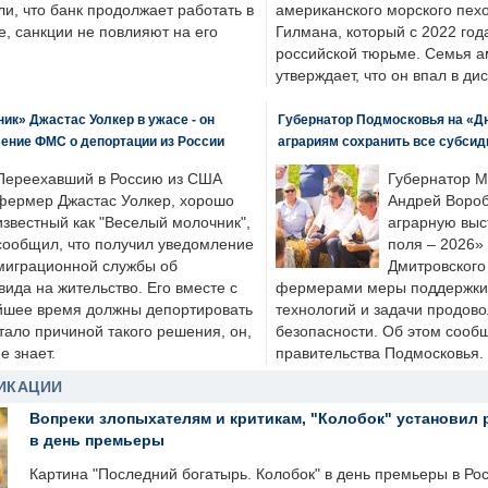
ли, что банк продолжает работать в
американского морского пех
, санкции не повлияют на его
Гилмана, который с 2022 год
российской тюрьме. Семья 
утверждает, что он впал в ди
к» Джастас Уолкер в ужасе - он
Губернатор Подмосковья на «Д
ение ФМС о депортации из России
аграриям сохранить все субсид
Переехавший в Россию из США
Губернатор М
фермер Джастас Уолкер, хорошо
Андрей Вороб
известный как "Веселый молочник",
аграрную выс
сообщил, что получил уведомление
поля – 2026»
миграционной службы об
Дмитровского 
ида на жительство. Его вместе с
фермерами меры поддержки
йшее время должны депортировать
технологий и задачи продов
стало причиной такого решения, он,
безопасности. Об этом сооб
е знает.
правительства Подмосковья.
ИКАЦИИ
Вопреки злопыхателям и критикам, "Колобок" установил 
в день премьеры
Картина "Последний богатырь. Колобок" в день премьеры в Ро