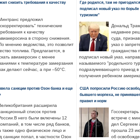
ил снизить требования к качеству
Где родился, там не пригодилс
подписал новый указ по борьбе
туризмом"
Минтранс предложил
"скорректировать" технические
Дональд Трам
требования к качеству
недавнее реш
авиакеросина в сторону снижения.
суда, призна
По мнению ведомства, это позволит
указ о запрет
ество топлива. Предлагается, в
гражданства 
скать авиакеросин с менее
подписал новый указ, направ
ваниями к температуре замерзания
называемого "родильного тур
 как делают сейчас, а при –50°C.
подразумевающего приезд в 
получения ребенком америка
вела санкции против Озон банка и еще
США попросили Россию освобо
Ф
бывшего морпеха, не принявшег
правил и норм
Великобритания расширила
санкционный список против
Госсекретарь
России.В него были включены 12
встрече с ми
компаний, в том числе ряд банков,
дел Сергеем 
а также одно физическое лицо и
прошла 23 ию
д санкции попал, в частности Озон
об освобожде