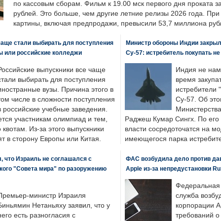
по кассовым сборам. Фильм к 19.00 мск первого дня проката 
рублей. Это больше, чем другие летние релизы 2026 года. Пр
картины, включая предпродажи, превысили 53,7 миллиона руб
чаще стали выбирать для поступления
Министр обороны Индии закрыл
ы или российские колледжи
Су-57: истребитель покупать н
Российские выпускники все чаще
Индия не нам
стали выбирать для поступления
время закупа
иностранные вузы. Причина этого в
истребители "
том числе в сложности поступления
Су-57. Об это
в российские учебные заведения.
Министерства
ется участникам олимпиад и тем,
Раджеш Кумар Сингх. По его
о квотам. Из-за этого выпускники
власти сосредоточатся на м
т в сторону Европы или Китая.
имеющегося парка истребит
, что Израиль не соглашался с
ФАС возбудила дело против да
кого "Совета мира" по разоружению
Apple из-за непредустановки Ru
Федеральная
Премьер-министр Израиля
служба возбу
Биньямин Нетаньяху заявил, что у
корпорации A
него есть разногласия с
требований о