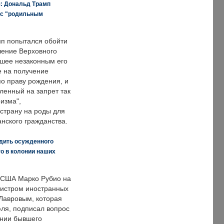
я: Дональд Трамп
 с "родильным
п попытался обойти
ение Верховного
вшее незаконным его
е на получение
по праву рождения, и
ленный на запрет так
изма",
страну на роды для
нского гражданства.
дить осужденного
о в колонии наших
 США Марко Рубио на
нистром иностранных
Лавровым, которая
ля, подписал вопрос
нии бывшего