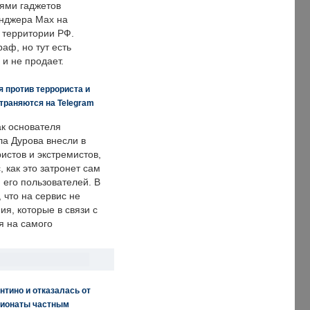
ями гаджетов
енджера Max на
 территории РФ.
аф, но тут есть
 и не продает.
 против террориста и
траняются на Telegram
ак основателя
ла Дурова внесли в
истов и экстремистов,
, как это затронет сам
 его пользователей. В
что на сервис не
я, которые в связи с
я на самого
нтино и отказалась от
пионаты частным