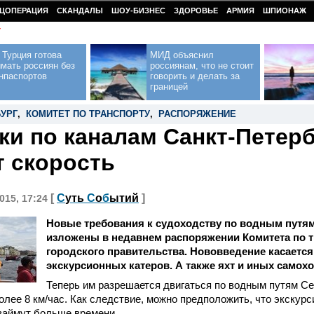
ЦОПЕРАЦИЯ
СКАНДАЛЫ
ШОУ-БИЗНЕС
ЗДОРОВЬЕ
АРМИЯ
ШПИОНАЖ
У
Турция готова
МИД объяснил
мать россиян без
россиянам, что не стоит
нпаспортов
говорить и делать за
границей
БУРГ
,
КОМИТЕТ ПО ТРАНСПОРТУ
,
РАСПОРЯЖЕНИЕ
ки по каналам Санкт-Петер
т скорость
[
С
уть
С
о
б
ытий
]
015, 17:24
Новые требования к судоходству по водным путям
изложены в недавнем распоряжении Комитета по 
городского правительства. Нововведение касаетс
экскурсионных катеров. А также яхт и иных самох
Теперь им разрешается двигаться по водным путям С
олее 8 км/час. Как следствие, можно предположить, что экскур
займут больше времени.