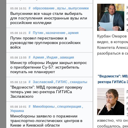
#
образование
, вузы
, выпускники
05.08 16:51
Выпускники все чаще стали выбирать
для поступления иностранные вузы или
российские колледжи
#
Путин
, назначение
, армия
05.08 16:21
Курбан Омаров в
Путин провел перестановки в
видео, в которо
руководстве группировок российских
войск
Комитета Алекс
разобраться в с
#
Армия
, Индия
, авиация
05.08 13:55
Министр обороны Индии закрыл вопрос
о приобретении Су-57: истребитель
покупать не планируют
"Ведомости": МВД
ректора ГИТИСа 
#
Заславский
, ГИТИС
, скандалы
05.08 12:16
"Ведомости": МВД проводит проверку
теперь уже экс-ректора ГИТИСа
Заславского
#
Минобороны
, спецоперация
,
05.08 10:01
Украина
Минобороны заявило о поражении
известно, что о
транспортно-логистических центров в
Киеве и Киевской области
сообщалось, ре