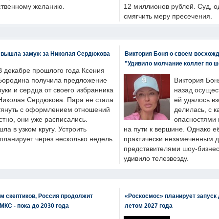
бственному желанию.
12 миллионов рублей. Суд, о
смягчить меру пресечения.
 вышла замуж за Николая Сердюкова
Виктория Боня о своем восхожд
"Удивило молчание коллег по ш
В декабре прошлого года Ксения
Бородина получила предложение
Виктория Бон
руки и сердца от своего избранника
назад осущес
Николая Сердюкова. Пара не стала
ей удалось вз
тянуть с оформлением отношений
делилась, с к
естно, они уже расписались.
опасностями 
а в узком кругу. Устроить
на пути к вершине. Однако е
планирует через несколько недель.
практически незамеченным 
представителями шоу-бизнес
удивило телезвезду.
м скептиков, Россия продолжит
«Роскосмос» планирует запуск 
МКС - пока до 2030 года
летом 2027 года