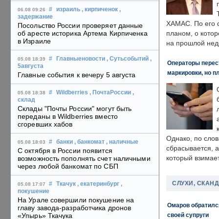
#
израиль
, кирпиченок
,
06.08 09:26
задержание
ХАМАС. По его 
Посольство России проверяет данные
об аресте историка Артема Кирпиченка
планом, о кото
в Израиле
на прошлой нед
#
Главныеновости
, Сутьсобытий
,
05.08 18:39
Операторы перест
5августа
маркировки, но п
Главные события к вечеру 5 августа
#
Wildberries
, ПочтаРоссии
,
05.08 18:38
склад
Склады "Почты России" могут быть
переданы в Wildberries вместо
сгоревших хабов
Однако, по слов
#
банки
, банкомат
, наличные
05.08 18:03
сбрасывается, а
С октября в России появится
который взимает
возможность пополнять счет наличными
через любой банкомат по СБП
СЛУХИ, СКАН
#
Ткачук
, екатеринбург
,
05.08 17:07
покушение
На Урале совершили покушение на
Омаров обратилс
главу завода-разработчика дронов
своей супруги
«Упырь» Ткачука