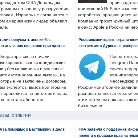
президентом США Дональдом
производител
Трампом по вопросу разоружения
приложений RuStore и месс
словам, Израиль не соглашался с
устройства, продающиеся на
ром американский лидер объявил
Компании грозит крупный штр
еле.
нюанс: Apple в России ничего
али пропускать звонки без
Росфинмониторинг: ограничения
латить за них все равно приходится
экстремиста Дурова не распрос
Операторы связи начали
После того, к
блокировать звонки юридических
Telegram Пав
лиц без маркировки и массовые
список террор
автоматизированные вызовы, на
возник вопрос
которые не заключены договоры.
мессенджер и
ам экспертов, вызов при этом не
Росфинмониторинге заявили, 
 переводится на автоответчик, за
распространяются ограничени
ся плата с абонентов.
этим статусом накладываютс
бизнесмена.
ДАЛЫ, СПЛЕТНИ
я за помощью к Бастрыкину в деле
FIFA заявила о поддержке Инфа
проекта о продаже прав на чем