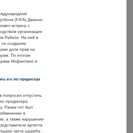
еждународной
тбола (FIFA) Джанни
овел встречу с
одством организации
м Рабате. На ней в
т по созданию
дажи доли прав на
рам. По итогам
держке Инфантино и
ить его экс-продюсера
в попросил отпустить
экс-продюсера
у. Ранее тот был
 обвинению в
е, а также нарушении
редставители артиста
льшую часть ущерба -