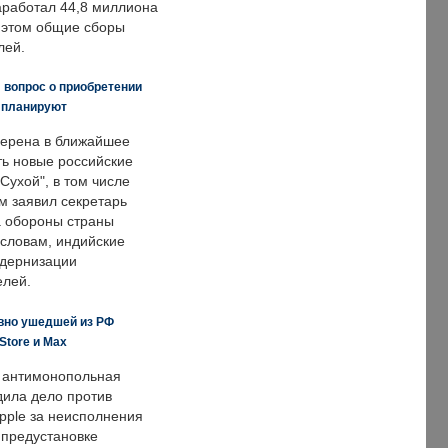
заработал 44,8 миллиона
и этом общие сборы
лей.
 вопрос о приобретении
е планируют
ерена в ближайшее
ть новые российские
Сухой", в том числе
м заявил секретарь
 обороны страны
 словам, индийские
одернизации
елей.
вно ушедшей из РФ
Store и Max
 антимонопольная
дила дело против
pple за неисполнения
 предустановке