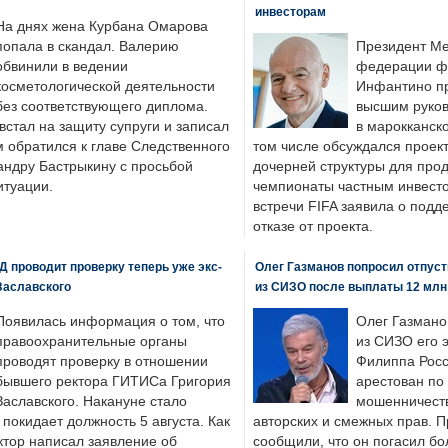
инвесторам
На днях жена Курбана Омарова
попала в скандал. Валерию
Президент М
обвинили в ведении
федерации фу
косметологической деятельности
Инфантино пр
без соответствующего диплома.
высшим руков
стал на защиту супруги и записал
в марокканско
м обратился к главе Следственного
том числе обсуждался проек
андру Бастрыкину с просьбой
дочерней структуры для про
итуации.
чемпионаты частным инвесто
встречи FIFA заявила о под
отказе от проекта.
 проводит проверку теперь уже экс-
Олег Газманов попросил отпуст
Заславского
из СИЗО после выплаты 12 млн
Появилась информация о том, что
Олег Газмано
правоохранительные органы
из СИЗО его 
проводят проверку в отношении
Филиппа Росс
бывшего ректора ГИТИСа Григория
арестован по
Заславского. Накануне стало
мошенничеств
н покидает должность 5 августа. Как
авторских и смежных прав. П
ктор написал заявление об
сообщили, что он погасил бо