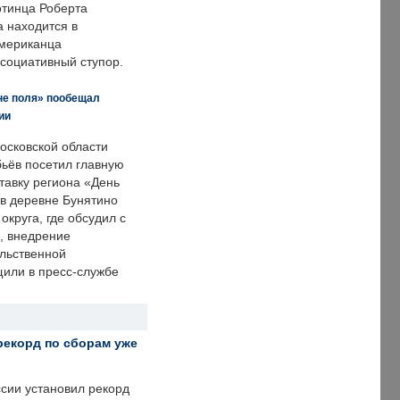
отинца Роберта
а находится в
американца
ссоциативный ступор.
не поля» пообещал
ии
осковской области
ьёв посетил главную
тавку региона «День
 в деревне Бунятино
округа, где обсудил с
, внедрение
ольственной
щили в пресс-службе
рекорд по сборам уже
ссии установил рекорд