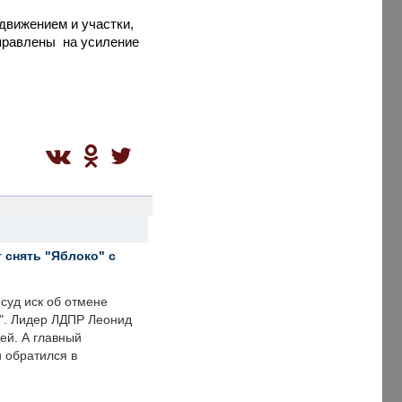
движением и участки,
правлены на усиление
 снять "Яблоко" с
суд иск об отмене
о". Лидер ЛДПР Леонид
ей. А главный
и обратился в