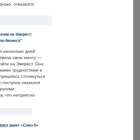
днако, отказался
ении на Эверест:
оу-бизнесу"
я несколько дней
твила свою мечту —
ойти на Эверест. Она
акими трудностями и
пришлось столкнуться
ё поступок оказался
другими
а, что неприятно
двух ракет «Союз-5»