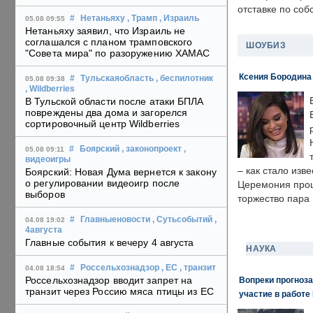
отставке по со
#
Нетаньяху
, Трамп
, Израиль
05.08 09:55
Нетаньяху заявил, что Израиль не
соглашался с планом трамповского
ШОУБИЗ
"Совета мира" по разоружению ХАМАС
Ксения Бородина
#
Тульскаяобласть
, беспилотник
05.08 09:38
, Wildberries
В Тульской области после атаки БПЛА
повреждены два дома и загорелся
сортировочный центр Wildberries
#
Боярский
, законопроект
,
05.08 09:11
видеоигры
– как стало изв
Боярский: Новая Дума вернется к закону
о регулировании видеоигр после
Церемония прошл
выборов
торжество пара 
#
Главныеновости
, Сутьсобытий
,
04.08 19:02
4августа
Главные события к вечеру 4 августа
НАУКА
#
Россельхознадзор
, ЕС
, транзит
04.08 18:54
Россельхознадзор вводит запрет на
Вопреки прогноза
транзит через Россию мяса птицы из ЕС
участие в работе 