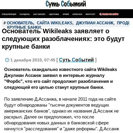
СПЕЦОПЕРАЦИЯ
СКАНДАЛЫ
ШОУ-БИЗНЕС
ЗДОРОВЬЕ
АРМИЯ
ШПИОНАЖ
НЕКРОЛОГ
ПОИСК ПО САЙТУ
#
ОСНОВАТЕЛЬ
,
САЙТА WIKILEAKS
,
ДЖУЛИАН АССАНЖ
,
ПРОДОЛ
,
КРУПНЫЕ БАНКИ
,
Основатель Wikileaks заявляет о
следующих разоблачениях: это будут
крупные банки
[
С
уть
С
о
б
ытий
]
1 декабря 2010, 07:45
Основатель скандально известного сайта Wikileaks
Джулиан Ассанж заявил в интервью журналу
"Форбс", что его сайт продолжит разоблачения и
следующей его целью станут крупные банки.
По заявлению Д.Ассанжа, в начале 2011 года на сайте
будут обнародованы "тысячи документов ведущих
американских банков", однако их названия Д.Ассанж не
раскрыл. Далее он предположил, что после
обнародования новых данных в банковской сфере
начнутся "расследования" и "даже реформы". Д.Ассанж