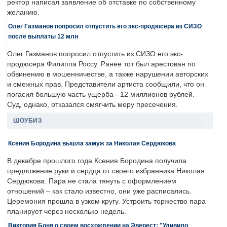
ректор написал заявление об отставке по собственному
желанию.
Олег Газманов попросил отпустить его экс-продюсера из СИЗО
после выплаты 12 млн
Олег Газманов попросил отпустить из СИЗО его экс-
продюсера Филиппа Россу. Ранее тот был арестован по
обвинению в мошенничестве, а также нарушении авторских
и смежных прав. Представители артиста сообщили, что он
погасил большую часть ущерба - 12 миллионов рублей.
Суд, однако, отказался смягчить меру пресечения.
ШОУБИЗ
Ксения Бородина вышла замуж за Николая Сердюкова
В декабре прошлого года Ксения Бородина получила
предложение руки и сердца от своего избранника Николая
Сердюкова. Пара не стала тянуть с оформлением
отношений – как стало известно, они уже расписались.
Церемония прошла в узком кругу. Устроить торжество пара
планирует через несколько недель.
Виктория Боня о своем восхождении на Эверест: "Удивило