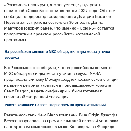
«Роскомос» планирует, что запуск еще двух ракет-
носителей «Союз-5» состоится летом 2027 года. Об этом
сообщил гендиректор госкорпорации Дмитрий Баканов.
Первый запуск ракеты состоялся 30 апреля. Денис
Мантуров говорил ранее, что именно «Союз-5» остается
приоритетным проектом российской космической
программы.
На российском сегменте МКС обнаружили два места утечки
воздуха
В «Роскосмосе» сообщили, что на российском сегменте
МКС обнаружили два места утечки воздуха. NASA
предписало экипажу Международной космической станции
на время ремонта укрыться в пристыкованном корабле
Crew Dragon, надеть скафандры и были готовым к
возможной экстренной эвакуации.
Ракета компании Безоса взорвалась во время испытаний
Ракета-носитель New Glenn компании Blue Origin Джеффа
Безоса взорвалась во время испытаний силовой установки
на стартовом комплексе на мысе Канаверал во Флориде.