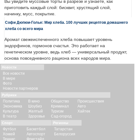
Вы увидите муссовые торты в разрезе и узнаете, как
приготовить каждый слой: бисквит, хрустящий слой,
начинку, мусс, покрытие.
Софи Дюпюи-Голье: Мир хлеба. 100 лучших рецептов домашнего
хлеба со всего мира
Аромат свежеиспеченного хлеба повышает уровень
эндорфинов, гормонов счастья. Это работает на
генетическом уровне, ведь хлеб — универсальный продукт,
основа повседневного рациона всех народов мира.
Новости
Все новости
В мире
Фото
Новости партнеров
Рубрики
Политика
В кино
Общество
Происшествия
Экономика
Шоубиз
Криминал
Авто
Культура
Желтый
Туризм
Хайтек
В театр
Здоровье
Сад-огород
Спорт
Регионы
Футбол
Баскетбол
Татарстан
Хоккей
Автоспорт
Белоруссия
Теннис
Фристайл