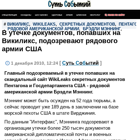
СПЕЦОПЕРАЦИЯ
СКАНДАЛЫ
ШОУ-БИЗНЕС
ЗДОРОВЬЕ
АРМИЯ
ШПИОНАЖ
НЕКРОЛОГ
ПОИСК ПО САЙТУ
#
ВИКИЛИКС
,
WIKILEAKS
,
СЕКРЕТНЫХ ДОКУМЕНТОВ
,
ПЕНТАГО
,
РЯДОВОЙ АМЕРИКАНСКОЙ АРМИИ
,
БРЭДЛИ МЭННИНГ
,
В утечке документов, попавших на
Викиликс, подозревают рядового
армии США
[
С
уть
С
о
б
ытий
]
1 декабря 2010, 12:24
Главный подозреваемый в утечке попавших на
скандальный сайт WikiLeaks секретных документов
Пентагона и Госдепартамента США - рядовой
американской армии Брэдли Мэннинг.
Мэннинг может быть осужден на 52 года тюрьмы, а
сейчас проводит уже 189 день в заключении на базе
морской пехоты США в штате Вирджиния.
По данным "Интерфакс", Мэннинга подозревают в
организации утечки более 250 тысяч документов
американской дипломатической почты и военных