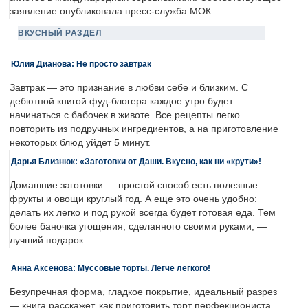
заявление опубликовала пресс-служба МОК.
ВКУСНЫЙ РАЗДЕЛ
Юлия Дианова: Не просто завтрак
Завтрак — это признание в любви себе и близким. С
дебютной книгой фуд-блогера каждое утро будет
начинаться с бабочек в животе. Все рецепты легко
повторить из подручных ингредиентов, а на приготовление
некоторых блюд уйдет 5 минут.
Дарья Близнюк: «Заготовки от Даши. Вкусно, как ни «крути»!
Домашние заготовки — простой способ есть полезные
фрукты и овощи круглый год. А еще это очень удобно:
делать их легко и под рукой всегда будет готовая еда. Тем
более баночка угощения, сделанного своими руками, —
лучший подарок.
Анна Аксёнова: Муссовые торты. Легче легкого!
Безупречная форма, гладкое покрытие, идеальный разрез
— книга расскажет, как приготовить торт перфекциониста.