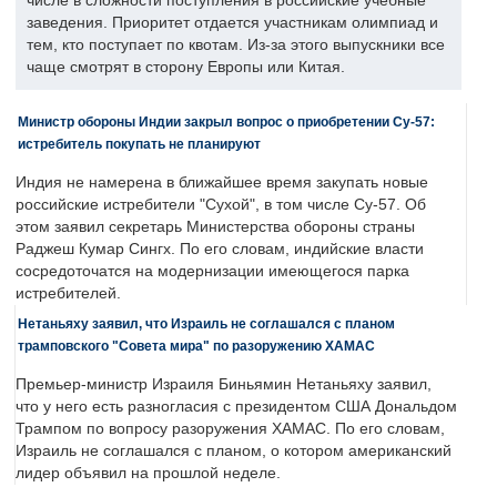
числе в сложности поступления в российские учебные
заведения. Приоритет отдается участникам олимпиад и
тем, кто поступает по квотам. Из-за этого выпускники все
чаще смотрят в сторону Европы или Китая.
Министр обороны Индии закрыл вопрос о приобретении Су-57:
истребитель покупать не планируют
Индия не намерена в ближайшее время закупать новые
российские истребители "Сухой", в том числе Су-57. Об
этом заявил секретарь Министерства обороны страны
Раджеш Кумар Сингх. По его словам, индийские власти
сосредоточатся на модернизации имеющегося парка
истребителей.
Нетаньяху заявил, что Израиль не соглашался с планом
трамповского "Совета мира" по разоружению ХАМАС
Премьер-министр Израиля Биньямин Нетаньяху заявил,
что у него есть разногласия с президентом США Дональдом
Трампом по вопросу разоружения ХАМАС. По его словам,
Израиль не соглашался с планом, о котором американский
лидер объявил на прошлой неделе.