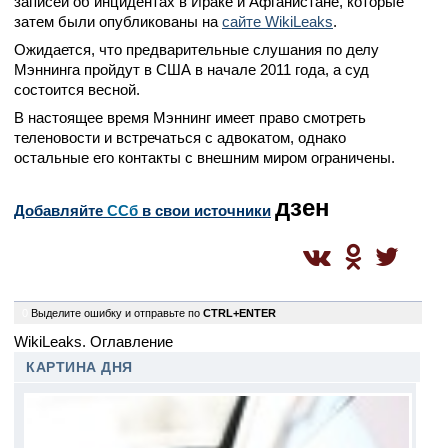
записей об инцидентах в Ираке и Афганистане, которые
затем были опубликованы на
сайте WikiLeaks
.
Ожидается, что предварительные слушания по делу
Мэннинга пройдут в США в начале 2011 года, а суд
состоится весной.
В настоящее время Мэннинг имеет право смотреть
теленовости и встречаться с адвокатом, однако
остальные его контакты с внешним миром ограничены.
дзен
Добавляйте
CСб
в свои источники
0
Выделите ошибку и отправьте по
CTRL+ENTER
WikiLeaks. Оглавление
КАРТИНА ДНЯ