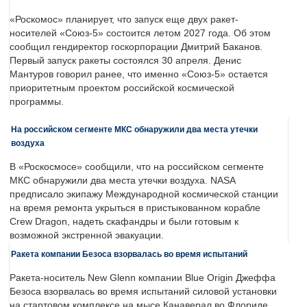
«Роскомос» планирует, что запуск еще двух ракет-
носителей «Союз-5» состоится летом 2027 года. Об этом
сообщил гендиректор госкорпорации Дмитрий Баканов.
Первый запуск ракеты состоялся 30 апреля. Денис
Мантуров говорил ранее, что именно «Союз-5» остается
приоритетным проектом российской космической
программы.
На российском сегменте МКС обнаружили два места утечки
воздуха
В «Роскосмосе» сообщили, что на российском сегменте
МКС обнаружили два места утечки воздуха. NASA
предписало экипажу Международной космической станции
на время ремонта укрыться в пристыкованном корабле
Crew Dragon, надеть скафандры и были готовым к
возможной экстренной эвакуации.
Ракета компании Безоса взорвалась во время испытаний
Ракета-носитель New Glenn компании Blue Origin Джеффа
Безоса взорвалась во время испытаний силовой установки
на стартовом комплексе на мысе Канаверал во Флориде.