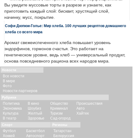
Вы увидите муссовые торты в разрезе и узнаете, как
приготовить каждый слой: бисквит, хрустящий слой,
начинку, мусс, покрытие.
Софи Дюпюи-Голье: Мир хлеба. 100 лучших рецептов домашнего
хлеба со всего мира
Аромат свежеиспеченного хлеба повышает уровень
эндорфинов, гормонов счастья. Это работает на
генетическом уровне, ведь хлеб — универсальный продукт,
основа повседневного рациона всех народов мира.
Новости
Все новости
В мире
Фото
Новости партнеров
Рубрики
Политика
В кино
Общество
Происшествия
Экономика
Шоубиз
Криминал
Авто
Культура
Желтый
Туризм
Хайтек
В театр
Здоровье
Сад-огород
Спорт
Регионы
Футбол
Баскетбол
Татарстан
Хоккей
Автоспорт
Белоруссия