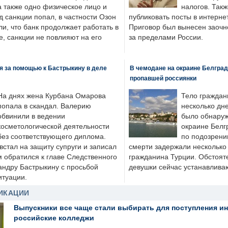
а также одно физическое лицо и
налогов. Так
д санкции попал, в частности Озон
публиковать посты в интернет
ли, что банк продолжает работать в
Приговор был вынесен заочно
, санкции не повлияют на его
за пределами России.
я за помощью к Бастрыкину в деле
В чемодане на окраине Белград
пропавшей россиянки
На днях жена Курбана Омарова
Тело граждан
попала в скандал. Валерию
несколько дне
обвинили в ведении
было обнаруж
косметологической деятельности
окраине Белг
без соответствующего диплома.
по подозрени
стал на защиту супруги и записал
смерти задержали несколько 
м обратился к главе Следственного
гражданина Турции. Обстоят
андру Бастрыкину с просьбой
девушки сейчас устанавлива
итуации.
ИКАЦИИ
Выпускники все чаще стали выбирать для поступления и
российские колледжи