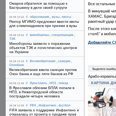
Омаров обратился за помощью к
Все остальные
Бастрыкину в деле своей супруги
В минувший чет
ХАМАС, Бригад
#
образование
, вузы
, квоты
06.08 15:33
ракетный удар 
Ректор МГИМО предложил ввести квоты
для олимпиадников при приеме в вузы
После этого к
столб" и мобил
#
минобороны
, спецоперация
,
06.08 15:04
ТЭК
Добавляйте
C
Минобороны заявило о поражении
объектов ТЭК и логистических центров
на Украине
#
Великобритания
, санкции
,
06.08 13:18
Озонбанк
0
Выделите ошибку
Великобритания ввела санкции против
Озон банка и еще пяти банков из РФ
Арабо-израиль
КАРТИНА Д
#
Ярославль
, НПЗ
, пожар
06.08 12:48
В Ярославле обломки БПЛА попали в
НПЗ, в Нижегородской области
пострадали четыре человека
#
FIFA
, Инфантино
, футбол
06.08 12:08
FIFA заявила о поддержке Инфантино и
отказалась от проекта о продаже прав