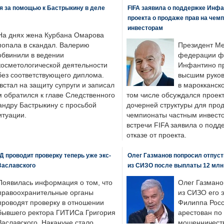
я за помощью к Бастрыкину в деле
FIFA заявила о поддержке Инфа
проекта о продаже прав на чем
инвесторам
На днях жена Курбана Омарова
попала в скандал. Валерию
Президент М
обвинили в ведении
федерации фу
косметологической деятельности
Инфантино пр
без соответствующего диплома.
высшим руков
стал на защиту супруги и записал
в марокканско
м обратился к главе Следственного
том числе обсуждался проек
андру Бастрыкину с просьбой
дочерней структуры для про
итуации.
чемпионаты частным инвесто
встречи FIFA заявила о под
отказе от проекта.
 проводит проверку теперь уже экс-
Олег Газманов попросил отпуст
Заславского
из СИЗО после выплаты 12 млн
Появилась информация о том, что
Олег Газмано
правоохранительные органы
из СИЗО его 
проводят проверку в отношении
Филиппа Росс
бывшего ректора ГИТИСа Григория
арестован по
Заславского. Накануне стало
мошенничеств