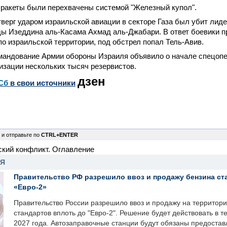
 ракеты были перехвачены системой "Железный купол".
верг ударом израильской авиации в секторе Газа был убит лид
ы Изеддина аль-Касама Ахмад аль-Джабари. В ответ боевики 
по израильской территории, под обстрел попал Тель-Авив.
омандование Армии обороны Израиля объявило о начале спецоп
изации нескольких тысяч резервистов.
дзен
Сб
в свои источники
 и отправьте по
CTRL+ENTER
ский конфликт. Оглавление
НЯ
Правительство РФ разрешило ввоз и продажу бензина ст
«Евро-2»
Правительство России разрешило ввоз и продажу на территор
стандартов вплоть до "Евро-2". Решение будет действовать в т
2027 года. Автозаправочные станции будут обязаны предоста