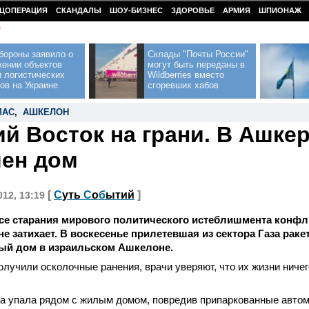
ЦОПЕРАЦИЯ
СКАНДАЛЫ
ШОУ-БИЗНЕС
ЗДОРОВЬЕ
АРМИЯ
ШПИОНАЖ
У
бороны заявило о
Склады "Почты России"
жении объектов
могут быть переданы в
 логистических
Wildberries вместо
ов на Украине
сгоревших хабов
МАС
,
АШКЕЛОН
й Восток на грани. В Ашке
ен дом
[
С
уть
С
о
б
ытий
]
012, 13:19
все старания мирового политического истеблишмента конф
не затихает. В воскесенье прилетевшая из сектора Газа рак
ый дом в израильском Ашкелоне.
олучили осколочные ранения, врачи уверяют, что их жизни ничего
та упала рядом с жилым домом, повредив припаркованные авто