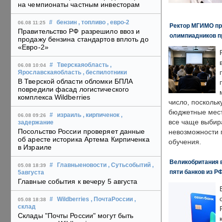
на чемпионаты частным инвесторам
#
бензин
, топливо
, евро-2
06.08 11:25
Ректор МГИМО пр
Правительство РФ разрешило ввоз и
олимпиадников п
продажу бензина стандартов вплоть до
«Евро-2»
#
Тверскаяобласть
,
06.08 10:04
Ярославскаяобласть
, беспилотники
В Тверской области обломки БПЛА
повредили фасад логистического
комплекса Wildberries
число, поскольк
бюджетные мест
#
израиль
, кирпиченок
,
06.08 09:26
все чаще выбир
задержание
Посольство России проверяет данные
невозможности 
об аресте историка Артема Кирпиченка
обучения.
в Израиле
Великобритания в
#
Главныеновости
, Сутьсобытий
,
05.08 18:39
пяти банков из Р
5августа
Главные события к вечеру 5 августа
#
Wildberries
, ПочтаРоссии
,
05.08 18:38
склад
Склады "Почты России" могут быть