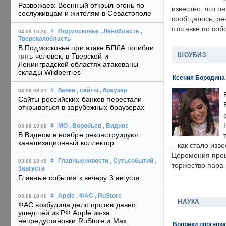
Развожаев: Военный открыл огонь по
известно, что о
сослуживцам и жителям в Севастополе
сообщалось, ре
отставке по со
#
Подмосковье
, Ленобласть
,
04.08 10:20
Тверскаяобласть
В Подмосковье при атаке БПЛА погибли
ШОУБИЗ
пять человек, в Тверской и
Ленинградской областях атакованы
склады Wildberries
Ксения Бородина
#
банки
, сайты
, браузер
04.08 09:31
Сайты российских банков перестали
открываться в зарубежных браузерах
#
МО
, Воробьев
, Видное
03.08 19:08
В Видном в ноябре реконструируют
канализационный коллектор
– как стало изв
Церемония прошл
#
Главныеновости
, Сутьсобытий
,
03.08 18:49
торжество пара 
3августа
Главные события к вечеру 3 августа
#
Apple
, ФАС
, RuStore
03.08 18:46
НАУКА
ФАС возбудила дело против давно
ушедшей из РФ Apple из-за
непредустановки RuStore и Max
Вопреки прогноза