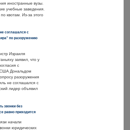
ния иностранные вузы.
кие учебные заведения.
по квотам. Из-за этого
 не соглашался с
мира" по разоружению
истр Израиля
аньяху заявил, что у
ногласия с
 США Дональдом
опросу разоружения
иль не соглашался с
ский лидер объявил
ь звонки без
все равно приходится
язи начали
звонки юридических