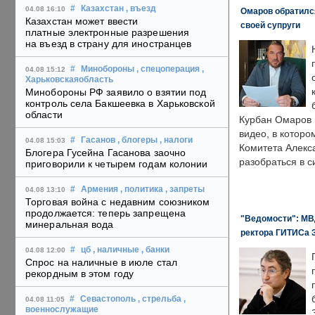
#
Казахстан
, въезд
04.08 16:10
Омаров обратилс
Казахстан может ввести
своей супруги
платные электронные разрешения
на въезд в страну для иностранцев
#
Минобороны
, спецоперация
,
04.08 15:12
Харьковскаяобласть
Минобороны РФ заявило о взятии под
контроль села Бакшеевка в Харьковской
области
Курбан Омаров в
видео, в которо
#
Гасанов
, блогеры
, налоги
04.08 15:03
Комитета Алекс
Блогера Гусейна Гасанова заочно
разобраться в с
приговорили к четырем годам колонии
#
Армения
, политика
, запреты
04.08 13:10
Торговая война с недавним союзником
продолжается: теперь запрещена
"Ведомости": МВД
минеральная вода
ректора ГИТИСа 
#
цб
, наличные
, банки
04.08 12:00
Спрос на наличные в июле стал
рекордным в этом году
#
Севастополь
, стрельба
,
04.08 11:05
военнослужащие