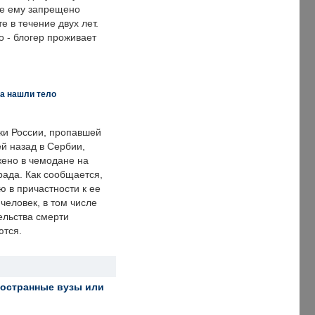
же ему запрещено
е в течение двух лет.
 - блогер проживает
а нашли тело
ки России, пропавшей
й назад в Сербии,
ено в чемодане на
рада. Как сообщается,
ю в причастности к ее
человек, в том числе
ельства смерти
ются.
ностранные вузы или