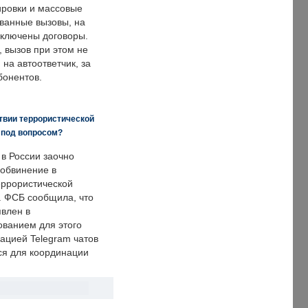
ировки и массовые
ванные вызовы, на
аключены договоры.
, вызов при этом не
на автоответчик, за
бонентов.
твии террористической
 под вопросом?
 в России заочно
обвинение в
еррористической
. ФСБ сообщила, что
явлен в
ванием для этого
ацией Telegram чатов
ся для координации