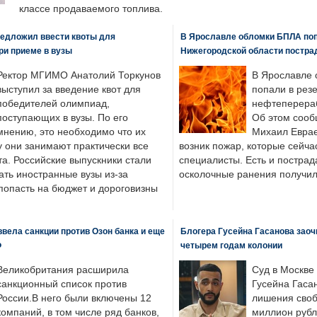
классе продаваемого топлива.
едложил ввести квоты для
В Ярославле обломки БПЛА поп
ри приеме в вузы
Нижегородской области постра
Ректор МГИМО Анатолий Торкунов
В Ярославле 
выступил за введение квот для
попали в рез
победителей олимпиад,
нефтеперера
поступающих в вузы. По его
Об этом сооб
мнению, это необходимо что их
Михаил Еврае
у они занимают практически все
возник пожар, которые сейча
а. Российские выпускники стали
специалисты. Есть и пострад
ать иностранные вузы из-за
осколочные ранения получил
попасть на бюджет и дороговизны
вела санкции против Озон банка и еще
Блогера Гусейна Гасанова заоч
Ф
четырем годам колонии
Великобритания расширила
Суд в Москве
санкционный список против
Гусейна Гаса
России.В него были включены 12
лишения своб
компаний, в том числе ряд банков,
миллион рубл