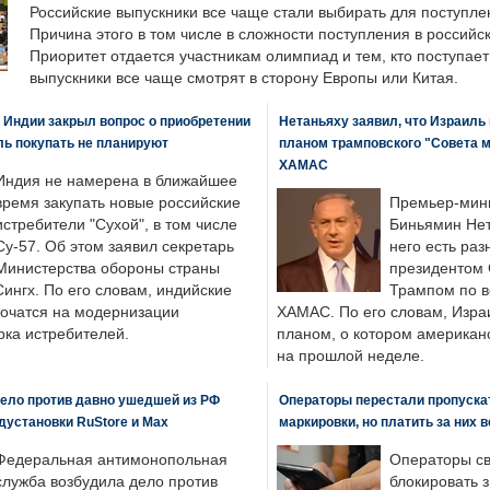
Российские выпускники все чаще стали выбирать для поступле
Причина этого в том числе в сложности поступления в российс
Приоритет отдается участникам олимпиад и тем, кто поступает 
выпускники все чаще смотрят в сторону Европы или Китая.
 Индии закрыл вопрос о приобретении
Нетаньяху заявил, что Израиль
ль покупать не планируют
планом трамповского "Совета 
ХАМАС
Индия не намерена в ближайшее
время закупать новые российские
Премьер-мин
истребители "Сухой", в том числе
Биньямин Нет
Су-57. Об этом заявил секретарь
него есть раз
Министерства обороны страны
президентом
ингх. По его словам, индийские
Трампом по в
точатся на модернизации
ХАМАС. По его словам, Изра
ка истребителей.
планом, о котором американ
на прошлой неделе.
ело против давно ушедшей из РФ
Операторы перестали пропускат
едустановки RuStore и Max
маркировки, но платить за них 
Федеральная антимонопольная
Операторы св
служба возбудила дело против
блокировать 