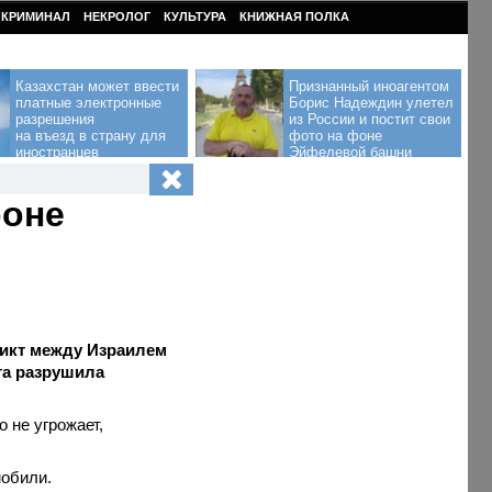
КРИМИНАЛ
НЕКРОЛОГ
КУЛЬТУРА
КНИЖНАЯ ПОЛКА
Казахстан может ввести
Признанный иноагентом
платные электронные
Борис Надеждин улетел
разрешения
из России и постит свои
на въезд в страну для
фото на фоне
иностранцев
Эйфелевой башни
роне
ликт между Израилем
ета разрушила
 не угрожает,
мобили.