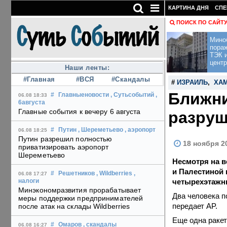
КАРТИНА ДНЯ
СПЕ
ПОИСК ПО САЙТ
Мино
пора
ТЭК и
центр
Наши ленты:
#Главная
#ВСЯ
#Скандалы
#
ИЗРАИЛЬ
,
ХА
Ближни
#
Главныеновости
, Сутьсобытий
,
06.08 18:33
6августа
Главные события к вечеру 6 августа
разруш
#
Путин
, Шереметьево
, аэропорт
06.08 18:25
Путин разрешил полностью
18 ноября 2
приватизировать аэропорт
Шереметьево
Несмотря на 
и Палестиной 
#
Решетников
, Wildberries
,
06.08 17:27
четырехэтажн
налоги
Минэкономразвития прорабатывает
Два человека п
меры поддержки предпринимателей
передает AP.
после атак на склады Wildberries
Еще одна раке
#
Омаров
, скандалы
06.08 16:27