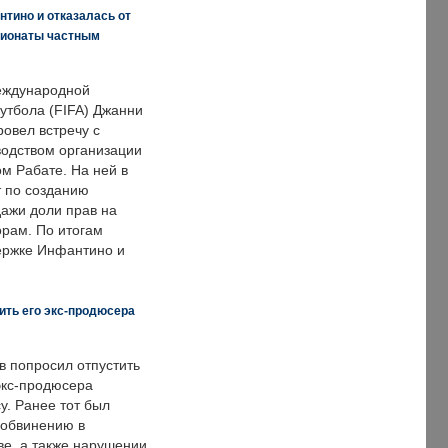
нтино и отказалась от
пионаты частным
еждународной
тбола (FIFA) Джанни
овел встречу с
одством организации
м Рабате. На ней в
т по созданию
дажи доли прав на
рам. По итогам
держке Инфантино и
ить его экс-продюсера
в попросил отпустить
экс-продюсера
у. Ранее тот был
 обвинению в
е, а также нарушении