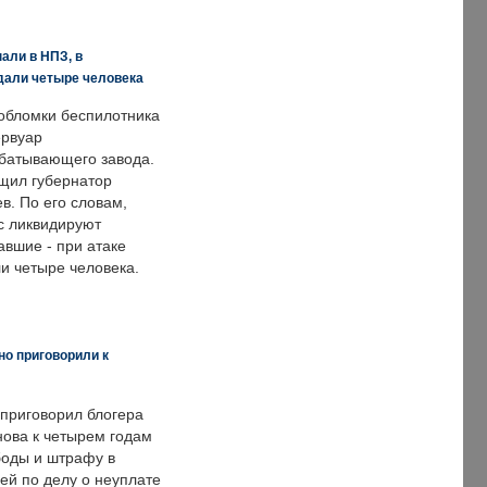
али в НПЗ, в
дали четыре человека
обломки беспилотника
ервуар
батывающего завода.
щил губернатор
в. По его словам,
с ликвидируют
авшие - при атаке
и четыре человека.
но приговорили к
 приговорил блогера
нова к четырем годам
оды и штрафу в
ей по делу о неуплате