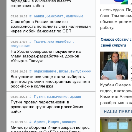
переданы в Wildberries вместо
сгоревших хабов
шесть судов. По
банк. Там заяви
#
банки
, банкомат
, наличные
05.08 18:03
С октября в России появится
обычном режиме
возможность пополнять счет наличными
работу.
через любой банкомат по СБП
Омаров обратилс
#
Ткачук
, екатеринбург
,
05.08 17:07
своей супруги
покушение
На Урале совершили покушение на
главу завода-разработчика дронов
«Упырь» Ткачука
#
образование
, вузы
, выпускники
05.08 16:51
Выпускники все чаще стали выбирать
для поступления иностранные вузы или
Курбан Омаров в
российские колледжи
видео, в которо
Комитета Алекс
#
Путин
, назначение
, армия
05.08 16:21
Путин провел перестановки в
разобраться в с
руководстве группировок российских
войск
НАШИ ПУБЛ
#
Армия
, Индия
, авиация
05.08 13:55
Министр обороны Индии закрыл вопрос