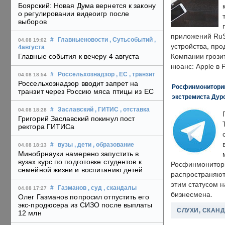
Боярский: Новая Дума вернется к закону
о регулировании видеоигр после
выборов
приложений RuS
#
Главныеновости
, Сутьсобытий
,
04.08 19:02
устройства, пр
4августа
Главные события к вечеру 4 августа
Компании грозит
нюанс: Apple в 
#
Россельхознадзор
, ЕС
, транзит
04.08 18:54
Россельхознадзор вводит запрет на
Росфинмониторинг
транзит через Россию мяса птицы из ЕС
экстремиста Дуро
#
Заславский
, ГИТИС
, отставка
04.08 18:28
Григорий Заславский покинул пост
ректора ГИТИСа
#
вузы
, дети
, образование
04.08 18:13
Минобрнауки намерено запустить в
вузах курс по подготовке студентов к
Росфинмонитори
семейной жизни и воспитанию детей
распространяютс
этим статусом 
#
Газманов
, суд
, скандалы
04.08 17:27
бизнесмена.
Олег Газманов попросил отпустить его
экс-продюсера из СИЗО после выплаты
СЛУХИ, СКАН
12 млн