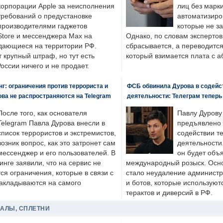
корпорации Apple за неисполнения
лиц без марк
требований о предустановке
автоматизиро
производителями гаджетов
которые не з
tore и мессенджера Max на
Однако, по словам экспертов
одающиеся на территории РФ.
сбрасывается, а переводится 
 крупный штраф, но тут есть
который взимается плата с а
России ничего и не продает.
: ограничения против террориста и
ФСБ обвинила Дурова в содейс
ва не распространяются на Telegram
деятельности: Телеграм теперь
После того, как основателя
Павлу Дурову
Telegram Павла Дурова внесли в
предъявлено 
список террористов и экстремистов,
содействии т
возник вопрос, как это затронет сам
деятельности
мессенджер и его пользователей. В
он будет объ
нге заявили, что на сервис не
международный розыск. Осно
я ограничения, которые в связи с
стало неудаление администр
накладываются на самого
и ботов, которые используют
терактов и диверсий в РФ.
ДАЛЫ, СПЛЕТНИ