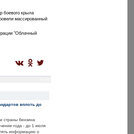
ер боевого крыла
провели массированный
ерации "Облачный
eg / eg
андартов вплоть до
ии страны бензина
ечение года - до 1 июля
влять информацию о