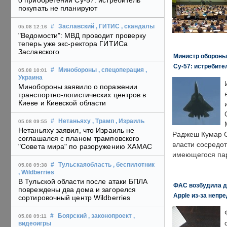
о приобретении Су-57: истребитель
покупать не планируют
#
Заславский
, ГИТИС
, скандалы
05.08 12:16
"Ведомости": МВД проводит проверку
теперь уже экс-ректора ГИТИСа
Заславского
Министр обороны
Су-57: истребите
#
Минобороны
, спецоперация
,
05.08 10:01
Украина
Минобороны заявило о поражении
транспортно-логистических центров в
Киеве и Киевской области
#
Нетаньяху
, Трамп
, Израиль
05.08 09:55
Нетаньяху заявил, что Израиль не
Раджеш Кумар С
соглашался с планом трамповского
власти сосредо
"Совета мира" по разоружению ХАМАС
имеющегося пар
#
Тульскаяобласть
, беспилотник
05.08 09:38
, Wildberries
В Тульской области после атаки БПЛА
ФАС возбудила д
повреждены два дома и загорелся
Apple из-за непр
сортировочный центр Wildberries
#
Боярский
, законопроект
,
05.08 09:11
видеоигры