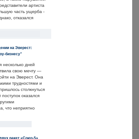
редставители артиста
льшую часть ущерба -
днако, отказался
ении на Эверест:
оу-бизнесу"
я несколько дней
твила свою мечту —
ойти на Эверест. Она
акими трудностями и
пришлось столкнуться
ё поступок оказался
другими
а, что неприятно
двух ракет «Союз-5»