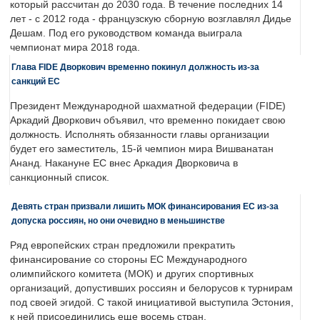
который рассчитан до 2030 года. В течение последних 14
лет - с 2012 года - французскую сборную возглавлял Дидье
Дешам. Под его руководством команда выиграла
чемпионат мира 2018 года.
Глава FIDE Дворкович временно покинул должность из-за
санкций ЕС
Президент Международной шахматной федерации (FIDE)
Аркадий Дворкович объявил, что временно покидает свою
должность. Исполнять обязанности главы организации
будет его заместитель, 15-й чемпион мира Вишванатан
Ананд. Накануне ЕС внес Аркадия Дворковича в
санкционный список.
Девять стран призвали лишить МОК финансирования ЕС из-за
допуска россиян, но они очевидно в меньшинстве
Ряд европейских стран предложили прекратить
финансирование со стороны ЕС Международного
олимпийского комитета (МОК) и других спортивных
организаций, допустивших россиян и белорусов к турнирам
под своей эгидой. С такой инициативой выступила Эстония,
к ней присоединились еще восемь стран.