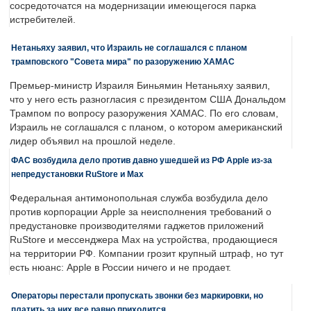
сосредоточатся на модернизации имеющегося парка
истребителей.
Нетаньяху заявил, что Израиль не соглашался с планом
трамповского "Совета мира" по разоружению ХАМАС
Премьер-министр Израиля Биньямин Нетаньяху заявил,
что у него есть разногласия с президентом США Дональдом
Трампом по вопросу разоружения ХАМАС. По его словам,
Израиль не соглашался с планом, о котором американский
лидер объявил на прошлой неделе.
ФАС возбудила дело против давно ушедшей из РФ Apple из-за
непредустановки RuStore и Max
Федеральная антимонопольная служба возбудила дело
против корпорации Apple за неисполнения требований о
предустановке производителями гаджетов приложений
RuStore и мессенджера Max на устройства, продающиеся
на территории РФ. Компании грозит крупный штраф, но тут
есть нюанс: Apple в России ничего и не продает.
Операторы перестали пропускать звонки без маркировки, но
платить за них все равно приходится