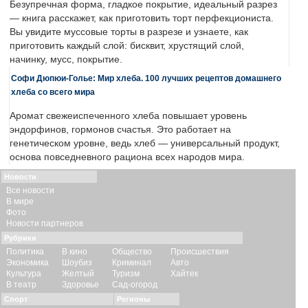
Безупречная форма, гладкое покрытие, идеальный разрез
— книга расскажет, как приготовить торт перфекциониста.
Вы увидите муссовые торты в разрезе и узнаете, как
приготовить каждый слой: бисквит, хрустящий слой,
начинку, мусс, покрытие.
Софи Дюпюи-Голье: Мир хлеба. 100 лучших рецептов домашнего
хлеба со всего мира
Аромат свежеиспеченного хлеба повышает уровень
эндорфинов, гормонов счастья. Это работает на
генетическом уровне, ведь хлеб — универсальный продукт,
основа повседневного рациона всех народов мира.
Новости
Все новости
В мире
Фото
Новости партнеров
Рубрики
Политика
В кино
Общество
Происшествия
Экономика
Шоубиз
Криминал
Авто
Культура
Желтый
Туризм
Хайтек
В театр
Здоровье
Сад-огород
Спорт
Регионы