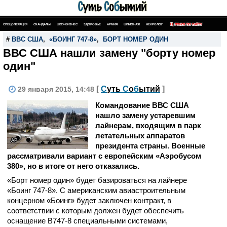
СПЕЦОПЕРАЦИЯ
СКАНДАЛЫ
ШОУ-БИЗНЕС
ЗДОРОВЬЕ
АРМИЯ
ШПИОНАЖ
НЕКРОЛОГ
ПОИСК ПО САЙТУ
#
ВВС США
,
«БОИНГ 747-8»
,
БОРТ НОМЕР ОДИН
ВВС США нашли замену "борту номер
один"
[
С
уть
С
о
б
ытий
]
29 января 2015, 14:48
Командование ВВС США
нашло замену устаревшим
лайнерам, входящим в парк
летательных аппаратов
AP
президента страны. Военные
рассматривали вариант с европейским «Аэробусом
380», но в итоге от него отказались.
«Борт номер один» будет базироваться на лайнере
«Боинг 747-8». С американским авиастроительным
концерном «Боинг» будет заключен контракт, в
соответствии с которым должен будет обеспечить
оснащение B747-8 специальными системами,