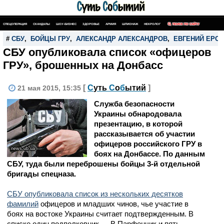
СПЕЦОПЕРАЦИЯ
СКАНДАЛЫ
ШОУ-БИЗНЕС
ЗДОРОВЬЕ
АРМИЯ
ШПИОНАЖ
НЕКРОЛОГ
ПОИСК ПО САЙТУ
#
СБУ
,
БОЙЦЫ ГРУ
,
АЛЕКСАНДР АЛЕКСАНДРОВ
,
ЕВГЕНИЙ ЕРО
СБУ опубликовала список «офицеров
ГРУ», брошенных на Донбасс
[
С
уть
С
о
б
ытий
]
21 мая 2015, 15:35
Служба безопасности
Украины обнародовала
презентацию, в которой
рассказывается об участии
офицеров российского ГРУ в
news.ub.ua
боях на Донбассе. По данным
СБУ, туда были переброшены бойцы 3-й отдельной
бригады спецназа.
СБУ опубликовала список из нескольких десятков
фамилий
офицеров и младших чинов, чье участие в
боях на востоке Украины считает подтвержденным. В
списке один подполковник — В.Парфенчик и пять