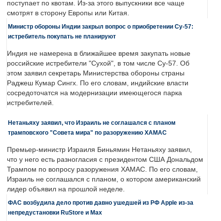
поступает по квотам. Из-за этого выпускники все чаще
смотрят в сторону Европы или Китая.
Министр обороны Индии закрыл вопрос о приобретении Су-57:
истребитель покупать не планируют
Индия не намерена в ближайшее время закупать новые
российские истребители "Сухой", в том числе Су-57. Об
этом заявил секретарь Министерства обороны страны
Раджеш Кумар Сингх. По его словам, индийские власти
сосредоточатся на модернизации имеющегося парка
истребителей.
Нетаньяху заявил, что Израиль не соглашался с планом
трамповского "Совета мира" по разоружению ХАМАС
Премьер-министр Израиля Биньямин Нетаньяху заявил,
что у него есть разногласия с президентом США Дональдом
Трампом по вопросу разоружения ХАМАС. По его словам,
Израиль не соглашался с планом, о котором американский
лидер объявил на прошлой неделе.
ФАС возбудила дело против давно ушедшей из РФ Apple из-за
непредустановки RuStore и Max