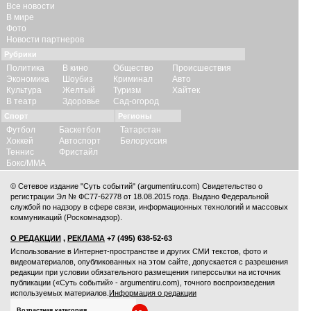
Все новости
В мире
Фото
Новости партнеров
Рубрики
Политика
В кино
Общество
Происшествия
Экономика
Шоубиз
Криминал
Авто
Культура
Желтый
Туризм
Хайтек
В театр
Здоровье
Сад-огород
Спорт
Регионы
Футбол
Баскетбол
Татарстан
Хоккей
Автоспорт
Белоруссия
Теннис
Фристайл
Бокс/ММА
© Сетевое издание "Суть событий" (argumentiru.com) Свидетельство о
регистрации Эл № ФС77-62778 от 18.08.2015 года. Выдано Федеральной
службой по надзору в сфере связи, информационных технологий и массовых
коммуникаций (Роскомнадзор).
О РЕДАКЦИИ
,
РЕКЛАМА
+7 (495) 638-52-63
Использование в Интернет-пространстве и других СМИ текстов, фото и
видеоматериалов, опубликованных на этом сайте, допускается с
разрешения
редакции
при условии обязательного размещения гиперссылки на источник
публикации («Суть событий» - argumentiru.com), точного воспроизведения
используемых материалов.
Информация о редакции
Возрастная категория