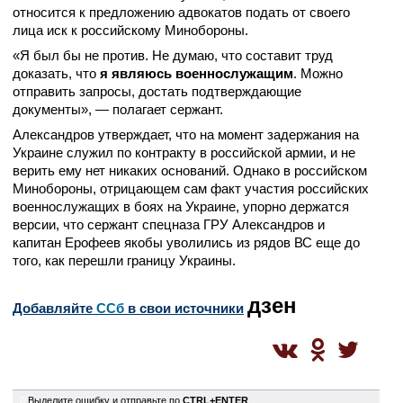
относится к предложению адвокатов подать от своего
лица иск к российскому Минобороны.
«Я был бы не против. Не думаю, что составит труд
доказать, что
я являюсь военнослужащим
. Можно
отправить запросы, достать подтверждающие
документы», — полагает сержант.
Александров утверждает, что на момент задержания на
Украине служил по контракту в российской армии, и не
верить ему нет никаких оснований. Однако в российском
Минобороны, отрицающем сам факт участия российских
военнослужащих в боях на Украине, упорно держатся
версии, что сержант спецназа ГРУ Александров и
капитан Ерофеев якобы уволились из рядов ВС еще до
того, как перешли границу Украины.
дзен
Добавляйте
CСб
в свои источники
0
Выделите ошибку и отправьте по
CTRL+ENTER