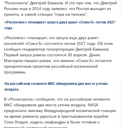
"Роскосмоса" Дмитрий Баканов. И это при том, что Дмитрий
Рогозин еще в 2014 году заявлял, что Россия выходит из
проекта, а самой станции "пора на пенсию".
«Роскосмос» планирует запуск двух ракет «Союз-5» летом 2027
года
«Роскомос» планирует, что запуск еще двух ракет-
носителей «Союз-5» состоится летом 2027 года. Об этом
сообщил гендиректор госкорпорации Дмитрий Баканов.
Первый запуск ракеты состоялся 30 апреля. Денис
Мантуров говорил ранее, что именно «Союз-5» остается
приоритетным проектом российской космической
программы.
На российском сегменте МКС обнаружили два места утечки
воздуха
В «Роскосмосе» сообщили, что на российском сегменте
МКС обнаружили два места утечки воздуха. NASA
предписало экипажу Международной космической станции
на время ремонта укрыться в пристыкованном корабле
Crew Dragon, надеть скафандры и были готовым к
возможной экстренной эвакуации.