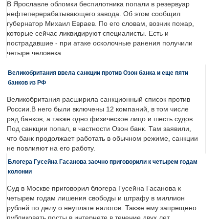
В Ярославле обломки беспилотника попали в резервуар
нефтеперерабатывающего завода. Об этом сообщил
губернатор Михаил Евраев. По его словам, возник пожар,
которые сейчас ликвидируют специалисты. Есть и
пострадавшие - при атаке осколочные ранения получили
четыре человека.
Великобритания ввела санкции против Озон банка и еще пяти
банков из РФ
Великобритания расширила санкционный список против
России.В него были включены 12 компаний, в том числе
ряд банков, а также одно физическое лицо и шесть судов.
Под санкции попал, в частности Озон банк. Там заявили,
что банк продолжает работать в обычном режиме, санкции
не повлияют на его работу.
Блогера Гусейна Гасанова заочно приговорили к четырем годам
колонии
Суд в Москве приговорил блогера Гусейна Гасанова к
четырем годам лишения свободы и штрафу в миллион
рублей по делу о неуплате налогов. Также ему запрещено
публиковать посты в интернете в течение двух лет.