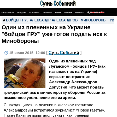
СПЕЦОПЕРАЦИЯ
СКАНДАЛЫ
ШОУ-БИЗНЕС
ЗДОРОВЬЕ
АРМИЯ
ШПИОНАЖ
НЕКРОЛОГ
ПОИСК ПО САЙТУ
#
БОЙЦЫ ГРУ
,
АЛЕКСАНДР АЛЕКСАНДРОВ
,
МИНОБОРОНЫ
,
УВО
Один из плененных на Украине
"бойцов ГРУ" уже готов подать иск к
Минобороны
[
С
уть
С
о
б
ытий
]
15 июня 2015, 12:00
Один из плененных под
Луганском «бойцов ГРУ» (как
называют их на Украине)
сержант-контрактник
Александр Александров
reporter.com.ua
допустил, что может подать
гражданский иск к министерству обороны России за
незаконное увольнение его из армии.
С находящимся на лечении в киевском госпитале
Александровым встретился журналист «Новой газеты».
Павел Каныгин попытался узнать, как пленный