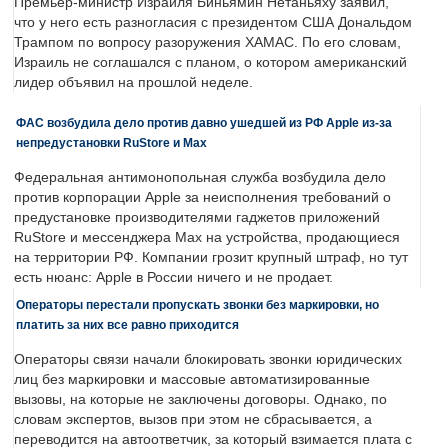
Премьер-министр Израиля Биньямин Нетаньяху заявил,
что у него есть разногласия с президентом США Дональдом
Трампом по вопросу разоружения ХАМАС. По его словам,
Израиль не соглашался с планом, о котором американский
лидер объявил на прошлой неделе.
ФАС возбудила дело против давно ушедшей из РФ Apple из-за
непредустановки RuStore и Max
Федеральная антимонопольная служба возбудила дело
против корпорации Apple за неисполнения требований о
предустановке производителями гаджетов приложений
RuStore и мессенджера Max на устройства, продающиеся
на территории РФ. Компании грозит крупный штраф, но тут
есть нюанс: Apple в России ничего и не продает.
Операторы перестали пропускать звонки без маркировки, но
платить за них все равно приходится
Операторы связи начали блокировать звонки юридических
лиц без маркировки и массовые автоматизированные
вызовы, на которые не заключены договоры. Однако, по
словам экспертов, вызов при этом не сбрасывается, а
переводится на автоответчик, за который взимается плата с