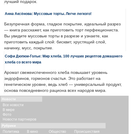
лучший подарок.
Анна Аксёнова: Муссовые торты. Легче легкого!
Безупречная форма, гладкое покрытие, идеальный разрез
— книга расскажет, как приготовить торт перфекциониста.
Вы увидите муссовые торты в разрезе и узнаете, как
приготовить каждый слой: бисквит, хрустящий слой,
начинку, мусс, покрытие.
Софи Дюпюи-Голье: Мир хлеба. 100 лучших рецептов домашнего
хлеба со всего мира
Аромат свежеиспеченного хлеба повышает уровень
эндорфинов, гормонов счастья. Это работает на
генетическом уровне, ведь хлеб — универсальный продукт,
основа повседневного рациона всех народов мира.
Новости
Все новости
В мире
Фото
Новости партнеров
Рубрики
Политика
В кино
Общество
Происшествия