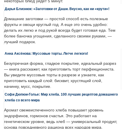
некоторых блюд уйдет 5 минут.
Дарья Близнюк: «Заготовки от Даши. Вкусно, как ни «крути»!
Домашние заготовки — простой способ есть полезные
фрукты и овощи круглый год. А еще это очень удобно:
делать их легко и под рукой всегда будет готовая еда. Тем
более баночка угощения, сделанного своими руками, —
лучший подарок.
Анна Аксёнова: Муссовые торты. Легче легкого!
Безупречная форма, гладкое покрытие, идеальный разрез
— книга расскажет, как приготовить торт перфекциониста.
Вы увидите муссовые торты в разрезе и узнаете, как
приготовить каждый слой: бисквит, хрустящий слой,
начинку, мусс, покрытие.
Софи Дюпюи-Голье: Мир хлеба. 100 лучших рецептов домашнего
хлеба со всего мира
Аромат свежеиспеченного хлеба повышает уровень
эндорфинов, гормонов счастья. Это работает на
генетическом уровне, ведь хлеб — универсальный продукт,
основа повседневного рациона всех народов мира.