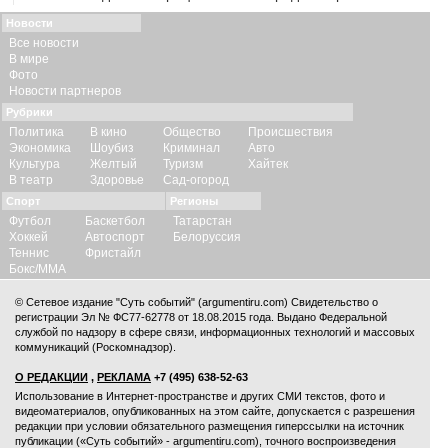
Новости
Все новости
В мире
Фото
Новости партнеров
Рубрики
Политика
В кино
Общество
Происшествия
Экономика
Шоубиз
Криминал
Авто
Культура
Желтый
Туризм
Хайтек
В театр
Здоровье
Сад-огород
Спорт
Регионы
Футбол
Баскетбол
Татарстан
Хоккей
Автоспорт
Белоруссия
Теннис
Фристайл
Бокс/ММА
© Сетевое издание "Суть событий" (argumentiru.com) Свидетельство о
регистрации Эл № ФС77-62778 от 18.08.2015 года. Выдано Федеральной
службой по надзору в сфере связи, информационных технологий и массовых
коммуникаций (Роскомнадзор).
О РЕДАКЦИИ
,
РЕКЛАМА
+7 (495) 638-52-63
Использование в Интернет-пространстве и других СМИ текстов, фото и
видеоматериалов, опубликованных на этом сайте, допускается с
разрешения
редакции
при условии обязательного размещения гиперссылки на источник
публикации («Суть событий» - argumentiru.com), точного воспроизведения