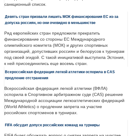
санкционный список.
Девять стран призвали лишить МОК финансирования ЕС из-за
допуска россиян, но они очевидно в меньшинстве
Ряд европейских стран предложили прекратить
финансирование со стороны ЕС Международного
олимпийского комитета (МОК) и других спортивных
организаций, допустивших россиян и белорусов к турнирам
под своей эгидой. С такой инициативой выступила Эстония,
к ней присоединились еще восемь стран.
Всероссийская федерация легкой атлетики оспорила в CAS
продление отстранения
Всероссийская федерация легкой атлетики (ВФЛА)
оспорила в Спортивном арбитражном суде (CAS) решение
Международной ассоциации легкоатлетических федераций
(World Athletics) о продлении запрета на участие
российских спортсменов в турнирах.
FIFA обсудит допуск российских команд на турниры
FIFA будет обсуждать вопрос о снятии запрета на участие