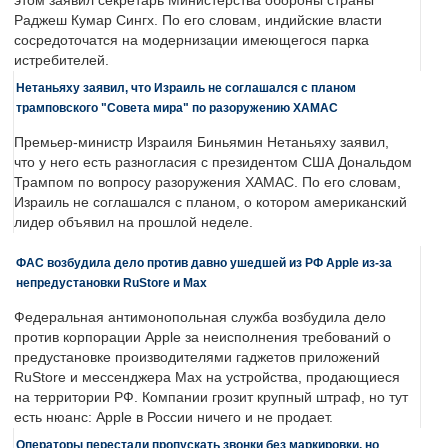
этом заявил секретарь Министерства обороны страны
Раджеш Кумар Сингх. По его словам, индийские власти
сосредоточатся на модернизации имеющегося парка
истребителей.
Нетаньяху заявил, что Израиль не соглашался с планом
трамповского "Совета мира" по разоружению ХАМАС
Премьер-министр Израиля Биньямин Нетаньяху заявил,
что у него есть разногласия с президентом США Дональдом
Трампом по вопросу разоружения ХАМАС. По его словам,
Израиль не соглашался с планом, о котором американский
лидер объявил на прошлой неделе.
ФАС возбудила дело против давно ушедшей из РФ Apple из-за
непредустановки RuStore и Max
Федеральная антимонопольная служба возбудила дело
против корпорации Apple за неисполнения требований о
предустановке производителями гаджетов приложений
RuStore и мессенджера Max на устройства, продающиеся
на территории РФ. Компании грозит крупный штраф, но тут
есть нюанс: Apple в России ничего и не продает.
Операторы перестали пропускать звонки без маркировки, но