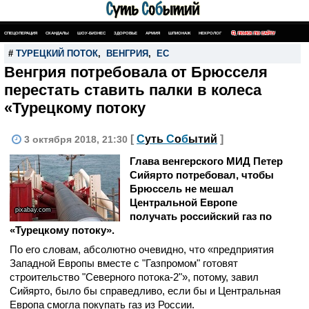
СПЕЦОПЕРАЦИЯ
СКАНДАЛЫ
ШОУ-БИЗНЕС
ЗДОРОВЬЕ
АРМИЯ
ШПИОНАЖ
НЕКРОЛОГ
ПОИСК ПО САЙТУ
#
ТУРЕЦКИЙ ПОТОК
,
ВЕНГРИЯ
,
ЕС
Венгрия потребовала от Брюсселя
перестать ставить палки в колеса
«Турецкому потоку
[
С
уть
С
о
б
ытий
]
3 октября 2018, 21:30
Глава венгерского МИД Петер
Сийярто потребовал, чтобы
Брюссель не мешал
Центральной Европе
pixabay.com
получать российский газ по
«Турецкому потоку».
По его словам, абсолютно очевидно, что «предприятия
Западной Европы вместе с "Газпромом" готовят
строительство "Северного потока-2"», потому, завил
Сийярто, было бы справедливо, если бы и Центральная
Европа смогла покупать газ из России.